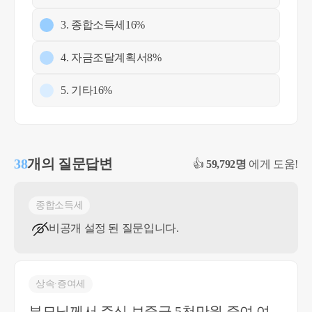
3. 종합소득세
16%
4. 자금조달계획서
8%
5. 기타
16%
38
개의 질문답변
👍
59,792명
에게 도움!
종합소득세
비공개 설정 된 질문입니다.
상속∙증여세
부모님께서 주신 보증금 5천만원 증여 여