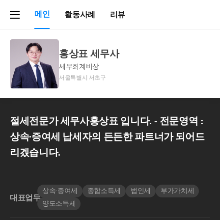
메인
활동사례
리뷰
홍상표 세무사
세무회계비상
서울특별시 서초구
절세전문가 세무사홍상표 입니다. - 전문영역 :
상속∙증여세 납세자의 든든한 파트너가 되어드
리겠습니다.
상속∙증여세
종합소득세
법인세
부가가치세
대표업무
양도소득세