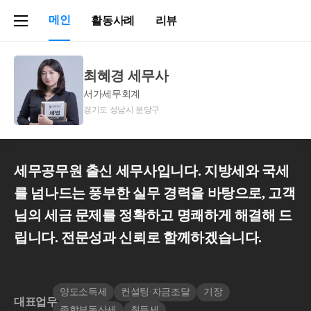
메인
활동사례
리뷰
최혜경 세무사
서가세무회계
경기도 성남시 분당구
세무공무원 출신 세무사입니다. 지방세와 국세
를 넘나드는 풍부한 실무 경력을 바탕으로, 고객
님의 세금 문제를 정확하고 명쾌하게 해결해 드
립니다. 전문성과 신뢰로 함께하겠습니다.
양도소득세
컨설팅∙자금조달
기장
대표업무
종합부동산세
취득세