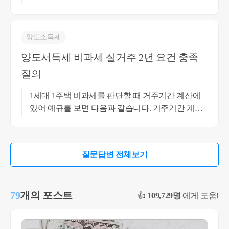
라도 송파 거주 시점에는 송파 근방 직장 취업을 하
였으나, 현재는 근무지를 이전하여 영월로 간 경우
라면 비과세 요건의 부득이한 사유에 해당해 보이
양도소득세
나 송파 거주 시점에도 직장이 횡성에 있다거나 지
양도서득세 비과세 실거주 2년 요건 충족
방 거주자인 경우는 이 부득이한 사유에 해당되지
질의
않아 보입니다. 자세한 사실 관계를 알아야 더 정확
한 상담이 될 것 같습니다. 감사합니다. 최혜경세무
1세대 1주택 비과세를 판단할 때 거주기간 계산에
사 010-4012-0152
있어 예규를 보면 다음과 같습니다. 거주기간 계산
에 있어 거주란 원칙적으로 세대 전원이 거주하는
것을 말하나 다만, 세대원의 일부가 근무상 현평 등
부득이한 사유로 일시퇴거하여 당해 주택에 거주하
질문답변 전체보기
지 못한 경우, 나머지 세대원이 거주한 경우 거주 요
건을 갖춘 것으로 봅니다. 따라서 나머지 세대원이
거주하지 않은 요건의 사실관계가 근무상 형편 등
79
개의 포스트
👍
109,729명
에게 도움!
의 요건에 맞는다면, 비과세는 가능할 것으로 보입
니다. 비과세의 구체적인 판단은 서류와 사실관계
를 총체적으로 검토해야 하는 점 참고 부탁드립니