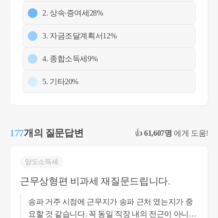
2. 상속∙증여세
28%
3. 자금조달계획서
12%
4. 종합소득세
9%
5. 기타
20%
177
개의 질문답변
👍
61,607명
에게 도움!
양도소득세
근무상형편 비과세 재질문드립니다.
송파 거주 시점에 근무지가 송파 근처 였는지가 중
요할 것 같습니다. 꼭 동일 직장 내의 전근이 아니더