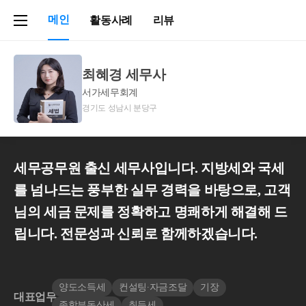
메인
활동사례
리뷰
최혜경 세무사
서가세무회계
경기도 성남시 분당구
세무공무원 출신 세무사입니다. 지방세와 국세
를 넘나드는 풍부한 실무 경력을 바탕으로, 고객
님의 세금 문제를 정확하고 명쾌하게 해결해 드
립니다. 전문성과 신뢰로 함께하겠습니다.
양도소득세
컨설팅∙자금조달
기장
대표업무
종합부동산세
취득세