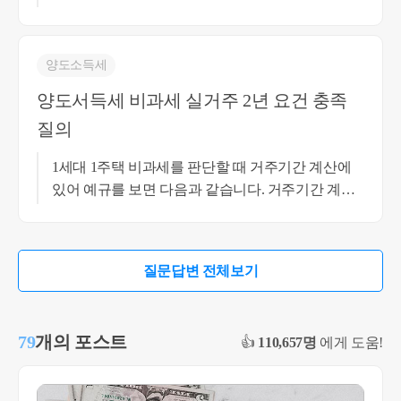
라도 송파 거주 시점에는 송파 근방 직장 취업을 하
였으나, 현재는 근무지를 이전하여 영월로 간 경우
라면 비과세 요건의 부득이한 사유에 해당해 보이
양도소득세
나 송파 거주 시점에도 직장이 횡성에 있다거나 지
양도서득세 비과세 실거주 2년 요건 충족
방 거주자인 경우는 이 부득이한 사유에 해당되지
질의
않아 보입니다. 자세한 사실 관계를 알아야 더 정확
한 상담이 될 것 같습니다. 감사합니다. 최혜경세무
1세대 1주택 비과세를 판단할 때 거주기간 계산에
사 010-4012-0152
있어 예규를 보면 다음과 같습니다. 거주기간 계산
에 있어 거주란 원칙적으로 세대 전원이 거주하는
것을 말하나 다만, 세대원의 일부가 근무상 현평 등
부득이한 사유로 일시퇴거하여 당해 주택에 거주하
질문답변 전체보기
지 못한 경우, 나머지 세대원이 거주한 경우 거주 요
건을 갖춘 것으로 봅니다. 따라서 나머지 세대원이
거주하지 않은 요건의 사실관계가 근무상 형편 등
79
개의 포스트
👍
110,657명
에게 도움!
의 요건에 맞는다면, 비과세는 가능할 것으로 보입
니다. 비과세의 구체적인 판단은 서류와 사실관계
를 총체적으로 검토해야 하는 점 참고 부탁드립니