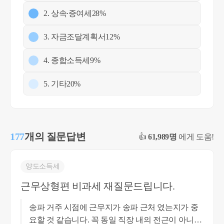
2. 상속∙증여세
28%
3. 자금조달계획서
12%
4. 종합소득세
9%
5. 기타
20%
177
개의 질문답변
👍
61,989명
에게 도움!
양도소득세
근무상형편 비과세 재질문드립니다.
송파 거주 시점에 근무지가 송파 근처 였는지가 중
요할 것 같습니다. 꼭 동일 직장 내의 전근이 아니더