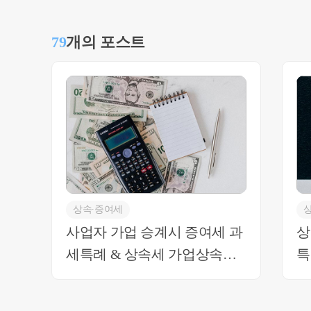
실관계를 총체적으로 검토해야 하는 점 참고 부탁드립니다. 추가적인
으시면 언제든 연락주세요 감사합니다. 최혜경세무사 0
79
개의 포스트
상속∙증여세
사업자 가업 승계시 증여세 과
상
세특례 & 상속세 가업상속공
특
제 비교