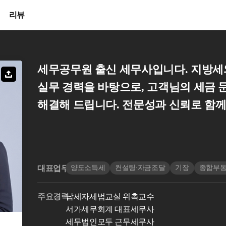
리뷰
세무공무원 출신 세무사입니다. 지방세
실무 경력을 바탕으로, 고객님의 세금
해결해 드립니다. 전문성과 신뢰로 함
대표업무
양도소득세
컨설팅∙자금조달
기장
종합부
주요경력
납세자세법교실 위촉교수
서가세무회계 대표세무사
세무법인모두 근무세무사