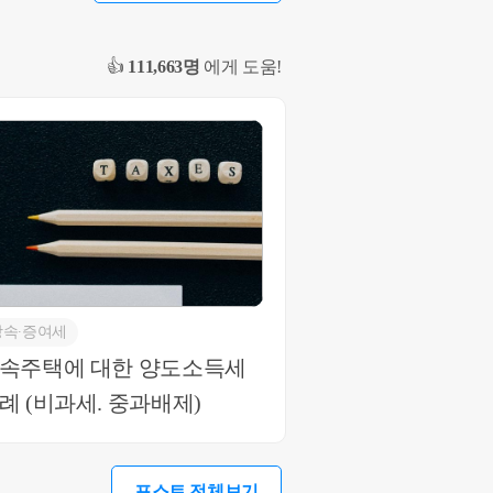
 문의 사항 있
10-4012-0152
👍
111,663명
에게 도움!
상속∙증여세
속주택에 대한 양도소득세
례 (비과세. 중과배제)
포스트 전체보기