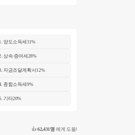
1. 양도소득세
31%
2. 상속∙증여세
28%
3. 자금조달계획서
12%
4. 종합소득세
9%
5. 기타
20%
👍
62,431명
에게 도움!