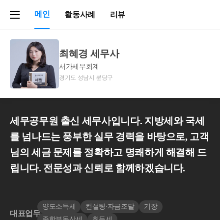
메인
활동사례
리뷰
최혜경 세무사
서가세무회계
경기도 성남시 분당구
세무공무원 출신 세무사입니다. 지방세와 국세
를 넘나드는 풍부한 실무 경력을 바탕으로, 고객
님의 세금 문제를 정확하고 명쾌하게 해결해 드
립니다. 전문성과 신뢰로 함께하겠습니다.
양도소득세
컨설팅∙자금조달
기장
대표업무
종합부동산세
취득세