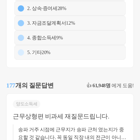
2. 상속∙증여세
28%
3. 자금조달계획서
12%
4. 종합소득세
9%
5. 기타
20%
177
개의 질문답변
👍
61,948명
에게 도움!
양도소득세
근무상형편 비과세 재질문드립니다.
송파 거주 시점에 근무지가 송파 근처 였는지가 중
요할 것 같습니다. 꼭 동일 직장 내의 전근이 아니더