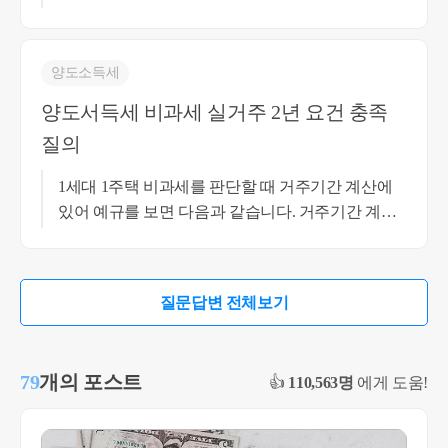
라도 송파 거주 시점에는 송파 근방 직장 취업을 하
였으나, 현재는 근무지를 이전하여 영월로 간 경우
라면 비과세 요건의 부득이한 사유에 해당해 보이
양도소득세
나 송파 거주 시점에도 직장이 횡성에 있다거나 지
양도서득세 비과세 실거주 2년 요건 충족
방 거주자인 경우는 이 부득이한 사유에 해당되지
질의
않아 보입니다. 자세한 사실 관계를 알아야 더 정확
한 상담이 될 것 같습니다. 감사합니다. 최혜경세무
1세대 1주택 비과세를 판단할 때 거주기간 계산에
사 010-4012-0152
있어 예규를 보면 다음과 같습니다. 거주기간 계산
에 있어 거주란 원칙적으로 세대 전원이 거주하는
것을 말하나 다만, 세대원의 일부가 근무상 현평 등
부득이한 사유로 일시퇴거하여 당해 주택에 거주하
질문답변 전체보기
지 못한 경우, 나머지 세대원이 거주한 경우 거주 요
건을 갖춘 것으로 봅니다. 따라서 나머지 세대원이
거주하지 않은 요건의 사실관계가 근무상 형편 등
79
개의 포스트
👍
110,563명
에게 도움!
의 요건에 맞는다면, 비과세는 가능할 것으로 보입
니다. 비과세의 구체적인 판단은 서류와 사실관계
를 총체적으로 검토해야 하는 점 참고 부탁드립니