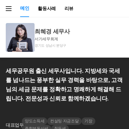
메인
활동사례
리뷰
최혜경 세무사
서가세무회계
경기도 성남시 분당구
세무공무원 출신 세무사입니다. 지방세와 국세
를 넘나드는 풍부한 실무 경력을 바탕으로, 고객
님의 세금 문제를 정확하고 명쾌하게 해결해 드
립니다. 전문성과 신뢰로 함께하겠습니다.
양도소득세
컨설팅∙자금조달
기장
대표업무
종합부동산세
취득세