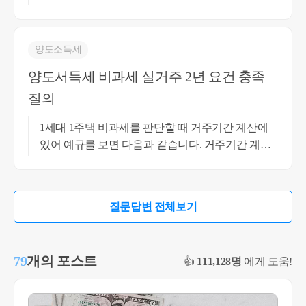
라도 송파 거주 시점에는 송파 근방 직장 취업을 하
였으나, 현재는 근무지를 이전하여 영월로 간 경우
라면 비과세 요건의 부득이한 사유에 해당해 보이
양도소득세
나 송파 거주 시점에도 직장이 횡성에 있다거나 지
양도서득세 비과세 실거주 2년 요건 충족
방 거주자인 경우는 이 부득이한 사유에 해당되지
질의
않아 보입니다. 자세한 사실 관계를 알아야 더 정확
한 상담이 될 것 같습니다. 감사합니다. 최혜경세무
1세대 1주택 비과세를 판단할 때 거주기간 계산에
사 010-4012-0152
있어 예규를 보면 다음과 같습니다. 거주기간 계산
에 있어 거주란 원칙적으로 세대 전원이 거주하는
것을 말하나 다만, 세대원의 일부가 근무상 현평 등
부득이한 사유로 일시퇴거하여 당해 주택에 거주하
질문답변 전체보기
지 못한 경우, 나머지 세대원이 거주한 경우 거주 요
건을 갖춘 것으로 봅니다. 따라서 나머지 세대원이
거주하지 않은 요건의 사실관계가 근무상 형편 등
79
개의 포스트
👍
111,128명
에게 도움!
의 요건에 맞는다면, 비과세는 가능할 것으로 보입
니다. 비과세의 구체적인 판단은 서류와 사실관계
를 총체적으로 검토해야 하는 점 참고 부탁드립니