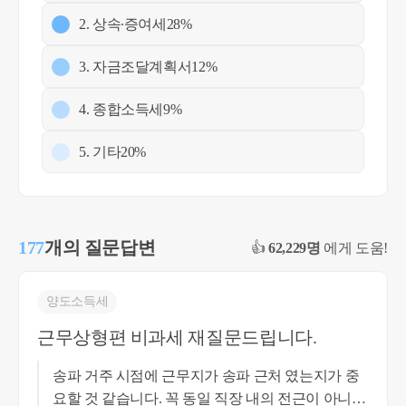
2. 상속∙증여세
28%
3. 자금조달계획서
12%
4. 종합소득세
9%
5. 기타
20%
177
개의 질문답변
👍
62,229명
에게 도움!
양도소득세
근무상형편 비과세 재질문드립니다.
송파 거주 시점에 근무지가 송파 근처 였는지가 중
요할 것 같습니다. 꼭 동일 직장 내의 전근이 아니더