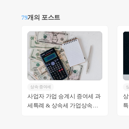
실관계를 총체적으로 검토해야 하는 점 참고 부탁드립니다. 추가적인
으시면 언제든 연락주세요 감사합니다. 최혜경세무사 0
79
개의 포스트
상속∙증여세
사업자 가업 승계시 증여세 과
상
세특례 & 상속세 가업상속공
특
제 비교