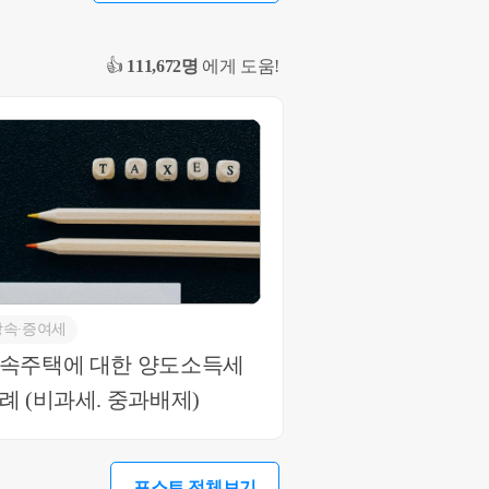
 문의 사항 있
10-4012-0152
👍
111,672명
에게 도움!
상속∙증여세
속주택에 대한 양도소득세
례 (비과세. 중과배제)
포스트 전체보기