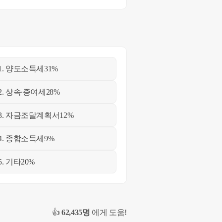
1. 양도소득세
31%
2. 상속∙증여세
28%
3. 자금조달계획서
12%
4. 종합소득세
9%
5. 기타
20%
👍
62,435명
에게 도움!