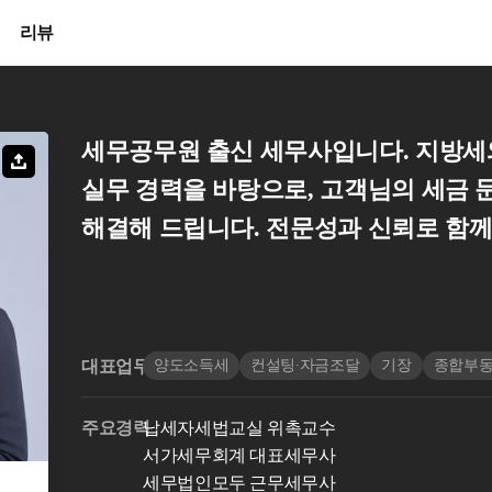
리뷰
세무공무원 출신 세무사입니다. 지방세
실무 경력을 바탕으로, 고객님의 세금
해결해 드립니다. 전문성과 신뢰로 함
대표업무
양도소득세
컨설팅∙자금조달
기장
종합부
주요경력
납세자세법교실 위촉교수
서가세무회계 대표세무사
세무법인모두 근무세무사