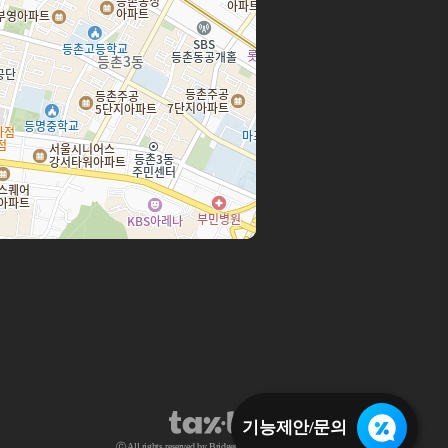
기능제안/문의
Ⓒ All rights reserved by BridgeCode.