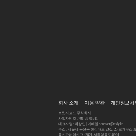
회사 소개
이용 약관
개인정보처
브릿지코드 주식회사
사업자번호 : 781-81-01811
대표자명 : 박상민 | 이메일 : contact@taxly.kr
주소 : 서울시 용산구 한강대로 23길, 25 로카우스 
통신판매업신고 : 2021-서울영등포-0924