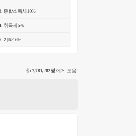
3. 종합소득세
10%
4. 취득세
6%
5. 기타
16%
👍
7,781,282명
에게 도움!