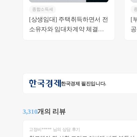
종합소득세
[상생임대] 주택취득하면서 전
[
소유자와 임대차계약 체결한
공
경우 직전임대차계약 해당여
부
부(상황에 따라 다름)
한국경제 필진입니다.
3,310
개의 리뷰
고정비***** 님의 상담 후기