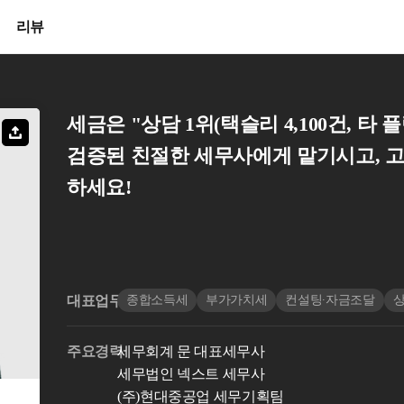
리뷰
세금은 "상담 1위(택슬리 4,100건, 타 플
검증된 친절한 세무사에게 맡기시고, 
하세요!
대표업무
종합소득세
부가가치세
컨설팅∙자금조달
상
주요경력
세무회계 문 대표세무사
세무법인 넥스트 세무사
(주)현대중공업 세무기획팀