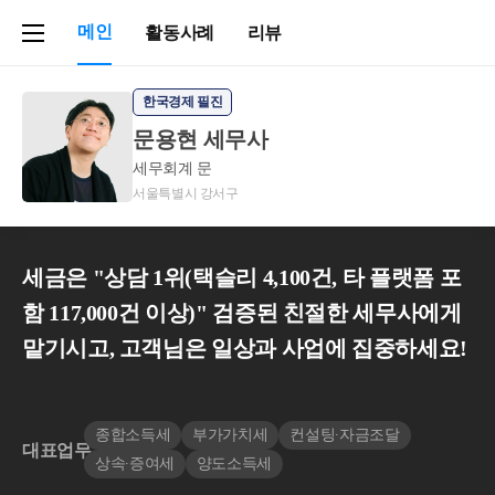
메인
활동사례
리뷰
한국경제 필진
문용현 세무사
세무회계 문
서울특별시 강서구
세금은 "상담 1위(택슬리 4,100건, 타 플랫폼 포
함 117,000건 이상)" 검증된 친절한 세무사에게
맡기시고, 고객님은 일상과 사업에 집중하세요!
종합소득세
부가가치세
컨설팅∙자금조달
대표업무
상속∙증여세
양도소득세