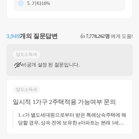
5. 기타
16%
3,949
개의 질문답변
👍
7,778,262명
에게 도움!
양도소득세
비공개 설정 된 질문입니다.
양도소득세
일시적 1가구 2주택적용 가능여부 문의
1. c가 별도세대원으로부터 받은 특례상속주택에 해
당할 경우, 상속 전에 보유한 a아파트는 본래 1세대
1주택 양도소득세 비과세를 적용받으실 수 있을 것
으로 보여집니다. 특례상속주택이란 별도세대인 피