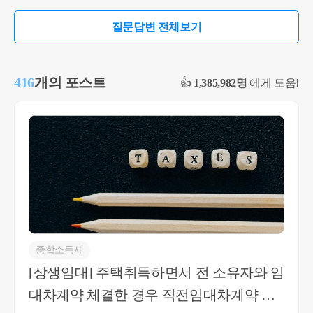
상속인(사망인)으로부터 받은 상속주택이어야 하
질문답변 전체보기
며, 사망당시 피상속인의 주택이 여러채였다면 보
유기간이 가장 긴 주택(보유기간이 가장 긴 주택이
여러개일 경우, 거주기간이 가장 긴 주택)이어야 합
416
개의 포스트
👍
1,385,982명
에게 도움!
니다. 이에 해당할 경우, 1세대 1주택 양도소득세 비
과세 판단시 주택수에서 제외가 되므로 기존 a주택
은 1세대 1주택 양도세 비과세 가능할 것으로 보여
집니다. 2. 만약, 이에 해당하지 않을 경우에도 a주택
은 1세대 1주택 양도세 비과세 가능할 것으로 보여
집니다. c는 실제 사무실로 임대중이고, 공실 1개호
실은 실제 용도가 불분명하기 때문에 공부상 용도
로 판단합니다. 공부상 용도도 현재 주택에 해당하
지 않으므로 c는 사실상 주택에 해당하지 않기 때문
에 기존 a주택은 1세대 1주택 양도세 비과세 가능할
종합소득세
것으로 보여집니다. 도움이 되셨길 바랍니다. 감사
[상생임대] 주택취득하면서 전 소유자와 임
합니다. * 보다 궁금한 사항이 있으실 경우, 부담없
대차계약 체결한 경우 직전임대차계약 해
이 02 6403 9250 또는 cta_moonyh@naver.com으로 연
락을 주셔도 됩니다.