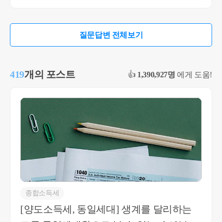
한 주소지에 거주할 경우 동일세대로 보는 것입니
다. 따라서 동일한 주소지에 있는 상태에서 부모님
주택을 자녀에게 증여하더라도 부모님은 동일하게
질문답변 전체보기
1세대 2주택자이고, 본인도 1세대 2주택자인 것입
니다. 2. 기재하신 소득요건은 '취득세'의 요건입니
다. 현재 1인 가구 중위소득은 2,564,238원이며, 해당
419
개의 포스트
👍
1,390,927명
에게 도움!
금액의 40%는 1,025,695원입니다. 즉, 본인이 주택을
취득하기 전달~ 과거 12개월 까지 신고된 누적 소득
이 12,308,340원(2,564,238원 x 12개월)이어야 취득세
기준 별도세대에 해당하는 것입니다. 다만, 증여하
려는 주택의 공시가격이 3억 미만이므로 현재 동일
세대 내에서 증여를 받나, 별도세대를 구성하고 증
여를 받나 증여취득세율은 3.8%(85제곱미터 초과시
4%)로 동일합니다. 따라서 취득세 소득요건은 따지
실 필요는 없습니다. 3. 결론은 부모님이 1세대 1주
택자가 되시려면, 본인이 실제 부모님과 물리적으
종합소득세
로 다른 주소지에 거주를 하고, 다른 주소지에 전입
[양도소득세, 동일세대] 생계를 달리하는
신고를 해야 별도세대가 되는 것입니다. 현재 동일