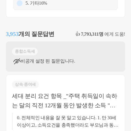
5. 기타
16%
3,953
개의 질문답변
👍
7,793,311명
에게 도움!
종합소득세
비공개 설정 된 질문입니다.
상속∙증여세
세대 분리 요건 항목 _"주택 취득일이 속하
는 달의 직전 12개월 동안 발생한 소득 "의
모호함에 따라서 적절한 증여행위 싯점이
0. 전체적인 내용을 잘 못 알고 있습니다. 1. 만 30세
궁금합니다
이상이고, 소득요건을 충족했더라도 부모님과 동일