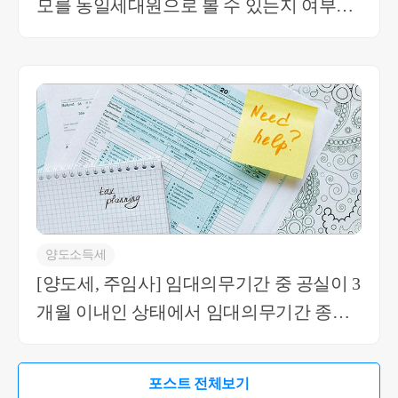
모를 동일세대원으로 볼 수 있는지 여부
세대인 상태에서 증여를 받으신 이후에 다른 주소
지로 이사를 가셔도 됩니다. 동일세대내에서 증여
(볼 수 없음)
를 받나, 별도세대에서 증여를 받나 증여세와 증여
취득세는 차이 없습니다. 본인이 만 30세 미만이지
만 중위소득 40% 이상의 월급을 받기 때문에 양도
세 등에서는 별도세대에 해당합니다. 취득세에서만
취득일 직전 12개월 소득으로 판단을 하는 것입니
다. 현재 조정지역이더라도 공시가격이 3억 미만이
기 때문에 별도세대나 동일세대나 증여취득세율은
동일합니다. 4. 세대분리는 말씀드린 실제 요건으로
판단하는 것이고, 동일한 주소지에서는 별도세대가
될 수 없습니다. 주민센터에서 신고하는 개념도 아
양도소득세
닙니다. 도움이 되셨길 바랍니다. 감사합니다. * 보
[양도세, 주임사] 임대의무기간 중 공실이 3
다 궁금한 사항이 있으실 경우, 부담없이 02 6403 92
개월 이내인 상태에서 임대의무기간 종료
50 또는 cta_moonyh@naver.com으로 연락을 주셔도
후 자진말소한경우
됩니다.
포스트 전체보기