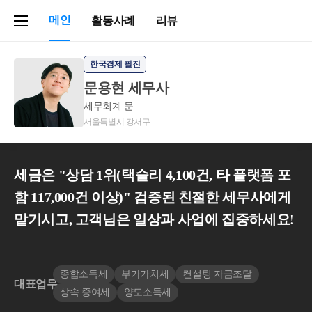
메인
활동사례
리뷰
한국경제 필진
문용현 세무사
세무회계 문
서울특별시 강서구
세금은 "상담 1위(택슬리 4,100건, 타 플랫폼 포
함 117,000건 이상)" 검증된 친절한 세무사에게
맡기시고, 고객님은 일상과 사업에 집중하세요!
종합소득세
부가가치세
컨설팅∙자금조달
대표업무
상속∙증여세
양도소득세