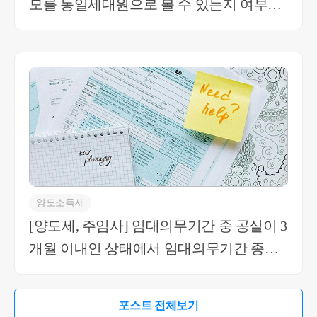
모를 동일세대원으로 볼 수 있는지 여부
세대인 상태에서 증여를 받으신 이후에 다른 주소
지로 이사를 가셔도 됩니다. 동일세대내에서 증여
(볼 수 없음)
를 받나, 별도세대에서 증여를 받나 증여세와 증여
취득세는 차이 없습니다. 본인이 만 30세 미만이지
만 중위소득 40% 이상의 월급을 받기 때문에 양도
세 등에서는 별도세대에 해당합니다. 취득세에서만
취득일 직전 12개월 소득으로 판단을 하는 것입니
다. 현재 조정지역이더라도 공시가격이 3억 미만이
기 때문에 별도세대나 동일세대나 증여취득세율은
동일합니다. 4. 세대분리는 말씀드린 실제 요건으로
판단하는 것이고, 동일한 주소지에서는 별도세대가
될 수 없습니다. 주민센터에서 신고하는 개념도 아
양도소득세
닙니다. 도움이 되셨길 바랍니다. 감사합니다. * 보
[양도세, 주임사] 임대의무기간 중 공실이 3
다 궁금한 사항이 있으실 경우, 부담없이 02 6403 92
개월 이내인 상태에서 임대의무기간 종료
50 또는 cta_moonyh@naver.com으로 연락을 주셔도
후 자진말소한경우
됩니다.
포스트 전체보기