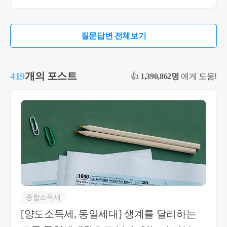
한 주소지에 거주할 경우 동일세대로 보는 것입니
다. 따라서 동일한 주소지에 있는 상태에서 부모님
주택을 자녀에게 증여하더라도 부모님은 동일하게
질문답변 전체보기
1세대 2주택자이고, 본인도 1세대 2주택자인 것입
니다. 2. 기재하신 소득요건은 '취득세'의 요건입니
다. 현재 1인 가구 중위소득은 2,564,238원이며, 해당
419
개의 포스트
👍
1,390,862명
에게 도움!
금액의 40%는 1,025,695원입니다. 즉, 본인이 주택을
취득하기 전달~ 과거 12개월 까지 신고된 누적 소득
이 12,308,340원(2,564,238원 x 12개월)이어야 취득세
기준 별도세대에 해당하는 것입니다. 다만, 증여하
려는 주택의 공시가격이 3억 미만이므로 현재 동일
세대 내에서 증여를 받나, 별도세대를 구성하고 증
여를 받나 증여취득세율은 3.8%(85제곱미터 초과시
4%)로 동일합니다. 따라서 취득세 소득요건은 따지
실 필요는 없습니다. 3. 결론은 부모님이 1세대 1주
택자가 되시려면, 본인이 실제 부모님과 물리적으
종합소득세
로 다른 주소지에 거주를 하고, 다른 주소지에 전입
[양도소득세, 동일세대] 생계를 달리하는
신고를 해야 별도세대가 되는 것입니다. 현재 동일