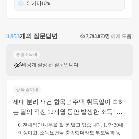
5. 기타
16%
3,953
개의 질문답변
👍
7,793,078명
에게 도움!
종합소득세
비공개 설정 된 질문입니다.
상속∙증여세
세대 분리 요건 항목 _"주택 취득일이 속하
는 달의 직전 12개월 동안 발생한 소득 "의
모호함에 따라서 적절한 증여행위 싯점이
0. 전체적인 내용을 잘 못 알고 있습니다. 1. 만 30세
궁금합니다
이상이고, 소득요건을 충족했더라도 부모님과 동일