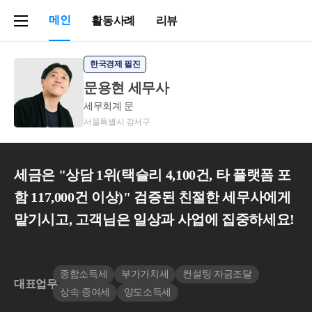
메인
활동사례
리뷰
한국경제 필진
문용현 세무사
세무회계 문
서울특별시 강서구
세금은 "상담 1위(택슬리 4,100건, 타 플랫폼 포
함 117,000건 이상)" 검증된 친절한 세무사에게
맡기시고, 고객님은 일상과 사업에 집중하세요!
종합소득세
부가가치세
컨설팅∙자금조달
대표업무
상속∙증여세
양도소득세