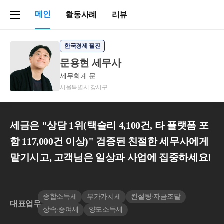
메인
활동사례
리뷰
한국경제 필진
문용현 세무사
세무회계 문
서울특별시 강서구
세금은 "상담 1위(택슬리 4,100건, 타 플랫폼 포
함 117,000건 이상)" 검증된 친절한 세무사에게
맡기시고, 고객님은 일상과 사업에 집중하세요!
종합소득세
부가가치세
컨설팅∙자금조달
대표업무
상속∙증여세
양도소득세