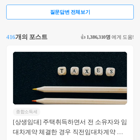
질문답변 전체보기
416
개의 포스트
👍
1,386,310명
에게 도움!
종합소득세
[상생임대] 주택취득하면서 전 소유자와 임
대차계약 체결한 경우 직전임대차계약 해