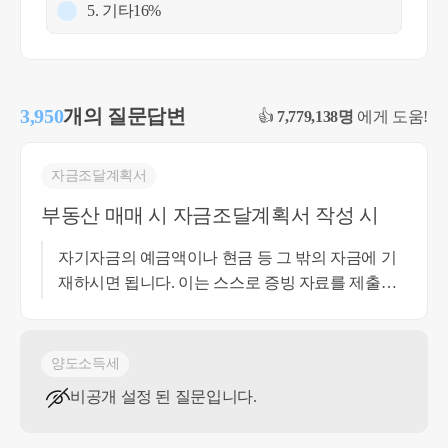
5. 기타
16%
3,950
개의 질문답변
👍
7,779,138명
에게 도움!
자금조달계획서
부동산 매매 시 자금조달계획서 작성 시
자기자금의 예금액이나 현금 등 그 밖의 자금에 기
재하시면 됩니다. 이는 스스로 증빙 자료를 제출할
필요는 없습니다. 추후 소명요구가 혹시나 올 경우,
급여내역과 정산금내역을 제출하면 되나 해당 소득
은 어차피 국세청에 신고가 되는 소득이므로 요구
양도소득세
가 올 일은 없을 것입니다. 도움이 되셨길 바랍니다.
비공개 설정 된 질문입니다.
감사합니다.