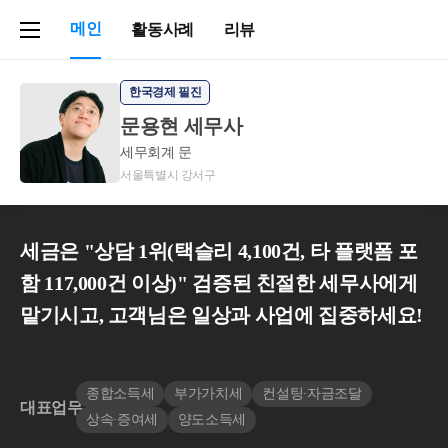
메인
활동사례
리뷰
한국경제 필진
문용현 세무사
세무회계 문
서울특별시 강서구
세금은 "상담 1위(택슬리 4,100건, 타 플랫폼 포
함 117,000건 이상)" 검증된 친절한 세무사에게
맡기시고, 고객님은 일상과 사업에 집중하세요!
종합소득세
부가가치세
컨설팅∙자금조달
대표업무
상속∙증여세
양도소득세