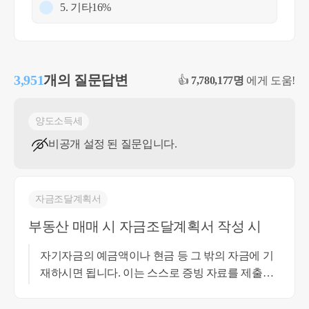
5. 기타
16%
3,951
개의 질문답변
👍
7,780,177명
에게 도움!
양도소득세
비공개 설정 된 질문입니다.
자금조달계획서
부동산 매매 시 자금조달계획서 작성 시
자기자금의 예금액이나 현금 등 그 밖의 자금에 기
재하시면 됩니다. 이는 스스로 증빙 자료를 제출할
필요는 없습니다. 추후 소명요구가 혹시나 올 경우,
급여내역과 정산금내역을 제출하면 되나 해당 소득