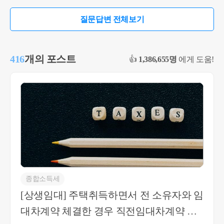
은 어차피 국세청에 신고가 되는 소득이므로 요구
질문답변 전체보기
가 올 일은 없을 것입니다. 도움이 되셨길 바랍니다.
감사합니다.
416
개의 포스트
👍
1,386,655명
에게 도움!
종합소득세
[상생임대] 주택취득하면서 전 소유자와 임
대차계약 체결한 경우 직전임대차계약 해