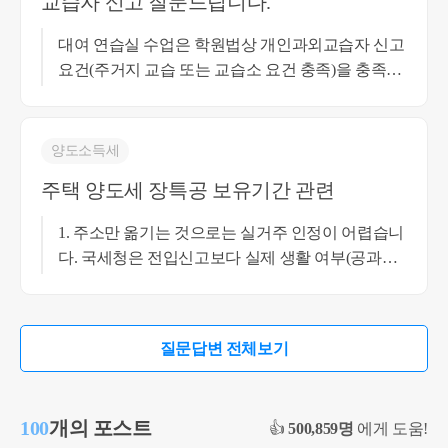
교습자 신고 질문드립니다.
대여 연습실 수업은 학원법상 개인과외교습자 신고
요건(주거지 교습 또는 교습소 요건 충족)을 충족하
기 어렵고, 방문레슨도 학습자 주거지 방문 형태여
야 해서 현실적으로 면세 적용이 어렵습니다. 다만
연 매출 규모가 크지 않다면 간이과세자로 등록하
양도소득세
시면 부가세 부담이 거의 없는 수준이라, 그쪽으로
주택 양도세 장특공 보유기간 관련
진행하시는 게 현실적인 상황이십니다. 좋은 하루
되시고, 추가적으로 궁금한 사항 있으시면 연락주
1. 주소만 옮기는 것으로는 실거주 인정이 어렵습니
세요.
다. 국세청은 전입신고보다 실제 생활 여부(공과금,
카드사용 등)를 기준으로 판단합니다. 2. 실거주 증
빙은 전기·수도·가스 사용내역, 인근 병원·마트 카드
사용 내역 등으로 하시면 됩니다. 3. 주 2일 수준은
질문답변 전체보기
실거주로 인정받기 어렵습니다. 세법상 거주는 "주
된 생활근거지"여야 하므로, 실질적으로 생활 전체
를 해당 주택 중심으로 옮기셔야 합니다. 실제로 이
100
개의 포스트
👍
500,859명
에게 도움!
사하셔서 2년 이상 거주하셔야 안전히 장특공을 받