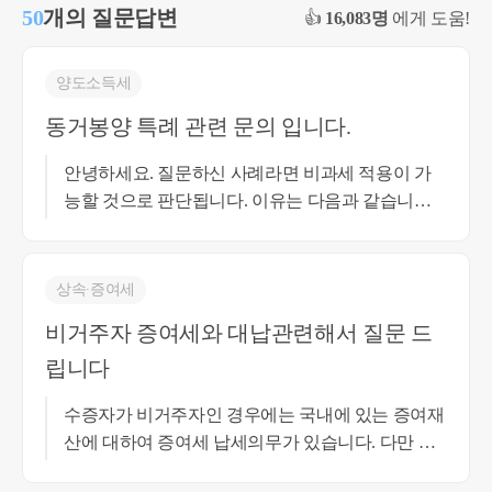
50
개의 질문답변
👍
16,083명
에게 도움!
양도소득세
동거봉양 특례 관련 문의 입니다.
안녕하세요. 질문하신 사례라면 비과세 적용이 가
능할 것으로 판단됩니다. 이유는 다음과 같습니다.
동거봉양 특례는 부모님을 봉양하기 위하여 세대를
합친 경우 일시적으로 2주택이 되는 불이익을 해소
하기 위한 제도입니다. 따라서 중요한 것은 실제로
상속∙증여세
동거봉양을 목적으로 세대를 합친 사실이며, 이후
비거주자 증여세와 대납관련해서 질문 드
부모님이 자녀 소유 주택에서 추가로 2년 이상 거주
립니다
하여야 한다는 사후관리 규정은 소득세법이나 시행
령에서 확인되지 않습니다. 또한 동거봉양 특례가
수증자가 비거주자인 경우에는 국내에 있는 증여재
적용되는 경우에도 최종적으로는 소득세법 시행령
산에 대하여 증여세 납세의무가 있습니다. 다만 증
제154조의 1세대1주택 비과세 요건을 적용하게 되
여세의 법정 납세의무자는 수증자이지만, 증여자도
는데, 질문 사례에서는 자녀 명의의 주택이 이미 세