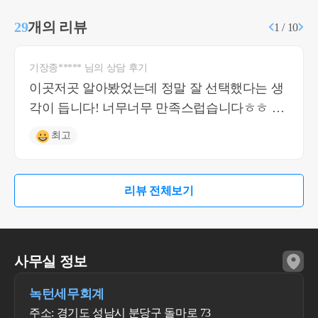
29
개의 리뷰
1 / 10
기장종***** 님의 상담 후기
이곳저곳 알아봤었는데 정말 잘 선택했다는 생
각이 듭니다! 너무너무 만족스럽습니다ㅎㅎ 질
문에 답도 빨리 해주시고 신속 정확하세요 감사
최고
합니다
리뷰 전체보기
사무실 정보
녹턴세무회계
주소: 경기도 성남시 분당구 돌마로 73