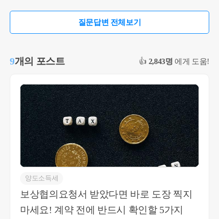
연대납세의무를 부담하므로 시어머니께서 증여세
대합가 이전에 2년 이상 보유 및 거주요건을 충족한
를 대신 납부하시더라도 그 대납세액에 대해 추가
것으로 보입니다. 따라서 부모님이 합가 이후 2년을
질문답변 전체보기
증여세가 과세되지는 않습니다. 또한 비거주자에
추가로 거주하지 않았다는 이유만으로 비과세가 부
대한 증여세 연대납세의무는 별도의 지정통지 없이
인된다고 볼 근거는 찾기 어렵습니다. 오히려 국세
도 성립하는 것으로 해석되고 있습니다(상속증여-1
청 해석례에서도 배우자 등 일부 세대원이 거주요
9
개의 포스트
👍
2,843명
에게 도움!
183, 2019.6.19.). 한편 증여세는 수증자별로 계산하
건을 충족하지 못한 경우라도 나머지 세대원이 거
며, 시어머니가 아들에게 1억원, 며느리에게 1억원
주요건을 충족하면 1세대의 거주요건을 인정하는
을 각각 증여하는 경우에는 각자의 과세가액을 기
사례가 있으며, 거주요건을 세대원 전원이 각각 충
준으로 증여세가 산정되며, 비거주자는 배우자·직
족해야 한다고 해석하고 있지는 않습니다. 따라서
계존비속 등 증여재산공제가 적용되지 않으므로 다
질문하신 사례에서는 세대합가 이전에 이미 자녀가
른 공제사항이 없다면 각각 1억원에 대한 증여세율
2년 거주요건을 충족하였고, 부모님 주택도 동거봉
은 10% 구간에 해당됩니다.
양 특례에 따라 처분한 이상 부모님이 합가 후 추가
로 2년을 거주하여야 한다거나, 잔금 전에 세대분리
를 해야 한다는 법적 근거는 없는 것으로 판단됩니
다. 즉, 현재 사실관계만으로는 동거봉양 특례를 적
양도소득세
용받았다는 이유로 새로운 거주요건이 발생한다고
보상협의요청서 받았다면 바로 도장 찍지
보기는 어렵고, 별도의 세대분리 없이도 1세대1주
마세요! 계약 전에 반드시 확인할 5가지
택 비과세 적용이 가능할 것으로 판단됩니다.