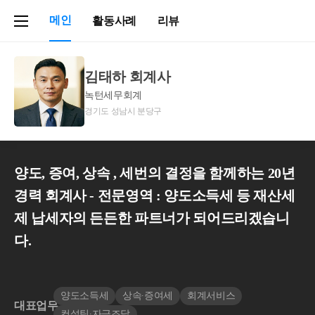
메인
활동사례
리뷰
김태하 회계사
녹턴세무회계
경기도 성남시 분당구
양도, 증여, 상속 , 세번의 결정을 함께하는 20년
경력 회계사 - 전문영역 : 양도소득세 등 재산세
제 납세자의 든든한 파트너가 되어드리겠습니
다.
양도소득세
상속∙증여세
회계서비스
대표업무
컨설팅∙자금조달