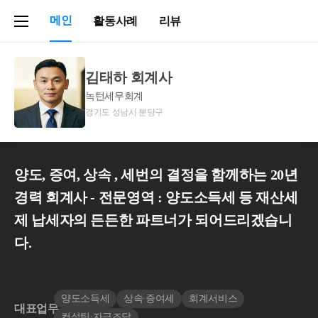
메인
활동사례
리뷰
김태하 회계사
녹턴세무회계
경기도 성남시 분당구
양도, 증여, 상속 , 세번의 결정을 함께하는 20년
경력 회계사 - 전문영역 : 양도소득세 등 재산세
제 납세자의 든든한 파트너가 되어드리겠습니
다.
양도소득세
상속∙증여세
회계서비스
대표업무
컨설팅∙자금조달