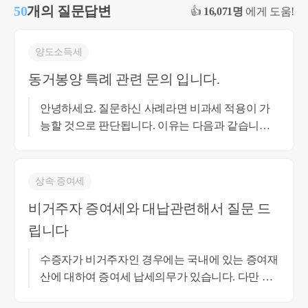
50
개의 질문답변
👍
16,071명
에게 도움!
양도소득세
동거봉양 특례 관련 문의 입니다.
안녕하세요. 질문하신 사례라면 비과세 적용이 가
능할 것으로 판단됩니다. 이유는 다음과 같습니다.
동거봉양 특례는 부모님을 봉양하기 위하여 세대를
합친 경우 일시적으로 2주택이 되는 불이익을 해소
하기 위한 제도입니다. 따라서 중요한 것은 실제로
상속∙증여세
동거봉양을 목적으로 세대를 합친 사실이며, 이후
비거주자 증여세와 대납관련해서 질문 드
부모님이 자녀 소유 주택에서 추가로 2년 이상 거주
립니다
하여야 한다는 사후관리 규정은 소득세법이나 시행
령에서 확인되지 않습니다. 또한 동거봉양 특례가
수증자가 비거주자인 경우에는 국내에 있는 증여재
적용되는 경우에도 최종적으로는 소득세법 시행령
산에 대하여 증여세 납세의무가 있습니다. 다만 증
제154조의 1세대1주택 비과세 요건을 적용하게 되
여세의 법정 납세의무자는 수증자이지만, 증여자도
는데, 질문 사례에서는 자녀 명의의 주택이 이미 세