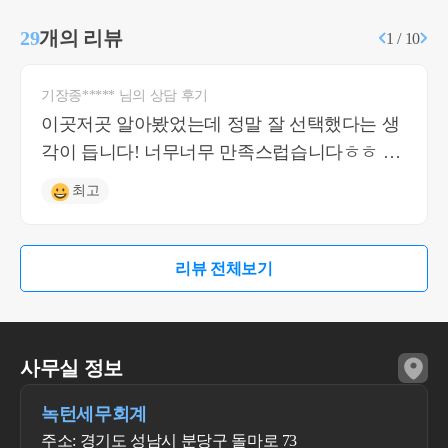
29
개의 리뷰
1 / 10
기장종***** 님의 상담 후기
이곳저곳 알아봤었는데 정말 잘 선택했다는 생
각이 듭니다! 너무너무 만족스럽습니다ㅎㅎ 질
문에 답도 빨리 해주시고 신속 정확하세요 감사
최고
합니다
리뷰 전체보기
사무실 정보
녹턴세무회계
주소: 경기도 성남시 분당구 돌마로 73