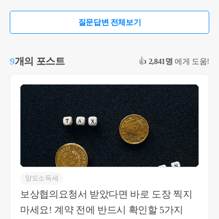
연대납세의무를 부담하므로 시어머니께서 증여세
대합가 이전에 2년 이상 보유 및 거주요건을 충족한
를 대신 납부하시더라도 그 대납세액에 대해 추가
것으로 보입니다. 따라서 부모님이 합가 이후 2년을
질문답변 전체보기
증여세가 과세되지는 않습니다. 또한 비거주자에
추가로 거주하지 않았다는 이유만으로 비과세가 부
대한 증여세 연대납세의무는 별도의 지정통지 없이
인된다고 볼 근거는 찾기 어렵습니다. 오히려 국세
도 성립하는 것으로 해석되고 있습니다(상속증여-1
청 해석례에서도 배우자 등 일부 세대원이 거주요
9
개의 포스트
👍
2,841명
에게 도움!
183, 2019.6.19.). 한편 증여세는 수증자별로 계산하
건을 충족하지 못한 경우라도 나머지 세대원이 거
며, 시어머니가 아들에게 1억원, 며느리에게 1억원
주요건을 충족하면 1세대의 거주요건을 인정하는
을 각각 증여하는 경우에는 각자의 과세가액을 기
사례가 있으며, 거주요건을 세대원 전원이 각각 충
준으로 증여세가 산정되며, 비거주자는 배우자·직
족해야 한다고 해석하고 있지는 않습니다. 따라서
계존비속 등 증여재산공제가 적용되지 않으므로 다
질문하신 사례에서는 세대합가 이전에 이미 자녀가
른 공제사항이 없다면 각각 1억원에 대한 증여세율
2년 거주요건을 충족하였고, 부모님 주택도 동거봉
은 10% 구간에 해당됩니다.
양 특례에 따라 처분한 이상 부모님이 합가 후 추가
로 2년을 거주하여야 한다거나, 잔금 전에 세대분리
를 해야 한다는 법적 근거는 없는 것으로 판단됩니
다. 즉, 현재 사실관계만으로는 동거봉양 특례를 적
양도소득세
용받았다는 이유로 새로운 거주요건이 발생한다고
보상협의요청서 받았다면 바로 도장 찍지
보기는 어렵고, 별도의 세대분리 없이도 1세대1주
마세요! 계약 전에 반드시 확인할 5가지
택 비과세 적용이 가능할 것으로 판단됩니다.