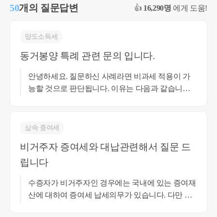
50
개의 질문답변
👍
16,290명
에게 도움!
양도소득세
동거봉양 특례 관련 문의 입니다.
안녕하세요. 질문하신 사례라면 비과세 적용이 가
능할 것으로 판단됩니다. 이유는 다음과 같습니다.
동거봉양 특례는 부모님을 봉양하기 위하여 세대를
합친 경우 일시적으로 2주택이 되는 불이익을 해소
하기 위한 제도입니다. 따라서 중요한 것은 실제로
상속∙증여세
동거봉양을 목적으로 세대를 합친 사실이며, 이후
비거주자 증여세와 대납관련해서 질문 드
부모님이 자녀 소유 주택에서 추가로 2년 이상 거주
립니다
하여야 한다는 사후관리 규정은 소득세법이나 시행
령에서 확인되지 않습니다. 또한 동거봉양 특례가
수증자가 비거주자인 경우에는 국내에 있는 증여재
적용되는 경우에도 최종적으로는 소득세법 시행령
산에 대하여 증여세 납세의무가 있습니다. 다만 증
제154조의 1세대1주택 비과세 요건을 적용하게 되
여세의 법정 납세의무자는 수증자이지만, 증여자도
는데, 질문 사례에서는 자녀 명의의 주택이 이미 세