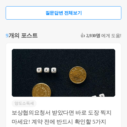
연대납세의무를 부담하므로 시어머니께서 증여세
대합가 이전에 2년 이상 보유 및 거주요건을 충족한
를 대신 납부하시더라도 그 대납세액에 대해 추가
것으로 보입니다. 따라서 부모님이 합가 이후 2년을
질문답변 전체보기
증여세가 과세되지는 않습니다. 또한 비거주자에
추가로 거주하지 않았다는 이유만으로 비과세가 부
대한 증여세 연대납세의무는 별도의 지정통지 없이
인된다고 볼 근거는 찾기 어렵습니다. 오히려 국세
도 성립하는 것으로 해석되고 있습니다(상속증여-1
청 해석례에서도 배우자 등 일부 세대원이 거주요
9
개의 포스트
👍
2,930명
에게 도움!
183, 2019.6.19.). 한편 증여세는 수증자별로 계산하
건을 충족하지 못한 경우라도 나머지 세대원이 거
며, 시어머니가 아들에게 1억원, 며느리에게 1억원
주요건을 충족하면 1세대의 거주요건을 인정하는
을 각각 증여하는 경우에는 각자의 과세가액을 기
사례가 있으며, 거주요건을 세대원 전원이 각각 충
준으로 증여세가 산정되며, 비거주자는 배우자·직
족해야 한다고 해석하고 있지는 않습니다. 따라서
계존비속 등 증여재산공제가 적용되지 않으므로 다
질문하신 사례에서는 세대합가 이전에 이미 자녀가
른 공제사항이 없다면 각각 1억원에 대한 증여세율
2년 거주요건을 충족하였고, 부모님 주택도 동거봉
은 10% 구간에 해당됩니다.
양 특례에 따라 처분한 이상 부모님이 합가 후 추가
로 2년을 거주하여야 한다거나, 잔금 전에 세대분리
를 해야 한다는 법적 근거는 없는 것으로 판단됩니
다. 즉, 현재 사실관계만으로는 동거봉양 특례를 적
양도소득세
용받았다는 이유로 새로운 거주요건이 발생한다고
보상협의요청서 받았다면 바로 도장 찍지
보기는 어렵고, 별도의 세대분리 없이도 1세대1주
마세요! 계약 전에 반드시 확인할 5가지
택 비과세 적용이 가능할 것으로 판단됩니다.