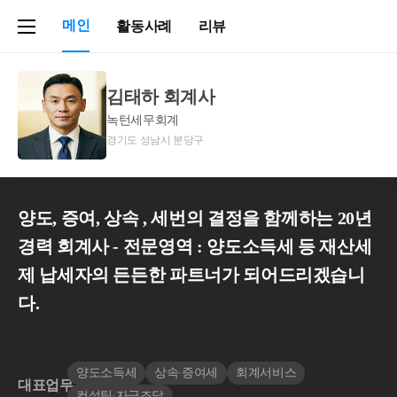
메인
활동사례
리뷰
김태하 회계사
녹턴세무회계
경기도 성남시 분당구
양도, 증여, 상속 , 세번의 결정을 함께하는 20년
경력 회계사 - 전문영역 : 양도소득세 등 재산세
제 납세자의 든든한 파트너가 되어드리겠습니
다.
양도소득세
상속∙증여세
회계서비스
대표업무
컨설팅∙자금조달