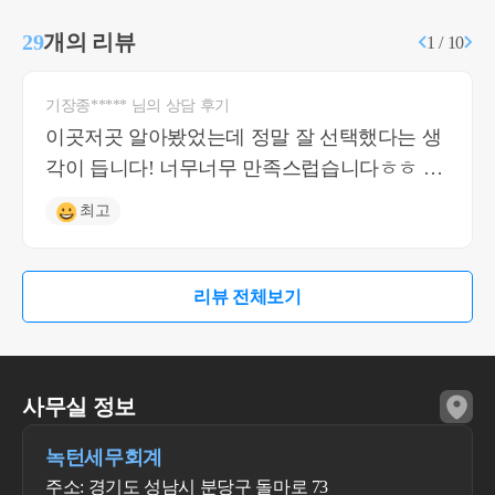
29
개의 리뷰
1 / 10
기장종***** 님의 상담 후기
이곳저곳 알아봤었는데 정말 잘 선택했다는 생
각이 듭니다! 너무너무 만족스럽습니다ㅎㅎ 질
문에 답도 빨리 해주시고 신속 정확하세요 감사
최고
합니다
리뷰 전체보기
사무실 정보
녹턴세무회계
주소: 경기도 성남시 분당구 돌마로 73