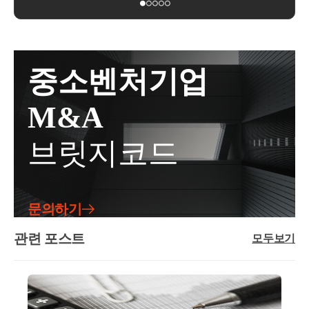
자 대출 중단을 통해 실거주 수요 보호해당지역 내유
기 때문입니다.주요 항목은 아래와 같습니다.신고자료
부동산 관련 불법행위의 범부처 대응이 이루어집니다.
상거래 시 토지거래허가를 받아야 합니다.토지거래허
불일치: 매출·매입 간 불일치, 경비 과다거래 패턴 이
· 국토부 가격띄우기 조사 및 수사 의뢰· 금융위 사업자
가구역 내에서는 대가를 받고 토지를 이전하거나 설정
상: 가족 간 동일 금액 반복 송금, 사업용 계좌에서 사
대출 용도외 유용 실태 전수조사· 국세청 초고가주택(3
하는 계약을 진행할 경우 토지거래계약에 대한 허가를
적 소비FIU 보고자료: CTR (1천만 원 이상 현금 거래
0억 초과) 취득거래, 고가 아파트 증여거래 전수 조사·
중소벤처기업
받아야 합니다.즉, 제 3자를 통한 일반적인 매매계약은
자동 보고), STR (은행 직원이 ‘이상하다’고 판단한 수
부동산 탈세 신고센터 운영· 경찰청 부동산 범죄 특별
모두 허가 대상이 되는 것이고, 가족 등 특수관계인 간
상 거래 수동 보고)외부 기관 자료 연계: 금융정보, 부
단속 착수☞ 국토부가 자금조달계획서 및 증빙자료를
M&A
거래를 진행할 경우에도 저가양도 등 유상거래는 토지
동산 실거래 신고 정보, 가상자산 거래 정보 등소득 대
국세청에실시간 공유하게 됩니다. (2025.12 ~)☞부동산
거래허가 대상이 되는 것입니다.다만, 무상거래인 증
비 과도한 소비 패턴: 신고소득 2천만 원인데 연간 소
거래 감독기구가 설치됩니다.☞ 탈세신고센터 운영에
브릿지코드
여의 경우에는 허가가 필요하지 않습니다. 이는 별도
비 1억?이 모든 정보는 이미 국세청이 갖고 있는 데이
따라 자금출처조사 외에도 고강도 세무조사가 이루어
의 대가를 주고받는 것이 아닌 재산 이전이기 때문입
터를 바탕으로 AI가 ‘의심되는 패턴’을 자동 감지하는
지게 됩니다.☞ 결국 금융기관 자금조달 외에도가족
니다.토지거래허가 신청 시주의할 사항토지거래허가
방식입니다.핵심을 &lt;표&gt;로 요약하면 다음과 같습
간 증여 및 차입에 대한 조사가 훨씬 빈번해질 것입니
구역 지정의 주요 배경에서 알 수 있듯이, 허가 신청 시
니다.항목사실 여부요약 설명AI가 전 국민 계좌를 실
다.분명 이번 10.15 대책이 끝이 아닐겁니다.점진적으
문의하기
가장 중요한 사항은실거주 목적을 밝히는 것입니다.
시간 감시한다❌ 허위개인정보보호법 및 국세기본법
로 규제가 강화되기 보다는 6.27 1차 부동산 대책 이후
즉, 주택을 실거주 목적으로 취득한다면 허가를 받을
상 불가. 대부분 조사에서 계좌 조회는 착수 이후만 가
관련 포스트
급격하게 규제가 쏟아져 나오고 있습니다. 이번 대책
모두보기
가능성이 높습니다.다만, 세입자를 들이기 위하여 주
능가족 간 송금만으로 세무조사 대상 된다❌ 과장반복
이후에도 부동산 시장이 안정되지 않는다면 이후에는
택을 구매한다거나, 다주택자가 투자용으로 주택을 구
성, 사용처, 맥락이 핵심. 소명 가능성 높음AI가 세무조
더 강력한 규제가 이루어질 것이 분명합니다.종전 9.7
입하는 경우 실거주 목적을 밝히기 어려워 토지거래허
사를 직접 진행한다❌ 허위조사 대상자 '선정'만 보조.
대책을 통해 토지거래허가구역 지정권자를 국토부장
가를 받기 어렵습니다.특히 다주택자의 경우에는 기존
실제 조사는 세무공무원이 수행증여나 상속세 조사까
관까지 확대하였습니다. 즉 다음 대책이 나온다면토지