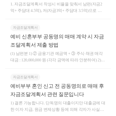
에는 이를 반영하여 자금출처를 설명할 수도 있습니
을 보유한 세대만 적용됩니다.따라서1주택씩 보유한
1. 자금조달계획서 작성시 비율을 맞춰서 남편(자금2
고를 진행하거나, 차입금을 상환하는 등 절차를 진행
를 적용할 수 없고, 실질적으로 무상이전으로 판단될
서도 AI 세무조사 시스템은 무작위 표본조사는 줄이
다. 다만 본 건과 같이 남편 명의로 주택담보대출을 받
남편과 아내가 혼인신고안했다면 모두 비과세를 받겠
억+ 주담대 4.5억), 저(자금3억+ 주담대 3.5억)으로 적
하여 문제가 될 부분을 미리 대비하는 것도 좋습니다.
경우 증여세 과세 대상이 될 수 있습니다. 향후 증여를
고, 악의적 탈루에 집중하여 정밀하게 조사를 시행하
아 취득자금을 조달하는 경우라면, 특별한 사정이 없
지만,혼인신고를 함으로써 1세대 2주택자로 비과세를
는게 맞나요? 아님 실제대출에 맞춰서 남편2억, 저11억
증빙서류는 어떻게 준비해둬야 할까?부동산을 매각하
고려한다면 혼인신고 이후 증여 공제를 활용하여 증여
려는 취지로서 도입한 제도라고 밝혔습니다.즉, 기록,
는 한 해당 대출금을 남편의 자금출처로 보아 남편 지
받지 못하게 되는 불리한 상황이 발생합니다.다만, 양
으로 적는게 맞나요? 5대5로 구입하신다면, 주택담보
여 대금을 마련한 경우, 아래와 같은 서류는 필수적으
신고를 하는 것이 바람직합니다. 3.이자 및 원금 일부
소명자료 구비, 선제적인 설계로서 무서워 할 필요없
분에 대응시키는 것도 가능합니다. 본 사안의 경우 아
자금조달계획서
도세 비과세 특례 중혼인으로 2주택이 되더라도 혼인
대출은 각각 절반씩 활용하시는 것이 맞습니다. 즉 아
로 준비해두셔야 합니다.처분 부동산 매매계약서매각
라도 실제 상환이 이뤄지고 있다면 차입금으로 인정받
이 충분히 대비할 수 있습니다.
내는 약 4억원의 자기자금이 있고, 남편은 주택담보대
예비 신혼부부 공동명의 매매 계약 시 자금
일로부터 5년 이내 먼저 양도하는 주택에 대해서는 동
래와 같이 구성하는 것이 좋습니다. (1) 남편 : 증여 2억
대금 영수증 (관리비 등 정산내역 등 포함)매각대금 이
을 수 있습니다. 특히 이자가 1천만 원 미만이라 하더
출을 통해 나머지 자금을 조달하는 구조이며, 잔금일
일하게 비과세를 적용해주고 있습니다.여기서 반드시
+ 그 밖의 차입금 0.5억(아내분 차입) + 주택담보대출 4
체내역주택담보대출 등 상환내역 확인자료(금융거래
조달계획서 제출 방법
라도 반드시 지급 사실이 증빙되어야 합니다. 4. 혼인
전 혼인신고 예정인 예비신혼부부라는 점을 고려하면
고려해야할 3가지 요건이 있는데,해당 요건을 모두 충
억 = 6.5억 (2) 아내 : 부동산 처분대금 등(전세금) 2.5억
확인서, 부채증명서 등)양도소득세 신고서, 접수증, 납
이후 상환을 하지 않을 경우의 세무상 판단 혼인 이후
50:50 공동명의도 무난해 보입니다. 오히려 70:30, 80:20
(1) 남편분 1) ② 금융기관 예금액 + ③ 주식·채권 매각
족해야 비과세를 받을 수 있습니다.구분요건1혼인 전
+ 주택담보대출 4억 = 6.5억 그 밖의 차입금은 혼인신
부서, 납세증명서 등전세보증금을 반환받아 대금을 마
에도 계속해서 상환이 이뤄진다면 차입 관계 유지로
등으로 지분을 조정하기보다는 각자의 자금출처 관련
대금 : 120,000,000 원 (각각 금액에 따라 안분하여) 2)
1주택을 취득2혼인일로부터 5년 이내 양도3양도일 현
고 이전이기에 증여가 아닌 차입항목으로 구성하여, 5
련한 경우, 아래와 같은 서류를 준비해두셔야 합니다.
인정되나, 혼인 후 별도의 계약 변경 없이 상환을 중단
자료를 잘 보관하고 50:50 공동명의로 진행하는 것이
⑧ 금융기관 대출액 합계(주택담보대출) : 170,000,000
재 2년 보유 및 거주요건 충족&lt;1&gt; 혼인신고를 하
대 5 비율을 맞춰야 하는 것이며, 해당 차입금에 대해
종전 임대차계약서반환받은 전세보증금 이체내역전
한 경우에는 그 시점부터 증여로 간주될 수 있습니다.
일반적일 것으로 판단됩니다.
원 3) ⑪ 그 밖의 차입금 ( 그밖의 관계- 예비배우자) : 1
기 전부터 보유하던 주택이어야 합니다.1주택을 보유
서 차용증 작성, 원리금 상환 등을 통해 차입임을 인정
세대출 등 상환내역 등양도소득세비과세가 가능한 경
이러한 상황에서는 차용 원금을 부부 간 증여로 전환
자금조달계획서
5,000,000 원 = 합계 305,000,000 원(50%) (1) 아내분 1)
하는 자가 1주택을 보유하는 자와 혼인함으로써 1세대
받는 것이 중요합니다. 추후 혼인신고 이후에 채무면
우에도 신고를 해야하나요?일시적 2주택, 1세대 1주택
해 과세할 수 있으므로, 반환 후 부부간 증여공제 한도
예비부부 혼인 신고 전 공동명의로 매매 후
② 금융기관 예금액 : 35,000,000 원(남편 대여액 제외)
2주택이 되는 경우로 규정하고 있기 때문에혼인일 이
제에 따른 증여세 신고를 통해 채무를 소멸시킬 수 있
비과세 등이 적용되어 양도소득세 비과세 대상인 경우
내에서 다시 증여하는 절차가 가장 안전합니다. 저는
2) ④ 증여·상속(직계존비속-부모님) : 100,000,000 원(세
자금조달계획서 관련 질문입니다
후에 주택을 취득한 경우에는 혼인합가 특례를 받지
습니다. 대출은 단독명의로 실행하더라도, 상환을 함
원칙적으로 신고의무가 없습니다. 다만, 만약 비과세
부동산 관련 세법, 경매학원 강의, 양도/상속/증여 등에
후금액기재) 3) ⑧ 금융기관 대출액 합계(주택담보대
못하므로 반드시 유의해야 합니다.참고로 그 주택이
께 한다면 공동 자금으로 인정받을 수 있습니다. 다만
가 적용되지 않을 것으로 판정되는 경우 추후 세금이
대한 내용으로 블로그 운영 중입니다. 블로그 주소는 h
1) 결론 가능합니다. 단독명의 대출이지만 대출금에 대
출) : 170,000,000 원 = 합계 305,000,000 원(50%) 대략 이
입주권 또는 분양권인 경우에는 별도의 비과세 규정이
이 부분에 대해서 부채 사후관리를 통해 실제로 공동
부과될 때 무신고 가산세가 함께 부과될 수 있기에, 비
ttps://blog.naver.com/cchh19이고, 참고해 보시면 좋을 것
한 이자 지급, 원금 변제상황 등에 의해 각자가 사실상
정도로 구성할 수 있습니다. 5대5를 맞추기 위해 남편
있으며, 원조합원 또는 승계조합원 여부와 같은 사실
상환이 이루어졌는 지 추후 소명이 나올 수 있기에 공
과세로 신고를 진행해두시는 것이 좋습니다.또한, 부
같습니다. 자세한 내용은 hwchoi1990@gmail.com 또는
채무자로써 대출을 부담했음이 확인되면 각자의 자금