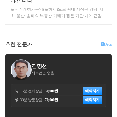
야 합니다.
는 다음에 대해 정리하여 자금출처소명 전문 세무사가
니다.☞ ST 금리가 상향되면연봉 5000만원~1억원 차
토지거래허가구역(토허제)으로 확대 지정된 강남, 서
직접 말씀드리려 합니다.국세청 AI 세무조사 도입의
주의 주택담보대출(주담대) 한도는 6.6%~14.6% 감소
초, 용산, 송파의 부동산 거래가 짧은 기간 내에 급감했
실제 내용무엇이 과장되고, 무엇이 실제 리스크인지세
할 것으로 예상됩니다.소유주택의 지역과 무관하게 1
습니다.기존에는 동 단위로 토지거래허가구역이 지정
무사의 입장에서의 대응 전략국세청 AI 세무조사, 진
주택자가 수도권 및 규제지역에서 임차인으로서 전세
되어 있어, 투기과열지구 및 조정대상지역 내 소재 부
짜 뭐가 달라지나?핵심은 ‘대상자 선별 자동화’ 입니
대출을 받는 경우, 전세대출 이자상환분을 차주의 DS
동산이라 하더라도, 실거주가 문제되지 않는 경우가
다.국세청은 2025년 8월부터개인사업자에 대한 세무
R에 반영합니다.☞ 그동안 주거안정 목적으로 예외였
많았습니다.다만, 이번 구단위 지정으로 인하여 강남,
조사 선별 작업에 AI 시스템을 도입한다고 밝혔습니
추천 전문가
던 전세대출도 DSR이 적용됩니다. 즉 소득 대비 부채
Ads
서초, 용산 및 송파구의 실거주수요가 많은 매물 역시
다. 이는 이미 2023년부터법인사업자 세무조사에 시범
를 따져 전세대출 한도가 줄어드는 것입니다.☞ 이로
타격을 받게 되었습니다.토지거래허가구역이 지정되
도입되었던 시스템입니다.즉, 법인에만 적용되던 조사
인해 약 5만명은대출 한도가 최소 6.6% 줄어들 것으로
어 매물이 감소하며, 가족 간 거래에 대해 고민하시는
기법을 개인에게도 확대하겠다는 것입니다.그럼 AI가
보입니다.구체적인 세제 개편은 아직 나오지 않았지
김명선
김주성
경우가 많습니다.토지거래허가구역 확대지정의 개요
직접 조사하나요? 아닙니다.AI는 사람이 대신 하던 ‘이
만, 보유세(종부세, 재산세), 거래세(취득세, 양도세 등)
세무법인 송촌
자연세무회계
토지거래허가구역 확대지정에 따른 구체적인 개요는
상 징후 탐지’를 빠르게 분석해 ‘조사가 필요할 수 있는
에 개정이 이루어질 것으로 예상됩니다.☞ 보유세인종
아래와 같습니다.대상지역 : 강남3구(강남, 서초,송파),
납세자 후보군’을 걸러주는 역할을 합니다.즉,AI는 조
합부동산세가 상향되고, 거래세인취득세에 다주택자
용산구 전역적용대상 : 대상지역 내 유상거래 계약적
사 대상자를 추천하는 필터일 뿐이고, 최종적으로 조
관련 중과가 예상됩니다.☞ 현재 유보중인 양도소득세
화상담
30,000원
예약하기
15분 전화상담
20,00
용배경 : 소위 잠삼대청(잠실, 삼성, 대치, 청담동)의 토
사를 착수할지는 여전히 세무공무원이 판단합니다.AI
중과세 관련 규정의 적용기한의 종료가 예상됩니다.☞
문상담
70,000원
예약하기
30분 방문상담
50,00
지거래허가구역 해제 이후 집값이 급등하였기에 이러
가 보는 데이터는 어떤 건가요?단순한 거래도 ‘반복
내년 지방선거가 예정되어 있고, 가장 중요한 종부세
한 부동산가격 상승 방지추가조치 : 전세대출 규제 강
성’과 ‘맥락’에 따라 분석 대상이 될 수 있습니다. AI는
의 경우 올해 과세기준일이 이미 지났기에 당장 올해
화 → HUG 보증비율 하향, 일부 은행 전세대출, 2주택
국세청 내부 및 외부의 여러 데이터를 통합해 분석하
세재 개편까지 이루어질 가능성은 낮다고 생각됩니다.