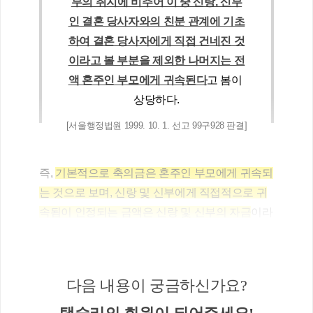
부의 취지에 비추어 이 중 신랑, 신부
인 결혼 당사자와의 친분 관계에 기초
하여 결혼 당사자에게 직접 건네진 것
이라고 볼 부분을 제외한 나머지는 전
액 혼주인 부모에게 귀속된다
고 봄이 
상당하다.
[서울행정법원 1999. 10. 1. 선고 99구928 판결]
즉, 
기본적으로 축의금은 혼주인 부모에게 귀속되
는 것으로 보며, 신랑 및 신부에게 직접적으로 귀
속됨이 인정되는 금액은 신랑 및 신부의 자금
이라
고 봄이 타당합니다. 
친분 관계에 기초하여 직접 건네진 금액이 신랑 
다음 내용이 궁금하신가요?
및 신부의 자금으로 인정될 수 있는 것이기에, 사
실관계에 따라 판단해야 하지만 축의금 명단 등