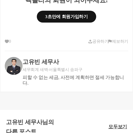
택슬리의 회원이 되어주세요!
을 통해 신랑 및 신부의 지인으로부터 받게 된 금
액을 증빙하면 이는 자금으로 사용할 수 있는 것
3초만에 회원가입하기
입니다. 
또한, 요즘은 청첩장 등을 통해 신랑 및 신부, 혼주
0
공유하기
제보하기
인 부모의 계좌번호를 기재하고 계좌이체를 통해 
축의금을 받기도 하는데요.
고유빈 세무사
이 중 부모 등의 계좌로 이체된 금액을 자녀에게 
세무회계 새벽
서울특별시 송파구
다시 이체하는 경우, 이는 자녀에게 귀속된 축의
피할 수 없는 세금, 사전에 계획하면 절세 가능합니
금이라고 보기 어려울 수 있습니다. 
다.
신랑 및 신부에게 귀속된다고 보기 
어려운 축의금을 주택취득자금에 활
용할 경우?
고유빈 세무사님의
모두보기
다른 포스트
신랑 및 신부에게 직접 귀속되는 축의금이라면 문