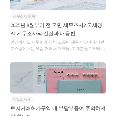
구 전역, 경기도 과천시, 광명시, 성남시(분당구, 수정
구, 중원구), 수원시(영통구, 장안구, 팔달구), 안양시(동
세무조사∙불복
안구), 용인시(수지구), 의왕시, 하남시☞ 주담대 LTV
무주택자 40%, 유주택자 0%, 대출한도 2~6억☞ 전세대
2025년 8월부터 전 국민 세무조사? 국세청
출 1주택자 대출한도 2억 원, 전세대출 보증비율 80%,
AI 세무조사의 진실과 대응법
조건부 전세대출 금지☞ 신용대출 1억 원 초과 보유 시
안녕하세요 세무회계 새벽 고유빈 세무사입니다.이번
1년 간 규제 지역 내 주택 구입 제한☞ 다주택자 취득
포스팅에서는 요즘 거래처 대표님, 고객분들로부터 질
세 중과 (2주택 8%, 3주택 12%)☞ 다주택자 양도세 중
문이 많이 들어오는AI 세무조사에 대해 말해보려 합니
과 및 장기보유특별공제 전면 배제 (한시 유예 중)☞ 양
다.2025년부터 전 국민이 AI로 세무조사를 받는다?"국
도세 1세대 1주택 비과세 적용 시 2년 이상 거주 요건
세청 AI 도입 8월부터", "가족 간 계좌이체 증여세 조
발생☞ 자금조달계획서 및 부속서류 제출 필수수도권
사", "AI 세무조사 대응 방법", "AI로 세무조사 자동화
및 규제지역 기준 주택담보대출 한도가 축소됩니다.☞
시작" 최근 유튜브나 블로그에서 이런 제목 보셨을 겁
0 원 ~ 15억 원 : MAX(6억 원, 주택가액 * 40%)☞ 15억
니다.특히 "500만 원만 송금해도 조사받는다", "AI가
원 ~ 25억 원 : 4억 원☞ 25억 원 초과 : 2억 원수도권 및
전 국민 계좌를 24시간 감시한다"는 식의 자극적인 이
규제지역 내 주담대의 경우 스트레스 금리가 1.5% 에
양도소득세
야기까지 나오고 있습니다.과연 사실일까요?결론부터
서 3.0%로 상향 조정됩니다.☞ 고객의 DSR(총부채원
말하자면, AI 세무조사 도입은 맞지만 우리가 걱정하
토지거래허가구역 내 부담부증여 주의하셔
리금상환비율) 한도 산출 시 적용되는 스트레스 금리
는 수준의 ‘무차별 감시’는 아닙니다.이번 포스팅에서
상향으로 종전과 같은 소득이어도 대출 한도가 줄어듭