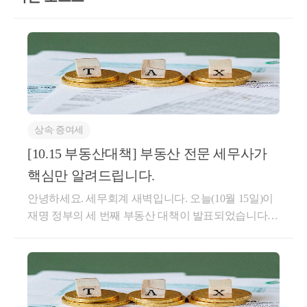
제가 없겠지만, 부모에게 귀속된 축의금을 받아 
주택 취득자금으로 활용할 경우 이는 부모에게 직
접 증여받은 것과 동일하게 보는 것입니다. 
현실적으로 축의금이 크지 않고, ATM으로 입금
한 축의금액을 그 자체로 증여로 보기에는 무리
가 있지만 축의금이 통상적인 경우보다 크거나, 
상속∙증여세
이를 부모님계좌로 받아 계좌이체를 통해 수취하
[10.15 부동산대책] 부동산 전문 세무사가
신 경우 등에는 
핵심만 알려드립니다.
증여세를 줄이기 위해, 신랑 및 신부에게 귀속될 
안녕하세요. 세무회계 새벽입니다. 오늘(10월 15일)이
재명 정부의 세 번째 부동산 대책이 발표되었습니다.
수 있는 축의금을 구분하고 증빙 등을 준비해두시
지난 9.7 대책 이후 약 1달 만에 부동산관련 대책이 발
는 것이 추후 조사를 대비하는 방안이라고 생각됩
표된 것인데요.규제지역도 어제까지 예상하던 것보다
니다. 
더 광범위하고, 대출규모도 대폭 축소되었습니다.10.1
5 대책 예상보다 더 강력합니다.조정대상지역 + 투기
과열지구 + 토지거래허가구역 추가 지정※ 서울 25개