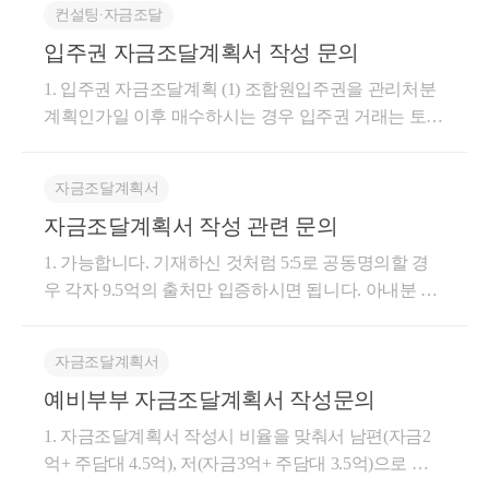
컨설팅∙자금조달
입주권 자금조달계획서 작성 문의
1. 입주권 자금조달계획 (1) 조합원입주권을 관리처분
계획인가일 이후 매수하시는 경우 입주권 거래는 토지
로 이루어지게 됩니다. 이 때는 토지 취득에 대한 자금
조달계획서를 작성하셔야 합니다. 이 때 토지 상태 거
자금조달계획서
래에 대해 작성하는 금액은 (권리가액 + 프리미엄)입
자금조달계획서 작성 관련 문의
니다. (2) 입주권으로 취득한 신축주택에 대해서는 주
택 자금조달계획서를 작성해야 합니다. 이 때 자금조
1. 가능합니다. 기재하신 것처럼 5:5로 공동명의할 경
달계획서 작성 금액은 총 매수가액을 기준으로 작성하
우 각자 9.5억의 출처만 입증하시면 됩니다. 아내분 자
시면 됩니다. 다만 총 매수가액으로 작성하였기에, (1)
금출처도 본인 예금 4억 + 배우자 증여예정 5.5억으로
에서 작성했던 토지 취득에 대한 금액(권리가액+ 프리
기재하시고, 나중에 혼인신고 이후에 실제로 5.5억을
미엄)을 6번의 부동산 처분대금 등 칸에 기재하여야 합
자금조달계획서
이체받아 증여세 신고만 잘 해주시면 됩니다. 자금조
니다. 즉, (1) 입주권 취득시점에서 토지에 대한 취득자
예비부부 자금조달계획서 작성문의
달 '계획서'이므로 계획에 따라 작성하시면 되며 부담
금조달계획서 작성, (2)에서 전체 총 금액을 대상으로
가지실 필요는 없습니다. 나중에 실제로 소명만 할 수
1. 자금조달계획서 작성시 비율을 맞춰서 남편(자금2
주택에 대한 자금조달계획서를 작성하는 것입니다. 따
있으시면 됩니다. 2. 증여세 신고는 하시면 됩니다. 증
억+ 주담대 4.5억), 저(자금3억+ 주담대 3.5억)으로 적
라서 소명이 필요한 금액은 모든 절차를 통틀어 부담
여세 신고시에만 계좌이체내역을 첨부하시면 되며, 그