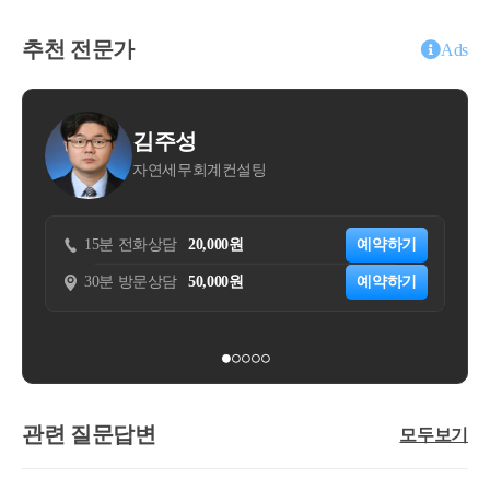
추천 전문가
Ads
김주성
문용
자연세무회계컨설팅
세무회
15분 전화상담
20,000원
예약하기
15분 전화상담
30분 방문상담
50,000원
예약하기
30분 방문상담
관련 질문답변
모두보기