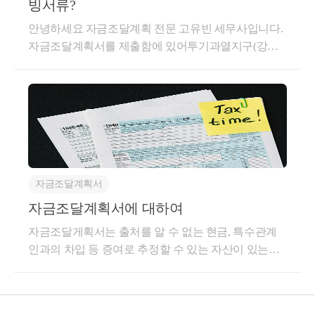
빙서류?
동산을 구매할 때 자금조달계획서를 제출하게 됩니다.
안녕하세요 자금조달계획 전문 고유빈 세무사입니다.
◆ 대상 :① 투기과열지구 주택가격6억원초과 ② 조정
자금조달계획서를 제출함에 있어투기과열지구(강남,
대상지역9억원초과 ③ 비규제지역14억원초과계획서
서초, 용산, 송파) 소재 주택은 부속서류를 제출해야 합
는 부동산을 계약 한 후 실거래 신고 전까지 작성, 제출
니다.물론 비규제지역의 주택이라도 거래가격이 6억
되어야 합니다.가계약이 아닌, 실제 계약서를 쓴 후 부
원을 초과하는 경우 자금조달계획서를 제출해야 하지
동산에서 실거래 신고하기 전까지 매수자가 작성하셔
만, 증빙서류를 당장 제출하지는 않습니다.참고로 주
야 합니다.◆ 제출기한:계약일로부터 30일 이내 제출
택을 구입하는 시점에서는 증빙서류를 제출하지 않지
(투기과열지구 60일 이내)요즘은 전자계약이 활성화되
만, 추후 자금출처조사, 부동산원실거래소명 등을 받
어 있기 때문에,부동산거래관리시스템이란 사이트에
게되면 자금을 증빙하기 위한 서류를 제출해야 합니
서 저는 직접했는데요.이게 불편하시면 직접 서류를
자금조달계획서
다.자금조달계획서 양식은 자금조달계획과 조달자금
작성하여 시군구청에 직접 제출하시거나, 부동산의 도
지급방식, 입주계획으로 이루어져있습니다. 이 중, 가
자금조달계획서에 대하여
움을 받으면 됩니다.공동명의의 경우 각각의 매수인별
장 중요한 것은 자금조달계획입니다.자금조달계획은
로 1장씩, 총 2장을 작성하면 됩니다.작성시 유의사항
자금조달게획서는 출처를 알 수 없는 현금, 특수관계
구체적으로 아래 항목으로 구성됩니다.1. 금융기관 예
자금 조달계획에 크게자기자금과차입금으로 나뉘어
인과의 차입 등 증여로 추정할 수 있는 자산이 있는지
금액2. 주식·채권 매각대금3. 증여·상속4. 현금 등 그 밖
져 있는 것을 알 수 있습니다.실제 문제가 되는 것이 증
파악하고 해당 자산에 대해 증여(상속)세 등을 추징하
의 자금5. 부동산 처분대금 등6. 금융기관 대출액7.회
여, 상속 부분이기에저희가 거래했던 부동산에서는 애
기 위하여 주택구입자들에게 자금조달계획서를 제출
사지원금·사채8. 그 밖의 차입금각각의 항목에 대해 투
초에 증여, 상속은 체크하지 말라고 언지를 주시더라
하도록 하는 것이라 볼 수 있습니다.​안녕하세요 검단
기과열지구는 아래의 증빙서류를 준비하셔야 합니다.
고요.아마 부동산 대금을 조달하는 것이 크게 다르지