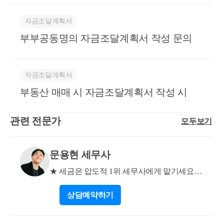
는게 맞나요? 아님 실제대출에 맞춰서 남편2억, 저11억
한 총 금액이 됩니다. 2. 인당 기준입니다. 부모의 경우
이외에 할 것은 없습니다. 도움이 되셨길 바랍니다. 감
으로 적는게 맞나요? 5대5로 구입하신다면, 주택담보
동일인으로 보아 합산해야 한다는 예규도 있어 의견이
사합니다. * 보다 궁금한 사항이 있으실 경우, 02 6403 9
자금조달계획서
대출은 각각 절반씩 활용하시는 것이 맞습니다. 즉 아
엇갈리는 부분이지만, 제 3자의 경우는 모두 각각 기준
250 또는 cta_moonyh@naver.com으로 연락을 주셔도 됩
부부공동명의 자금조달계획서 작성 문의
래와 같이 구성하는 것이 좋습니다. (1) 남편 : 증여 2억
으로 판단하시면 됩니다. 3. 기존 주택 매도에 따라 중
니다.
+ 그 밖의 차입금 0.5억(아내분 차입) + 주택담보대출 4
도금을 받으신 경우로서 이를 부동산 취득에 사용하시
억 = 6.5억 (2) 아내 : 부동산 처분대금 등(전세금) 2.5억
는 경우 이는 자금조달계획서 6번 부동산 처분대금 등
+ 주택담보대출 4억 = 6.5억 그 밖의 차입금은 혼인신
자금조달계획서
칸에 작성하시면 됩니다. 예금액에 기재하지 않습니
고 이전이기에 증여가 아닌 차입항목으로 구성하여, 5
다. 감사합니다. * 아래는 저희 블로그 관련 포스팅입
부동산 매매 시 자금조달계획서 작성 시
대 5 비율을 맞춰야 하는 것이며, 해당 차입금에 대해
니다. 참고 부탁드립니다. 부동산 소명업무 관련 소개 :
서 차용증 작성, 원리금 상환 등을 통해 차입임을 인정
https://blog.naver.com/tax_dawn/223700212472 자금조달
관련 전문가
모두보기
받는 것이 중요합니다. 추후 혼인신고 이후에 채무면
계획서 작성 예시 : https://blog.naver.com/tax_dawn/22366
제에 따른 증여세 신고를 통해 채무를 소멸시킬 수 있
0822753 자금조달계획서 작성 : https://blog.naver.com/tax
습니다. 대출은 단독명의로 실행하더라도, 상환을 함
_dawn/223578010605 자금조달계획서 Q&A 목차 정리 :
문용현 세무사
께 한다면 공동 자금으로 인정받을 수 있습니다. 다만
https://blog.naver.com/tax_dawn/223808314518 부동산원
★ 세금은 압도적 1위 세무사에게 맡기세요!
이 부분에 대해서 부채 사후관리를 통해 실제로 공동
실거래조사 소명 : https://blog.naver.com/tax_dawn/223544
★
상환이 이루어졌는 지 추후 소명이 나올 수 있기에 공
195313
상담
예약하기
동 상환을 진행해나가는 것이 중요합니다. 2. 아직 혼
인신고 전인데 (대출 전 완료예정) 제가 대출한 금액중