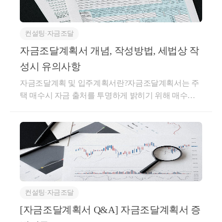
컨설팅∙자금조달
자금조달계획서 개념, 작성방법, 세법상 작
성시 유의사항
자금조달계획 및 입주계획서란?자금조달계획서는 주
택 매수시 자금 출처를 투명하게 밝히기 위해 매수인
이 제출하는 문서입니다.즉 10억짜리 집을 사는데, 각
명의별 얼마를 어떻게 조달하였는지를 상세하게 적게
됩니다.이 문서의 가장 큰 역할은 무엇일까요.아무래
도 부동산 취득시 부모님께 증여세 신고를 안하고 증
여받는 편법증여를 잡기 위한 목적이 크겠죠.사실 해
당 서류는 실거래신고와 함께 관할 시군구청에 제출하
는 것이지만,증여 등 비정상적인 검토 내역이 있다면
컨설팅∙자금조달
세무서로 해당 자료가 넘어가게 됩니다.모든 부동산을
구매한다고 자금조달계획서를 제출하는 것은 아닙니
[자금조달계획서 Q&A] 자금조달계획서 증
다.투기 / 조정 / 비규제 지역별로 일정금액 이상의 부