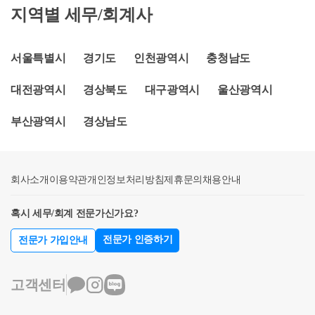
신도시 김현우 세무사입니다.비규제지역 6억원 이상
지역별 세무/회계사
1. 금융기관 예금액 : 예금잔액증명서2. 주식·채권 매각
않을 듯 합니다.보통 자기자금에서는 ② 금융기관 예
주택인 경우와 규제지역의 주택을 매매하는경우, 토지
대금 : 주식 등 거래내역서3. 증여·상속 : 증여세 및 상
금액 / ③ 주식, 채권 매각대금 / ⑥ 부동산 처분대금을
의 매입 등에는 자금조달계획서를 제출해야만 합니다.
속세 신고서, 접수증, 납부증명서4. 현금 등 그 밖의 자
체크하시고,차입금 등에서는1) 자가 거주시⑧ 금융기
자금조달계획서가 생소하여 많은 분들이 저를 비롯한
서울특별시
경기도
인천광역시
충청남도
금 : 소득금액증명원 및 근로소득원천징수영수증5. 부
관 대출액 합계 = (A)주담대 + (B)신용대출 + (C)타부동
많은 세무사들에게 물어보고 계십니다.세무사는 자금
동산 처분대금 등 : 부동산 매매계약서, 임대차계약서
산담보대출 등2) 갭투자 (임대시)⑨ 임대보증금으로
대전광역시
경상북도
대구광역시
울산광역시
조달계획서를 직접 작성하거나 대리하지 않지만 이와
(전,월세)6. 금융기관 대출액(주택담보대출, 신용대출
채워넣어주시면 됩니다.그렇게자기자금 + 차입금등
관련된 세금(증여세, 양도세 등)에 대한 판단을 합니다.
등) : 금융거래확인서, 대출신청서, 부채증명원7. 임대
합계액이 (13번) 합계 = 공급금액과 일치해야 합니다.1
부산광역시
경상남도
따라서 작성방법을 직접 물으시기 보다는 증여로 볼
보증금 : 부동산 임대차계약서(갭투자)8. 회사지원금·
4번 조달자금 지급방식은 총 거래금을 계좌이체 하면
위험이 있는지 없는지에 대한 판단을 물으시고 작성방
사채 : 사내확인서류9. 그 밖의 차입금 : 차용증, 원리금
되니 두군데에 동일한 금액 적어주시면 되세요.18번
법은 공무원 및 분양사무실에 물어보는 것이 더 정확
상환내역, 가족관계증명서 등아직 자금증빙서류를 준
입주계획에서본인 외 가족입주에 해당되시는 부분도
회사소개
할 것입니다.하지만 세무사는 고객의 세금문제뿐 아니
이용약관
개인정보처리방침
제휴문의
채용안내
비하지 못했다면 어떻게 할까요?자금조달계획서는 계
세금 이슈가 있을 수 있습니다.가족이 본인과 함께 살
라 자산형성 등에 대하여 검토해드릴 필요가 있다고
약체결일로부터 30일 이내에 제출해야 하기에, 주택담
지 않고 무상으로 주택을 살게 해주는 경우 일정 금액
혹시 세무/회계 전문가신가요?
생각하기에 자금조달계획서 작성에 대해 고객분들에
보대출 증빙 등 잔금일에 가서야 준비가 가능한 서류
이상인 경우 증여세 대상이 됩니다.타인으로부터 증여
게 설명을 해야될 부분도 존재하다고 판단하여 포스팅
전문가 인증하기
전문가 가입안내
를 제출하지 못하게 되는 경우가 많습니다.이 경우에
를 받는 경우나본인 외 가족입주를 하는 경우증여세를
합니다.자금조달계획서는 주택을 구입할 경우 자금을
는 자금에 대해 증빙이 없는 사유를 기재한 미제출 사
미리 신고하거나 리스크를 검토하고 진행하시는 것이
어떻게 마련했는지를 판단하기 위한 자료로, 크게 예
유서를 제출해야 합니다.미제출 사유서 양식은 프로필
좋으니세무대리인과 꼭 상의하시고 진행하시길 바랍
고객센터
금, 대출(차입), 증여(상속)신고자산별로 판단합니다.
내 블로그 링크를 통해 들어오신 후 확인 가능하신[자
니다.각 항목별 세부내용이니, 작성하실 때 참고하세
이 3가지 금액을 합쳐 주택 구입에 대한 자금조달이 가
금조달계획서 Q&amp;A] 자금조달계획서 증빙서류?
요! 빨간색은 주의가 필요한 부분입니다.&lt;자기자금