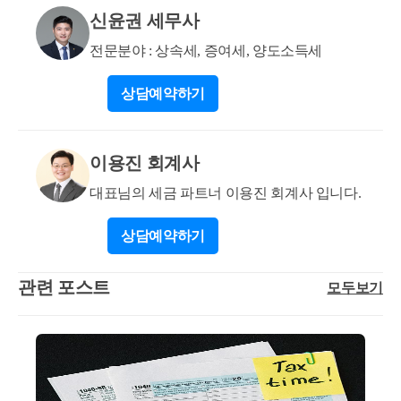
남편에게 필요한 금액을 차입금으로 넣어야 할까요?
신윤권 세무사
그럼 증여로 되나요? 취득세도 괜찮을까요? 1번 질문
에서 말씀드린대로 대출은 함께 상환하면 공동 자금으
전문분야 : 상속세, 증여세, 양도소득세
로 활용 가능합니다. 취득세 역시 각 명의자별 부담이
원칙이기에 1인이 부담하게 된다면, 증여로 추정될 수
상담
예약하기
있습니다. 이 부분 역시 별도의 차입관계를 구성하여
자금이 부족한 분에게 빌려주시면 됩니다. 감사합니
다. * 아래는 저희 블로그 관련 포스팅입니다. 참고 부
이용진 회계사
탁드립니다. 부동산 소명업무 관련 소개 : https://blog.na
대표님의 세금 파트너 이용진 회계사 입니다.
ver.com/tax_dawn/223700212472 자금조달계획서 작성
예시 : https://blog.naver.com/tax_dawn/223660822753 자금
상담
예약하기
조달계획서 작성 : https://blog.naver.com/tax_dawn/223578
010605 자금조달계획서 Q&A 목차 정리 : https://blog.na
관련 포스트
모두보기
ver.com/tax_dawn/223808314518 부동산원 실거래조사
소명 : https://blog.naver.com/tax_dawn/223544195313 차용
증 관련 : https://blog.naver.com/tax_dawn/223529865844