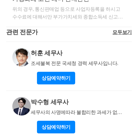
면 좋을 것 같습니다. 사실간계에 따라 신고방안은 달
과세대상 여부를 별도로 판단해야 합니다. 관련 내용
라지기 때문에 상담을 통하여 추가적인 사실관계 여쭤
위의 경우, 통신판매업 등으로 사업자등록을 하시고
에 대하여 자세하게 작성한 글이니 참고하시면 좋을
보고 상황에 맞는 가장 좋은 방안 안내, 거래가격 설정
수수료에 대해서만 부가가치세와 종합소득세 신고를
것 같습니다. https://blog.naver.com/highyes_tax/22291326
등과 모든 진행 절차 대행 해드리고 있습니다. 감사합
하시면 될 것으로 보여집니다. 테더를 구입한 거래내
8682 소득이 있는 곳에는 세금이 있지만 관련하여 구
관련 전문가
모두보기
역 등은 캡쳐나 엑셀 등으로 잘 보관하고 계시다가 추
니다. https://blog.naver.com/highyes_tax/223132826200
체적인 과세체계가 마련되어 있지 않아 코인 관련 사
후 세무서에서 소명자료가 올 경우 제출해주시면 됩니
업을 하고 있는 사업자분들은 혼란을 겪고 있으며, 과
다. 고객으로부터 받은 수수료에 대해서만 종합소득세
허훈 세무사
세관청이 세무서 조차 정확한 답변을 내놓지 못하고
및 부가가치세 신고를 잘 하신다면 세법적으로 문제는
있습니다. 이런 상황 속에서 코인에 대한 세금 탈루에
없을 것으로 보여집니다. 도움이 되셨길 바랍니다. 감
조세불복 전문 국세청 경력 세무사입니다.
대한 강력한 규제 및 세무조사가 진행되고 있습니다.
사합니다. * 보다 궁금한 사항이 있으실 경우, 02 6403 9
‘자금출처조사’는 소득·지출 분석시스템(PCI시스템)
상담
예약하기
250 또는 cta_moonyh@naver.com으로 연락을 주셔도 됩
등을 통해 국세청이 개인의 부동산 등 자산취득액, 부
니다.
채상환내역, 해외 여행경비 및 카드 사용액 등을 파악
하여 신고된 자금출처인 종합소득 신고액, 증여 및 상
박수형 세무사
속재산 신고액, 은행 채무내역보다 과다한 경우 자금
세무사의 사명에따라 불합리한 과세가 없도
출처조사 대상자로 선정하여 증여세를 추징할 수 있습
록 하겠습니다.
니다. 따라서 국세청에 잡히지 않는 코인 매매, 양도수
상담
예약하기
익에 대해서는 소명 요청 및 자금출처조사가 진행되고
있으며 입증을 하지 못하는 경우 증여 등으로 추정하