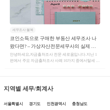
조사(자금출처조사) 사례를 가지고 왔습니다.우선 이
자문세무사???? 택스넷 양도, 증여, 상속 상담위원????
번 세무조사 내용에 대해 설명드리기 전에 코인, 가상
중앙일보, 한국경제 칼럼 필진???? SBS, tnN 등 다수 방
자산 투자자분들이 가장 궁금해하시는코인 세무조사
송 출연1. 부동산 자금출처 전수조사최근 정부에서 부
자주 묻는 질문 7가지를 선정하여 답변을 작성해 봤습
동산 취득에 대한 자금출처를 전수조사 하겠다고 밝혔
니다.질문1제가 왜 세무조사를 받아야 하나요?답변상
죠. 이외에도 부동산 전담팀을 조직하여 부동산 투자
세무조사∙불복
속세및증여세법 제45조에는 재산 취득자의 직업, 연
자들의 자금출처를 보다 꼼꼼하게 확인하겠다는 입장
령, 소득 및 재산 상태 등으로 볼 때 부동산 등을 본인
코인소득으로 구매한 부동산 세무조사 나
을 밝혔습니다.무슨 돈으로 집 샀나? 국세청 ‘전수’ 확
의 자금으로 취득했다고 보기 어려운 경우에는 증여받
인한다[앵커] 부동산 거래의 자금 출처 조사가 더 강화
왔다면? – 가상자산전문세무사의 실제 자
은 것으로 추정하여 증여세를 부과할 수 있습니다.코
됩니다. 집 살 때 쓰는 '자금조달계획서'를 국세청이 전
금출처조사 대응사례
안녕하세요,자금출처조사 전문 세로움입니다.지난 1
인, 가상자산과 관련된 소득들은 국세청에서 파악하지
수...news.kbs.co.kr이에 따라 앞으로 코인수익으로 자산
편에서 주요 자금출처조사 사례 10가지 중에서탈세 사
못하므로 증여를 받아 자산을 취득한 것으로 추정하고
을 취득하실때 세무조사를 받을 가능성이 더욱 높아질
업소득, 현금입출금, 가족간 차용증, 고액전세와 관련
있기 때문에 세무조사가 시행되는 것입니다.세무조사
것입니다.그래서 오늘은 코인수익으로 부동산을 취득
된 자금출처조사에 대해 설명드렸습니다.자금출처조
가 추징되는 이유에 대한 자세한 내용은 아래의 글을
하는 경우 받게되는 코인세무조사에 대해서 실제 조사
사 전문, 세로움은 ‘70%’이상 ‘0원’으로 종결합니다 –
참고 부탁드립니다.https://blog.naver.com/highyes_tax/223
사례들을 토대로 자세히 설명드려보려 합니다.2025년
주요조사사례 Top10 대응모음안녕하세요, 자금출처조
039442144[코인, 비트코인세무사]코인,가상화폐 투자
이 끝나가는 시점에서 개인적인 견해를 말해보자면,
지역별 세무/회계사
사 전문 세로움입니다. 오늘은 자금출처조사에서 가장
수익으로 부동산 구매하면 진짜 세무조사 나오나요?
지금까지 5년 이상 코인 세무조사를 전문으로 진행해
대표적인 10가지 사례에 대해...blog.naver.com이번 글은
자금출처 세무조사, 자금소명 사례 및 대응방안안녕하
오고 있지만, 앞으로는 코인 세무조사 대응이 정말 쉽
출처를 밝힐 수 없는 소득과코인과 관련된 각종 소득
서울특별시
경기도
인천광역시
충청남도
세요. 잠실세무사 세무컨설팅 세로움 이상웅세무사입
지 않을 수 있을 것 같습니다.국세청도 코인 세무조사
(레퍼럴세금, ICO세금 등 코인세금)코인소득세무조사,