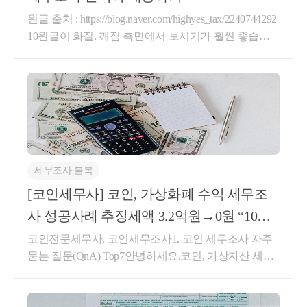
원글 출처 : https://blog.naver.com/highyes_tax/2240744292
10원글이 화질, 깨짐 측면에서 보시기가 훨씬 좋습니
다.안녕하세요,가상자산세금&amp;자금출처조사를 전
문으로 하는 세무컨설팅 세로움입니다.저희 세로움은
코인 세무조사 전문가로서 2025년에도 많은 코인 투자
자분들의'코인 세무조사'를 대응해드렸고,약70% 이상
건을'0'원으로 종결했습니다.가상자산 관련 세금은 대
부분 관련규정이 확립되어 있지 않고 부족한 부분이
많습니다. 그만큼 인터넷이나 유튜브에 잘못된 정보가
세무조사∙불복
많습니다.저희 의견이 정답이 아닐 수도 있습니다. 하
지만, 세로움은 누구보다 코인 세무조사에 대한 경험
[코인세무사] 코인, 가상화폐 수익 세무조
이 많고, 성공적으로 대응해오고 있으며, 모든 내용은
사 성공사례 추징세액 3.2억원→0원 “10
실제 사례를 기반으로 설명 드리는 것입니다.[세무컨
0%”절감 / 자주 묻는
코인전문세무사, 코인세무조사1. 코인 세무조사 자주
설팅 세로움 대표 세무사 이상웅]???? '코인과 세금, 그
묻는 질문(QnA) Top7안녕하세요.코인, 가상자산 세무
리고 자금출처조사 이야기' 저자???? 서울청, 중부청 1,
조사(자금출처조사) 전문이상웅 세무사입니다.이번에
000억원대 코인 세무조사 진행???? 국내 유명 코인 유
도 추징세액‘0’원으로 성공적으로 마무리한 코인 세무
튜버, 인플루언서 세무자문???? 하나금융투자,포스코