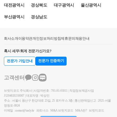
니다. 최근 코인, 가상자산, 가상화폐 투자로 수...blog.n
에 대한 노하우가 쌓이면서 초창기와 비교해봤을때 상
대전광역시
경상북도
대구광역시
울산광역시
부모자식간 매매에 따른 자금출처조사에 대해 사례별
aver.com질문2코인, 가상자산수익은 다 비과세 아닌가
당히 대응 난이도가 상당히 올랐는데, 예를들면 초창
쟁점과 세로움에서 대응했던 방안에 대해 간략하게 설
요?(레퍼럴 수익, 디파이 수익 등)답변가장 많이 오해
기에는 코인투자자들의 개인지갑을 조회하거나 중앙
부산광역시
경상남도
명 드리겠습니다.병의원, 과외, 보험업 등 탈세 사업소
하는 부분 중 하나입니다. 현재 25년까지 과세가 유예
거래소 외의 거래내역에 대해서는 굳이 조사를 하거나
득현금입출금으로 시작된 자금출처조사고등학생 자
되고 있는 소득은“가상자산을 양도 또는 대여함으로
구체적으로 보지 않았어요.하지만 요즘은 기본적인 메
녀 명의로 소형 아파트 5채 취득(가족간 차용)부모님
써 발생하는 소득”으로 규정하고 있습니다.코인과 관
뉴얼로 다 요구하고 있고, 외부입출금 내역에 대해서
회사소개
명의를 사용해서 청약당첨, 이후 아파트 명의이전(가
이용약관
개인정보처리방침
제휴문의
채용안내
련하여 발생할 수 있는 매매수익 외레퍼럴 수익(referra
굉장히 꼼꼼히 입증을 해야합니다.이외에도 디파이수
족간 차용2)부모자식간 매매, 교환출처를 밝힐 수 없는
l), 디파이, 투자자문, 스테이킹, 대리매매 등은 구체적
익처럼 기본적인 트레이딩 수익이 아니면 조사관님들
혹시 세무/회계 전문가신가요?
소득코인 레퍼럴소득코인 아비트리지, 김프거래, 타인
인 과세체계가 마련되어 있지 않지만 수익이 발생하는
도 사람이다보니 코인 지식이 충분하지 않아 비교적
명의 거래코인 ico, 에어드랍과 종이지갑코인소득으로
구조와 사실관계에 따라 과세대상이 될 수 있습니다.
쉽게 넘어가는 경우가 많았지만, 최근에는 관련 해석
전문가 인증하기
전문가 가입안내
고액 전세계약&lt;1&gt; 출처를 밝힐 수 없는 소득소득
예를 들어 세무조사를 진행하면서레퍼럴 수익, 이벤트
및 판례들이 나오면서 추징되는 사례가 늘어나도 있습
중 출처를 밝힐 수 없는 소득은 다양합니다. 해당 블로
또는 리베이트로 받은 코인, 디파이 수익 등의 수익은
니다.제가 상담하면서 농담섞인 말로 최대한 빨리 세
고객센터
그에서 그 내용을 자세히 언급드릴 순 없지만, 누군가
입증을 하더라도 세금이 추징될 수 있으며,이미 관련
무조사 받으시는게 더 좋을 것 같아요 하고 안내하는
에게 밝힐 수 없는 소득으로 마음고생하고 있는 분들
수익에 대해서는 이후 문제가 되지 않도록 적법한 세
경우도 있는데 앞으로는 더욱 쉽지 않을 것으로 보입
브릿지코드 주식회사 | 사업자번호 : 781-81-01811 | 직업정보제공사업
이 있으실텐데요,이렇게출처를 밝힐 수 없는 소득은
금 신고·납부를 진행 해드리고 있습니다.만약 해당 소
니다.2. 왜 세무조사를 받아야 하나요?가장 중요한 부
J1204020210007 | 대표자명 : 박상민
목돈으로 모아도 부동산을 취득하는 자금으로 사용할
득들에 대해서 매년 신고를 하지 않다가 출처부족액이
분입니다. 왜 세무조사가 나오는지를 정확하게 알아야
주소 : 서울시 용산구 한강대로 23길, 25 로카우스 3층 | 통신판매업신고 : 2021-서울
수 없습니다.부동산을 취득한다면 우선 국세청 자금출
누적되어 자금출처조사가 개시되고 이후 추징된다면
영등포-0924
위험성을 파악하고 정확한 자료를 준비할 수 있습니
처조사를 통해 규모에 따라 소득금액의 반이상을 세금
이메일 : contact@taxly.kr
파트너스
M&A 브릿지코드
M&A란?
브릿지코드
매년 납부했어야 할 세금과 이에 대한 가산세(최대 약
다.국세청은 세무조사 대상자를 선정할때 개인의 자산