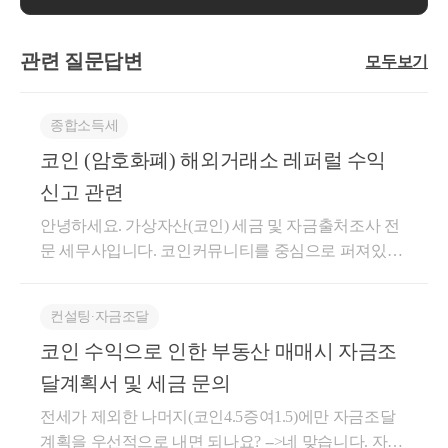
관련 질문답변
모두보기
종합소득세
코인 (암호화폐) 해외거래소 레퍼럴 수익
신고 관련
안녕하세요. 가상자산(코인) 세금 및 자금출처조사 전
문 세무사입니다. 코인커뮤니티를 중심으로 퍼져있는
잘못된 정보 중 하나가 레퍼럴 수익에 대한 세금 문제
였습니다. 추천인 제도를 통해 코인 유튜버에게 보상
컨설팅∙자금조달
으로 코인을 지급하는 것은 코인을 매개체로 한 것일
코인 수익으로 인한 부동산 매매시 자금조
뿐 코인을 양도하거나 대여함으로써 발생된 소득과는
전혀 다른 것임에도 불구하고 세금이 발생하지 않는
달계획서 및 세금 문의
소득으로 알려져 있었습니다. 소득세법에서 소득의 구
전세가 제외한 나머지(코인4.5증여1.5)에만 자금조달
분은 소득이 발생되는 과정 자체의 성격과 형식으로
계획을 우선적으로 내면 되나요? -->네 맞습니다. 자본