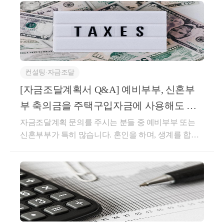
컨설팅∙자금조달
[자금조달계획서 Q&A] 예비부부, 신혼부
부 축의금을 주택구입자금에 사용해도 괜
찮을까?
자금조달계획 문의를 주시는 분들 중 예비부부 또는
신혼부부가 특히 많습니다. 혼인을 하며, 생계를 합치
기 위해 공동으로 주택을 구입하시려는 경우가 많아서
그렇다 생각됩니다.그리고 자금조달계획 상담까지 진
행하시는 꼼꼼한 분들은'축의금'에 대해 궁금증을 말씀
주시는 경우가 많습니다.별도로 소득신고가 되는 금액
도 아니고, 그렇다고 가족에게 증여를 받았다고 보기
도 힘든 축의금을 주택 취득자금으로 사용해도 괜찮을
까요?세법에서는 판례에 따라 축의금을 아래와 같이