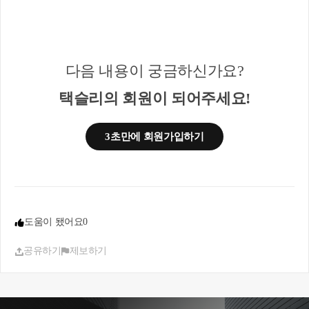
자금조달계획서는 부부 각각 개인 명의로 작성하기
때문에
지분율 만큼 조달 내역이 없으면 문제가 발생 할 수
있습니다~!
다음 내용이 궁금하신가요?
* 관련 예규 *
택슬리의 회원이 되어주세요!
서면-2015-상속증여-2398, 2015.12.18
공동소유자 1인 명의로 대출받아 해당 대출금으로
3초만에 회원가입하기
부동산취득자금에 충당하였으나, 사실상 채무자가
공동소유자로 확인되는 경우 각자가 부담하는 대출
금은 각자의 취득자금출처로 인정되는 것임
양도, 상속, 증여, 취득 관련 세금에 대해 블로그를 운
영 중에 있으니, 궁금하신 내용이 있으면 블로그
도움이 됐어요
0
https://blog.naver.com/hyekeong
에서 참고해주셔도 됩
니다. 보다 더 자세한 내용은 hyekeong@naver.com 또
공유하기
제보하기
는 010-4012-0152 최혜경 세무사로 연락 주시면 답변
드리겠습니다.
감사합니다.