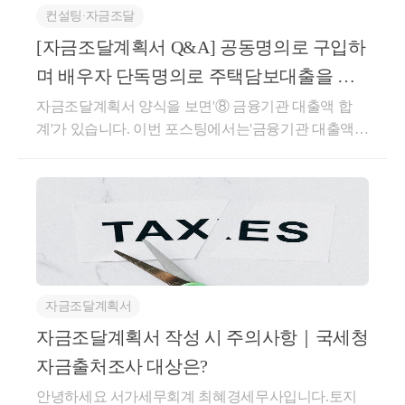
컨설팅∙자금조달
판단합니다.결혼축의금이란 우리 사회의 전통적인 미
풍양속으로 확립되어 온 사회적 관행으로서 혼사가 있
[자금조달계획서 Q&A] 공동명의로 구입하
을 때 일시에 많은 비용이 소요되는 혼주인 부모의 경
며 배우자 단독명의로 주택담보대출을 실
제적 부담을 덜어주려는 목적에서 대부분 그들과 친분
행하는 경우?
자금조달계획서 양식을 보면'⑧ 금융기관 대출액 합
관계에 있는 손님들이 혼주인 부모에게 성의의 표시로
계'가 있습니다. 이번 포스팅에서는'금융기관 대출액
조건없이 무상으로 건네는 금품을 가리킨다고 할 것인
합계'와 관련하여 알아보며 많이 여쭈어보시는 사안에
바,그 교부의 주체나 교부의 취지에 비추어 이 중 신랑,
대해 답변을 드리려 합니다.일반적으로 주택을 구입하
신부인 결혼 당사자와의 친분 관계에 기초하여 결혼
며, 주택담보대출을 받거나 세입자를 끼고 구매하는
당사자에게 직접 건네진 것이라고 볼 부분을 제외한
경우가 많습니다. 만약 자기자금이 부족하여 자금조달
나머지는 전액 혼주인 부모에게 귀속된다고 봄이 상당
계획서에 은행 대출을 기재한 후, 주택담보대출을 실
하다.[서울행정법원 1999. 10. 1. 선고 99구928 판결]즉,
행하려는 경우 ⑧의 금융기관 대출액 합계에 주택담보
기본적으로 축의금은 혼주인 부모에게 귀속되는 것으
대출 실행액을 기재해야 합니다.자금조달계획서 제출
로 보며, 신랑 및 신부에게 직접적으로 귀속됨이 인정
자금조달계획서
당시에실행되지 않은 대출을 어떻게 기재할까?자금조
되는 금액은 신랑 및 신부의 자금이라고 봄이 타당합
달계획서 제출시점에 보통 주택담보대출을 신청하지
자금조달계획서 작성 시 주의사항｜국세청
니다.친분 관계에 기초하여 직접 건네진 금액이 신랑
않은 경우가 많습니다. 잔금시기에 맞춰 주택담보대출
및 신부의 자금으로 인정될 수 있는 것이기에, 사실관
자금출처조사 대상은?
을 실행하고 잔금을 납부하는 것이 일반적이기 때문입
계에 따라 판단해야 하지만 축의금 명단 등을 통해 신
안녕하세요 서가세무회계 최혜경세무사입니다.토지
니다. 이런 경우 금융기관을 통해 실행 가능한 대출액
랑 및 신부의 지인으로부터 받게 된 금액을 증빙하면