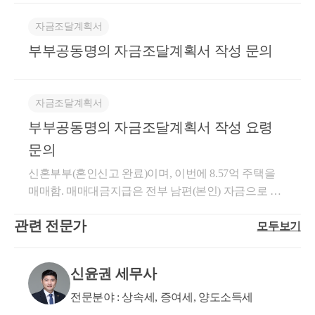
정도로 구성할 수 있습니다. 5대5를 맞추기 위해 남편
일반적일 것으로 판단됩니다.
으로 적는게 맞나요? 5대5로 구입하신다면, 주택담보
분의 부족액을 아내분에게 차입하는 것으로 구성해드
자금조달계획서
대출은 각각 절반씩 활용하시는 것이 맞습니다. 즉 아
렸습니다. 이는 사실혼관계에서는 배우자 증여공제가
부부공동명의 자금조달계획서 작성 문의
래와 같이 구성하는 것이 좋습니다. (1) 남편 : 증여 2억
적용되지 않기에, 우선적으로 차입관계를 형성하시고
+ 그 밖의 차입금 0.5억(아내분 차입) + 주택담보대출 4
혼인신고가 진행된 이후 채무면제에 따른 증여계약을
억 = 6.5억 (2) 아내 : 부동산 처분대금 등(전세금) 2.5억
진행하여 채권 채무관계를 해소하는 것이 증여세가 발
+ 주택담보대출 4억 = 6.5억 그 밖의 차입금은 혼인신
자금조달계획서
생되지 않는 방안이기 때문입니다. 다만 차용관계를
고 이전이기에 증여가 아닌 차입항목으로 구성하여, 5
부부공동명의 자금조달계획서 작성 요령
구성할 경우 차입금에 대한 사후관리 등이 필요한 것
대 5 비율을 맞춰야 하는 것이며, 해당 차입금에 대해
문의
입니다. 또한 질문주신 대출관련하여서는 각각 지분율
서 차용증 작성, 원리금 상환 등을 통해 차입임을 인정
대로 자금을 배분하여 작성하신 후, 추후 상환을 지분
받는 것이 중요합니다. 추후 혼인신고 이후에 채무면
신혼부부(혼인신고 완료)이며, 이번에 8.57억 주택을
율에 따라 진행하시면 됩니다. (예를들어 차주는 남편
제에 따른 증여세 신고를 통해 채무를 소멸시킬 수 있
매매함. 매매대금지급은 전부 남편(본인) 자금으로 매
분일 것이기에, 대출 원리금 상환액이 빠져나가는 전
습니다. 대출은 단독명의로 실행하더라도, 상환을 함
매대금을 치룰 계획이며, 남편5:아내5 비율로 공동명
날 기준으로 아내분 명의 통장에서 남편분 명의 통장
관련 전문가
모두보기
께 한다면 공동 자금으로 인정받을 수 있습니다. 다만
의 예정 현재 자금 출처는 아래와 같은데, 공동명의 5:5
으로 50% 자동이체 설정 등) 위 내역은 말씀주신 사항
이 부분에 대해서 부채 사후관리를 통해 실제로 공동
인 경우 자금조달계획서를 어떻게 작성해야 하며,-->
만 고려해서 전달드리는 것이고, 아래와 같은 사항은
상환이 이루어졌는 지 추후 소명이 나올 수 있기에 공
절반 4,28,500,000원은 남편이 마련하고 나머지는 남편
신윤권 세무사
확인을 해보셔야 합니다. (1) 사실혼 배우자 간 혼인 신
동 상환을 진행해나가는 것이 중요합니다. 2. 아직 혼
이 아내에게 증여를 해서 배우자공제 6억원을 이용해
고 이전 금융거래내역이 있는 지? (2) 부모님 등으로부
인신고 전인데 (대출 전 완료예정) 제가 대출한 금액중
서 작성하시면됩니다 증빙서류는 어떻게 소명해야 할
전문분야 : 상속세, 증여세, 양도소득세
터 다른 증여내역은 없는 지? (3) 예금액, 주식 등을 축
남편에게 필요한 금액을 차입금으로 넣어야 할까요?
지 문의드립니다.-->증여계약서및 계좌이체내역 증여