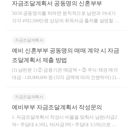
자금조달계획서 공동명의 신혼부부
50:50 공동명의를 하려면 원칙적으로 남편과 아내가
각각 4억2,500만원 상당의 취득자금 출처를 설명할 수
있어야 합니다. 다만 실무적으로는 지분비율 자체보다
부모님 증여, 본인 예금, 주택담보대출 등 각자의 지분
자금조달계획서
별 자금출처가 확인되는지가 더 중요합니다. 주택담보
예비 신혼부부 공동명의 매매 계약 시 자금
대출의 경우 대출 명의자와 실제 부담자가 다른 경우
에는 이를 반영하여 자금출처를 설명할 수도 있습니
조달계획서 제출 방법
다. 다만 본 건과 같이 남편 명의로 주택담보대출을 받
(1) 남편분 1) ② 금융기관 예금액 + ③ 주식·채권 매각
아 취득자금을 조달하는 경우라면, 특별한 사정이 없
대금 : 120,000,000 원 (각각 금액에 따라 안분하여) 2)
는 한 해당 대출금을 남편의 자금출처로 보아 남편 지
⑧ 금융기관 대출액 합계(주택담보대출) : 170,000,000
분에 대응시키는 것도 가능합니다. 본 사안의 경우 아
원 3) ⑪ 그 밖의 차입금 ( 그밖의 관계- 예비배우자) : 1
내는 약 4억원의 자기자금이 있고, 남편은 주택담보대
자금조달계획서
5,000,000 원 = 합계 305,000,000 원(50%) (1) 아내분 1)
출을 통해 나머지 자금을 조달하는 구조이며, 잔금일
예비부부 자금조달계획서 작성문의
② 금융기관 예금액 : 35,000,000 원(남편 대여액 제외)
전 혼인신고 예정인 예비신혼부부라는 점을 고려하면
2) ④ 증여·상속(직계존비속-부모님) : 100,000,000 원(세
50:50 공동명의도 무난해 보입니다. 오히려 70:30, 80:20
1. 자금조달계획서 작성시 비율을 맞춰서 남편(자금2
후금액기재) 3) ⑧ 금융기관 대출액 합계(주택담보대
등으로 지분을 조정하기보다는 각자의 자금출처 관련
억+ 주담대 4.5억), 저(자금3억+ 주담대 3.5억)으로 적
출) : 170,000,000 원 = 합계 305,000,000 원(50%) 대략 이
자료를 잘 보관하고 50:50 공동명의로 진행하는 것이
는게 맞나요? 아님 실제대출에 맞춰서 남편2억, 저11억