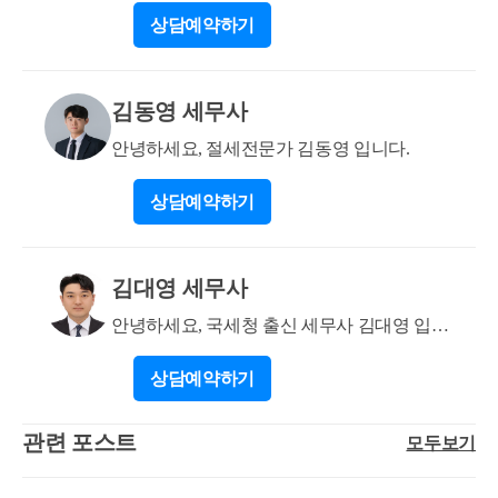
적함에 있어 별도로 소득신고가 되지않은 금액, 증여
상담
예약하기
그럼 증여로 되나요? 취득세도 괜찮을까요? 1번 질문
세 신고서로 증빙하시면됩니다 https://blog.naver.com/tot
등 신고가 되지 않은 금액이 있는 지? (4) 대출을 실행
에서 말씀드린대로 대출은 함께 상환하면 공동 자금으
wm/223716867345 1. 남편(본인) - 예금 : 1억원 - 주식 : 1.
할 경우 함께 5대5로 상환할 수 있는지? 추가적으로 궁
로 활용 가능합니다. 취득세 역시 각 명의자별 부담이
8억원 - 전세보증금 : 0.75억원 - 대출예정(부부합산한
금하신 사항이 있다면 프로필 내 연락처를 통해 연락
김동영 세무사
원칙이기에 1인이 부담하게 된다면, 증여로 추정될 수
도) : 6.3억 (주담대5.3억 + 보증보험대출 1억) 2. 아내 -
주시면, 유료상담 및 자금조달계획서 관련 작성대리,
있습니다. 이 부분 역시 별도의 차입관계를 구성하여
예금 : 0.5억
안녕하세요, 절세전문가 김동영 입니다.
부속서류 구비 등 업무 수행 가능합니다.^^ 감사합니
자금이 부족한 분에게 빌려주시면 됩니다. 감사합니
다. * 아래는 저희 블로그 관련 포스팅입니다. 참고 부
다. * 아래는 저희 블로그 관련 포스팅입니다. 참고 부
상담
예약하기
탁드립니다. 부동산 소명업무 관련 소개 : https://blog.na
탁드립니다. 부동산 소명업무 관련 소개 : https://blog.na
ver.com/tax_dawn/223700212472 부동산원 실거래조사
ver.com/tax_dawn/223700212472 자금조달계획서 작성
소명 : https://blog.naver.com/tax_dawn/223544195313 자금
예시 : https://blog.naver.com/tax_dawn/223660822753 자금
김대영 세무사
조달계획서 작성 예시 : https://blog.naver.com/tax_dawn/2
조달계획서 작성 : https://blog.naver.com/tax_dawn/223578
23660822753 자금조달계획서 작성 : https://blog.naver.co
안녕하세요, 국세청 출신 세무사 김대영 입니
010605 자금조달계획서 Q&A 목차 정리 : https://blog.na
m/tax_dawn/223578010605 차용증 관련 : https://blog.nave
다.
ver.com/tax_dawn/223808314518 부동산원 실거래조사
r.com/tax_dawn/223529865844
상담
예약하기
소명 : https://blog.naver.com/tax_dawn/223544195313 차용
증 관련 : https://blog.naver.com/tax_dawn/223529865844
관련 포스트
모두보기