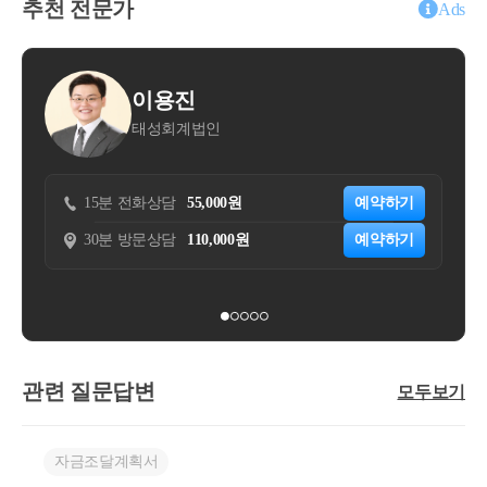
추천 전문가
Ads
이용진
김대
태성회계법인
세무법
15분 전화상담
55,000원
예약하기
30분 방문상담
110,000원
예약하기
관련 질문답변
모두보기
자금조달계획서