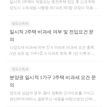
일시적 2주택이 적용되는 종전주택 양도 후 신규주택
양도시 소득세법 시행령 제154조 제5항 규정이 적용되
지 않습니다. 따라서, 종전주택 양도 후 2번 주택을 2개
월 후에 양도하여도 비조정지역으로서 2년 이상 보유
양도소득세
요건을 갖추었으므로 비과세 됩니다.
일시적 2주택 비과세 여부 및 전입요건 문
의
1) 양도세 비과세 여부 ① A 아파트 비과세 요건 충족
(2년 보유 및 거주) ② A 아파트 취득 후 1년 이후 B 아
파트 취득 ③ B 아파트 취득 후 3년 이내 A 아파트 매도
위 요건을 모두 충족하는 경우 일시적 2주택 비과세가
양도소득세
가능합니다. 적어주신 내용으로만 보면 비과세가 가능
분양권 일시적 1가구 2주택 비과세 요건 문
할 것으로 보입니다. 2) B아파트 전입신고는 A 아파트
양도세 비과세와 관계 없습니다. 현재 대전 유성구가
의
조정지역이나 토지거래허가구역이 아니기 때문에 전
양도세 상담의 경우, 좀더 정확한 근거자료를 가지고
입신고에 대한 별도의 규정이 없을 것으로 판단됩니
판단하여야하나, 질문주신 내용을 바탕으로만 간략하
다. 감사합니다. 더 궁금하신 사항 있으시면 아래로 연
게 말씀드리면 2020년 12월말이전 분양권 취득이기때