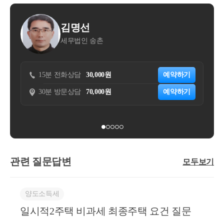
족하는 경우​
a. 사업시행인가일 이후 대체주택을 취득하고 1년 이
김명선
김동
상 거주
세무법인 송촌
조우세
b. 재개발·재건축주택이 완성된 후 3년 이내에 재개
발·재건축주택으로 세대전원이 이사(다만, 취학, 근
무상 형편, 질병요양, 그밖의 부득이한 사유로 세대
5분 전화상담
30,000원
예약하기
15분 전화상담
원 일부가 이사하지 못하는 경우 포함)하고 1년 이상
계속 거주
0분 방문상담
70,000원
예약하기
30분 방문상담
c. 재개발·재건축주택이 완성되기 전 또는 완성된 후
3년 이내에 대체주택 양도
도움이 되셨길 바랍니다. 감사합니다.
관련 질문답변
모두보기
* 보다 궁금한 사항이 있으실 경우, 부담없이 02 6403
9250 또는 cta_moonyh@naver.com으로 연락을 주셔도
됩니다.
양도소득세
일시적2주택 비과세 최종주택 요건 질문