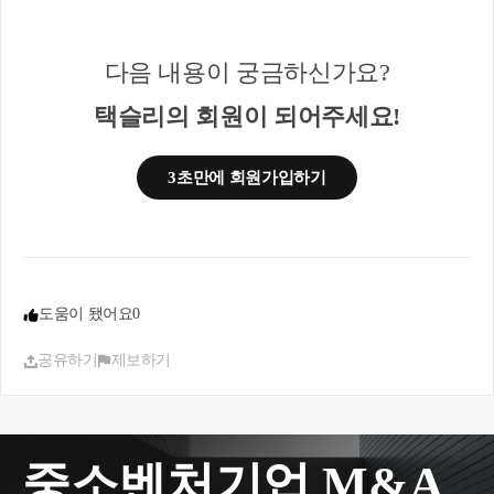
내인 28.05.14까지 A주택을 양도하셔야만 A주택의
일시적 2주택 양도소득세 비과세가 가능한 것입니
다.
다음 내용이 궁금하신가요?
B 취득당시, B가 입주권일 경우에 한해서만 입주권
택슬리의 회원이 되어주세요!
취득일로부터 3년 이내 A주택을 양도하거나, B주택
완공일로부터 3년 이내 양도하셔서 비과세를 받을
수 있습니다. 이에 대한 자세한 사항은 아래 요건을
3초만에 회원가입하기
참고하시면 됩니다.
1. 분양권 (입주권) 취득일로부터 3년 이내 종전주택
양도하는 경우
a. 종전주택을 취득한 날부터 1년 이상 지난 후 분양
권(조합원입주권) 취득
도움이 됐어요
0
b.분양권(조합원입주권)을 취득한 날부터 3년 이내
종전주택 양도
공유하기
제보하기
c. 종전주택은 1세대 1주택 비과세 요건(2년 보유 및
거주 등)을 충족할 것
​2. 분양권(입주권) 취득일로부터 3년이 지난 후 종전
주택을 양도하는 경우
중소벤처기업 M&A
a. 종전주택을 취득한 날부터 1년 이상 지난 후 분양