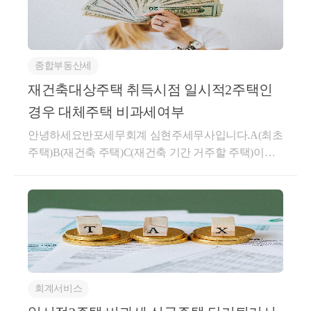
텔을 1개 소유한 1세대가 그 주택, 조합원입주권, 주택
분양권 또는 오피스텔(이하 이 조 및 제36조의3에서
“종전 주택등”이라 한다)을 소유한 상태에서 이사ㆍ학
종합부동산세
업ㆍ취업ㆍ직장이전 및 이와 유사한 사유로 다른 1주
택(이하 이 조 및 제36조의3에서 “신규 주택”이라 한
재건축대상주택 취득시점 일시적2주택인
다)을 추가로 취득한 후 3년(종전 주택등과 신규 주택
경우 대체주택 비과세여부
이 모두 「주택법」 제63조의2제1항제1호에 따른 조
안녕하세요반포세무회계 심현주세무사입니다.​A(최초
정대상지역에 있는 경우에는 1년으로 한다. 이하 이 조
주택)B(재건축 주택)C(재건축 기간 거주할 주택)이라
에서 “일시적 2주택 기간”이라 한다) 이내에 종전 주택
가정하고 말씀드리면 ​A-B 취득후 C취득전에 A양도시
등(신규 주택이 조합원입주권 또는 주택분양권에 의한
A와C 모두 비과세가 적용됩니다.​같은날 양도와 취득
주택이거나 종전 주택등이 조합원입주권 또는 주택분
이 있는경우 먼저 양도하고 취득한것으로 보기때문에
양권인 경우에는 신규 주택을 포함한다)을 처분하는
최소한 AC 가 같은날 양도되고 취득하여야 두가지 비
경우 해당 신규 주택을 말한다.② 제1항을 적용할 때
과세를 동시에 적용받으실수 있습니다.​양도, 서면-201
조합원입주권 또는 주택분양권을 1개 소유한 1세대가
9-법령해석재산-0466 [법령해석과-1622] , 2021.05.07[
그 조합원입주권 또는 주택분양권을 소유한 상태에서
제 목 ]재건축대상주택 취득시점 일시적 2주택인 경우
신규 주택을 취득한 경우에는 해당 조합원입주권 또는
회계서비스
이후 취득한 대체주택의 소득령§156의2⑤ 적용 여부[
주택분양권에 의한 주택을 취득한 날부터 일시적 2주
요 지 ]종전주택(A)을 소유한 1세대가 재건축 사업시행