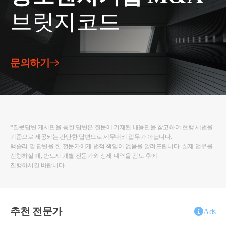
권(조합원입주권)취득
브릿지코드
b. 재개발·재건축 주택이 완성된 후 3년 이내 재개발·
재건축주택으로 세대전원이 이사하여 1년이상 계속
거주할 것
c. 재개발·재건축주택이 완성되기 전 또는 완성된 후
문의하기
3년 이내에 종전주택 양도
d. 종전주택은 1세대 1주택 비과세 요건(2년 이상 보
유 및 거주 등)을 충족할 것
참고로 질문자님과 관계 없지만, 대체주택 비과세 특
*질문답변 게시판을 통한 답변은 질문에 기재된 내용만을 참고하여 현행 세법을
례에 대한 내용은 아래와 같습니다. 질문자님 사례에
기준으로 제공되는 간단한 답변으로 세무대리 업무가 아닙니다.
빗대어 보면 기존 보유주택인 A가 재개발이 되어 대
택슬리 및 답변을 한 전문가에게 법적 책임이 없음을 알려드립니다. 실제 업무를
진행하실 때, 반드시 개별 전문가와 상세 내역을 검토 후에
체주택 B를 취득한 상태에서 대체주택인 B를 양도할
진행하시길 바랍니다.
때 비과세 된다는 내용입니다.
▶1세대 소유의 1주택이 조합원입주권으로 전환되
어 재개발·재건축 사업시행기간 중 주거용으로 취득
추천 전문가
Ads
한 주택(대체주택)을 양도하고 아래 요건을 모두 충