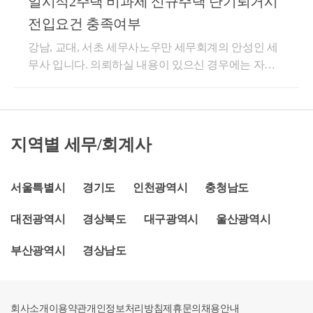
일시적2주택 비과세 신규주택 단기퇴거시
택 기간을 기산한다.③ 제1항을 적용할 때 종전 주택등
인가된 재건축대상 주택(B)을 취득한 후, 대체주택(C)
이 「도시 및 주거환경정비법」 제74조제1항에 따른
전입요건 충족여부
취득 전에 종전주택(A)를 양도하여 일시적 2주택에 해
관리처분계획의 인가 또는 「빈집 및 소규모주택 정비
강남, 교대, 서초 세무사노우만 세무회계의 안성인 세
당하는 경우 이후 취득한 대체주택(C)은 소득령§156의
에 관한 특례법」 제29조제1항에 따른 사업시행계획
무사 입니다. 의뢰하실 내용이 있으신 경우에는 자료
2⑤의 규정을 적용받을 수 있음[ 회 신 ]귀 서면질의의
인가를 받은 주택인 경우로서 관리처분계획인가 또는
를 구비하셔서 직접상담을 받으시는 것을 권해드립니
경우, 「소득세법 시행령」 제156조의2제5항(이하“특
사업시행계획인가 당시 해당 사업구역에 거주하는 세
다.​단기간내 퇴거하면 문제가 발생합니다.​2주택 모두
례규정”)은 재건축대상주택 사업시행인가일(사업시행
대가 신규 주택을 취득하여 그 신규 주택으로 이주한
조정대상지역에 있으면서 일시적2주택 비과세 요건을
인가일 이후 취득한 경우 그 취득일) 현재 2주택 이상
경우에는 그 이주한 날에 종전 주택등을 처분한 것으
충족하기 위해서는 1년 내 전입 및 1년내 양도 요건이
은 적용되지 않는 것이나,종전주택(A)을 소유한 1세대
로 본다.​​일반적인 경우의 일시적 2주택은, [종전물건을
지역별 세무/회계사
필요합니다. ​여기서 전입만 하면 되는 것이 아니라 30
가 재건축 사업시행 인가된 재건축대상주택(B)을 취득
보유] – [신규주택을 매수하고 3년(1년) 이내에] - [종전
일 이상 거주할 목적이 있어야 하는 것이며, 실제 거주
한 후, 대체주택(C) 취득 전에 종전주택(A)를 양도하고
물건을 양도하는 경우]를 말한다고 했습니다. 그런데
할 목적이 있었는지 여부는 다른 상황 등을 종합적으
서울특별시
경기도
인천광역시
충청남도
「소득세법 시행령」제155조제1항에 따른 일시적 2주
여기서 조금 변형을 가해보겠습니다.​① 지방세법 시행
로 고려하여 판단하게 됩니다. 즉, 30일만 채우면 된다
택에 해당하여 같은 영 제154조제1항에 따라 비과세를
령 제28조의5 제1항 괄호에 의하면 종전물건이 입주
대전광역시
경상북도
대구광역시
울산광역시
는 것이 아니라 실질을 따져서 판단하게 됩니다. ​이하
적용받는 경우재건축대상주택(B)의 재건축 사업시행
권/분양권인 경우에는 종전물건이 아닌 신규주택을 양
는 이에 대한 기획재정부 답변입니다.​​
기간 동안 거주하기 위하여 취득한 대체주택(C)은 특
도해도 일시적 2주택을 인정한다고 하였습니다. ② 제
부산광역시
경상남도
례규정에서 정하는 다른 요건을 충족할 경우 해당규정
2항에 의하면 종전물건이 입주권/분양권인 상태에서
을 적용받을 수 있는 것입니다[ 관련법령 ]소득세법 시
신규주택을 취득한 경우에는, 3년(1년) 기산일을 신규
행령 제156조의2 제5항
주택 취득일이 아닌, 종전 입주권/분양권에 의해 주택
회사소개
이용약관
개인정보처리방침
제휴문의
채용안내