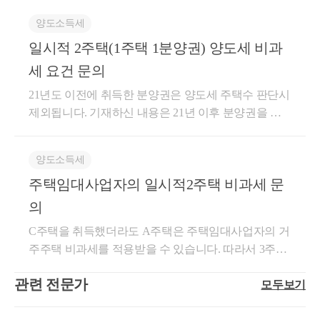
락주시길 바랍니다. 최혜경세무사 010-4012-0152
문에 질문자님께서 원하는 1세대 2주택을 적용하기 위
양도소득세
해서는 원칙적으로 주택이 완공되어 A주택이 종전주
일시적 2주택(1주택 1분양권) 양도세 비과
택이 되어야합니다. 권리상태인 2020년 7월이 취득일
이아니고 A주택 완공일을 취득시점으로 보아야합니
세 요건 문의
다. A주택 완공일로부터 1년이지나고 B주택 분양권을
21년도 이전에 취득한 분양권은 양도세 주택수 판단시
당첨되어야( 1년이 지난시점에) 1세대 2주택 요건이 충
제외됩니다. 기재하신 내용은 21년 이후 분양권을 취
족된다고 볼수 있습니다.
득했을 경우입니다. 따라서 B주택을 실제로 취득한 날
(잔금청산일 vs 등기일 중 빠른 날)이 B주택의 취득시
양도소득세
기가 되는 것입니다. 또한, 신규주택인 B 계약금 지불
주택임대사업자의 일시적2주택 비과세 문
시점에 비조정지역이기 때문에 신규주택 취득일로부
터 3년 이내 기존주택을 양도하시면 비과세 가능합니
의
다. 즉, B주택 취득일(21년 8월 가정)로부터 3년(24년 8
C주택을 취득했더라도 A주택은 주택임대사업자의 거
월 가정) 이내 A주택을 양도할 경우, 일시적 2주택 양
주주택 비과세를 적용받을 수 있습니다. 따라서 3주택
도소득세 비과세 가능합니다. 도움이 되셨길 바랍니
이 되더라도 B주택 취득일로부터 3년 이내에 2년이상
다. 감사합니다.
관련 전문가
모두보기
거주한 A주택을 양도한다면 일시적 2주택 양도세 비
과세(거주주택 비과세 특례)를 적용받을 수 있습니다.