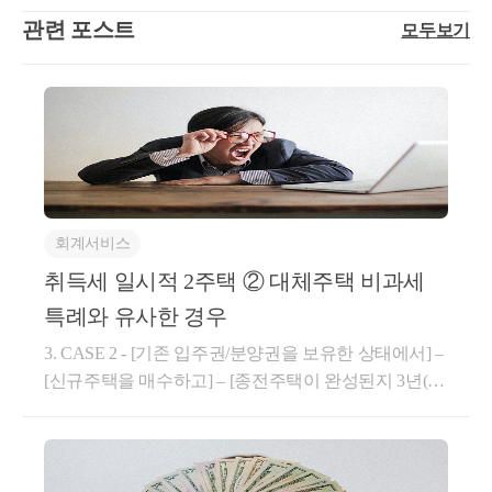
0년 이상 임대 3. 임대료 증액제한 준수 - 종전 계약 대
관련 포스트
모두보기
비 보증금이나 임대료 5% 범위내로 상한 4. 지방자치
단체 + 세무서에 모두 주택임대사업자로 등록 도움이
되셨길 바랍니다. 감사합니다. * 보다 궁금한 사항이
있으실 경우, 02 6403 9250 또는 cta_moonyh@naver.com
으로 연락을 주셔도 됩니다.
회계서비스
취득세 일시적 2주택 ② 대체주택 비과세
특례와 유사한 경우
3. CASE 2 - [기존 입주권/분양권을 보유한 상태에서] –
[신규주택을 매수하고] – [종전주택이 완성된지 3년(1
년) 이내에] - [신규주택을 양도하는 경우]​지방세법 시
행령 제28조의5(일시적 2주택)① 법 제13조의2제1항제
2호에 따른 “대통령령으로 정하는 일시적 2주택”이란
국내에 주택, 조합원입주권, 주택분양권 또는 오피스