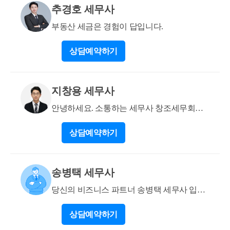
참고로 A주택은 2년 이상 거주요건을 충족하지 못했
추경호 세무사
더라도 아래의 상생임대요건을 충족하면 2년 이상 거
주한 것으로 보아 마찬가지로 B주택 취득일로부터 3
부동산 세금은 경험이 답입니다.
년 이내에 양도한다면 주택임대사업자의 거주주택 비
상담
예약하기
과세가 가능합니다. 이에 대해서 자세하게 작성한 글
이니 참고하시면 됩니다. https://blog.naver.com/cta_moon
yh/223031517105 ★상생임대★ 1) '직전계약'대비 임대
지창용 세무사
료를 5%이내 인상하면서 2년이상 임대 2) '직전계약'이
란 신규주택 취득 이후, 임차인과 본인이 직접 계약하
안녕하세요. 소통하는 세무사 창조세무회계
고 1년 6개월 이상 임대할 것 3) '21.12.20 ~ '24.12.31까
입니다.
지 갱신하는 임대부터 적용 참고로 C임대주택은 반드
상담
예약하기
시 아래 요건을 충족하셔야만 A주택의 거주주택 비과
세 특례를 적용받을 수 있습니다. 1. 임대개시일 당시
기준시가 6억원(수도권 외의 지역은 3억원)이하 2. 의
송병택 세무사
무임대기간 준수 - 2020. 07. 10 이전 등록 : 단기임대주
당신의 비즈니스 파트너 송병택 세무사 입니
택 or 장기임대주택 등록 + 5년 이상 임대 - 2020. 07. 11
다
~ 2020. 08.17 등록 : 장기임대주택으로 등록 + 8년 이상
상담
예약하기
임대 - 2020. 08. 18 ~ 등록 : 장기임대주택으로 등록 + 1