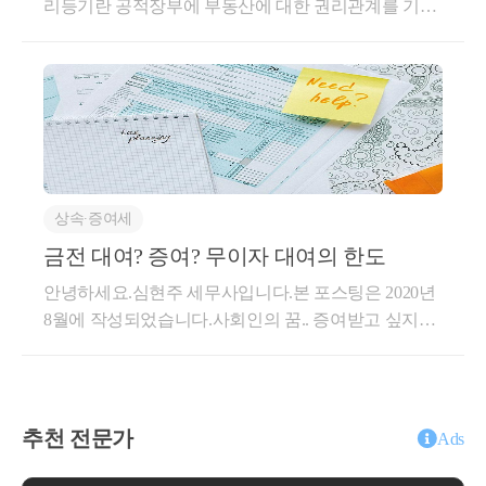
리등기란 공적장부에 부동산에 대한 권리관계를 기재
가정해보겠습니다.​눈물을 머금고 주택을 양도하는데..
하는 것을 말합니다.(법령용어사전)사실 등기이야기가
세율은 자그마치 40%(2년내 양도)너무 억울한 상황이
나오면 취득시기[잔금청산일과 등기일 중 빠른 날]을
죠 5개월 차이로 비과세가 40%세율로 탈바꿈하다니
항상 이야기 하고 싶지만오늘은 등기유무로 인해 달라
요.​억울하다고만 생각하고 넘어가면 세금을 낼 수 밖
지는 납세의무의 예를 이야기 해보려합니다.​등기 말소
에 없습니다.하지만5개월차이로 40%세율을 적용받는
서울에 자가주택에서 거주하는 A씨가 상속받은 재산
다면, 거꾸로 5개월만 양도시기를 늦추면 비과세라는
에 폐가에 가까운 농가주택이 있었는데 이를 A씨는 당
말이죠.​당장 돈이 필요한데 나중에 팔라는 말일까요?
연히 폐가라고 생각하고 그대로 방치하였습니다.​나중
전혀 아닙니다.​여기서 양도시기는 언제일까요?거래에
상속∙증여세
에 A씨가 서울의 주택을 파려고 알아본결과 1세대1주
의해 양도하는 것이라면 잔금청산일을 양도시기(취득
택은 비과세임을 알게되어납부할 세금이 없다고 생각
금전 대여? 증여? 무이자 대여의 한도
시기)로 보는 것이 원칙입니다.​즉 계약금 및 중도금은
하였으나,확인차 세무상담을 받은 결과 현 상태에서
빠른 시일 내에 받되, 잔금은 5개월 뒤의 시점으로 하
안녕하세요.심현주 세무사입니다.본 포스팅은 2020년
양도하게 된다면 1세대 1주택이 아닌1세대 2주택자로
면 보유기간을 요건을 갖추어 비과세를 받을 수 있습
8월에 작성되었습니다.사회인의 꿈.. 증여받고 싶지만
상당한 세금을 납부해야 함을 알게 되었습니다.​A씨는
니다.​물론 등기일이 빠르다면 등기일을 양도시기로 보
받기힘든 증여.. 그러나 좋고 나쁜 걸 떠나서 세금은 피
어떻게 해야할까요?​ A씨의 농가가 폐가나 다름없고
기때문에 등기는 잔금청산일 이후로 해야겠죠.그로인
할수가 없는데요. 이 글에서는 그 중에서도 현금 증여
앞으로도 살 생각이 없다면 농가를 멸실시키고 등기를
해 세금을 40%나 피할 수 있다면, 이정도는 얼마든지
에 대해 말씀드리겠습니다.​​먼저 현금 증여는 기본적으
말소를 통해 1주택자가 되어1세대 1주택 비과세를 적
신경쓸 수 있을거라 생각합니다.​세무상담은 언제?위
로 반환규정이 적용되지 않습니다.증여세법에는 증여
추천 전문가
Ads
용받는 것이 좋습니다.​물론 실질과세 원칙에 따라 주
와 같은 사례는 쉬우면서도 마음이 급해지면 놓치고
세법신고 기한(증여받은날의 말일로부터 3개월) 이내
택의 기능을 상실한 폐가임을 입증할 수 있다면 1세대
지나갈 수도 있다 생각합니다.특히나 평소 주택양도에
에 증여받은대상을 반환하는 경우 증여가 없다 보는데