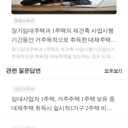
텔을 1개 소유한 1세대가 그 주택, 조합원입주권, 주택
신축주택이 완공되기 전 또는 완공된 후3년 이내 대체
분양권 또는 오피스텔(이하 이 조 및 제36조의3에서
주택을 양도할 것신축주택 완공 후 3년 이내 세대전원
“종전 주택등”이라 한다)을 소유한 상태에서 이사ㆍ학
이 이사하여 1년 이상 계속하여 거주할 것요건을 구체
종합소득세
업ㆍ취업ㆍ직장이전 및 이와 유사한 사유로 다른 1주
적으로 검토해보도록 하겠습니다.대상자 : 조합원대상
택(이하 이 조 및 제36조의3에서 “신규 주택”이라 한
장기임대주택과 1주택의 재건축 사업시행
자는 도시정비법 등에 의한 조합원이어야 합니다.재개
다)을 추가로 취득한 후 3년(종전 주택등과 신규 주택
발, 재건축이 포함되며 이뿐 아니라빈집 및 소규모주
기간동안 거주목적으로 취득한 대체주택을
이 모두 「주택법」 제63조의2제1항제1호에 따른 조
택 정비법에 따른자율주택정비사업, 가로주택정비사
양도하는 경우 비과세 여부
장기임대주택과 1주택의 재건축 사업시행기간동안거
정대상지역에 있는 경우에는 1년으로 한다. 이하 이 조
업, 소규모재건축사업 의조합원인 경우도 포함됩니다.
주목적으로 취득한 대체주택을 양도하는 경우 비과세
에서 “일시적 2주택 기간”이라 한다) 이내에 종전 주택
대체주택 취득일 현재 1주택 소유할 것대체주택을 취
여부(비과세 가능하다)사전-2022-법규재산-0399 [법규
등(신규 주택이 조합원입주권 또는 주택분양권에 의한
득할 당시 1세대 1주택이어야 합니다.여기서 1주택은
관련 질문답변
모두보기
과-1164]생산일자 : 2022.04.12.요 지장기임대주택과 그
주택이거나 종전 주택등이 조합원입주권 또는 주택분
조합원입주권을 의미합니다.이전에는 사업시행인가
밖의 1주택을 소유한 1세대가 장기임대주택과 그 밖의
양권인 경우에는 신규 주택을 포함한다)을 처분하는
일 현재 1주택에 한하여 라는 규정이 있었으나,새로운
1주택에 대한 재건축 사업시행기간 중 거주하기 위하
경우 해당 신규 주택을 말한다.② 제1항을 적용할 때
유권해석이 나오면서 (23년, 기획재정부재산-1270)대
양도소득세
여 취득한 대체주택을 양도하는 경우 소득령§155제20
조합원입주권 또는 주택분양권을 1개 소유한 1세대가
체주택 취득할 당시 1세대 1주택인 경우로 변경되었습
임대사업자 1주택, 거주주택 1주택 보유 중
항 및 소득령§156조의2제5항의 요건을 모두 충족하는
그 조합원입주권 또는 주택분양권을 소유한 상태에서
니다.사업시행인가일 기준 2주택 이상자라 하더라도
경우에 한하여 1세대 1주택 특례를 적용받을 수 있는
대체주택 취득시 일시적1가구 2주택 비과
신규 주택을 취득한 경우에는 해당 조합원입주권 또는
다른 주택을 처분하고,입주권 1주택만 남은 상태에서
것임답변내용위 사전답변 신청의 사실관계와 같이,장
주택분양권에 의한 주택을 취득한 날부터 일시적 2주
대체주택을 취득한다면 비과세가 가능하게 됩니다.대
세 적용 여부
기임대주택과 그 밖의 1주택을 소유한 1세대가 장기임
택 기간을 기산한다.③ 제1항을 적용할 때 종전 주택등
체주택 취득은 꼭 유상 매매만 해당되는 것은 아닙니
대주택과 그 밖의 1주택에 대한 재건축 사업시행기간