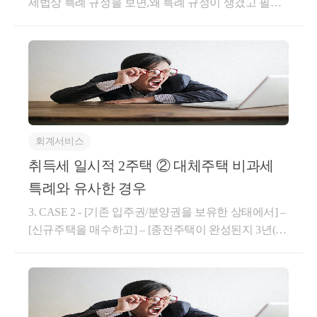
증입니다.위 요지상 내용을 모두 포함한 금전대차계약
세법상 특례 규정을 보면,왜 특례 규정이 생겼고 필요
서를 쓰고 공증을 받으면 되는데요.이때도 법에 따른
한지그 취지와 의도를 명확히 알 수 있습니다.1주택을
수수료가 부과되나, 증여세액에 비하면 훨씬 낮은 편
가진 자가 재개발 재건축 사업으로 인해조합원입주권
입니다.기회가 있으시다면 잊지 말고 활용해보세요.​이
으로 바뀌면서,이주를 하고 거주할 수 있는 집을 구해
번 글은 여기까지 입니다.
야 하는 시점이 옵니다.세법에서도 이 부분을 인정하
여조합원입주권으로 바뀐 후에,새로 취득하여 거주하
는 주택에 대해'대체주택' 이라 하여요건을 갖춘 대체
주택인 경우1년만 거주하고 매도하더라도비과세 혜택
회계서비스
을 주게 됩니다.오늘은 재개발, 재건축 사업 시행 기간
중1주택을 추가 취득하여 양도하는 경우가능한 비과
취득세 일시적 2주택 ② 대체주택 비과세
세 규정을 살펴보도록 하겠습니다.사업시행기간 중 취
특례와 유사한 경우
득한 대체주택에 대한 비과세소득세법시행령 제156조
3. CASE 2 - [기존 입주권/분양권을 보유한 상태에서] –
의 2 5항조합원입주권 + 대체주택을 취득한 경우'대체
[신규주택을 매수하고] – [종전주택이 완성된지 3년(1
주택' 양도시 (조합원입주권 양도 X)대체주택을 1주택
년) 이내에] - [신규주택을 양도하는 경우]​지방세법 시
비과세로 보게 됩니다.아래 요건을 충족해야 하는데
행령 제28조의5(일시적 2주택)① 법 제13조의2제1항제
요.조합원입주권일 것대체주택 취득일현재 1주택을
2호에 따른 “대통령령으로 정하는 일시적 2주택”이란
소유하고 있을 것사업시행계획인가일 이후주택 완공
국내에 주택, 조합원입주권, 주택분양권 또는 오피스
일 이전까지 대체주택을 취득하여1년 이상 거주할 것