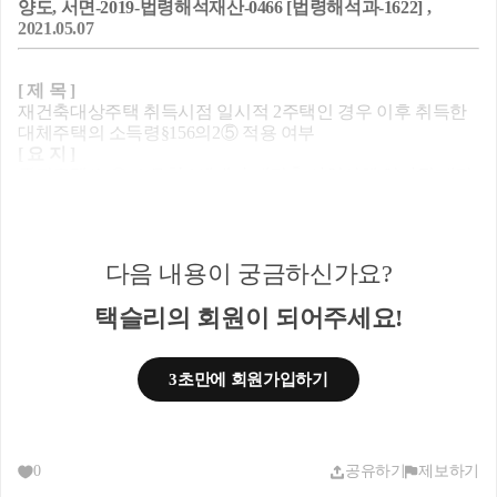
양도, 서면-2019-법령해석재산-0466 [법령해석과-1622] ,
2021.05.07
[ 제 목 ]
재건축대상주택 취득시점 일시적 2주택인 경우 이후 취득한
대체주택의 소득령§156의2⑤ 적용 여부
[ 요 지 ]
종전주택(A)을 소유한 1세대가 재건축 사업시행 인가된 재건
축대상 주택(B)을 취득한 후, 대체주택(C) 취득 전에 종전주택
(A)를 양도하여 일시적 2주택에 해당하는 경우 이후 취득한
대체주택(C)은 소득령§156의2⑤의 규정을 적용받을 수 있음
[ 회 신 ]
다음 내용이 궁금하신가요?
귀 서면질의의 경우,
「소득세법 시행령」 제156조의2
제5항
(이하“특례규정”)은 재건축대상주택 사업시행인가일(사업시
택슬리의 회원이 되어주세요!
행인가일 이후 취득한 경우 그 취득일) 현재 2주택 이상은 적
용되지 않는 것이나,
종전주택(A)을 소유한 1세대가 재건축 사업시행 인가된 재건
3초만에 회원가입하기
축대상주택(B)을 취득한 후, 대체주택(C) 취득 전에 종전주택
(A)를 양도하고
「소득세법 시행령」제155조
제1항에 따른 일
시적 2주택에 해당하여 같은 영 제154조제1항에 따라 비과세
를 적용받는 경우
재건축대상주택(B)의 재건축 사업시행기간 동안 거주하기 위
0
공유하기
제보하기
하여 취득한 대체주택(C)은 특례규정에서 정하는 다른 요건