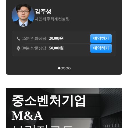
1주택 비과세를 적용 받을수도 있으나 저번글에 말씀
별 관심이 없으셨다면 더더욱 그렇고요.그런데 잔금청
요,현금의 경우에는 위와 같은 규정이 적용되지 않습
드렸듯 이미 A씨의 주택이전등기가 모두 끝나고 사실
산일을 미루지 않고 이미 등기도 마친 상태에서 세무
김주성
김명선
니다.일단 증여를 해버리면 되돌릴 수 없이 증여세를
주택으로 등기되어있는 농가주택이폐가이었음을 입
상담을 찾아오시면 어떻게 될까요?​위로의 말씀을 전
자연세무회계컨설팅
세무법인 송촌
내야하는 것이죠.1)​하지만 요즘 전세도 그렇고 매매도
증하는것은 훨씬 복잡한 절차에 의할 수밖에 없습니
하거나, 세법에 따른 세금 납부를 도와드리는 것 외엔
그렇고 살 곳 마련하기가 쉽지가 않아부모님이나 형제
다.​따라서 주택으로 보지 않는 폐가를 등기부등본상
할 수 있는게 없어집니다.​세금에 대한 중요한 사항이
들이 금전적인 도움을 줄 수도 있죠.이 경우도 물론 일
소유하고 계시다면방치하지 마시고 멸실후 공부를 정
전화상담
20,000원
예약하기
15분 전화상담
30,0
있는 경우에꼭 주변의 세무 전문가를 통한 상담을 한
정 금액이 넘어가면 증여세를 내야하고요.그런데 전세
리하시는게 좋습니다.​감사합니다.
후에 일을 진행하셔야 하는 가장 큰 이유입니다.​​양도
방문상담
50,000원
예약하기
30분 방문상담
70,0
보증금같은 경우 나중에 돌려받을때 그대로 다시 돌려
도, 취득도, 세무상담도 시기가 가장 중요합니다. 인생
드릴 예정이라면증여세 부과가 너무 가혹하게 느껴집
에 찰나같이 찾아오는 많은 기회의 시기를 놓치지 않
니다.준게 아니라 빌려준거라면?타인게에 금전을 대
으시길 바라며이번 글은 여기서 줄이겠습니다.감사합
여했을 경우, 최소한 이 정도는 받아야 한다고 국가에
니다.
서 정해놓은 이율은 4.6%입니다.​그런데 빌려줘 놓고
이자를 안받는다면 이자만큼은 증여한것으로 봐야겠
죠?다만 증여로 보는 경우는 4.6%로 계산한 이자금액
중소벤처기업
과 실제로 받은 이자금액의 차이가1천만원 이상이여
야 합니다.​역산해보면 10,000,000/4.6% = 217,391,304
M&A
즉, 2억1,700만원까지는 무상대여를 받아도 증여세를
내지 않게 되는것입니다.​​어차피 돌려받을 2억을 준 건
마찬가진데,줄 때와 빌려줄 때 감당해야 하는 세금은