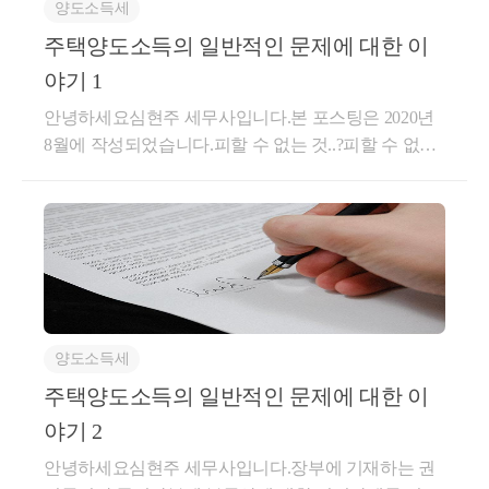
양도소득세
주택양도소득의 일반적인 문제에 대한 이
야기 1
안녕하세요심현주 세무사입니다.​본 포스팅은 2020년
8월에 작성되었습니다.​피할 수 없는 것..?피할 수 없는
것은 여러가지가 있죠. 시간의 흐름, 중력, 죽음, 그리
고 세금.외국으로 나가도 세금에서는 도망칠 수 없죠.
그러나 적법한 방법에 따라 세금을 줄이는 행위는 문
제가 없습니다.​정해진 운명이 다가온다 하지만 잘 대
처하는 것도 중요한 이유죠.그리고 잘 대처한다면 운
명이 바뀌기도 합니다.​과세에서 비과세로!​비과세 요건
과 양도시기(취득시기), 법 문구에 따라 보기예전에 글
양도소득세
에 취득시기가 정말 중요하다 말씀 드린적이 있습니
다.주택 양도에서는 특히나 중요하고요.​예를들어 1세
주택양도소득의 일반적인 문제에 대한 이
대1주택을 2년이상 보유하면(조정지역은 거주요건 추
야기 2
가) 비과세란건 대부분 알고 계실 텐데요정말 여의치
안녕하세요심현주 세무사입니다.​장부에 기재하는 권
않은 상황에 의해 1년 7개월만에 팔아야 하게 되었다