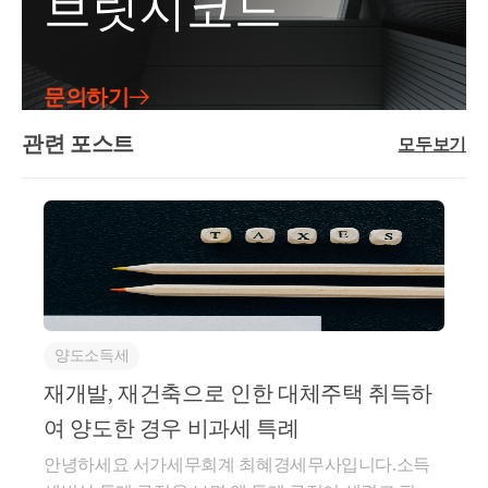
브릿지코드
천차만별입니다.만약에 10년내 이미 증여 공제 이상
증여한 금액이 있다면 증여세 부담은 더욱 늘어나겠
죠??돌려받을 금액이라면 무상 대여를 하는게 증여보
문의하기
다 훨씬 유리하다는 걸 알 수 있습니다.​하지만 우리는
특수관계!부모와 자식 또는 배우자의 관계는 매우 특
관련 포스트
모두보기
수한 관계죠.따라서 원칙적으로 위와 같은 관계에서
소비대차 행위는 인정하지 않으려 합니다.이는 상증법
기본통칙 45-34…1 【 자금출처로 인정되는 경우 】를
보면 알 수 있는데요4. 재산취득일 이전에 차용한 부채
로서 영 제10조 규정의 방법에 따라 입증된 금액. 다만,
원칙적으로 배우자 및 직계존비속간의 소비대차는 인
정하지 아니한다.​그래서 차용증 한 장으로는 금전대여
인정받기 어려울 수 있습니다.아래 그림을 봐 주세요.
양도소득세
배우자 또는 직계존비속간 금전대차거래(현금대여)는
재개발, 재건축으로 인한 대체주택 취득하
증빙에 의하여 객관적으로 확인되는 경우에만 인정할
여 양도한 경우 비과세 특례
수 있음!, ​바꿔 말하면 요지에 있는 내용을 모두 포함하
여 객관적인 증빙을 만들면 됩니다.​이에 대한 답은 공
안녕하세요 서가세무회계 최혜경세무사입니다.소득