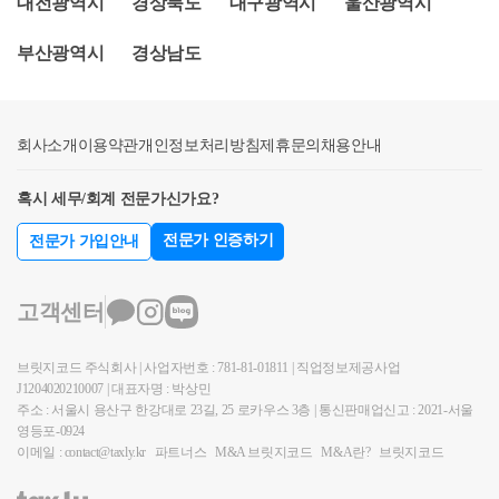
대전광역시
경상북도
대구광역시
울산광역시
의 재건축으로 취득한 대체주택(C)을 양도하는 경우로
취득한 것(그 조합원으로부터 취득한 것을 포함한다)
건(2년 보유 및 거주 등)을 충족할 것 ​2. 분양권(입주권)
서, B주택의 임대개시 당시 기준시가 6억원 이하 요건
으로 한정하며, 이에 딸린 토지를 포함한다. 이하 이 조
취득일로부터 3년이 지난 후 종전주택을 양도하는 경
부산광역시
경상남도
을 충족하였으나 재건축되어 분양받은 아파트로 임대
에서 조합원입주권 이라 한다]는 해당 주거용 건축물
우 a. 종전주택을 취득한 날부터 1년 이상 지난 후 분양
주택을 변경등록하고 재건축 후 주택가격의 기준시가
이 멸실된 경우라도 해당 조합원입주권 소유자의 주택
권(조합원입주권)취득 b. 재개발·재건축 주택이 완성
가 6억원을 초과한 경우 - 소득령§155제20항의 장기임
수에 가산한다.​​어디서 많이 본 구조 아닌가요? 양도소
된 후 3년 이내 재개발·재건축주택으로 세대전원이 이
대주택 요건을 충족*한 것으로 보아 대체주택(C) 양도
회사소개
이용약관
개인정보처리방침
제휴문의
채용안내
득세 규정 중에, 소득세법 제156조의2 제5항에 있는
사하여 1년이상 계속 거주할 것 c. 재개발·재건축주택
에 대해 소득령§156의2⑤을 적용하여 비과세 가능한
[정비사업으로 인한 대체주택 비과세 특례]와 아주 닮
이 완성되기 전 또는 완성된 후 3년 이내에 종전주택
지 여부 * 기준시가 외 다른 장기임대주택 요건은 충족
혹시 세무/회계 전문가신가요?
았습니다. 그래서 취득세의 일시적 2주택은 정비사업
양도 d. 종전주택은 1세대 1주택 비과세 요건(2년 이상
함을 전제함★주요 경력- 95,000건 이상의 세금 상담
으로 인한 대체주택을 파는 경우에도 써먹을 수 있습
보유 및 거주 등)을 충족할 것 참고로 질문자님과 관계
전문가 인증하기
전문가 가입안내
및 용역- 600건 이상의 경정청구를 통한 약 25억 이상
니다.​[1주택을 소유한 1세대가 종전주택에 대해 사업
없지만, 대체주택 비과세 특례에 대한 내용은 아래와
세금 환급- 세무사 플랫폼 '택슬리' 상담 및 후기 1위 (약
시행계획인가 및 관리처분계획인가를 맞이하고] – [사
같습니다. 질문자님 사례에 빗대어 보면 기존 보유주
고객센터
3,700건 이상 상담)- 전문가 플랫폼 '아하커넥츠' 상담
업시행인가 이후에 대체주택을 취득하여 1년 이상 통
택인 A가 재개발이 되어 대체주택 B를 취득한 상태에
및 후기 1위 (약 500건 이상 상담)- 지식공유플랫폼 '아
산 거주] – [종전주택이 완성 전 또는 완성 후 2년 이내
서 대체주택인 B를 양도할 때 비과세 된다는 내용입니
하 QnA' 세무/회계 1위 (약 90,000건 이상 답변 및 337만
브릿지코드 주식회사 | 사업자번호 : 781-81-01811 | 직업정보제공사업
에 대체주택을 양도] – [새 주택 완성 후 2년 이내에 새
다. ▶1세대 소유의 1주택이 조합원입주권으로 전환되
J1204020210007 | 대표자명 : 박상민
건 이상 공유)- KB금융 콘텐츠 필진- 한국경제필진- 서
주택으로 전입하여 1년 이상 계속하여 거주]​소득세법
어 재개발·재건축 사업시행기간 중 주거용으로 취득한
주소 : 서울시 용산구 한강대로 23길, 25 로카우스 3층 | 통신판매업신고 : 2021-서울
울시 마을세무사- ㈜코스맥스 세무팀- ㈜현대중공업
시행령 제156조의2(주택과 조합원입주권을 소유한 경
영등포-0924
주택(대체주택)을 양도하고 아래 요건을 모두 충족하
세무기획팀- ㈜iMBC 재무회계팀- 세무법인 넥스트
이메일 : contact@taxly.kr
우 1세대1주택의 특례)⑤ 국내에 1주택을 소유한 1세
파트너스
M&A 브릿지코드
M&A란?
브릿지코드
는 경우​ a. 사업시행인가일 이후 대체주택을 취득하고
대가 그 주택에 대한 재개발사업, 재건축사업 또는 소
1년 이상 거주 b. 재개발·재건축주택이 완성된 후 3년