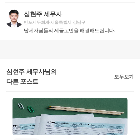
을 충족할 경우 해당규정을 적용받을 수 있는 것입니다
[ 관련법령 ]
심현주 세무사
소득세법 시행령 제156조의2
제5항
반포세무회계
서울특별시 강남구
납세자님들의 세금고민을 해결해드립니다.
심현주 세무사님의
모두보기
다른 포스트