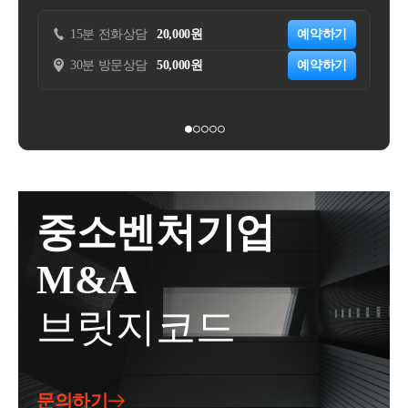
의 2가지 유형으로 구분됨○신청인은 구매회원이 월 0,
(직전임대차계약 해당되는 경우)주택을 취득하면서 해
을 적용받기 위한 의무임대기간 기산일은 아래와 같습
000원(이하 ‘구독료’)을 지불하면 당월 주문 중 건당 최
당 주택의 전 소유자와체결한 임대차 계약이 직전 임
20,000원
예약하기
15분 전화상담
50,000원
니다.&lt;민감임대주택법 기산일 : ❶, ❷중 늦은 날&gt;
소주문금액(00,000원)이상 주문에 대해 배달료(배달형
대차계약에 해당하는지 여부서면-2022-법규재산-4083
50,000원
예약하기
30분 방문상담
200,000원
❶ 지자체 임대사업자등록일❷ 실제 임대개시일&lt;국
태 불문)를 전액 할인받을 수 있는 멤버십제도를 운영
[법규과-3154]등록일자 : 2022.11.18.생산일자 : 2022.11.
세 세제혜택 기산일 : ❶,❷,❸ 중 늦은 날&gt;❶ 지자체
함-신청인은 멤버십 이용자에게 이용기간 동안 앱 내
02.요지주택을 취득하면서 해당 주택의 전 소유자와
임대사업자등록일❷ 세무서 사업자등록일❸ 실제 임
안내된 혜택을 제공하는 것을 신청법인이 멤버십 이용
체결한 임대차 계약을 직전 임대차계약으로 볼 수 있
대개시일국세(양도세 등)의 세제혜택을 받기 위한 국
자에게 부가가치세 과세대상 용역을 제공하는 것으로
는 것임회신귀 서면질의 신청의 사실관계와 같이, 1세
세 세제혜택의 개시일이 절대적으로 중요할 것이므로
보아,-구독료 수취 시점에부가가치세법 제36조에 따른
대가 주택을 취득한 후 해당 주택의 전 소유자와 임대
반드시 ❶,❷, ❸ 중 늦은 날로부터 8년 이상인지, 10년
영수증을 발급하고 그 구독료에 대한 부가가치세를 신
차계약을 체결하여 실제 1년 6개월 이상 임대한 경우,
이상인지 등을 확인해보아야 합니다.실제 사례로, 임
고･납부하고 있음○멤버십에 가입한 구매회원들에 대
해당 임대차계약은 「소득세법 시행령」 제155조의3
중소벤처기업
대사업자 등록 이후 실제 임대개시가 늦었음에도 불구
한 배달료 할인액은 신청법인이 전액 부담, 즉 구매회
에 따른 직전 임대차계약으로 볼 수 있는 것입니다.사
하고 지자체 주택임대사업자 8년 자동말소가 되자마
원은 배달료를 제외한 음식 대금만을 지급하고-신청인
실관계○ 2020.xx.xx. A주택 취득 계약 *매도인이 임차
M&A
자 임대주택을 팔고, 당연하게도 양도세 신고시 장기
은 VD배달료 상당액을 신청법인이 판매회원으로부터
인으로 A주택에 거주하는 조건으로 매매계약○2021.x
보유특별공제 50%를 적용해서 신고를 했다가 양도소
수취하는 ○○서비스 수수료에서 차감하는 방식으로 정
x.xx. A주택 취득하면서 임차인과 임대차계약 체결, 임
브릿지코드
득세가 추징당한 사례도 종종 있습니다. 이럴 경우 미
산2. 질의내용○신청인이 ○○수수료에서 차감·정산하
대개시- 1년 6개월 이상 임대한 후인 2022.xx.xx. A주택
납세금 뿐만 아니라, 가산세까지 부담합니다.이처럼
는 방식으로 멤버십 가입 회원에게 제공한 ‘VD배달료
임차인(매도인) 사망○ 2022.xx.xx. 임차인의 상속인에
세제혜택을 받지도 못하고, 가산세까지 부과가 될 수
할인액’이 부가세법상 매출에누리로 보아, 해당 수수
게 임대보증금 반환○ 22.xx월 이후 임대차계약 체결 예
있기때문에 이를 잘 알아두셨다가 적용하시면 될 것입
료의 공급가액에서 차감할 수 있는지 여부3. 관련법령
정2. 질의내용○ 주택을 취득하면서 주택의 전 소유자
문의하기