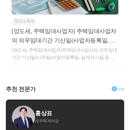
간의 주문･판매 거래를 중개･지원하고 판매회원으로
1.17.주택 매매계약 체결한 후 임대차계약을 체결한 경
유하고 있는 1세대가 같은 영 제155조 제
부터 수수료를 지급받는 거래로서, 판매회원과의 이용
우로서 주택 취득일 이후 임대기간이 개시되는 경우
19항 각 호의 요건을 충족한 상태에서 해
약관에 따라 판매회원에 청구할 수수료에서 구매회원
임대인이 주택 취득 전에 임차인과 작성한 임대차계약
당 거주주택을 양도하기 전에 다른 주택
양도소득세
중 구독회원 주문 건에 대한 배달비 상당액을 공제하
이 「소득세법 시행령」 제155조의3의 “직전임대차계
을 취득한 경우로서 같은 조 제1항에 따
여 정산하는 경우, 해당 공제액은 용역 공급 조건에 따
[양도세, 주택임대사업자] 주택임대사업자
약”에 해당하는지 여부(제1안) 직전임대차계약에 해당
른 일시적 2주택 요건을 충족하는 경우에
라 통상의 대가에서 직접 깎아주는 금액으로서 부가가
(제2안) 직전임대차계약에 해당하지 않음[회신내용]제
의 의무임대기간 기산일(사업자등록일, 실
치세법 제29조 제5항 제1호의 ‘매출에누리’에 해당하
는 1세대1주택 특례를 적용받을 수 있는 
2안이 타당합니다.1. 사실관계○ ’21.06.26. 서울 마포구
제개시일 중 늦은 날)
[양도세, 주택임대사업자]주택임대사업자의 의무임대
여 질의법인의 부가가치세 과세표준에 포함하지 아니
A주택 취득 계약 체결(잔금일 : ’22.2.28.)○ ’21.09.11. 1
것입니다.
기간 기산일(시작일)사업자등록일, 실제개시일 중 늦
함상세내용1. 사실관계○신청인은 ○○웹사이트 또는 모
차 임대차계약 체결 - 임대기간 : ’22.2.28. ~ ’24.2.27., 임
이 경우 다가구주택을 1인으로부터 취득
은 날안녕하세요. &lt;세무회계 문&gt; 문용현 세무사
바일 애플리케이션을 통해 모바일 앱 이용자(이하 ‘구
대보증금 : 1,050백만원 * 특약사항으로 매도인이 보증
(자기가 건설하여 취득한 경우를 포함)하
입니다.주택임대사업자는 장기보유특별공제혜택, 양
매회원’)와 음식점(이하 ‘판매회원’)간 음식 주문･판매
금 10.5억원에 2년간 전세 거주○ ’23.11.04. 2차 임대차
는 경우에는 이를 단독주택으로 보는 것
도소득세 중과배제, 양도소득세 감면등의 세제혜택을
중개 서비스(이하 ‘○○서비스’)를 제공함-신청인은 ○○
계약 체결 - 임대기간 : ’24.2.28. ~ ’26.2.27., 임대보증금 :
적용받을 수 있습니다. 해당 세혜택을 받기 위해서는
입니다.
서비스에 대한 대가로 판매회원으로부터 음식가격 대
추천 전문가
900백만원○ ’26.2.27. A주택 양도 예정2. 질의내용○매
Ads
의무임대기간을 충족해야 합니다.의무임대기간 판단
비 일정 요율의 서비스 이용료(이하 ‘○○서비스 수수
매계약 체결 이후 잔금 지급 전에 양수인이 임대인으
시 임대기간 기산일(시작일)부터 계산하므로 기산일
료’)를 수취함-음식 배달방식은 Vendor Delivery[VD, 판
로서 전 소유자(매도인)와 별도의 임대차계약을 체결
(시작일)을 파악하는 것이 아주 중요합니다. 단순히 사
매회원(음식점)이 선택한 제3자 배달업체가 음식을 배
하고 주택 취득과 동시에 임대차 기간이 시작되어 실
표
윤대현
업자등록일부터 기산하는 것이 아니기 때문에 잘못 판
달하는 방식으로 신청인은 구매회원으로부터 배달료
제 1년 6개월 이상을 임대한 경우, - 해당 계약이 상생
비상
세무법인 숲
단하시면 주택임대사업자의 세제혜택을 적용받지 못
를 수취하여 판매회원에게 전달] 및 Own Delivery(OD)
임대주택 특례의 직전임대차계약에 해당하는지 여부
하실 수도 있습니다.민간임대주택법과 국세 세제혜택