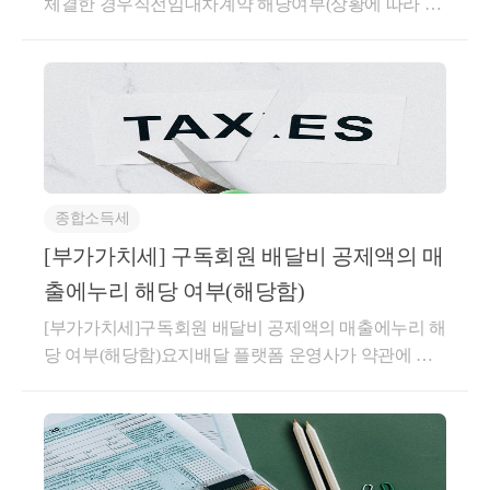
체결한 경우직전임대차계약 해당여부(상황에 따라 다
름)(직전임대차계약 해당되지 않는 경우)매매계약 체
예정
A주택 양도
결 이후 잔금 지급 전에 체결한임대차계약이 직전임대
차계약에 해당하는지사전-2026-법규재산-0087등록일
자 : 2026.04.30.생산일자 : 2026.03.16.요지주택 매매계
2. 
질의내용
약을 체결한 후 임대차계약을 체결한 경우로서 주택
 ○ 종전주택(A)을 보유한 1세대가 B토지 
취득일 이후 임대기간이 개시되더라도 주택 취득(잔금
위에 건물을 신축하여 B주택(겸용주택, 
청산) 전에 임차인과 체결한 임대차계약은 직전임대차
다가구주택)을 취득한 경우 종전주택(A) 
종합소득세
계약에 해당하지 않는 것임답변내용귀 사전답변 신청
양도시 일시적 2주택 비과세 특례 적용
의 사실관계와 같이,1세대가 주택을 취득하는 매매계
[부가가치세] 구독회원 배달비 공제액의 매
이 가능한지
약 체결 이후주택 취득 전에 매수인이 임대인이 되고
출에누리 해당 여부(해당함)
전 소유자(매도인)가 임차인이 되는 별도의 임대차계
3. 
관련사례
[부가가치세]구독회원 배달비 공제액의 매출에누리 해
약을 체결하고 주택 취득과 동시에 임대기간이 시작되
○ 사전-2015-법령해석재산-0097, 
당 여부(해당함)요지배달 플랫폼 운영사가 약관에 따
어 실제 1년 6개월 이상을 임대한 경우,해당 계약이
라 판매회원 수수료에서 공제해 준 구독회원 배달비
2015.8.19.
「소득세법 시행령」 제155조의3제1항에 따른 직전임
상당액은 부가가치세법 제29조 제5항 제1호의 매출에
「소득세법 
시행령」제167조의3 제1항 
대차계약에 해당하는지 여부에 관하여는 기존 해석사
누리에 해당하여 부가가치세 과세표준에 포함하지 아
례(기획재정부 재산세제과-1440, 2022.11.17.)를 참조하
제2호 각 목에 따른 주택(장기임대주택)
니함회신배달 플랫폼 운영사가 판매회원과 구매회원
시기 바랍니다.○ 기획재정부 재산세제과-1440, 2022.1
과 그 밖의 1주택(거주주택)을 국내에 소