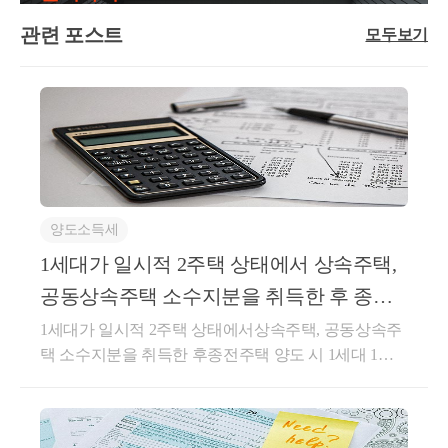
니다. 현재 상황이 복잡하거나 애매하시면 반드시 세
○부가가치세법§29 (과세표준) ①재화 또는 용역의 공
를 임차인으로 하는 임대차계약을 체결하는 경우,- 당
무사와 상담 후 의사결정을 하시는 것이 좋습니다.도
급에 대한 부가가치세의 과세표준은 해당 과세기간에
관련 포스트
해 임대차계약이 소득령§155의3에 따른 직전 임대차
모두보기
움이 되셨길 바랍니다. 감사합니다.좋은 하루 보내세
공급한 재화 또는 용역의 공급가액을 합한 금액으로
계약에 해당하는지 여부주택을 취득하면서 해당 주택
요!★전화상담 및 방문상담은 직접02-6403-9250으로
한다.③제1항의 공급가액은 다음 각 호의 가액을 말한
의 매도자와 체결한 임대차계약이직전임대차계약에
전화를 주시거나cta_moonyh@naver.com으로 연락을 주
다. 이 경우 대금, 요금, 수수료, 그 밖에 어떤 명목이든
해당하는지서면-2023-부동산-1332 [부동산납세과-240
시면 됩니다!★주요 경력- 121,000건 이상의 세금 상담
상관없이 재화 또는 용역을 공급받는 자로부터 받는
1]등록일자 : 2023.11.03.생산일자 : 2023.10.13.요지주택
및 용역- 600건 이상의 경정청구를 통한 약 25억 이상
금전적 가치 있는 모든 것을 포함하되, 부가가치세는
을 취득하면서 해당 주택의 매도자와 임대차계약 계약
세금 환급- 세무사 플랫폼 '택슬리' 상담 및 후기 1위 (약
포함하지 아니한다.6.외상거래, 할부거래, 대통령령으
을 체결하여 실제 1년 6개월 이상 임대한 경우 직전임
4,000건 이상 상담)- 전문가 플랫폼 '아하커넥츠' 상담
로 정하는 마일리지 등으로 대금의 전부 또는 일부를
대차계약에 해당함회신귀 질의의 경우, 기존 해석사례
및 후기 1위 (약 500건 이상 상담)- 지식공유플랫폼 '아
결제하는 거래 등 그 밖의 방법으로 재화 또는 용역을
양도소득세
인 “서면-2022-법규재산-4083, 2022.11.02” 를 참고하시
하' 세무/회계 1위 (117,000건 이상 답변 및 337만건 이
공급하는 경우: 공급 형태 등을 고려하여 대통령령으
기 바랍니다.○ 서면-2022-법규재산-4083, 2022.11.02.1
1세대가 일시적 2주택 상태에서 상속주택,
상 공유)- KB금융 콘텐츠 필진- 한국경제필진- 서울시
로 정하는 가액⑤ 다음 각 호의 금액은 공급가액에 포
세대가 주택을 취득한 후 해당 주택의 전 소유자와 임
공동상속주택 소수지분을 취득한 후 종전
마을세무사- ㈜코스맥스 세무팀- ㈜현대중공업 세무기
함하지 아니한다.1.재화나 용역을 공급할 때 그 품질이
대차계약을 체결하여 실제 1년 6개월 이상 임대한 경
주택 양도 시 1세대 1주택
획팀- ㈜iMBC 재무회계팀- 세무법인 넥스트
1세대가 일시적 2주택 상태에서상속주택, 공동상속주
나 수량, 인도조건 또는 공급대가의 결제방법이나 그
우, 해당 임대차계약은 「소득세법 시행령」 제155조
택 소수지분을 취득한 후종전주택 양도 시 1세대 1주
밖의 공급조건에 따라 통상의 대가에서 일정액을 직접
의3에 따른 직전 임대차계약으로 볼 수 있는 것입니다.
택 비과세 적용이 가능한 지[문서번호] 양도, 사전-2023
깎아 주는 금액 ⑥사업자가 재화 또는 용역을 공급받
상세내용1. 사실관계-’20.5.1.A주택 취득계약*체결*매
-법규재산-0209[납세자회신번호] 법규과-1092[제 목]1
는 자에게 지급하는 장려금이나 이와 유사한 금액 및
도인이 임차인으로 거주 및 임대보증금 제외한 잔금
세대가 일시적 2주택 상태에서 상속주택, 공동상속주
제45조제1항에 따른 대손금액(貸損金額)은 과세표준
지급 조건-’20.5.27.A주택 취득하면서 전소유자와 임대