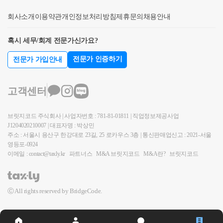
택(민간임대주택으로 등록한 사실이 있는 주택인 경우
을 양도한 사실을 인정하였다. 그런 다음 원심은, 원고
치기 이전부터 보유하고 있었던 주택만 상속받은 주택
에는 1주택 외의 주택을 모두 양도한 후 1주택을 보유
회사소개
이용약관
개인정보처리방침
제휴문의
채용안내
들과 같이 국내에 2주택을 소유한 1세대가 신규 주택
으로 본다(이하 제3항, 제7항제1호 제156조의2제7항제
하게 된 경우로 한정한다. 이하 이 항에서 직전거주주
을 취득함으로써 3주택이 되었다가 종전의 주택 중 1
1호 및 제156조의3제5항제1호에서 같다)1.피상속인이
택보유주택 이라 한다)인 경우에는 직전거주주택의 양
혹시 세무/회계 전문가신가요?
주택을 처분하여 2주택이 된 경우에는 구소득세법 시
소유한 기간이 가장 긴 1주택2. 피상속인이 소유한 기
도일 후의 기간분에 대해서만 국내에 1개의 주택을 소
행령 제155조 제1항 제1호를 적용할 수 없다는 이유로,
간이 같은 주택이 2이상일 경우에는피상속인이 거주
전문가 인증하기
전문가 가입안내
유하고 있는 것으로 보아 제154조제1항을 적용한다.1.
이 사건 ㉡주택의 양도에 대하여 원고들에게 양도소득
한 기간이 가장 긴 1주택3. 피상속인이 소유한 기간 및
거주주택: 보유기간 중 거주기간(직전거주주택보유주
세를 부과한 이 사건 각 처분이 적법하다고 판단하였
거주한 기간이 모두 같은 주택이 2이상일 경우에는피
고객센터
택의 경우에는 법 제168조에 따른 사업자등록과 「민
다. 원심판결 이유를 앞에서 살펴본 규정과 법리 및 기
상속인이 상속개시당시 거주한 1주택4. 피상속인이 거
간임대주택에 관한 특별법」 제5조에 따른 임대사업
록에 비추어 살펴보면, 이러한 원심의 판단은 정당하
주한 사실이 없는 주택으로서 소유한 기간이 같은 주
자 등록을 한 날 또는 「영유아보육법」 제13조제1항
브릿지코드 주식회사 | 사업자번호 : 781-81-01811 | 직업정보제공사업
고, 거기에 상고이유 주장과 같이 구소득세법 시행령
택이 2이상일 경우에는기준시가가 가장 높은 1주택(기
J1204020210007 | 대표자명 : 박상민
에 따른 인가를 받은 날 이후의 거주기간을 말한다)이
제155조 제1항 제1호의 적용 범위에 관한 법리를 오해
준시가가 같은 경우에는 상속인이 선택하는 1주택)③
주소 : 서울시 용산구 한강대로 23길, 25 로카우스 3층 | 통신판매업신고 : 2021-서울
2년 이상일 것2. 장기임대주택: 양도일 현재 법 제168
하여 판결에 영향을 미친 잘못이 없다.2. 제2상고이유
제154조제1항을 적용할 때 공동상속주택[상속으로 여
영등포-0924
조에 따른 사업자등록을 하고, 장기임대주택을 「민간
이메일 : contact@taxly.kr
에 관한 판단 원심은, 설령 원고의 주장에 따라 이 사건
파트너스
M&A 브릿지코드
M&A란?
브릿지코드
러 사람이 공동으로 소유하는 1주택을 말하며, 피상속
임대주택에 관한 특별법」 제5조에 따라 민간임대주
㉡주택의 양도에 대하여 구소득세법 시행령 제155조
인이 상속개시 당시 2 이상의 주택(상속받은 1주택이
택으로 등록하여 임대하고 있으며, 임대보증금 또는
제1항 제1호를 적용 또는 유추적용할 수 있다고 보더
재개발사업, 재건축사업 또는 소규모재건축사업등의
임대료(이하 이 호에서 임대료등 이라 한다)의 증가율
Ⓒ All rights reserved by BridgeCode.
라도, 주택의 보유기간 기산일과 관련된 원고의 신뢰
시행으로 2 이상의 주택이 된 경우를 포함한다)을 소유
이 100분의 5를 초과하지 않을 것. 이 경우 임대료등의
보호원칙 위배 주장을 받아들일 수 없다고 판단하였
한 경우에는 제2항 각 호의 순위에 따른 1주택을 말한
증액 청구는 임대차계약의 체결 또는 약정한 임대료등
다. 제1상고이유 관련 원심 판단이 정당한 이상, 이러
다] 외의 다른 주택을 양도하는 때에는해당 공동상속