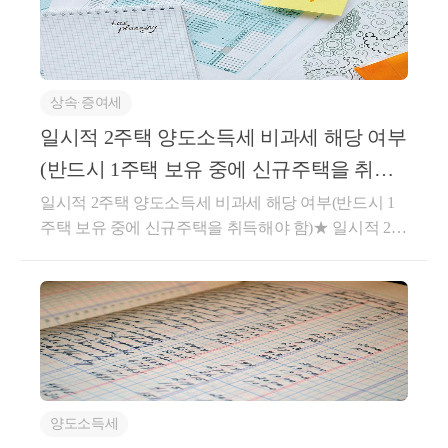
택 소수지분을 취득한 후 종전주택 양도 시 1세대 1주
에서 공제하지 아니한다.○부가가치세법 시행령§61
차계약 체결-’22.5월기존 임차인과 임대보증금 또는 임
택 비과세 적용이 가능한 지[요 지]1세대가 소득령§155
(외상거래 등 그 밖의 공급가액의 계산) ①법 제29조제
대료의 증가율이 100분의 5를 초과하지 않는 임대차계
①의 요건을 충족하는 일시적 2주택 상태에서 상속주
3항제6호에서 "대통령령으로 정하는 마일리지 등"이
약 체결2. 질의내용 - 주택을 취득하면서 주택의 전 소
택과 공동상속주택의 소수지분을 취득한 후 종전주택
란 재화 또는 용역의 구입실적에 따라 마일리지, 포인
유자를 임차인으로 하여 주택을 취득한 날 해당 주택
상속∙증여세
을 양도하는 경우 소득령§155①, 소득령§155②, 소득
트 또는 그 밖에 이와 유사한 형태로 별도의 대가 없이
에 대한 임대차계약을 체결한 경우,「소득세법시행
령§155③을 중첩 적용하여 비과세 특례를 적용할 수
적립받은 후 다른 재화 또는 용역 구입 시 결제수단으
일시적 2주택 양도소득세 비과세 해당 여부
령」제155조의3 상생임대주택 특례의 직전 임대차계
없음[답변내용]귀 사전답변 신청의 사실관계와 같이, 1
로 사용할 수 있는 것과 재화 또는 용역의 구입실적에
약으로 볼 수 있는지도움이 되셨길 바랍니다. 감사합
(반드시 1주택 보유 중에 신규주택을 취득
세대가 일반주택(A)을 취득한 날부터 1년 이상이 지난
따라 별도의 대가 없이 교부받으며 전산시스템 등을
니다.좋은 하루 보내세요!★전화상담 및 방문상담은
해야 함)
일시적 2주택 양도소득세 비과세 해당 여부(반드시 1
후 다른 주택(B)을 취득하고 다른 주택 취득 후 3년 이
통하여 그 밖의 상품권과 구분 관리되는 상품권(이하
직접02-6403-9250으로 전화를 주시거나cta_moonyh@n
주택 보유 중에 신규주택을 취득해야 함)★ 일시적 2주
내에 상속주택(C)과 공동상속주택의 소수지분(D)을
이 조에서 "마일리지등"이라 한다)을 말한다. ②법 제2
aver.com으로 연락을 주시면 됩니다!★주요 경력- 121,0
택 양도세 비과세 요건1) 종전주택 취득일로부터 1년
취득하고 일반주택(A)을 양도하는 경우, 「소득세법
9조제3항제6호에서 "대통령령으로 정하는 가액"이란
00건 이상의 세금 상담 및 용역- 600건 이상의 경정청
이상 지난 후 신규주택 취득2) 신규주택 취득일로부터
시행령」제155조제1항, 제2항, 및 제3항을 중첩 적용
다음 각 호의 구분에 따른 가액을 말한다.9. 마일리지
구를 통한 약 25억 이상 세금 환급- 세무사 플랫폼 '택
3년 이내 종전주택 양도3) 종전주택은 1세대 1주택 비
하여 같은 법 시행령 제154조제1항을 적용할 수 없는
등으로 대금의 전부 또는 일부를 결제받은 경우(제10
슬리' 상담 및 후기 1위 (약 4,000건 이상 상담)- 전문가
과세 요건(2년이상 보유, 취득당시 조정지역일 경우 2
것입니다.1. 사실관계2. 질의내용○1세대가 일시적 2주
호에 해당하는 경우는 제외한다): 다음 각 목의 금액을
플랫폼 '아하커넥츠' 상담 및 후기 1위 (약 500건 이상
년이상 거주 또는 상생임대요건)을 충족할 것대법원-2
택 상태에서 상속주택, 공동상속주택 소수지분을 취득
합한 금액가. 마일리지등 외의 수단으로 결제받은 금
상담)- 지식공유플랫폼 '아하' 세무/회계 1위 (117,000건
024-두-55426귀속년도 : 2021심급 : 3심등록일자 : 2025.
한 후 종전주택 양도 시 1세대 1주택 비과세 적용이 가
액나.자기적립마일리지등[당초 재화 또는 용역을 공급
이상 답변 및 337만건 이상 공유)- KB금융 콘텐츠 필
09.22.생산일자 : 2025.02.13.진행상태 : 완료요 지국내
능한 지3. 관련법령 및 관련사례□소득세법 제89조【비
하고 마일리지등을 적립(다른 사업자를 통하여 적립하
진- 한국경제필진- 서울시 마을세무사- ㈜코스맥스 세
양도소득세
에 2주택을 소유한 1세대가 신규 주택을 취득함으로써
과세 양도소득】① 다음 각 호의 소득에 대해서는 양
여 준 경우를 포함한다)하여 준 사업자에게 사용한 마
무팀- ㈜현대중공업 세무기획팀- ㈜iMBC 재무회계팀-