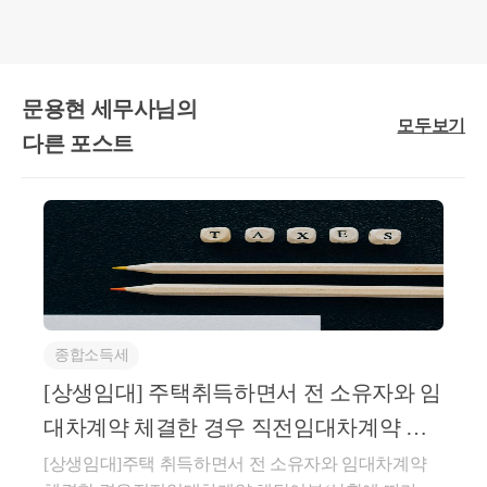
취득
문용현 세무사님의
’21
모두보기
다른 포스트
B주택
(다가
구)
취득(
종합소득세
’19.10.
A주택 취득(조정대상지역,
[상생임대] 주택취득하면서 전 소유자와 임
기존 보유 토지 위에 B주
대차계약 체결한 경우 직전임대차계약 해
’21. 1.
*겸용주택으로 1층 상가, 
당여부(상황에 따라 다름)
[상생임대]주택 취득하면서 전 소유자와 임대차계약
주택부분의 연면적이 주