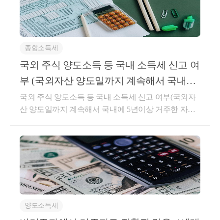
1]등록일자 : 2023.11.03.생산일자 : 2023.10.13.요지주택
및 용역- 600건 이상의 경정청구를 통한 약 25억 이상
금전적 가치 있는 모든 것을 포함하되, 부가가치세는
을 취득하면서 해당 주택의 매도자와 임대차계약 계약
세금 환급- 세무사 플랫폼 '택슬리' 상담 및 후기 1위 (약
포함하지 아니한다.6.외상거래, 할부거래, 대통령령으
을 체결하여 실제 1년 6개월 이상 임대한 경우 직전임
4,000건 이상 상담)- 전문가 플랫폼 '아하커넥츠' 상담
로 정하는 마일리지 등으로 대금의 전부 또는 일부를
대차계약에 해당함회신귀 질의의 경우, 기존 해석사례
및 후기 1위 (약 500건 이상 상담)- 지식공유플랫폼 '아
결제하는 거래 등 그 밖의 방법으로 재화 또는 용역을
종합소득세
인 “서면-2022-법규재산-4083, 2022.11.02” 를 참고하시
하' 세무/회계 1위 (117,000건 이상 답변 및 337만건 이
공급하는 경우: 공급 형태 등을 고려하여 대통령령으
기 바랍니다.○ 서면-2022-법규재산-4083, 2022.11.02.1
국외 주식 양도소득 등 국내 소득세 신고 여
상 공유)- KB금융 콘텐츠 필진- 한국경제필진- 서울시
로 정하는 가액⑤ 다음 각 호의 금액은 공급가액에 포
세대가 주택을 취득한 후 해당 주택의 전 소유자와 임
부 (국외자산 양도일까지 계속해서 국내에
마을세무사- ㈜코스맥스 세무팀- ㈜현대중공업 세무기
함하지 아니한다.1.재화나 용역을 공급할 때 그 품질이
대차계약을 체결하여 실제 1년 6개월 이상 임대한 경
5년이상 거주한 자만 신고)
획팀- ㈜iMBC 재무회계팀- 세무법인 넥스트
국외 주식 양도소득 등 국내 소득세 신고 여부(국외자
나 수량, 인도조건 또는 공급대가의 결제방법이나 그
우, 해당 임대차계약은 「소득세법 시행령」 제155조
산 양도일까지 계속해서 국내에 5년이상 거주한 자만
밖의 공급조건에 따라 통상의 대가에서 일정액을 직접
의3에 따른 직전 임대차계약으로 볼 수 있는 것입니다.
신고)사전-2025-법규국조-0451생산일자 : 2025.06.18.요
깎아 주는 금액 ⑥사업자가 재화 또는 용역을 공급받
상세내용1. 사실관계-’20.5.1.A주택 취득계약*체결*매
지기존 해석사례 참고답변내용국내에 주소를 두거나
는 자에게 지급하는 장려금이나 이와 유사한 금액 및
도인이 임차인으로 거주 및 임대보증금 제외한 잔금
183일 이상의 거소(居所)를 둔 개인은 소득세법상 거주
제45조제1항에 따른 대손금액(貸損金額)은 과세표준
지급 조건-’20.5.27.A주택 취득하면서 전소유자와 임대
자에 해당하고, 그 개인이 한·미 양국의 거주자인 경우
에서 공제하지 아니한다.○부가가치세법 시행령§61
차계약 체결-’22.5월기존 임차인과 임대보증금 또는 임
에는「한국·미국 조세조약」제3조 제2항에 따라 거주
(외상거래 등 그 밖의 공급가액의 계산) ①법 제29조제
대료의 증가율이 100분의 5를 초과하지 않는 임대차계
지 국가를 사실판단하는 것이며, 한국 거주자일 경우
3항제6호에서 "대통령령으로 정하는 마일리지 등"이
약 체결2. 질의내용 - 주택을 취득하면서 주택의 전 소
아래의 기존 해석사례를 참고하시기 바랍니다.□ 서면
란 재화 또는 용역의 구입실적에 따라 마일리지, 포인
유자를 임차인으로 하여 주택을 취득한 날 해당 주택
양도소득세
인터넷방문상담1팀-1253, 2005.10.20.소득세법상 거주
트 또는 그 밖에 이와 유사한 형태로 별도의 대가 없이
에 대한 임대차계약을 체결한 경우,「소득세법시행
자는 소득세법이 규정하는 국내․외에서 얻은 모든 소