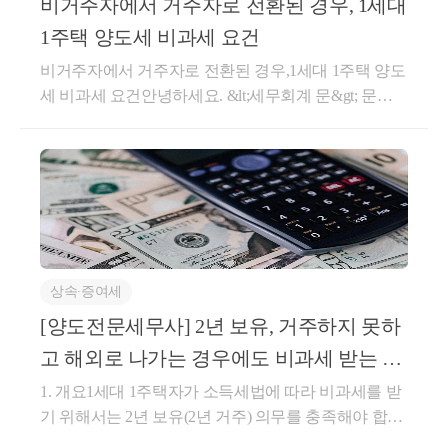
적립받은 후 다른 재화 또는 용역 구입 시 결제수단으
비거주자에서 거주자로 전환된 경우, 1세대
령」제155조의3 상생임대주택 특례의 직전 임대차계
득에 대하여 납세의무가 있는 것으로 소득세법 제70조
로 사용할 수 있는 것과 재화 또는 용역의 구입실적에
약으로 볼 수 있는지도움이 되셨길 바랍니다. 감사합
1주택 양도세 비과세 요건
에 규정에 의하여 종합소득세 확정신고․납부하여야
따라 별도의 대가 없이 교부받으며 전산시스템 등을
니다.좋은 하루 보내세요!★전화상담 및 방문상담은
비거주자에서 거주자로 전환된 경우,1세대 1주택 양도
하는 것이며 거주자의 국외원천소득에 대하여 외국에
통하여 그 밖의 상품권과 구분 관리되는 상품권(이하
직접02-6403-9250으로 전화를 주시거나cta_moonyh@n
세 비과세 요건안녕하세요. &lt;세무회계 문&gt; 문용
서 외국소득세액을 납부하였거나 납부할 것이 있는 때
이 조에서 "마일리지등"이라 한다)을 말한다. ②법 제2
aver.com으로 연락을 주시면 됩니다!★주요 경력- 121,0
현 세무사입니다.국내에 1주택을 보유하고 있는 자가
에는 소득세법 제57조의 규정에 의하여 외국납부세액
9조제3항제6호에서 "대통령령으로 정하는 가액"이란
00건 이상의 세금 상담 및 용역- 600건 이상의 경정청
해외로 몇년간 출국하여, 다시 국내로 복귀한 경우의 1
공제를 하는 것입니다.□ 기획재정부 금융세제과-70, 20
다음 각 호의 구분에 따른 가액을 말한다.9. 마일리지
구를 통한 약 25억 이상 세금 환급- 세무사 플랫폼 '택
세대 1주택 양도세 비과세 규정에 대해서 알아보겠습
22.02.23.[질의] 국내주식과 국외주식을 양도하는 자가
등으로 대금의 전부 또는 일부를 결제받은 경우(제10
슬리' 상담 및 후기 1위 (약 4,000건 이상 상담)- 전문가
니다. 비거주자에서 거주자가 된 경우, 1세대 1주택 양
양도일까지 5년 이상 계속 거주하지 않은 경우 국내주
호에 해당하는 경우는 제외한다): 다음 각 목의 금액을
플랫폼 '아하커넥츠' 상담 및 후기 1위 (약 500건 이상
도세 비과세를 적용받기 위해서는 아래 2가지 요건을
식과 국외주식의 양도손익을 통산하여 과세하는지 여
합한 금액가. 마일리지등 외의 수단으로 결제받은 금
상담)- 지식공유플랫폼 '아하' 세무/회계 1위 (117,000건
모두 충족해야 합니다.1) '거주자'로서의 보유기간이 2
부(제1안) 국내‧외 주식의 양도손익을 통산하여 과세
액나.자기적립마일리지등[당초 재화 또는 용역을 공급
이상 답변 및 337만건 이상 공유)- KB금융 콘텐츠 필
년이상(거주요건이 있다면 2년이상 거주 포함)2) 양도
함(제2안) 국외주식의 양도소득은 과세하지 아니함[회
하고 마일리지등을 적립(다른 사업자를 통하여 적립하
진- 한국경제필진- 서울시 마을세무사- ㈜코스맥스 세
상속∙증여세
일 현재 거주자 요건을 충족서면-2017-부동산-2535, 20
신] 귀 질의의 경우 2안이 타당합니다.상세내용1. 사실
여 준 경우를 포함한다)하여 준 사업자에게 사용한 마
무팀- ㈜현대중공업 세무기획팀- ㈜iMBC 재무회계팀-
18.01.25.[ 제 목 ] 비거주자에서 거주자로 전환된 경우
[양도전문세무사] 2년 보유, 거주하지 못하
관계○신청인은 2003년 가족과 함께 회사 업무로 해외
일리지등(여러 사업자가 적립하여 줄 수 있거나 여러
세무법인 넥스트
거주자인 신분에서의 보유기간 통산[ 요 지 ] 「소득세
출국 후, 미국에서 거주하였고, 미국 영주권을 취득한
사업자를 대상으로 사용할 수 있는 마일리지등의 경우
고 해외로 나가는 경우에도 비과세 받는 방
법」제89조제1항제3호 및 같은 법 시행령 제154조제1
후에 미국 자가 주택에서 거주 중임 - 2023년 이후 신청
다음의 요건을 모두 충족한 경우로 한정한다)을 말한
법 총정리 - 2편(취학
1. 개요1세대 1주택자가 소득세법에 따라 비과세를 받
항에 따른 1세대 1주택 비과세 규정은 양도일 현재 거
인은 한국에 거소를 마련하여 배우자와 함께 1년에 18
다. 이하 이 항에서 같다] 외의 마일리지등으로 결제받
기 위해서는 2년 보유(2년 거주) 의무를 충족해야 합니
주자에게 적용되는 것으로, 해당 주택의 보유기간은
3일 이상 한국에 체류 중임 -한국에서 경제․소득 활동
은 부분에 대하여 재화 또는 용역을 공급받는 자 외의
다. 하지만 거주를 목적으로 주택을 취득했지만 보유
거주자인 신분에서의 보유기간을 통산하는 것임[ 회