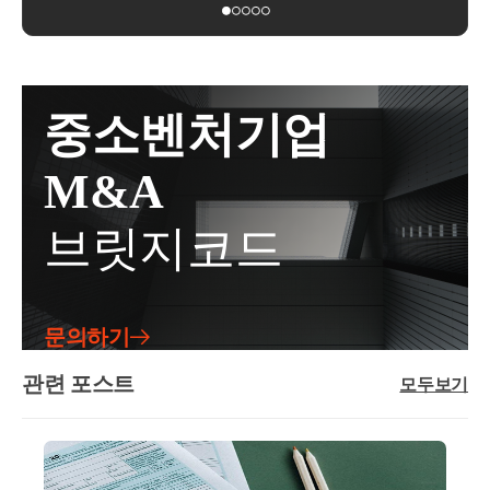
체결한 임대차 계약을 직전 임대차계약으로 볼 수 있
- ㈜코스맥스 세무팀
대개시일국세(양도세 등)의 세제혜택을 받기 위한 국
자에게 부가가치세 과세대상 용역을 제공하는 것으로
는 것임회신귀 서면질의 신청의 사실관계와 같이, 1세
- ㈜현대중공업 세무기획팀
세 세제혜택의 개시일이 절대적으로 중요할 것이므로
보아,-구독료 수취 시점에부가가치세법 제36조에 따른
대가 주택을 취득한 후 해당 주택의 전 소유자와 임대
- ㈜iMBC 재무회계팀
반드시 ❶,❷, ❸ 중 늦은 날로부터 8년 이상인지, 10년
영수증을 발급하고 그 구독료에 대한 부가가치세를 신
차계약을 체결하여 실제 1년 6개월 이상 임대한 경우,
이상인지 등을 확인해보아야 합니다.실제 사례로, 임
- 세무법인 넥스트 
고･납부하고 있음○멤버십에 가입한 구매회원들에 대
해당 임대차계약은 「소득세법 시행령」 제155조의3
중소벤처기업
대사업자 등록 이후 실제 임대개시가 늦었음에도 불구
한 배달료 할인액은 신청법인이 전액 부담, 즉 구매회
에 따른 직전 임대차계약으로 볼 수 있는 것입니다.사
하고 지자체 주택임대사업자 8년 자동말소가 되자마
원은 배달료를 제외한 음식 대금만을 지급하고-신청인
실관계○ 2020.xx.xx. A주택 취득 계약 *매도인이 임차
M&A
자 임대주택을 팔고, 당연하게도 양도세 신고시 장기
은 VD배달료 상당액을 신청법인이 판매회원으로부터
인으로 A주택에 거주하는 조건으로 매매계약○2021.x
보유특별공제 50%를 적용해서 신고를 했다가 양도소
수취하는 ○○서비스 수수료에서 차감하는 방식으로 정
x.xx. A주택 취득하면서 임차인과 임대차계약 체결, 임
브릿지코드
득세가 추징당한 사례도 종종 있습니다. 이럴 경우 미
산2. 질의내용○신청인이 ○○수수료에서 차감·정산하
대개시- 1년 6개월 이상 임대한 후인 2022.xx.xx. A주택
납세금 뿐만 아니라, 가산세까지 부담합니다.이처럼
는 방식으로 멤버십 가입 회원에게 제공한 ‘VD배달료
임차인(매도인) 사망○ 2022.xx.xx. 임차인의 상속인에
세제혜택을 받지도 못하고, 가산세까지 부과가 될 수
할인액’이 부가세법상 매출에누리로 보아, 해당 수수
게 임대보증금 반환○ 22.xx월 이후 임대차계약 체결 예
있기때문에 이를 잘 알아두셨다가 적용하시면 될 것입
료의 공급가액에서 차감할 수 있는지 여부3. 관련법령
정2. 질의내용○ 주택을 취득하면서 주택의 전 소유자
문의하기
니다. 현재 상황이 복잡하거나 애매하시면 반드시 세
○부가가치세법§29 (과세표준) ①재화 또는 용역의 공
를 임차인으로 하는 임대차계약을 체결하는 경우,- 당
무사와 상담 후 의사결정을 하시는 것이 좋습니다.도
급에 대한 부가가치세의 과세표준은 해당 과세기간에
관련 포스트
해 임대차계약이 소득령§155의3에 따른 직전 임대차
모두보기
움이 되셨길 바랍니다. 감사합니다.좋은 하루 보내세
공급한 재화 또는 용역의 공급가액을 합한 금액으로
계약에 해당하는지 여부주택을 취득하면서 해당 주택
요!★전화상담 및 방문상담은 직접02-6403-9250으로
한다.③제1항의 공급가액은 다음 각 호의 가액을 말한
의 매도자와 체결한 임대차계약이직전임대차계약에
전화를 주시거나cta_moonyh@naver.com으로 연락을 주
다. 이 경우 대금, 요금, 수수료, 그 밖에 어떤 명목이든
해당하는지서면-2023-부동산-1332 [부동산납세과-240
시면 됩니다!★주요 경력- 121,000건 이상의 세금 상담
상관없이 재화 또는 용역을 공급받는 자로부터 받는