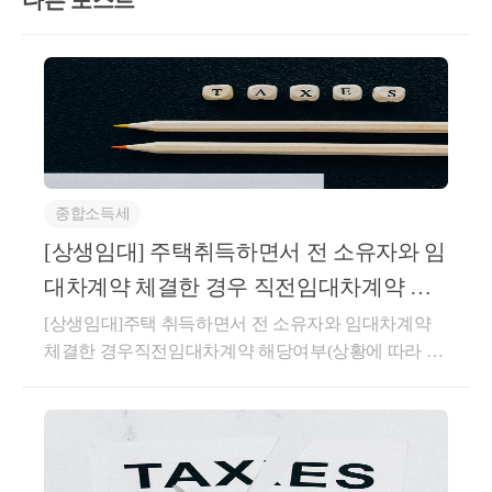
다른 포스트
의한 양도소득 과세대상에 해당하는지 질
의함
○ 
소득세법 제118조의2 
【국외자산 양
도소득의 범위】
거주자(해당 자산의 양도일까지 계속 5년 
이상 국내에 주소 또는 거소를 둔 자
만 해
당한다)의 국외에 있는 자산의 양도에 대
종합소득세
한 양도소득은 해당 과세기간에 국외에 
[상생임대] 주택취득하면서 전 소유자와 임
있는 자산을 양도함으로써 발생하는 다
대차계약 체결한 경우 직전임대차계약 해
음 각 호의 소득으로 한다. 다만, 다음 각 
당여부(상황에 따라 다름)
[상생임대]주택 취득하면서 전 소유자와 임대차계약
호에 따른 소득이 국외에서 외화를 차입
체결한 경우직전임대차계약 해당여부(상황에 따라 다
하여 취득한 자산을 양도하여 발생하는 
름)(직전임대차계약 해당되지 않는 경우)매매계약 체
소득으로서 환율변동으로 인하여 외화차
결 이후 잔금 지급 전에 체결한임대차계약이 직전임대
입금으로부터 발생하는 환차익을 포함하
차계약에 해당하는지사전-2026-법규재산-0087등록일
고 있는 경우에는 해당 환차익을 양도소
자 : 2026.04.30.생산일자 : 2026.03.16.요지주택 매매계
득의 범위에서 제외한다.
약을 체결한 후 임대차계약을 체결한 경우로서 주택