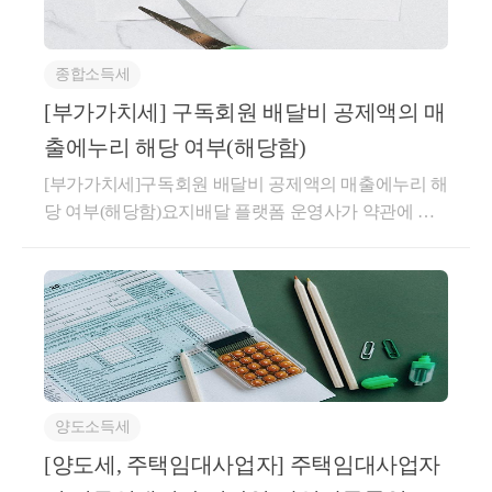
취득일 이후 임대기간이 개시되더라도 주택 취득(잔금
1. 토지 또는 건물의 양도로 발생하는 소
청산) 전에 임차인과 체결한 임대차계약은 직전임대차
득
종합소득세
계약에 해당하지 않는 것임답변내용귀 사전답변 신청
2. 다음 각 목의 어느 하나에 해당하는 부
의 사실관계와 같이,1세대가 주택을 취득하는 매매계
[부가가치세] 구독회원 배달비 공제액의 매
동산에 관한 권리의 양도로 발생하는 소
약 체결 이후주택 취득 전에 매수인이 임대인이 되고
출에누리 해당 여부(해당함)
득
전 소유자(매도인)가 임차인이 되는 별도의 임대차계
가. 부동산을 취득할 수 있는 권리(건물
[부가가치세]구독회원 배달비 공제액의 매출에누리 해
약을 체결하고 주택 취득과 동시에 임대기간이 시작되
이 완성되는 때에 그 건물과 이에 딸린 토
당 여부(해당함)요지배달 플랫폼 운영사가 약관에 따
어 실제 1년 6개월 이상을 임대한 경우,해당 계약이
라 판매회원 수수료에서 공제해 준 구독회원 배달비
지를 취득할 수 있는 권리를 포함한다)
「소득세법 시행령」 제155조의3제1항에 따른 직전임
상당액은 부가가치세법 제29조 제5항 제1호의 매출에
대차계약에 해당하는지 여부에 관하여는 기존 해석사
나. 지상권
누리에 해당하여 부가가치세 과세표준에 포함하지 아
례(기획재정부 재산세제과-1440, 2022.11.17.)를 참조하
다. 전세권과 부동산임차권
니함회신배달 플랫폼 운영사가 판매회원과 구매회원
시기 바랍니다.○ 기획재정부 재산세제과-1440, 2022.1
3. 삭제 <2019.12.31.>
간의 주문･판매 거래를 중개･지원하고 판매회원으로
1.17.주택 매매계약 체결한 후 임대차계약을 체결한 경
4. 삭제 <2017.12.19.>
부터 수수료를 지급받는 거래로서, 판매회원과의 이용
우로서 주택 취득일 이후 임대기간이 개시되는 경우
5. 그 밖에 제94조제1항제4호에 따른 기
약관에 따라 판매회원에 청구할 수수료에서 구매회원
임대인이 주택 취득 전에 임차인과 작성한 임대차계약
타자산 등 대통령령으로 정하는 자산의 
양도소득세
중 구독회원 주문 건에 대한 배달비 상당액을 공제하
이 「소득세법 시행령」 제155조의3의 “직전임대차계
양도로 발생하는 소득.
여 정산하는 경우, 해당 공제액은 용역 공급 조건에 따
[양도세, 주택임대사업자] 주택임대사업자
약”에 해당하는지 여부(제1안) 직전임대차계약에 해당
라 통상의 대가에서 직접 깎아주는 금액으로서 부가가
(제2안) 직전임대차계약에 해당하지 않음[회신내용]제