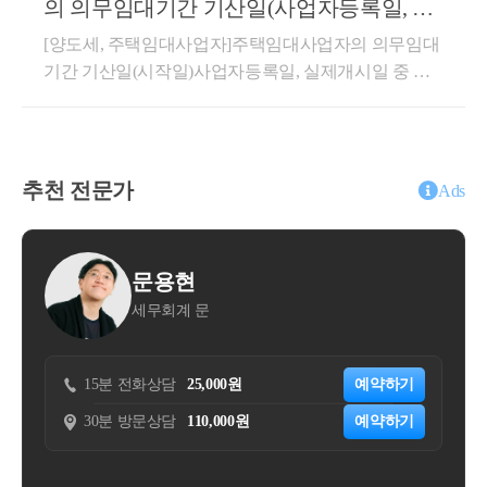
의 의무임대기간 기산일(사업자등록일, 실
치세법 제29조 제5항 제1호의 ‘매출에누리’에 해당하
2안이 타당합니다.1. 사실관계○ ’21.06.26. 서울 마포구
★
 주요 경력
제개시일 중 늦은 날)
[양도세, 주택임대사업자]주택임대사업자의 의무임대
여 질의법인의 부가가치세 과세표준에 포함하지 아니
A주택 취득 계약 체결(잔금일 : ’22.2.28.)○ ’21.09.11. 1
- 95,000건 이상의 세금 상담 및 용역
기간 기산일(시작일)사업자등록일, 실제개시일 중 늦
함상세내용1. 사실관계○신청인은 ○○웹사이트 또는 모
차 임대차계약 체결 - 임대기간 : ’22.2.28. ~ ’24.2.27., 임
은 날안녕하세요. &lt;세무회계 문&gt; 문용현 세무사
- 600건 이상의 경정청구를 통한 약 25
바일 애플리케이션을 통해 모바일 앱 이용자(이하 ‘구
대보증금 : 1,050백만원 * 특약사항으로 매도인이 보증
입니다.주택임대사업자는 장기보유특별공제혜택, 양
매회원’)와 음식점(이하 ‘판매회원’)간 음식 주문･판매
억 이상 세금 환급
금 10.5억원에 2년간 전세 거주○ ’23.11.04. 2차 임대차
도소득세 중과배제, 양도소득세 감면등의 세제혜택을
중개 서비스(이하 ‘○○서비스’)를 제공함-신청인은 ○○
계약 체결 - 임대기간 : ’24.2.28. ~ ’26.2.27., 임대보증금 :
- 세무사 플랫폼 '택슬리' 상담 및 후기 1위 
적용받을 수 있습니다. 해당 세혜택을 받기 위해서는
서비스에 대한 대가로 판매회원으로부터 음식가격 대
추천 전문가
900백만원○ ’26.2.27. A주택 양도 예정2. 질의내용○매
Ads
(약 3,700건 이상 상담)
의무임대기간을 충족해야 합니다.의무임대기간 판단
비 일정 요율의 서비스 이용료(이하 ‘○○서비스 수수
매계약 체결 이후 잔금 지급 전에 양수인이 임대인으
- 전문가 플랫폼 '아하커넥츠' 상담 및 후
시 임대기간 기산일(시작일)부터 계산하므로 기산일
료’)를 수취함-음식 배달방식은 Vendor Delivery[VD, 판
로서 전 소유자(매도인)와 별도의 임대차계약을 체결
(시작일)을 파악하는 것이 아주 중요합니다. 단순히 사
기 1위 (약 500건 이상 상담)
매회원(음식점)이 선택한 제3자 배달업체가 음식을 배
하고 주택 취득과 동시에 임대차 기간이 시작되어 실
김동영
업자등록일부터 기산하는 것이 아니기 때문에 잘못 판
달하는 방식으로 신청인은 구매회원으로부터 배달료
- 지식공유플랫폼 '아하 QnA' 세무/회계 1
제 1년 6개월 이상을 임대한 경우, - 해당 계약이 상생
세무법인 숲
단하시면 주택임대사업자의 세제혜택을 적용받지 못
를 수취하여 판매회원에게 전달] 및 Own Delivery(OD)
임대주택 특례의 직전임대차계약에 해당하는지 여부
위 (약 90,000건 이상 답변 및 337만건 
하실 수도 있습니다.민간임대주택법과 국세 세제혜택
의 2가지 유형으로 구분됨○신청인은 구매회원이 월 0,
(직전임대차계약 해당되는 경우)주택을 취득하면서 해
이상 공유)
을 적용받기 위한 의무임대기간 기산일은 아래와 같습
000원(이하 ‘구독료’)을 지불하면 당월 주문 중 건당 최
당 주택의 전 소유자와체결한 임대차 계약이 직전 임
000원
예약하기
15분 전화상담
30,000원
- KB금융 콘텐츠 필진
니다.&lt;민감임대주택법 기산일 : ❶, ❷중 늦은 날&gt;
소주문금액(00,000원)이상 주문에 대해 배달료(배달형
대차계약에 해당하는지 여부서면-2022-법규재산-4083
,000원
예약하기
30분 방문상담
200,000원
❶ 지자체 임대사업자등록일❷ 실제 임대개시일&lt;국
- 한국경제필진
태 불문)를 전액 할인받을 수 있는 멤버십제도를 운영
[법규과-3154]등록일자 : 2022.11.18.생산일자 : 2022.11.
세 세제혜택 기산일 : ❶,❷,❸ 중 늦은 날&gt;❶ 지자체
함-신청인은 멤버십 이용자에게 이용기간 동안 앱 내
- 서울시 마을세무사
02.요지주택을 취득하면서 해당 주택의 전 소유자와
임대사업자등록일❷ 세무서 사업자등록일❸ 실제 임
안내된 혜택을 제공하는 것을 신청법인이 멤버십 이용