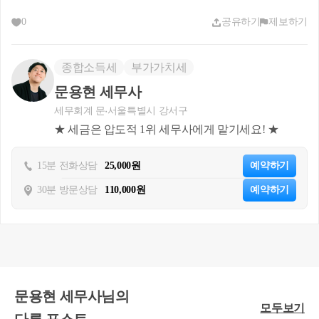
며
0
공유하기
제보하기
- 한국 내에 주소지와 부동산은 있으나, 
최근 10년간 한국 체류기간은 5년 미만으
종합소득세
부가가치세
로, ’24.9월부터 외국인등록증 유효기간
문용현 세무사
은 만료됨
세무회계 문
서울특별시 강서구
○’24년 국내 증권회사를 통해 해외주식
★ 세금은 압도적 1위 세무사에게 맡기세요! ★
(미국상장 개별종목)을 양도하면서 양도
소득 발생함
15분 전화상담
25,000원
예약하기
 * ’23.4월 이후 출입내역 없음(출입국에 
30분 방문상담
110,000원
예약하기
관한 사실증명 제출)
2. 질의요지
○해외에 거주하며 국내 증권회사를 통
해 해외주식을 양도한 경우로서
- 
｢소득세법｣ 제1조의2 
규정에 의한 비거
문용현 세무사님의
주자에 해당하는지와 같은 법 제94조에 
모두보기