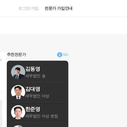
로그인/가입
전문가 가입안내
추천전문가
Ads
01
김동영
세무법인 숲
김대영
세무법인 아성
한준영
세무법인 아성 본점