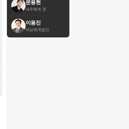
문용현
세무회계 문
이용진
태성회계법인