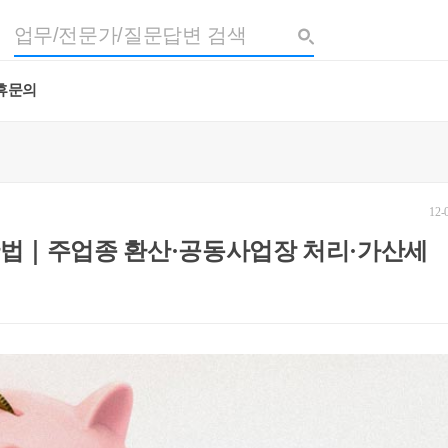
휴문의
12-
법｜주업종 환산·공동사업장 처리·가산세