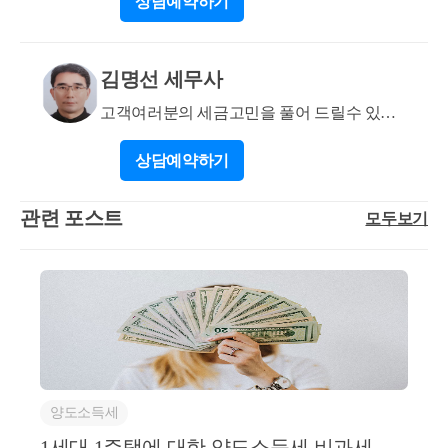
상담
예약하기
(시행사 또는 조합 발급) 2. 계약 당시 무주택 증빙 서류
- 지방세 세목별 과세증명서 (전국 단위, 2015년~현재
전체 세목 포함) - 주민등록표 등본 및 초본 (과거 주소
김명선 세무사
변동 이력 및 세대주 관계 포함)
고객여러분의 세금고민을 풀어 드릴수 있는
지식과 경험유
상담
예약하기
관련 포스트
모두보기
양도소득세
1세대 1주택에 대한 양도소득세 비과세