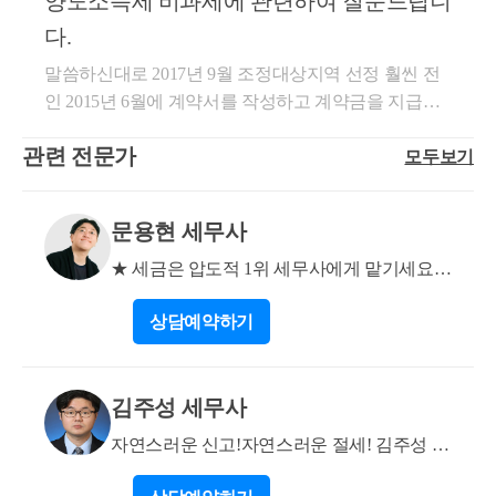
양도소득세 비과세에 관련하여 질문드립니
택 여부를 판단할 때와 다른 내용입니다. 2. 다만, 세법
산세를 줄이기위한 신고차원) 취득계약서 양도계약서
은 실질과세입니다. 주택 계약금 지불일 현재 등본상
다.
중개수수료 영수증 등 입니다.
으로는 어머니와 동일한 주택에 있더라도 실제로 다른
말씀하신대로 2017년 9월 조정대상지역 선정 훨씬 전
주소지에서 별도로 생계를 유지하였다면 무주택 세대
인 2015년 6월에 계약서를 작성하고 계약금을 지급하
에 해당합니다. 3. 따라서 계약금 지불일 현재 어머니
셨으며, 계약 당시 세대원 1명인 무주택자이셨으므로
와 별도세대였다는 점을 입증해야 하는 것입니다. 대
관련 전문가
모두보기
소득세법 시행령 제154조 제1항 제5호에 따라 2년 거
표적인 입증자료는 그 당시의 통화기지국내역, 카드사
주 요건을 적용받지 않습니다. 따라서 취득 당시(2018
용내역, 교통카드사용내역, 관리비내역, 자동차 블랙
년 5월)에 조정대상지역이었더라도 해당 규정 덕분에
박스 등이 있습니다. 해당 자료들을 최대한 모아서 별
문용현 세무사
거주 기간 없이 2년 보유 요건(실제 8년 보유)만으로 양
도세대였다는 점만 입증을 한다면 거주 없이도 1세대
도소득세 비과세를 적용받으실 수 있습니다. 그리고
★ 세금은 압도적 1위 세무사에게 맡기세요!
1주택 양도세 비과세 가능합니다. 도움이 되셨길 바랍
"비조정지역 당시 계약 체결 사실"과 "계약일 현재 무
★
니다. 감사합니다. * 보다 궁금한 사항이 있으실 경우,
상담
예약하기
주택 세대"였음을 증명하기 위하여 제출해야 할 서류
02 6403 9250 또는 cta_moonyh@naver.com으로 연락을
들은 아래와 같으며, 신고 시 첨부하여 제출하면 아무
주셔도 됩니다.
런 문제 없이 비과세 처리될 것으로 판단됩니다. 1. 계
김주성 세무사
약 및 양도 증빙 서류 (거주 요건 배제용) - 분양계약서
복사본 (2015년 6월 작성) - 아파트 매도 매매계약서 복
자연스러운 신고!자연스러운 절세! 김주성 세
사본 (2026년 6월 작성) - 2015년 6월 계약금 송금 이체
무사 입니다
증빙증 또는 통장 거래내역서 - 분양대금 납부 확인서