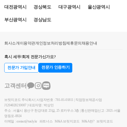
일반적이며일반 주택 매도 후 상속 주택이 남은 경우
한정하는데요.요건을 살펴보도록 하겠습니다.상속개
대전광역시
경상북도
대구광역시
울산광역시
상속주택에 대한 1세대 1주택 비과세가 가능하기 때문
시일 현재 일반주택을 소유하고 있을 것별도세대인 피
입니다.그렇다면, 상속주택 + 일반주택을 보유하는 경
상속인으로부터 주택을 상속받을 것선순위 상속주택
부산광역시
경상남도
우,일반주택에 대한 양도소득세 특례 제도를 정확히
에 해당할 것일반주택을 상속주택보다 먼저 양도할 것
확인해보아야 하는데요.상속주택을 보유한다면 어떠
양도일 현재 일반주택은 2년 이상 보유요건을 충족할
한 매도 / 보유 플랜을 짜셔야 하는지그 전에 상속주택
것1번 요건 및 4번 요건주택은 상속이 일어난 뒤에 산
회사소개
을 어느 정도의 지분으로 협의를 하셔야 하는지양도소
이용약관
개인정보처리방침
제휴문의
채용안내
주택은 안됩니다.상속 당시 기존에 보유하고 있던 주
득세 특례를 통해 같이 알아볼 수 있겠습니다.상속주
택을 양도할 때만비과세 혜택이 가능합니다.① 일반
혹시 세무/회계 전문가신가요?
택으로 인한 비과세 특례 (소득령 제155조 제2항)상속
주택을 보유한 상태에서② 상속 주택을 취득 한 뒤③
주택으로 인한 비과세 특례 요건을 살펴보겠습니다.일
일반 주택을 먼저 양도하시는 순서여야 합니다.2번 요
전문가 인증하기
전문가 가입안내
반 주택 + 상속 주택 → 일반 주택을 양도할 때일반 주
건.별도세대여야 합니다.비과세는 1세대 1주택인 경우
택에 대한 비과세 혜택을 주는 제도입니다.이때 일반
이며,동일세대라면 상속을 받았다 하더라도 상속 전/
고객센터
주택은 상속 개시일 현재보유하고 있던 주택에 대해서
후 모두동일 세대 기준으로 양도세 비과세를 판단하기
한정하는데요.요건을 살펴보도록 하겠습니다.상속개
때문에별도 세대가 상속받은 경우 해당 비과세가 가능
브릿지코드 주식회사 | 사업자번호 : 781-81-01811 | 직업정보제공사업
시일 현재 일반주택을 소유하고 있을 것별도세대인 피
합니다.3번 요건선순위상속주택에 해당하여야 합니
J1204020210007 | 대표자명 : 박상민
상속인으로부터 주택을 상속받을 것선순위 상속주택
다.선순위 상속주택이란,돌아가신 분이 주택이 2채 이
주소 : 서울시 용산구 한강대로 23길, 25 로카우스 3층 | 통신판매업신고 : 2021-서울
에 해당할 것일반주택을 상속주택보다 먼저 양도할 것
상 있었다면그 중 아래 판단에 따라 선순위 1채만 비과
영등포-0924
양도일 현재 일반주택은 2년 이상 보유요건을 충족할
이메일 : contact@taxly.kr
파트너스
M&A 브릿지코드
M&A란?
브릿지코드
세 혜택이 가능하다는 의미입니다.선순위 상속주택은