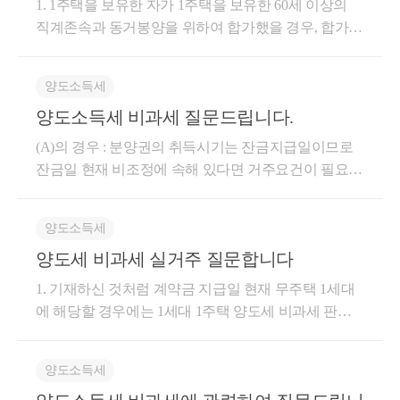
1. 1주택을 보유한 자가 1주택을 보유한 60세 이상의
계약을 체결하고 계약금을 지급한 사실이 증빙서류에
직계존속과 동거봉양을 위하여 합가했을 경우, 합가일
의하여 확인되는 경우로서 해당 거주자가 속한 1세대
로부터 10년 이내 먼저 양도하는 주택도 1세대 1주택
가 계약금 지급일 현재 주택을 보유하지 아니하는 경
비과세를 적용받을 수 있습니다. 참고로 부모님과 함
우(2018.02.13 개정) 따라서 B분양권 전매계약일 현재
양도소득세
께 사는 중에 1주택을 취득한 것이라면 동거봉양 합가
무주택자인 경우에는 이후 B주택을 1세대 1주택으로
양도소득세 비과세 질문드립니다.
비과세는 불가능합니다. 2019.09.20에 서울주택을 취
양도하는 경우에는 2년 거주 없이 비과세 가능합니다.
득했다면 2년이상 거주를 하셔야 비과세를 적용받을
(A)의 경우 : 분양권의 취득시기는 잔금지급일이므로
이때 무주택자에 분양권 및 입주권은 관련 부칙에 따
수 있습니다. 양도세 신고시, 1세대 1주택 비과세 신청
잔금일 현재 비조정에 속해 있다면 거주요건이 필요치
라 주택으로 보지 않는 것으로 해석하고 있으므로 현
을 하고 합가를 확인할 수 있는 등본을 함께 제출하시
아니하므로 2년이상 보유한 후에 양도하면 비과세가
재 말씀주신 내용의 경우 B신축주택은 이후 비과세 적
면 됩니다. 2. 동거봉양 합가 비과세가 불가능할 경우,
가능합니다. 이모네집에서 동거하는 경우에도 이모와
용시 2년 거주 없이 비과세 가능합니다. 자세한 내용은
등본 뿐만 아니라 실제로도 부모님과 별도로 거주한
양도소득세
조카는 1세대의 범위에 해당되지 아니하므로 별도세
상담을 통하여 안내 드리고 있습니다. https://blog.naver.
상태로 양도하셔야 하며, 양도를 하고 다시 세대를 합
양도세 비과세 실거주 질문합니다
대에 해당됩니다. (B)의 경우: (A)와 (B)가 1세대로 보는
com/highyes_tax/222499472994
가한다면 비과세를 받기 위해서 임시방편으로 합가한
배우자 또는 직계존비속(배우자포함)이거나 형제자매
1. 기재하신 것처럼 계약금 지급일 현재 무주택 1세대
것으로 볼 수 있어 비과세 적용이 불가능할 수도 있습
에 해당되지 아니하면 동거하여도 각각 단독세대로 보
에 해당할 경우에는 1세대 1주택 양도세 비과세 판단
니다. 따라서 1세대 1주택 양도세 비과세 받은 이후에
므로 각자 비과세 요건을 판단하게 됩니다. (B)역시 취
시, 거주요건을 적용하지 않습니다. 따라서 반드시 계
도 최소 3~4개월 이상은 별도로 거주하셔야 안전할 것
득당시 비조정에 속한 주택을 취득하였으므로 2년이
약금 지급일 현재 질문자님이 속한 세대원은 주택을
입니다. 도움이 되셨길 바랍니다. 감사합니다.
상 보유후 양도하면 비과세가 가능합니다. 제출서류는
양도소득세
보유하고 있지 않아야 합니다. 이는 주택청약의 무주
양도세신고서(의무는 아니나 혹시모를 과세상황시 가