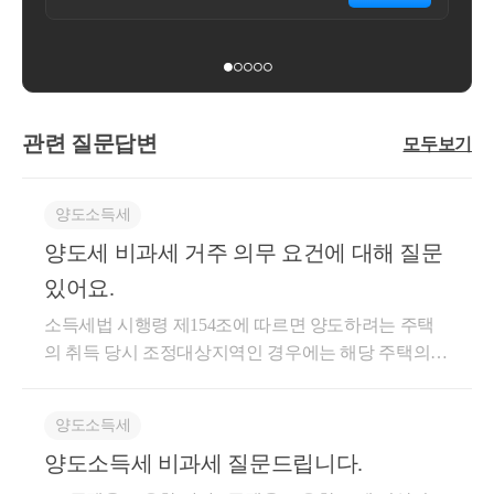
관련 질문답변
모두보기
양도소득세
양도세 비과세 거주 의무 요건에 대해 질문
있어요.
소득세법 시행령 제154조에 따르면 양도하려는 주택
의 취득 당시 조정대상지역인 경우에는 해당 주택의
보유기간 중 거주 기간이 2년 이상이어야 1세대 1주택
자가 비과세를 적용한다고 규정하고 있습니다. 다만, 2
양도소득세
년 거주 요건 규정은 다음의 경우에는 적용하지 않습
양도소득세 비과세 질문드립니다.
니다. 소득세법시행령 제154조 [ 1세대1주택의 범위 ]
거주자가 조정대상지역의 공고가 있은 날 이전에 매매