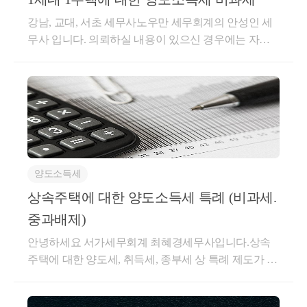
강남, 교대, 서초 세무사노우만 세무회계의 안성인 세
무사 입니다. 의뢰하실 내용이 있으신 경우에는 자료
를 구비하셔서 직접상담을 받으시는 것을 권해드립니
다.​양도소득세가 과세되지 않는 1세대 1주택(1) 개요​1
주택을 소유하는 1세대가 양도일 현재 2년 이상 보유
한 국내의 1주택을 양도할 때에는 비과세가 적용됩니
다. 단, 실지거래가액이 9억 원을 초과하는 부분은 비
과세가 적용되지 않습니다. ​​(2) 요건​▶ 거주기간 요건
(조정대상지역에 있는 주택의 경우에만 적용)취득당시
양도소득세
조정대상 지역에 있는 주택의 경우 보유기간 중 2년 이
상 거주하여야 합니다. 다만, 다음의 주택을 양도하는
상속주택에 대한 양도소득세 특례 (비과세.
경우에는 적용되지 않습니다. - 조정대상지역 지정일(2
중과배제)
017년8월2일) 이전 취득한 주택 (지정일 이전 매매계약
안녕하세요 서가세무회계 최혜경세무사입니다.상속
을 체결 및 계약금을 지급한 경우 포함)- 2019년12월16
주택에 대한 양도세, 취득세, 종부세 상 특례 제도가 있
일 이전에 세무서 및 시,군,구에 등록한 임대주택으로
습니다.상속주택은 예상하지 못한 주택에 대한 취득이
서 임대의무기간을 충족한 주택 (2019년 12월17일 이
기 때문인데요.상속주택에 대한 양도세 특례는 일반적
후 임대주택으로 등록한 경우에는 거주요건 적용됨​)​▶