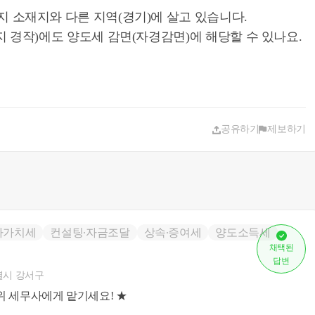
지 소재지와 다른 지역(경기)에 살고 있습니다.
지 경작)에도 양도세 감면(자경감면)에 해당할 수 있나요.
공유하기
제보하기
가가치세
컨설팅∙자금조달
상속∙증여세
양도소득세
채택된
답변
시 강서구
위 세무사에게 맡기세요! ★