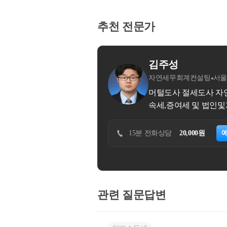
추천 전문가
회계컨설팅
서울특별시 강서구
자연세무회계컨설팅 김주성 입니다.^^ - 전문영역 : 양도소득세, 상
여세 및 법인및개인기장 납세자의 든든한 파트너가 되어드리겠습니
20,000원
예약하기
30분 방문상담
50,000원
관련 질문답변