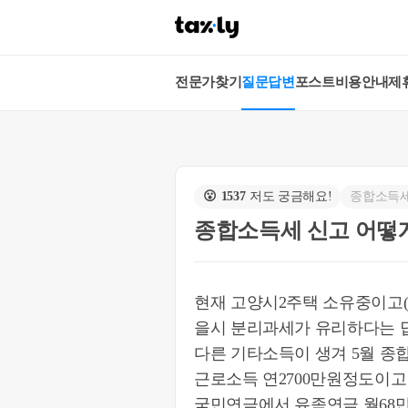
전문가찾기
질문답변
포스트
비용안내
제
😮
1537
저도 궁금해요!
종합소득
종합소득세 신고 어떻
현재 고양시2주택 소유중이고
을시 분리과세가 유리하다는 
다른 기타소득이 생겨 5월 종
근로소득 연2700만원정도이고
국민연금에서 유족연금 월68