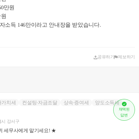
60만원
만원
자소득 146만이라고 안내장을 받았습니다.
공유하기
제보하기
가가치세
컨설팅∙자금조달
상속∙증여세
양도소득세
채택된
답변
시 강서구
위 세무사에게 맡기세요! ★