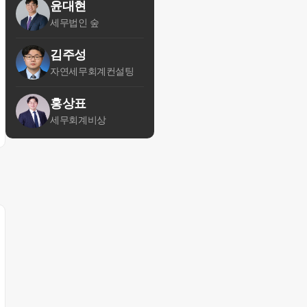
윤대현
세무법인 숲
김주성
자연세무회계컨설팅
홍상표
세무회계비상