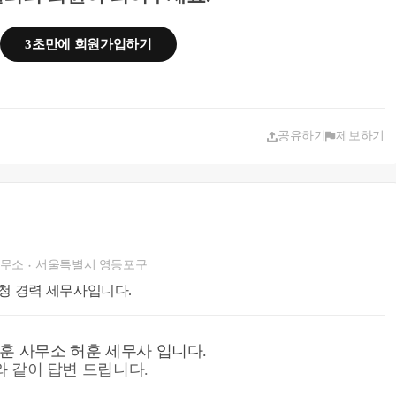
t/selectNttList.do?mi=40526&bbsId=131038
3초만에 회원가입하기
공유하기
제보하기
사무소
서울특별시 영등포구
 전문 국세청 경력 세무사입니다.
 세무사 입니다.
 같이 답변 드립니다.