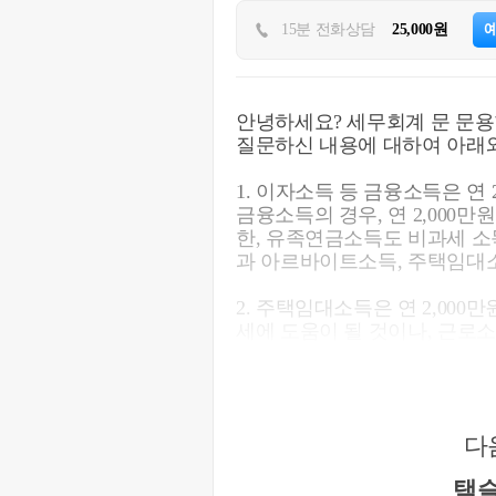
15분 전화상담
25,000원
안녕하세요? 세무회계 문 문용
질문하신 내용에 대하여 아래와
1. 이자소득 등 금융소득은 연
금융소득의 경우, 연 2,000
한, 유족연금소득도 비과세 
과 아르바이트소득, 주택임대
2. 주택임대소득은 연 2,00
세에 도움이 될 것이나, 근로소
이 유리할 수도 있으므로 구체
주택임대소득에서 발생되는 이
세무사에게 의뢰를 하여 유리
다
3. 셀프로 종합소득세 신고시
약, 신고여건이 안되시거나 추가 문의가
택슬