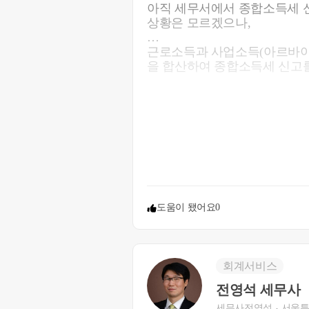
아직 세무서에서 종합소득세 
상황은 모르겠으나,
근로소득과 사업소득(아르바이트
을 합산하여 종합소득세 신고를
주택임대소득은 분리과세 선택
금이익이 아닌 일반적인 은행
니다(분리과세로 납세의무 종결
조금 더 기다리셨다가 이달 말
차근 차근 한번 신고를 해보시면
빼는것이 여의치 않으시면 세
해보시기 바랍니다.
도움이 됐어요
0
회계서비스
전영석 세무사
세무사전영석
서울특