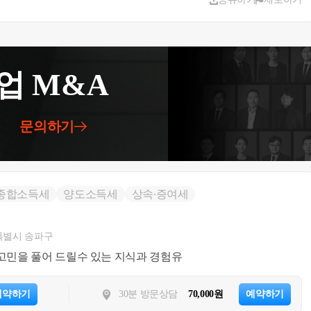
업 M&A
문의하기
종합소득세
양도소득세
상속∙증여세
특별시 송파구
민을 풀어 드릴수 있는 지식과 경험유
예약하기
30분 방문상담
70,000원
예약하기