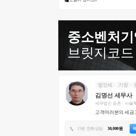
중소벤처기
브릿지코드
법인세
기장
김명선 세무사
세무법인 송촌
서울
고객여러분의 세금고
15분 전화상담
30,000원