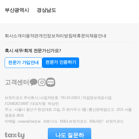
QnA입니다. 천천히 읽어보시면 됩니다.Q1. 이번 개정
(777,920원 x 12개월) 이상이어야 합니다. 만약, 1년 이
내 세대 분리별도의 세대를 구성할 수 있는 사람이 주
부산광역시
경상남도
안에 대한 적용 시점은?➜ ‘2025년 경제정책방향’ 발표
내 해당 소득이 못미치는 경우에는 2년 이내 소득이 1
택을 취득한 날부터 60일 이내에 세대를 분리하기 위
시점인2025년 1월 2일 이후 취득하는 경우부터 적용됨
8,670,080원(9,335,040원 x 2년) 이상이어야 합니다. 다
하여 그 취득한 주택으로 주소지를 이전하는 경우에는
※ 2025년 1월 2일 전에 매매계약을 체결하더라도 2025
만, 미성년자인 경우는 제외합니다. 미성년자는 소득
별도세대로 봅니다.※ 참고로 양도소득세에서 1세대
회사소개
년 1월 2일 이후 잔금을 매도자에게 지급한 경우에는
이용약관
개인정보처리방침
제휴문의
채용안내
요건이 충족되어도 별도세대가 될 수 없습니다.2. 동거
의 의미는 취득세와 다소 다릅니다. 양도소득세 기준 1
잔금지급일이 납세의무 성립일(취득일)이므로 개정안
봉양 합가주택 취득일 현재 65세 이상의 부모(부모 중
세대는 아래 포스팅한 내용에 자세히 기재되어있으니
혹시 세무/회계 전문가신가요?
적용 가능Q2. 개정안 적용대상을 2025년 1월 2일 이후
어느 한사람이 65세 미만인 경우 포함)하기 위하여 30
참고하시면 됩니다.https://blog.naver.com/cta_moonyh/22
취득하는 주택으로 제한 하는 이유는?➜ 기존 보유하
세 이상의 자녀, 혼인한 자녀 또는 소득요건을 충족하
2042189882
전문가 인증하기
전문가 가입안내
고 있던 주택에 대한 세제 지원이 아닌, 지역 주택경기
는 성년인 자녀가 합가한 경우에는 각각을 별도세대로
활성화를 위해 2025년 1월 2일 이후 지방에 있는 주택
봅니다.3. 해외체류 신고취학 또는 근무상의 형편 등으
고객센터
을 구입한 경우로 한정해 세부담을 완화한 것임Q3. 저
로 세대 전원이 90일 이상 출국하는 경우로서 해당 세
가주택 기준이 상향(1억 원 → 2억 원)되는 ‘지방’의 범
대가 출국 후에 속할 거주지를 다른 가족의 주소로 신
브릿지코드 주식회사 | 사업자번호 : 781-81-01811 | 직업정보제공사업
위는?➜ ｢수도권정비계획법｣ 제2조에 따른 수도권(서
고한 경우에는 별도 세대로 봅니다.4. 취득 후 60일 이
J1204020210007 | 대표자명 : 박상민
울·인천·경기)을 제외한 비수도권(광역시 포함) 을 말
내 세대 분리별도의 세대를 구성할 수 있는 사람이 주
주소 : 서울시 용산구 한강대로 23길, 25 로카우스 3층 | 통신판매업신고 : 2021-서울
함- 다만, ｢도시 및 주거환경정비법｣ 제2조 제1호에 따
택을 취득한 날부터 60일 이내에 세대를 분리하기 위
영등포-0924
른 정비구역 (종전의 ｢주택건설촉진법｣에 따라 설립인
이메일 : contact@taxly.kr
파트너스
M&A 브릿지코드
M&A란?
브릿지코드
하여 그 취득한 주택으로 주소지를 이전하는 경우에는
가를 받은 재건축조합의 사업부지를 포함) 으로 지정·
별도세대로 봅니다.※ 참고로 양도소득세에서 1세대
나도 질문하
고시된 지역 또는 ｢빈집 및 소규모주택 정비에 관한 특
의 의미는 취득세와 다소 다릅니다. 양도소득세 기준 1