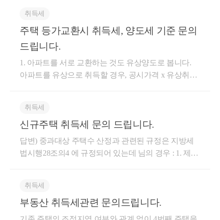
서 취득일 이전에 1세대에 해당한다면 1세대 1주택 취
취득세
득세가 적용됩니다. 참고로 이모와 본인은 동일한 주
주택 등가교환시 취득세, 양도세 기준 문의
소지에 전입신고가 되어 있더라도 동일세대로 보지 않
습니다. 자세한 사항은 관할 지자체(시/군/구청)에 유선
드립니다.
문의를 하시면 됩니다. 도움이 되셨길 바랍니다. 감사
1. 아파트를 서로 교환하는 것도 유상양도로 봅니다.
합니다.
아파트를 유상으로 취득할 경우, 공시가격 x 유상취득
세율(1%~12%)이 적용되는 것입니다. 법무사님으로부
터 안내받은 내용은 맞다고 보시면 됩니다. 2. 주택의
취득세
양도가격은 일반적으로 양도 당시 양도자와 양수자 간
신규주택 취득세 문의 드립니다.
의 실지거래가액에 따릅니다. 실지거래가액을 인정 또
는 확인할 수 없는 경우, 매매사례가액->감정가액->기
답변) 중과대상 주택수 산정과 관련된 규정은 지방세
준시가 순서대로 적용을 합니다. 만약, 감정가액으로
법시행28조의4 에 규정되어 있는데 님의 경우 : 1. 제1
평가한 가액을 실지거래가액으로 할 경우, 해당 가격
호에 의하면 도정법상 정비구역으로 지정되면 1억미
이 시가와 근접한 금액이라면 인정이 되는 것이므로
만이라고 주택수 산정에서 제외되지 않으나 2. 제3호
실무상 문제는 생기지 않을 것으로 보여집니다. 3. 감
취득세
에 의하면 상속받은 주택이나 조합원입주권, 주택분양
정가액이 시가와 너무 동떨어진 금액이거나 기준시가
부동산 취득세관련 문의드립니다.
권은 상속개시일로부터 5년간 중과대상 주택수 산정
보다 낮다면 해당 양도가격은 세무서에서 부인할 수
시 주택수에서 제외되므로 상속받은 때로부터 5년간
기존 주택의 조정지역 여부와 관계 없이 4번째 주택을