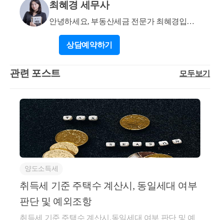
한 가액에 의하는 것이나, 매매계약서에 표시된 실지
최혜경 세무사
거래가액이 동법 시행령 제176조의 2의 규정에 해당하
안녕하세요, 부동산세금 전문가 최혜경입니
여 실지거래가액으로 인정 또는 확인할 수 없는 경우
다.
에는 동법 제114조 제5항의 규정에 의하여 산출한 가
상담
예약하기
액으로 결정하는 것임. ○ 서면5팀-226, 2007.01.18 거주
자가 소득세법 시행령 제98조 제1항 각호의 규정에 의
관련 포스트
모두보기
한 특수관계 있는 자와의 거래에 있어서 토지 등을 시
가를 초과하여 취득하거나 시가에 미달하게 양도함으
로써 조세의 부담을 부당하게 감소시킨 것으로 인정되
어 소득세법 제101조 규정에 의한 부당행위계산을 적
용 양도차익을 계산하는 때에는 그 취득가액 또는 양
도가액을 시가에 의하여 계산하는 것임. ○ 서면5팀-48
5, 2006.10.24 특수관계자와의 거래에 있어서 시가에 미
달하게 양도하는 행위 등 당해 소득에 대한 조세의 부
양도소득세
담을 부당하게 감소시킨 것으로 인정되는 때에는 그
취득세 기준 주택수 계산시, 동일세대 여부
거주자의 행위 또는 계산에 관계없이 시가를 양도가액
으로 하여 양도소득세를 결정하는 것이며 이 경우 ‘시
판단 및 예외조항
가’라 함은 상속세 및 증여세법 제60조 내지 제64조와
취득세 기준 주택수 계산시,동일세대 여부 판단 및 예