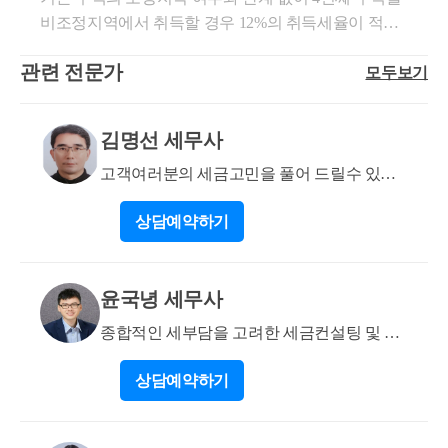
있습니다. 부인할 경우, 세무서는 매매사례가액(양도
은 중과대상 주택수에서 제외될 것으로 판단됩니다.
비조정지역에서 취득할 경우 12%의 취득세율이 적용
일 전후 3개월 이내 유사자산의 매매가액)을 기준으로
종부세에서도 5년간은 상속받은 주택은 제외되기에 2
됩니다. 단, 취득세에서는 공시가격 1억 이하의 주택수
양도소득세를 부과할 수 있으니 참고하시면 됩니다.
7년까지는 다른주택 보유시 1세대1주택자로 취급되므
관련 전문가
모두보기
는 제외가 됩니다. 따라서 보유하고 계신 주택 중 공시
유사사례 첨부합니다. 유사 사례 (판례, 심판례, 심사
로 공제가액이 9억이 아니라 12억이 되므로 9.73억은
가격 1억 이하의 주택이 있을 경우 주택수 산정시 제외
례, 예규) ○ 서면5팀-288, 2006.09.28 「소득세법」 제96
공제범위안에 있어 종부세는 27년 이후에나 과세될 것
가 되는 것입니다. 공시가격 1억 이하 주택수가 제외될
조 제1항의 규정에 의한 양도자산이 실지거래가액 과
김명선 세무사
으로 판단됩니다.
경우, 비조정지역에서 2번째 주택을 취득한다면 1%~
세대상인 경우 양도가액은 양도자와 양수자간에 실제
3%, 비조정지역에서 3번째 주택을 취득한다면 8%의
고객여러분의 세금고민을 풀어 드릴수 있는
로 거래한 가액(이하 ‘실지거래가액’이라 한다)에 의하
취득세율이 적용됩니다. 또한, 현재 취득하시려는 주
지식과 경험유
도록 규정하고 있으며 여기서 ‘실지거래가액’이라 함
상담
예약하기
택의 공시가격이 1억 이하라면 주택수와 관계없이 취
은 거래당시 양도자가 당해 자산을 양도함에 있어서
득세는 중과되지 않고 1%가 적용됩니다. 도움이 되셨
그 대가로 양수자로부터 지급받은 가액으로서 매매계
길 바랍니다. 감사합니다.
약서, 기타 증빙자료에 의하여 객관적으로 인식되는
윤국녕 세무사
가액을 말하는 것임. ○ 서면5팀-1330, 2006.12.21 부동
산을 양도하면서 대금을 청산하기 전에 소유권이전등
종합적인 세부담을 고려한 세금컨설팅 및 신
기(등록 및 명의의 개서를 포함한다)를 한 경우에는 등
고
기부에 기재된 등기접수일이 양도시기가 되며, 자산의
상담
예약하기
양도가액은 「소득세법」 제 96조 제1항에 의거 당해
자산의 양도당시의 양도자와 양수자간에 실제로 거래