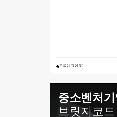
도움이 됐어요
0
중소벤처기
브릿지코드