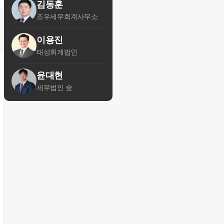
김동훈
조우세무회계사무소
이용진
태성회계법인
윤대현
세무법인 숲