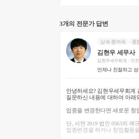
3개의 전문가 답변
상속∙증여세
종
김현우 세무사
김현우세무회계
인천
언제나 친절하고 성
안녕하세요? 김현우세무회계 
질문하신 내용에 대하여 아래와
업종을 변경한다면 새로운 창
단, 서면 2019 법인 0563의
업종변경을 하거나 창업활동을