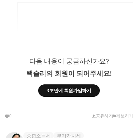
다음 내용이 궁금하신가요?
1. 분양권 (입주권) 취득일로부터 3년 이
택슬리의 회원이 되어주세요!
내 종전주택 양도하는 경우
▶ 주택을 분양권(조합원입주권) 취득일
3초만에 회원가입하기
로부터 3년 이내 양도하고 아래 요건을 
모두 충족하는 경우
0
공유하기
제보하기
a. 종전주택을 취득한 날부터 1년 이상 지
난 후 분양권(조합원입주권) 취득
b.분양권(조합원입주권)을 취득한 날부
종합소득세
부가가치세