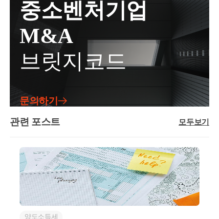
중소벤처기업
대사업자 등록 이후 실제 임대개시가 늦었음에도 불구
한 배달료 할인액은 신청법인이 전액 부담, 즉 구매회
에 따른 직전 임대차계약으로 볼 수 있는 것입니다.사
하고 지자체 주택임대사업자 8년 자동말소가 되자마
원은 배달료를 제외한 음식 대금만을 지급하고-신청인
실관계○ 2020.xx.xx. A주택 취득 계약 *매도인이 임차
M&A
자 임대주택을 팔고, 당연하게도 양도세 신고시 장기
은 VD배달료 상당액을 신청법인이 판매회원으로부터
인으로 A주택에 거주하는 조건으로 매매계약○2021.x
보유특별공제 50%를 적용해서 신고를 했다가 양도소
수취하는 ○○서비스 수수료에서 차감하는 방식으로 정
x.xx. A주택 취득하면서 임차인과 임대차계약 체결, 임
브릿지코드
득세가 추징당한 사례도 종종 있습니다. 이럴 경우 미
산2. 질의내용○신청인이 ○○수수료에서 차감·정산하
대개시- 1년 6개월 이상 임대한 후인 2022.xx.xx. A주택
납세금 뿐만 아니라, 가산세까지 부담합니다.이처럼
는 방식으로 멤버십 가입 회원에게 제공한 ‘VD배달료
임차인(매도인) 사망○ 2022.xx.xx. 임차인의 상속인에
세제혜택을 받지도 못하고, 가산세까지 부과가 될 수
할인액’이 부가세법상 매출에누리로 보아, 해당 수수
게 임대보증금 반환○ 22.xx월 이후 임대차계약 체결 예
있기때문에 이를 잘 알아두셨다가 적용하시면 될 것입
료의 공급가액에서 차감할 수 있는지 여부3. 관련법령
정2. 질의내용○ 주택을 취득하면서 주택의 전 소유자
문의하기
니다. 현재 상황이 복잡하거나 애매하시면 반드시 세
○부가가치세법§29 (과세표준) ①재화 또는 용역의 공
를 임차인으로 하는 임대차계약을 체결하는 경우,- 당
무사와 상담 후 의사결정을 하시는 것이 좋습니다.도
급에 대한 부가가치세의 과세표준은 해당 과세기간에
관련 포스트
해 임대차계약이 소득령§155의3에 따른 직전 임대차
모두보기
움이 되셨길 바랍니다. 감사합니다.좋은 하루 보내세
공급한 재화 또는 용역의 공급가액을 합한 금액으로
계약에 해당하는지 여부주택을 취득하면서 해당 주택
요!★전화상담 및 방문상담은 직접02-6403-9250으로
한다.③제1항의 공급가액은 다음 각 호의 가액을 말한
의 매도자와 체결한 임대차계약이직전임대차계약에
전화를 주시거나cta_moonyh@naver.com으로 연락을 주
다. 이 경우 대금, 요금, 수수료, 그 밖에 어떤 명목이든
해당하는지서면-2023-부동산-1332 [부동산납세과-240
시면 됩니다!★주요 경력- 121,000건 이상의 세금 상담
상관없이 재화 또는 용역을 공급받는 자로부터 받는
1]등록일자 : 2023.11.03.생산일자 : 2023.10.13.요지주택
및 용역- 600건 이상의 경정청구를 통한 약 25억 이상
금전적 가치 있는 모든 것을 포함하되, 부가가치세는
을 취득하면서 해당 주택의 매도자와 임대차계약 계약
세금 환급- 세무사 플랫폼 '택슬리' 상담 및 후기 1위 (약
포함하지 아니한다.6.외상거래, 할부거래, 대통령령으
을 체결하여 실제 1년 6개월 이상 임대한 경우 직전임
4,000건 이상 상담)- 전문가 플랫폼 '아하커넥츠' 상담
로 정하는 마일리지 등으로 대금의 전부 또는 일부를
대차계약에 해당함회신귀 질의의 경우, 기존 해석사례
및 후기 1위 (약 500건 이상 상담)- 지식공유플랫폼 '아
결제하는 거래 등 그 밖의 방법으로 재화 또는 용역을
양도소득세