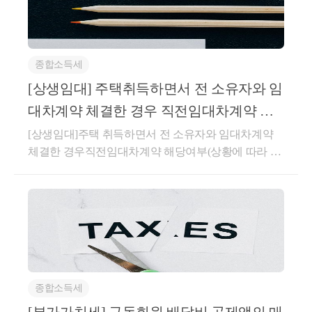
병의 요양, 그 밖에 부득이한 사유로 양도하는 경
우
2. 분양권(입주권) 취득일로부터 3년이 지
종합소득세
난 후 종전주택을 양도하는 경우
[상생임대] 주택취득하면서 전 소유자와 임
분양권(입주권)을 취득한 날로부터 3년
대차계약 체결한 경우 직전임대차계약 해
이 지나 종전주택을 양도하는 경우에는 
당여부(상황에 따라 다름)
[상생임대]주택 취득하면서 전 소유자와 임대차계약
아래 요건을 모두 갖춘 경우 1세대 1주택 
체결한 경우직전임대차계약 해당여부(상황에 따라 다
비과세를 적용받을 수 있습니다. 
름)(직전임대차계약 해당되지 않는 경우)매매계약 체
결 이후 잔금 지급 전에 체결한임대차계약이 직전임대
종전에는 a요건이 없었으나 과세형평을 
차계약에 해당하는지사전-2026-법규재산-0087등록일
제고하기 위해 신설되었습니다.1주택 비
자 : 2026.04.30.생산일자 : 2026.03.16.요지주택 매매계
과세를 받은 후, 아래 요건을 충족하지 못
약을 체결한 후 임대차계약을 체결한 경우로서 주택
하게 된 때에는 그 사유가 발생한 날이 속
취득일 이후 임대기간이 개시되더라도 주택 취득(잔금
하는 달의 말일로부터 2개월 이내에 양도
청산) 전에 임차인과 체결한 임대차계약은 직전임대차
종합소득세
계약에 해당하지 않는 것임답변내용귀 사전답변 신청
소득세를 신고, 납부해야 합니다.
의 사실관계와 같이,1세대가 주택을 취득하는 매매계