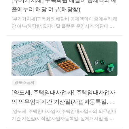
[부가가치세] 구독회원 배달비 공제액의 매
▶주택을 분양권(입주권) 취득일로부터 3
약 체결 이후주택 취득 전에 매수인이 임대인이 되고
출에누리 해당 여부(해당함)
년이 지나서 양도시 아래 요건을 모두 충
전 소유자(매도인)가 임차인이 되는 별도의 임대차계
족하는 경우
[부가가치세]구독회원 배달비 공제액의 매출에누리 해
약을 체결하고 주택 취득과 동시에 임대기간이 시작되
당 여부(해당함)요지배달 플랫폼 운영사가 약관에 따
a. 종전주택을 취득한 날부터 1년 이상 지
어 실제 1년 6개월 이상을 임대한 경우,해당 계약이
라 판매회원 수수료에서 공제해 준 구독회원 배달비
「소득세법 시행령」 제155조의3제1항에 따른 직전임
난 후 분양권(조합원입주권)취득
(2022년 
상당액은 부가가치세법 제29조 제5항 제1호의 매출에
대차계약에 해당하는지 여부에 관하여는 기존 해석사
개정사항. 22년 2월 15일 이후 취득하는 
누리에 해당하여 부가가치세 과세표준에 포함하지 아
례(기획재정부 재산세제과-1440, 2022.11.17.)를 참조하
분양권, 입주권부터 적용)
니함회신배달 플랫폼 운영사가 판매회원과 구매회원
시기 바랍니다.○ 기획재정부 재산세제과-1440, 2022.1
b. 재개발·재건축 주택이 완성된 후 3년 
간의 주문･판매 거래를 중개･지원하고 판매회원으로
1.17.주택 매매계약 체결한 후 임대차계약을 체결한 경
부터 수수료를 지급받는 거래로서, 판매회원과의 이용
이내 재개발·재건축주택으로 세대전원
우로서 주택 취득일 이후 임대기간이 개시되는 경우
약관에 따라 판매회원에 청구할 수수료에서 구매회원
임대인이 주택 취득 전에 임차인과 작성한 임대차계약
이 이사하여 1년이상 계속 거주할 것
양도소득세
중 구독회원 주문 건에 대한 배달비 상당액을 공제하
이 「소득세법 시행령」 제155조의3의 “직전임대차계
c. 재개발·재건축주택이 완성되기 전 또
여 정산하는 경우, 해당 공제액은 용역 공급 조건에 따
[양도세, 주택임대사업자] 주택임대사업자
약”에 해당하는지 여부(제1안) 직전임대차계약에 해당
는 완성된 후 3년 이내에 종전주택 양도
라 통상의 대가에서 직접 깎아주는 금액으로서 부가가
(제2안) 직전임대차계약에 해당하지 않음[회신내용]제
의 의무임대기간 기산일(사업자등록일, 실
d. 종전주택은 1세대 1주택 비과세 요건
치세법 제29조 제5항 제1호의 ‘매출에누리’에 해당하
2안이 타당합니다.1. 사실관계○ ’21.06.26. 서울 마포구
제개시일 중 늦은 날)
[양도세, 주택임대사업자]주택임대사업자의 의무임대
여 질의법인의 부가가치세 과세표준에 포함하지 아니
(2년 이상 보유 및 거주 등)을 충족할 것
A주택 취득 계약 체결(잔금일 : ’22.2.28.)○ ’21.09.11. 1
기간 기산일(시작일)사업자등록일, 실제개시일 중 늦
함상세내용1. 사실관계○신청인은 ○○웹사이트 또는 모
차 임대차계약 체결 - 임대기간 : ’22.2.28. ~ ’24.2.27., 임
은 날안녕하세요. &lt;세무회계 문&gt; 문용현 세무사
바일 애플리케이션을 통해 모바일 앱 이용자(이하 ‘구
대보증금 : 1,050백만원 * 특약사항으로 매도인이 보증