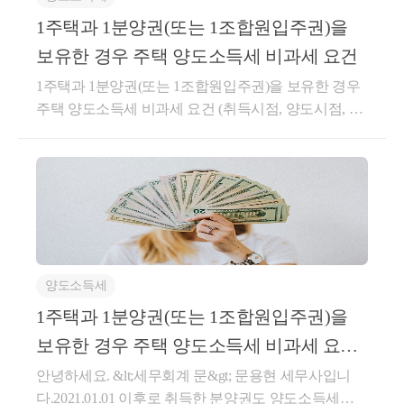
인 “서면-2022-법규재산-4083, 2022.11.02” 를 참고하시
하' 세무/회계 1위 (117,000건 이상 답변 및 337만건 이
공급하는 경우: 공급 형태 등을 고려하여 대통령령으
기 바랍니다.○ 서면-2022-법규재산-4083, 2022.11.02.1
1주택과 1분양권(또는 1조합원입주권)을
상 공유)- KB금융 콘텐츠 필진- 한국경제필진- 서울시
로 정하는 가액⑤ 다음 각 호의 금액은 공급가액에 포
세대가 주택을 취득한 후 해당 주택의 전 소유자와 임
보유한 경우 주택 양도소득세 비과세 요건
마을세무사- ㈜코스맥스 세무팀- ㈜현대중공업 세무기
함하지 아니한다.1.재화나 용역을 공급할 때 그 품질이
대차계약을 체결하여 실제 1년 6개월 이상 임대한 경
획팀- ㈜iMBC 재무회계팀- 세무법인 넥스트
1주택과 1분양권(또는 1조합원입주권)을 보유한 경우
나 수량, 인도조건 또는 공급대가의 결제방법이나 그
우, 해당 임대차계약은 「소득세법 시행령」 제155조
주택 양도소득세 비과세 요건 (취득시점, 양도시점, 예
밖의 공급조건에 따라 통상의 대가에서 일정액을 직접
의3에 따른 직전 임대차계약으로 볼 수 있는 것입니다.
외사항 등)​안녕하세요. &lt;세무회계 문&gt; 문용현 세
깎아 주는 금액 ⑥사업자가 재화 또는 용역을 공급받
상세내용1. 사실관계-’20.5.1.A주택 취득계약*체결*매
무사입니다. ​2021.01.01 이후로 취득한 분양권도 양도
는 자에게 지급하는 장려금이나 이와 유사한 금액 및
도인이 임차인으로 거주 및 임대보증금 제외한 잔금
소득세에서 주택수에 포함되기 때문에 분양권과 주택
제45조제1항에 따른 대손금액(貸損金額)은 과세표준
지급 조건-’20.5.27.A주택 취득하면서 전소유자와 임대
을 보유한 경우, 주택을 양도한다면 일반적으로 2주택
에서 공제하지 아니한다.○부가가치세법 시행령§61
차계약 체결-’22.5월기존 임차인과 임대보증금 또는 임
자에 해당되어 양도소득세가 과세됩니다. 다만 일정
(외상거래 등 그 밖의 공급가액의 계산) ①법 제29조제
대료의 증가율이 100분의 5를 초과하지 않는 임대차계
요건을 충족하면 주택을 비과세 받을 수 있습니다. 1분
3항제6호에서 "대통령령으로 정하는 마일리지 등"이
약 체결2. 질의내용 - 주택을 취득하면서 주택의 전 소
양권(또는 입주권)과 1주택을 보유할 경우, 1주택 양도
란 재화 또는 용역의 구입실적에 따라 마일리지, 포인
유자를 임차인으로 하여 주택을 취득한 날 해당 주택
양도소득세
시 비과세를 받기 위해서는 아래의 1 혹은 2 요건을 충
트 또는 그 밖에 이와 유사한 형태로 별도의 대가 없이
에 대한 임대차계약을 체결한 경우,「소득세법시행
족해야 합니다.​​​1. 분양권 (입주권) 취득일로부터 3년 이
적립받은 후 다른 재화 또는 용역 구입 시 결제수단으
1주택과 1분양권(또는 1조합원입주권)을
령」제155조의3 상생임대주택 특례의 직전 임대차계
내 종전주택 양도하는 경우▶ 주택을 조합원입주권 취
로 사용할 수 있는 것과 재화 또는 용역의 구입실적에
약으로 볼 수 있는지도움이 되셨길 바랍니다. 감사합
보유한 경우 주택 양도소득세 비과세 요건
득일로부터 3년 이내 양도하고 아래 요건을 모두 충족
따라 별도의 대가 없이 교부받으며 전산시스템 등을
니다.좋은 하루 보내세요!★전화상담 및 방문상담은
(취득시점, 양도시점,
안녕하세요. &lt;세무회계 문&gt; 문용현 세무사입니
하는 경우a. 종전주택을 취득한 날부터 1년 이상 지난
통하여 그 밖의 상품권과 구분 관리되는 상품권(이하
직접02-6403-9250으로 전화를 주시거나cta_moonyh@n
다.2021.01.01 이후로 취득한 분양권도 양도소득세에
후 조합원입주권 취득b. 조합원입주권을 취득한 날부
이 조에서 "마일리지등"이라 한다)을 말한다. ②법 제2