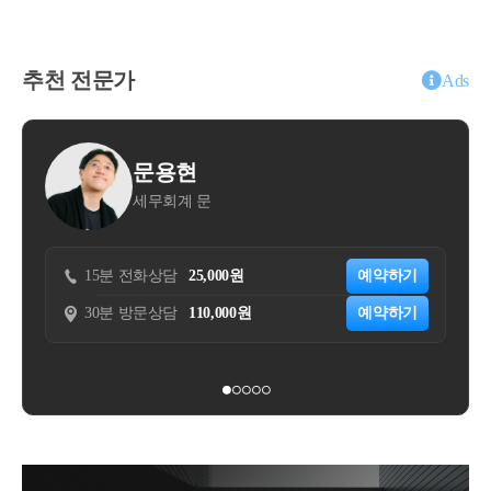
입니다.주택임대사업자는 장기보유특별공제혜택, 양
매회원’)와 음식점(이하 ‘판매회원’)간 음식 주문･판매
금 10.5억원에 2년간 전세 거주○ ’23.11.04. 2차 임대차
도소득세 중과배제, 양도소득세 감면등의 세제혜택을
중개 서비스(이하 ‘○○서비스’)를 제공함-신청인은 ○○
계약 체결 - 임대기간 : ’24.2.28. ~ ’26.2.27., 임대보증금 :
적용받을 수 있습니다. 해당 세혜택을 받기 위해서는
서비스에 대한 대가로 판매회원으로부터 음식가격 대
추천 전문가
900백만원○ ’26.2.27. A주택 양도 예정2. 질의내용○매
Ads
의무임대기간을 충족해야 합니다.의무임대기간 판단
비 일정 요율의 서비스 이용료(이하 ‘○○서비스 수수
매계약 체결 이후 잔금 지급 전에 양수인이 임대인으
시 임대기간 기산일(시작일)부터 계산하므로 기산일
료’)를 수취함-음식 배달방식은 Vendor Delivery[VD, 판
로서 전 소유자(매도인)와 별도의 임대차계약을 체결
(시작일)을 파악하는 것이 아주 중요합니다. 단순히 사
매회원(음식점)이 선택한 제3자 배달업체가 음식을 배
하고 주택 취득과 동시에 임대차 기간이 시작되어 실
용현
김동훈
업자등록일부터 기산하는 것이 아니기 때문에 잘못 판
달하는 방식으로 신청인은 구매회원으로부터 배달료
제 1년 6개월 이상을 임대한 경우, - 해당 계약이 상생
회계 문
조우세무회계사무
단하시면 주택임대사업자의 세제혜택을 적용받지 못
를 수취하여 판매회원에게 전달] 및 Own Delivery(OD)
임대주택 특례의 직전임대차계약에 해당하는지 여부
하실 수도 있습니다.민간임대주택법과 국세 세제혜택
의 2가지 유형으로 구분됨○신청인은 구매회원이 월 0,
(직전임대차계약 해당되는 경우)주택을 취득하면서 해
을 적용받기 위한 의무임대기간 기산일은 아래와 같습
000원(이하 ‘구독료’)을 지불하면 당월 주문 중 건당 최
당 주택의 전 소유자와체결한 임대차 계약이 직전 임
담
25,000원
예약하기
15분 전화상담
33,000원
니다.&lt;민감임대주택법 기산일 : ❶, ❷중 늦은 날&gt;
소주문금액(00,000원)이상 주문에 대해 배달료(배달형
대차계약에 해당하는지 여부서면-2022-법규재산-4083
담
110,000원
예약하기
30분 방문상담
110,000원
❶ 지자체 임대사업자등록일❷ 실제 임대개시일&lt;국
태 불문)를 전액 할인받을 수 있는 멤버십제도를 운영
[법규과-3154]등록일자 : 2022.11.18.생산일자 : 2022.11.
세 세제혜택 기산일 : ❶,❷,❸ 중 늦은 날&gt;❶ 지자체
함-신청인은 멤버십 이용자에게 이용기간 동안 앱 내
02.요지주택을 취득하면서 해당 주택의 전 소유자와
임대사업자등록일❷ 세무서 사업자등록일❸ 실제 임
안내된 혜택을 제공하는 것을 신청법인이 멤버십 이용
체결한 임대차 계약을 직전 임대차계약으로 볼 수 있
대개시일국세(양도세 등)의 세제혜택을 받기 위한 국
자에게 부가가치세 과세대상 용역을 제공하는 것으로
는 것임회신귀 서면질의 신청의 사실관계와 같이, 1세
세 세제혜택의 개시일이 절대적으로 중요할 것이므로
보아,-구독료 수취 시점에부가가치세법 제36조에 따른
대가 주택을 취득한 후 해당 주택의 전 소유자와 임대
반드시 ❶,❷, ❸ 중 늦은 날로부터 8년 이상인지, 10년
영수증을 발급하고 그 구독료에 대한 부가가치세를 신
차계약을 체결하여 실제 1년 6개월 이상 임대한 경우,
이상인지 등을 확인해보아야 합니다.실제 사례로, 임
고･납부하고 있음○멤버십에 가입한 구매회원들에 대
해당 임대차계약은 「소득세법 시행령」 제155조의3