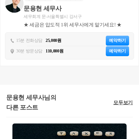
터 3년 이내 종전주택 양도
문용현 세무사
c. 종전주택은 1세대 1주택 비과세 요건(2
세무회계 문
서울특별시 강서구
★ 세금은 압도적 1위 세무사에게 맡기세요! ★
년 보유 및 거주 등)을 충족할 것
다만, 1년 이상 지난후 
분양권(입주권)
을 취득하
15분 전화상담
25,000원
예약하기
는 요건을 적용하지 않는 경우도 있습니다.
30분 방문상담
110,000원
예약하기
※ 1년 이상이 지난 후 분양권(입주권)을 취득하
는 요건을 적용하지 않는 경우
● 민간건설임대주택 또는 공공건설임대주택을 
취득하여 양도하는 경우로서 임차일부터 해당 주
택의 양도일까지의 기간 중 세대전원이 거주한 기
문용현 세무사님의
간(부득이한 사유로 세대원 중 일부가 거주하지 
모두보기
다른 포스트
못하는 경우 포함)이 5년 이상인 경우
● 주택 및 그 부수토지의 전부 또는 일부가 법률
에 의하여 수용되는 경우
● 1년이상 거주한 주택을 취학, 근무상의 형편, 질