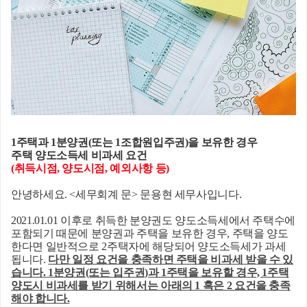
1주택과 1분양권(또는 1조합원입주권)을 보유한 경우
주택 양도소득세 비과세 요건
(취득시점, 양도시점, 예외사항 등)
안녕하세요. <세무회계 문> 문용현 세무사입니다.
2021.01.01 이후로 취득한 분양권도 양도소득세에서 주택수에
포함되기 때문에 분양권과 주택을 보유한 경우, 주택을 양도
한다면 일반적으로 2주택자에 해당되어 양도소득세가 과세
됩니다.
다만 일정 요건을 충족하면 주택을 비과세 받을 수 있
습니다. 1분양권(또는 입주권)과 1주택을 보유할 경우, 1주택
양도시 비과세를 받기 위해서는 아래의 1 혹은 2 요건을 충족
해야 합니다.