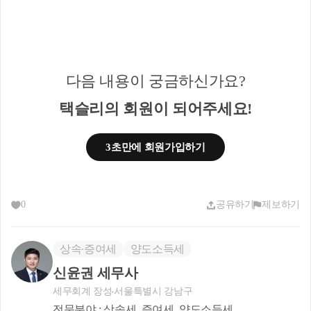
통상, 
시간이 지날수록 부동산 가치는 상승
하므
로 기준시가 또한 시간이 지날수록 상승하게 됩니
다.
다음 내용이 궁금하신가요?
택슬리의 회원이 되어주세요!
따라서, 취득한 이후 오랜기간이 흘러서 양도하
게 된다면, 취득 시 기준시가는 작을 것이고, 양도 
시 기준시가는 그에 비해 클 것입니다.
3초만에 회원가입하기
그렇게 되면, 환산취득가액은 자연스레 작게 도출
됩니다.
0
공유하기
제보하기
납세자들은 양도 시 기준시가를 줄이거나, 취득 
시 기준시가를 올려서 환산취득가액을 유리하게 
상속∙증여세
양도소득세
만들 수 있습니다만, 사실 상 취득 시 기준시가는 
신윤권 세무사
고정적인 숫자이기에 변동시킬 수 없습니다.
세무회계 장성
서울특별시 강남구
그렇다면, 오늘의 주제인 
토지 수용된 경우로서 
전문분야 : 상속세, 증여세, 양도소득세