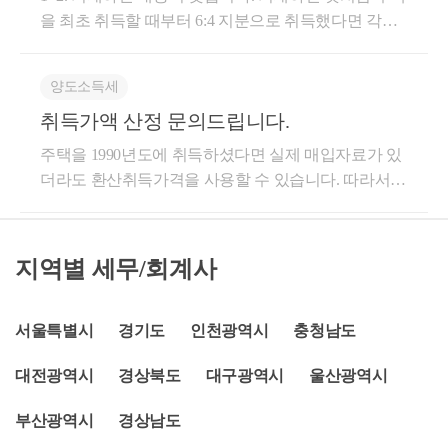
한다) 중 국세청장이 고시하는 사업자(이하 “시가고시
결정한 가액 ③ 당해 토지와 바로 인접된 토지 중 품위
시가가 오른 비율을 고려하여 취득가액을 계산하게 되
일이 속한 달의 말일부터 6개월 이내증여 취득 : 취득
을 최초 취득할 때부터 6:4 지분으로 취득했다면 각자
료상담이 원칙입니다.◆ 전화 : 02-565-2200◆ 메일 : cta
가상자산사업자”라 한다)가 취급하는 가상자산의 경
ㆍ정황이 유사한 토지의 등급 ④ 품위ㆍ정황이 유사한
는데요.20억 X 5억 / 10억 = 환산 취득가액 10억기준시
일이 속하는 달의 말일부터 3개월 이내상속세 신고 시,
의 취득가액은 18억과 12억이 되는 것입니다. 만약, 단
shin6251@naver.com◆ 유튜브 : 택스신
우: 각 시가고시가상자산사업자가 2022년 1월 1일 0시
토지가 없는 때에는 당해 토지 소재지 동(리)의 최하등
가가 적게 오르면 오를수록취득가액을 많이 인정받게
골프회원권은 상속세 신고대상이 아니라고 오해하시
독명의로 취득한 이후에 배우자에게 일부 지분을 증여
현재 가상자산별로 공시한 가상자산 가격의 평균2. 제
급
양도소득세
되어환산취득가액이 높아지고 세액적으로 유리할 수
는 분들이 생각보다 많습니다.재산적 가치가 있는 것
했다면 증여받은 배우자의 취득가액은 증여세 신고 당
1호 외의 경우: 법 제119조제12호타목에 따른 가상자
취득가액 산정 문의드립니다.
있습니다.예를 들어 신축 실제 취득가액이 5억원인데
이므로 당연히 피상속인의 상속재산에 포함되어 상속
시의 가액이 되는 것입니다. 도움이 되셨길 바랍니다.
산사업자등이 2022년 1월 1일 0시 현재 가상자산별로
환산으로 취득가액을 계산하면 10억원이 나온다면다
세가 과세됩니다.상속인들께서는 해당 내용 꼭 참고하
감사합니다.
공시한 가상자산 가격​요약하자면즉 실지 취득가액과
주택을 1990년도에 취득하셨다면 실제 매입자료가 있
들 환산취득가액을 사용하고 싶을 수 있겠죠?환산취
시기 바랍니다.오늘은 골프회원권의취득부터 양도,상
22년 1월1일 현재 0시 공시가격의 평균중 큰 가격이 취
더라도 환산취득가격을 사용할 수 있습니다. 따라서
득가액 사용시 주의사항 : 가산세이런 부당행위 때문
속,증여에 관련하여 전반적인 세금이슈에 대해 살펴보
득가액으로 된다는 것입니다.​따라서 상장된 코인이라
환산취득가격이 실제 취득가격보다 높다면, 환산취득
에, 세제적으로 가산세 제도를 만들었는데요.환산취득
았습니다.친절한소통과 꼼꼼한검토가 가능한 세무회
면 딱히 취득가액 걱정은 하지 않으셔도 될거같습니
가격을 사용하셔도 세법상 전혀 문제는 없습니다. 참
가액을 활용하실 땐 이 부분을 꼭 주의하셔야 합니다.
계 장성사업자 세무기장과 재산제세와 관련한최적의
다. 다만 원래 취득가액이 더 크다면 확인은 해두셔야
고로 환산취득가격을 사용할 경우, 필요경비는 취득당
지역별 세무/회계사
건물을 신축 혹은 증축한 뒤그 건물의 취득일 (증축일)
절세안을 도출합니다.이상 세무회계 장성의 신세무사
겠죠.​실제취득가액을 쓰는 경우엔 선입선출로 계산해
시 공시가격의 3%가 적용되니 참고하시면 됩니다. 도
로부터 5년 이내건물을 양도하는 경우라면,감정가액
였습니다.감사합니다.*상담문의*☎ 010 - 5658 - 7879
야 할테니 조금더 신경쓸 필요는 있다 봅니다.​그 외에
움이 되셨길 바랍니다. 감사합니다.
토지수용 양도소득세 감면율 총정리
또는 환산취득가액을그 취득가액으로 산정하는 경우
상담 중에 통화가 어려운 경우가 있으므로, 문자로 연
비상장 코인의 거래에 대해서 취득가액이 없는 경우에
서울특별시
경기도
인천광역시
충청남도
라면감정가 / 환산취득가액의 5%를가산세로 결정세액
락주시면 감사하겠습니다.재산제세(상속, 증여, 양도
는 기사처럼 문제의 소지가 보이기 때문에 만약 비상
blog.naver.com
에 더하게 됩니다.신축 공사비용 보다 감정/환산시 취
세) 상담은유료상담이 원칙입니다.◆ 전화 : 02-565-220
대전광역시
경상북도
대구광역시
울산광역시
장 코인을 가지고 있으신분이라면 기존 취득 및 양도
득가액을 높이기 위해일부러 분실 등을 사유로 실지거
0◆ 메일 : ctashin6251@naver.com◆ 유튜브 : 택스신
한 내역을 확보해 두셔야 할거같습니다!​감사합니다.
래가액을 넣지 않는 경우를방지하기 위해 이러한 가산
부산광역시
경상남도
세 제도가 마련되었습니다.이유 불문 요건에 맞으면