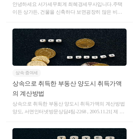
최근 진행한 사례는, 남편 1주택 보유, 아내 1주택 보유
안녕하세요 서가세무회계 최혜경세무사입니다.주택
환산취득가액 = 양도가액 x (취득 시 기준시가 / 양도
가 되었기 때문에, 상속세 납세의무에서 자유로워 질
시면 좋습니다.
상태로서 일시적 2주택 비과세 요건을 충족한 경우입
이든 상가든, 건물을 신축하다 보면굉장히 많은 비용
시 기준시가)경기도 화성시에 위치한 골프장을 기준으
것이라고 착각할 수 있지만,반드시상속 전문 세무대리
니다.이때, 남편주택을 시부모에게 고가로 양도하여
이 들지만,법인이 신축하는 것이 아닌개인이 신축하는
로 살펴보겠습니다.화성시청 홈페이지에서 시가표준
인과 상담을 통해 의사결정하시기를 권장드립니다.htt
자금확보를 하는 컨설팅이었습니다.최종적으로양도
다가구주택, 상가주택, 다세대주택, 근생건물 등은건
액을 검색하면, 차량, 선박 등과 함께 골프장회원권의
ps://blog.naver.com/jang-sung/223786594281택스신의 사
소득세는 0원, 증여세 0원, 부모님의 유상취득세만 일
설, 인테리업 업계 특성상제대로 된 계약서나 영수증
기준시가도 조회할 수 있습니다.리베라cc의 정회원의
건수첩 - 태아의 유산, 불편한 진실안녕하세요? 세무회
부 발생되게 세팅하여 진행한 건입니다.해당 납세자께
을 발행해주지 않거나,현금 등으로 처리를 하는 경우
기준시가는 41백만이고, 기흥cc의 일반회원 기준시가
계 장성의 신세무사입니다. 오늘은 택스신의 사건수첩
서는 지방의 본인 소유주택을 정리하고, 서울로 옮기
가 많습니다.보존등기를 하고자 취득세를 낼때도법인
는 255백만원입니다.골프회원권 양도소득세구 분내
첫번째 주제로서 태아와 상속에 ...blog.naver.com3) 대습
는 과정에서 부족한 자금 마련에 증여를 고민하시다가
은 장부 및 관련 도급계약서나 증빙을 필수적으로 받
용세 율일반 소득세율(중과 x)주택 등과 달리, 1년 내
상속인 및 특별연고자상속인이 될 직계비속 또는 형제
고가양도로 진행한 사례였습니다.어떤 누군가는 저가
지만,개인은 직접 지으신 경우도 있고,계약서 등을 분
단기양도해도 중과 x재산평가액거래 당시 실제 거래
자매가 상속개시 전에 사망하거나, 결격자가 된 경우
양수도 혹은 고가양수도로 진행하는 것이 오히려 불리
상속∙증여세
실하신 경우도 있어서과세표준이 직접 든 공사비가 아
가액 or 시가표준액필요경비취득세, 취득 부대비용 및
에 그 직계비속 또는 배우자가 있는 때에는 그 직계비
할 수 있습니다.저희 세무회계 장성은납세자별로 맞춤
닌시가표준액으로 산정하여소액의 취득세를 내는 경
양도비용 or 필요경비개산공제장기보유특별공제적용
상속으로 취득한 부동산 양도시 취득가액
속 또는 배우자가 사망하거나 결격된 자의 순위에 갈
형 절세포인트를 제시합니다.단순히, 증여 혹은 양도
우도 굉장히 많습니다.그렇다면, 이런 신축 건물을추
불가다른 양도자산 합산부동산 및 부동산을 취득할 수
음하여 상속인이 됩니다.즉, 상속인이 먼저 사망한 경
의 계산방법
시점의 세금으로만 판단하지 않습니다.추후 발생할 상
후 양도하게 된다면 어떻게 양도세가 계산될까요?매
있는 권리(분양권 등), 영업권, 회원권 등신고,납부기한
우에, 그 상속인의 직계비속 또는 배우자가 상속인이
상속으로 취득한 부동산 양도시 취득가액의 계산방법
속까지 고려하여종국적으로 절세가 되는 최종 절세액
매 물건처럼 '취득시 매매가액'이 명확히 나오지 않기
양도한 날이 속한 달의 말일부터 2개월 이내3) 상속, 증
된다는 것입니다.대습상속은 보통, 자녀가 혼인하여
양도, 서면인터넷방문상담4팀-2268 , 2005.11.21[ 제 목
에 집중합니다.친절한소통과 꼼꼼한검토가 가능한 세
때문에실무상 어려움을 겪는 경우가 많고납세자 분들
여세상속과 증여를 통해 골프회원권을 취득하는 경우
가정을 꾸린 뒤에 일찍 사망한 경우에 발생됩니다.이
]상속으로 취득한 부동산 양도시 취득가액의 계산방법
무회계 장성사업자 세무기장과 재산제세와 관련한최
도 세금 자체를 예측하기가 어렵습니다.오늘은 신축
도 있습니다.재산평가의 원칙은, 상속개시일 혹은 증
때, 피상속인인 부모님 입장에선 상속인인 자녀가 이
[ 요 지 ]상속으로 취득한 부동산의 양도차익을 실지거
적의 절세안을 도출합니다.이상 세무회계 장성의 신세
건물의양도 관련 이슈를 확인해보도록 하겠습니다.신
여일 현재의 시가로 평가하게 되어 있습니다.만약, 시
미 사망하였기에, 상속재산을 주지 않아도 된다고 생
래가액으로 계산하는 경우 그 취득가액은 상속개시일
무사였습니다.감사합니다.
축 건물의 취득가액신축 건물의 취득가액의 원칙은자
가를 알 수 없다면, 재산평가기간 내에 해당 회원권의
각하지만, 먼저 사망한 자녀의 배우자 즉, 사위,며느리