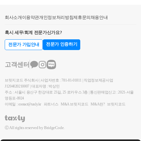
무조건 가산세가 나오니신축 후 5년 이내에 파시는 경
우 주의하셔야 하며,그 기간이 애매하다면 꼭 5년 후에
회사소개
이용약관
개인정보처리방침
제휴문의
채용안내
파시는 것을 권장드립니다.환산취득가액이 10억원이
라면가산세는 5천만원이 추가로 붙습니다.굉장히 큰
혹시 세무/회계 전문가신가요?
제재임을 확인해주세요.환산취득가액 적용시 필요경
전문가 인증하기
전문가 가입안내
비는?원래 양도세 계산 할 때는취득시, 양도시 필요경
비 등을 모두 비용으로 할 수 있습니다.그런데 환산취
득가액을 적용하게 되면,실제 들어간 필요경비가 적용
고객센터
이 안됩니다.이 경우 필요경비개산공제라 하여취득시
기준시가의 3%만 필요경비로 적용하게 됩니다.주의하
브릿지코드 주식회사 | 사업자번호 : 781-81-01811 | 직업정보제공사업
셔야 할 부분은환산취득가액이 아닌기준시가의 3% 라
J1204020210007 | 대표자명 : 박상민
주소 : 서울시 용산구 한강대로 23길, 25 로카우스 3층 | 통신판매업신고 : 2021-서울
는 점입니다.20억 X 5억 / 10억 = 환산 취득가액 10억아
영등포-0924
까의 가정을 기준으로 보자면,환산가액 10억원이 아닌
이메일 : contact@taxly.kr
파트너스
M&A 브릿지코드
M&A란?
브릿지코드
친절한 
소통
과 꼼꼼한 
검토
가 가능한 세
취득시 기준시가 5억원의 3% 를 적용합니다.신축 에
대한 취득가액을 어떻게 결정할지는가산세와 필요경
무회계 장성
비 등을 함께 고려하여 결정하시는 것이 가장 좋습니
Ⓒ All rights reserved by BridgeCode.
다.신축 건물을 매도할 때는일반 주택을 매도하는 것
사업자 세무기장과 재산제세와 관련한 
최
처럼개인이 직접 신고하기에는 무척 어렵습니다.매도