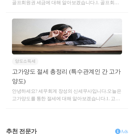
골프회원권 세금에 대해 알아보겠습니다.1. 골프회원
중 각자가 받았거나 받을 재산을 기준으로 대통령령으
권 세금 (1) 개 념 (2) 내 용 1) 취득세 2) 양도소득세 3)
로 정하는 비율에 따라 계산한 금액을 상속세로 납부
상속,증여세1. 골프회원권 세금(1) 개 념'골프회원권'이
할 의무가 있다.(2015.12.15 개정)② 특별연고자 또는
란, 골프장을 우선적으로 또는 유리한 조건으로 이용
수유자가 영리법인인 경우로서 그 영리법인의 주주 또
토지수용될 때 적용할 환산취득가액은, 
한 가지
할 수 있는 권리를 말하며, 회원제 골프장에선 회원권
는 출자자(이하 "주주등"이라 한다) 중 상속인과 그 직
를 유의
하셔야 합니다.
을 보유한 고객들에게만 예약이 가능하거나, 비회원에
계비속이 있는 경우에는 대통령령으로 정하는 바에 따
비하여 매우 저렴한 가격에 이용할 수 있는 권리를 부
라 계산한 지분상당액을 그 상속인 및 직계비속이 납
여하고 있습니다.이러한 골프회원권은 단순한 이용권
부할 의무가 있다.(2015.12.15 개정)③ 제1항에 따른 상
양도소득세
이 아닌, 재산적 가치를 지닌 권리입니다. 회원권 거래
속세는 상속인 또는 수유자 각자가 받았거나 받을 재
가격이 시장에서 형성되고, 자유롭게 거래하며, 이를
고가양도 절세 총정리 (특수관계인 간 고가
산을 한도로 연대하여 납부할 의무를 진다.(2015.12.15
보상금액 산정 기초가 되는 기준시가 
담보로 대출도 이루어지기도 합니다.일반적인 부동산
개정)그렇다면, 상속포기자, 상속결격자, 대습상속인
양도)
(주택 등)과 다르게, 골프회원권은 보유하고 있는 그 자
등은 어떨까요?오늘은 상속세 중에서도 납세의무자에
vs 
안녕하세요? 세무회계 장성의 신세무사입니다.오늘은
체에 세금이 부과되는 재산세, 종합부동산세는 적용되
대해 자세하게 살펴보겠습니다.(2) 내 용1) 법정상속인
양도 당시 기준시가
고가양도를 통한 절세에 대해 알아보겠습니다.1. 고가
지 않습니다.따라서, 취득, 양도, 증여 등을 할 때에 다
상속순위는 아래와 같이 크게 1순위부터 4순위까지 있
양도 절세(1) 개 념(2) 내 용 1) 부동산 재산평가 2) 주택
른 자산과 마찬가지로 세금이슈가 생기게 됩니다.오늘
습니다.이때, 동순위의 상속인이 수인인 때에는 최근
비과세 여부 3) 증여세 여부 4) 사 례1. 고가양도 절세(1)
은골프회원권 세금에 대해서 전반적으로 알아보겠습
친을 선순위로 하고, 동친 등의 상속인이 수인인 때에
개 념블로그에 저가양수도에 관하여 자세하게 글을 작
니다.(2) 내 용1) 취득세지방세법 제7조에서 골프회원
는 공동상속인이 된다고 규정하고 있습니다.여기서,
성한 적이 있습니다.해당 글에는 고저가양수도의 개념
권을 취득한 자에게 취득세를 부과한다고 규정하고 있
보상금액 산정 기초가 되는 시점은 통상 사업인정
추천 전문가
배우자는 피상속인의 직계비속과 직게존속의 상속인
Ads