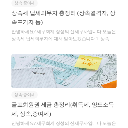
상속∙증여세
개인이 소유하는 토지가 2009.2.4 이후 「공익사업을 위한
상속세 납세의무자 총정리 (상속결격자, 상
에 따라 
수용
되는 경우로서 양도당시의 기준시가보다 보상금
속포기자 등)
되는 기준시가를 양도당시의 기준시가로 적용한다.
안녕하세요? 세무회계 장성의 신세무사입니다.오늘은
상속세 납세의무자에 대해 알아보겠습니다.1. 상속세
납세의무자 (1) 개 념 (2) 내 용 1) 법정상속인 2) 상속결
격자, 상속포기자 3) 대습상속인, 특별연고자 4) 수유자
1. 상속세 납세의무자(1) 개 념상속세는 피상속인의 사
망으로 인해, 피상속인의 상속재산 등이 상속인에게
무상으로 이전되는 것에 대해 과세하는 것을 말합니
다.그렇다면,상속세 납세의무는 누가 부담할까요?당
연히, 상속을 받는 상속인들이 부담하게 됩니다.상속
상속∙증여세
세 및 증여세법에서는 상속세 납부의무를 다음과 같이
규정하고 있습니다.① 상속인(특별연고자 중 영리법인
골프회원권 세금 총정리(취득세, 양도소득
은 제외한다) 또는 수유자(영리법인은 제외한다)는 상
세, 상속,증여세)
속재산(제13조에 따라 상속재산에 가산하는 증여재산
안녕하세요? 세무회계 장성의 신세무사입니다.오늘은
중 상속인이나 수유자가 받은 증여재산을 포함한다)