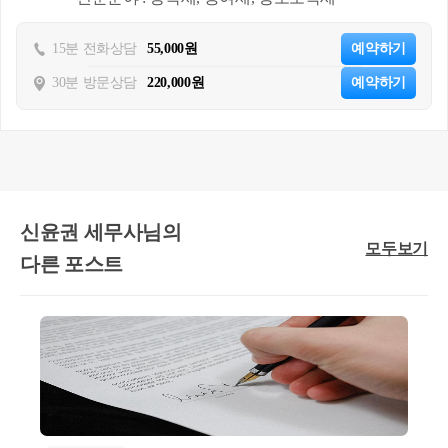
환산취득가액을 적용할 때는 어떻게 될까요?
15분 전화상담
55,000원
예약하기
공익사업에 따른 토지수용은 토지수용하기로 한 
30분 방문상담
220,000원
예약하기
날짜 이후 한참 지나서,
실제 보상이 이루어지게 되어 양도소득세를 계산
하게 되는 
시차가 발생
됩니다.
결국, 보상금 산정 시점보다 양도시기가 더 늦어
지게 되어, 환산취득가액 계산 시, 양도 시 기준시
신윤권 세무사님의
모두보기
가가 보상금 산정 시점보다 더 높아져서 납세자에
다른 포스트
게 불리하게 적용될 여지가 있습니다.
따라서, 양도소득세법 집행기준에서는 
다음과 같
이 납세자들의 권익을 보호
하고 있습니다.
양도소득세 집행기준 [99-164-12]  협의매수,수용되는 토