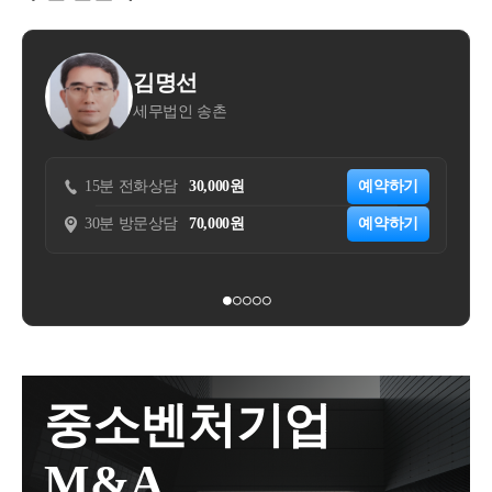
에 대해 알려드리고, 저가양수도를 중점적으로 설명드
습니다.골프회원권은 일률적으로 2.2%의 세율로 취득
이 있는 경우에는 그 상속인과 동순위로 공동상속인이
고시일이 됩니다.
렸습니다.대체로 자녀들이 부모님 보유 부동산을 저가
세를 부과합니다.즉, 상속, 증여, 매매취득에 대한 세율
됩니다.법정상속인은 피상속인의 상속재산 등을 포괄
따라서, 사업시행자가 발행해주는 수용확인서를 
로 양수하는 경우가 많아 저가양수도를 중점적으로 설
이 모두 같습니다.또한, 골프회원권의 취득 당시 가액
적으로 승계하기때문에상속세 납세의무자가 됩니다.
꼼꼼하게 확인하는 것이 중요합니다.
윤대현
명드렸으나,오늘은 고가로 양도하는 경우에 대해 알아
을 기준으로 산정되며, 실제 취득가액을 알기 어려운
2) 상속결격자 , 상속포기자민법에서는 상속인의 결격
세무법인 숲
보겠습니다.고가양도 또한, 저가양수도 거래와 판단하
경우,시가표준액을 기준으로 취득세를 산정합니다.골
사유를 아래와 같이 규정하고 있습니다.민법 제1004조
일례를 들어보면,
는 조건은 같습니다.다만, (시가 - 대가) 즉, 시가보다 주
프회원권 취득세구 분내 용세 율2.2%(매매취득, 증여
[상속인의 결격사유]다음 각 호의 어느 하나에 해당한
는 대가가 적은 것을 전제로 한 저가양수도와 다르게,
취득, 상속취득)과세표준취득 당시 실제가액 or 시가표
자는 상속인이 되지 못한다. &lt;개정 1990. 1. 13., 2005.
2019년 6월 사업인정고시
예약하기
15분 전화상담
50,000원
(대가 - 시가)를 기준으로 판단하게 된다는 것이 차이점
준액신고,납부기한유상 취득 : 취득한 날부터 60일 이
3. 31.&gt;1. 고의로 직계존속, 피상속인, 그 배우자 또는
예약하기
30분 방문상담
200,000원
입니다.고가양도는, 자녀가 보유한 부동산을 부모님에
내상속 취득 : 상속개시일이 속한 달의 말일부터 6개월
2024년 6월 보상금 수령(등기)
상속의 선순위나 동순위에 있는 자를 살해하거나 살해
게 시세보다 고가로 양도하여 증여세 이슈가 걸리지
이내증여 취득 : 취득일이 속하는 달의 말일부터 3개월
하려한 자2. 고의로 직계존속, 피상속인과 그 배우자에
않고, 현금을 더 받기를 원할 때 고려해볼 수 있는 좋은
이러한 경우로서, 일반적으로 시간이 지날수록 기
이내2) 양도소득세양도소득세 신고대상인 시설물이용
게 상해를 가하여 사망에 이르게 한 자3. 사기 또는 강
방법입니다.https://blog.naver.com/jang-sung/22368395870
권은 '명칭에 관계없이 시설물을 배타적으로 이용하거
준시가가 상승한다는걸 가정하였을 때,
박으로 피상속인의 상속에 관한 유언 또는 유언의 철
9?[증여] 저가양수도 거래(증여세, 양도소득세 절세)안
나 일반 이용자보다 유리한 조건으로 이용할 수 있도
회를 방해한 자4. 사기 또는 강박으로 피상속인의 상속
환산취득가액 적용할 양도 시 기준시가는 2019
녕하세요? 세무회계 장성의 신세무사입니다. 오늘은
록 약정한 단체의 구성원이 된 자에게 부여되는 권
에 관한 유언을 하게 한 자5. 피상속인의 상속에 관한
년 기준시가가 됩니다.
저가양수도 거래와 관련하여 알아보겠습니다. 1. 증...b
리'를 의미하며, 골프회원권은 시설물 이용권에 해당
유언서를 위조ㆍ변조ㆍ파기 또는 은닉한 자즉, 고의로
중소벤처기업
log.naver.com(2) 내 용고가양도를 통해서 절세하는 방
하여양도소득세 신고대상에 해당됩니다.양도차익 계
상해 등을 가하여 동순위 상속인 또는 피상속인을 해
법은, 자녀가 부모에게 본인 소유의 부동산을 넘길 때
산은 크게 어렵지 않습니다.양도가액에서 취득가액과
하려는 자는 상속인으로서 지위를 박탈시키는 것입니
M&A
입니다.이때 중요한 포인트는, 크게 세 가지입니다.1)
필요경비를 차감한 것이 되고, 일반적인 부동산과 다
다.상속재산을 목적으로 사람을 해하는 것을 막기 위