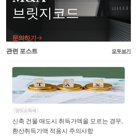
부동산 재산평가특수관계인 간 거래에 있어서 시가 산
르게 장기보유특별공제는 적용되지 않습니다.골프회
한 제도입니다.그렇다면, 상속결격자로서 상속재산을
양도 당시 기준시가 > 보상금 산정 기준
브릿지코드
정이 중요합니다. 해당 시가를 기준으로 30%를 가산하
원권의 양도소득세 계산 시 참고할 점은, 동일한 연도
상속받지 못한 자는 상속세 납세의무가 당연히 없을까
여 거래를 하기 때문에, 시가 산정에 조금이라도 문제
일 기준시가
에 다른 부동산 또는 부동산을 취득할 수 있는 권리를
요?아닙니다.상속결격자와 상속포기자로서, 상속개시
가 생기면, 바로 증여세 이슈가 개입됩니다.따라서, 감
양도하였다면,합산하여 신고하여야 한다는 것입니다.
일 전 10년 이내에 피상속인으로부터 증여 받은 재산
정평가를 받아서 진행하는 것을 권장드립니다.2) 주택
양도 시 기준시가는 보상금 산정 기준일 
반대로 이야기하면, 양도차손이 난 부동산 등이 있으
이 상속재산에 가산되었거나, 추정상속재산이 있는 경
문의하기
비과세 여부고가로 양도하게 될 경우, 저가양수도에
면, 상계하여 계산하는 것도 가능하니,부동산을 손해
우에는상속세 납세의무자인 상속인에 포함됩니다.쉽
기준시가
비해 양도소득세 부당행위부인 규정이 적용되지 않습
보고 팔거나, 회원권을 손해보고 팔 경우, 양도시기를
관련 포스트
게 이야기하면, 피상속인이 돌아가시기 전에 이후에
모두보기
니다.즉, 비싸게 판 만큼 더 늘어난 차액에 대해 양도소
잘 조정하면절세를 할 수있습니다.골프회원권양도차
상속결격자 및 상속포기자가 될 상속인에게 사전증여
득세를 부과하겠다는 것입니다.이때, 고가로 양도하는
익 계산 예시를 살펴보겠습니다.양도소득세 계산 시
등을 통하여 재산이전을 한다면, 상속세 납세의무를
부동산이 12억 이하의 주택으로서, 1세대 1주택 비과
가장 기본이되는 양도가액과 취득가액은 어떻게 산정
부담하게 하겠다는 것입니다.여기서, 추정상속재산은
세 대상이 된다면,시가보다 고가로 양도해도 양도소득
할까요?원칙적으로, 실제 거래가격이 기준이 됩니다.
상속개시일 전 1년 혹은 2년 내 재산 종류별로 일정금
일반적이지 않게, 오히려 양도 시 기준시가가 더 
세는 똑같이 0원입니다.따라서, 1세대 1주택 비과세 적
하지만 취득한 지 오래되어 기억이 나지 않는 경우, 국
액 이상의 재산을 처분, 인출한 것으로서, 상속포기자
용이 가능한 주택일수록 고가양도의 실익이 커집니다.
낮게 평가된다면 어떻게 될까요?
세청에서 고시된 기준시가를 활용할 수 있으며,2009년
등에게 귀속된 것이 확인되면 상속세 납세의무를 지우
3) 증여세 여부시가 대비 30% 또는 3억원을 벗어난 거
02월 03일 이후부터는 골프장이 위치한 지자체의 시가
겠다는 것입니다.https://blog.naver.com/jang-sung/2238092
이때는 납세자에게 유리하게, 원칙대로 양도 당
래가 아니어야 증여세 이슈 없이, 부동산의 시가보다
표준액을 활용해야합니다.지금 시점에서 골프회원권
양도소득세
04056?추정상속재산 총정리 (개념, 요건, 사례, 법령)안
더 많은 현금을 줄 수 있습니다.위 1)에서도 말씀드렸
시 기준시가를 사용하게 됩니다.
을 양도한다면, 매매계약서를 통해 양도가액은 확인되
녕하세요? 세무회계 장성의 신세무사입니다. 오늘은
신축 건물 매도시 취득가액을 모르는 경우,
듯이, 시가자체에 문제가 있지 않는 이상 증여세 이슈
지만, 오래전에 취득하여취득가액을 알 수 없다면, 기
결론
적으로, 토지수용에서 환산취득가 적용 
추정상속재산에 대해 알아보겠습니다. 1. 추정상속
환산취득가액 적용시 주의사항
는 사전에 충분히 검토하여 피할 수 있습니다.4) 사 례
준시가를 활용하여환산취득가액을 적용해야합니다.
재...blog.naver.com따라서, 상속결격자 또는 상속포기자
시, 
납세자에게 유리
하게 적용된다는 것을 알고계