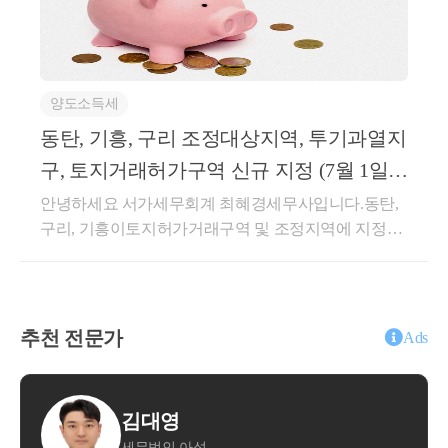
주택'에 대한 양도세 비과세 및 중과 배제 혜택을 주게
입니다.그런데 유일무이하게 국세청에서는가업을 승
특정 주식 등을 양도하는 경우
됩니다.일반적으로 상속주택을 즉시 매도하게 되면취
계하는 경우 전폭적인 지지를 해주고자 하는데요.부모
득가 (상속가액) = 양도가 (매매가액) 이 동일하기 때문
세대로부터 땅이나 부동산, 금융재산등을 받는 것은선
에1차적으로 양도소득세 상 과세금액이 없는 경우가
호하지는 않지만,가업을 승계받아 탄탄한 중소, 중견
양도소득세
일반적이며일반 주택 매도 후 상속 주택이 남은 경우
기업의백년가업을 잇게 하는 것은 국가 정책으로도 밀
그런데 주식 중
상속주택에 대한 1세대 1주택 비과세가 가능하기 때문
동탄, 기흥, 구리 조정대상지역, 투기과열지
어주고 있습니다.세법에서도 당연히 이런 부분을 지원
특정 주식의 경우 일반적인 20% 룰을 따르지 않는데
입니다.그렇다면, 상속주택 + 일반주택을 보유하는 경
해주는 제도가 있습니다.오늘은 그 제도를 살펴보도록
구, 토지거래허가구역 신규 지정 (7월 1일(5
요.
우,일반주택에 대한 양도소득세 특례 제도를 정확히
하겠습니다.가업승계시 특례를 받을 수 있는 제도는증
일) 부터 적용)
안녕하세요 서가세무회계 최혜경세무사입니다.동탄,
확인해보아야 하는데요.상속주택을 보유한다면 어떠
여시 특례와상속시 공제로 나뉘어지게 됩니다.각각 살
특정주식은 크게 두 분류로 나눠집니다.
구리, 기흥이토지허가거래구역 및 조정지역에 지정이
한 매도 / 보유 플랜을 짜셔야 하는지그 전에 상속주택
펴보도록 하겠습니다.가업승계 주식에 대한 증여세 과
되었습니다.기정사실화 되어있었던 지역이고,날짜가
을 어느 정도의 지분으로 협의를 하셔야 하는지양도소
세특례과세특례 이름에도 써있는 것 처럼,&lt;주식&gt;
언제로 될지가 관건이었던 것 같은데투기과열지구 및
득세 특례를 통해 같이 알아볼 수 있겠습니다.상속주
에 대한 증여세 과세특례 입니다.즉, 주식을 가지고 있
조정지역은2026년 7월 1일부터 효력 발생토지거래허
택으로 인한 비과세 특례 (소득령 제155조 제2항)상속
는 법인을 대상으로가능한 과세특례 입니다.개인사업
가구역은2026년 7월 5일부터 효력이 발생합니다.이미
주택으로 인한 비과세 특례 요건을 살펴보겠습니다.일
추천 전문가
자 인 소상공인이나 가업의 경우해당 특례는 적용이
Ads
과점주주의 주식
서울 강남 4구를 제외한 전 구 (21개구) 와경기도의 12
반 주택 + 상속 주택 → 일반 주택을 양도할 때일반 주
되지 않습니다.표에서 보시는 것처럼큰 혜택 두가지가
개 구역은(과천, 광명, 하남, 의왕, 성남 분당/수정/중원,
택에 대한 비과세 혜택을 주는 제도입니다.이때 일반
있는데,부모 자식 간에 증여재산공제는 원래 5천만원
수원 영통/장안/팔달, 용인 수지, 안양 동안)2025년 10
주택은 상속 개시일 현재보유하고 있던 주택에 대해서
밖에 안되지만가업승계 특례시 증여재산공제가 10억
문용현
법인의 자산총액 중 
토지, 건물, 부동산에 관한 권리 
월 16일재지정이 된 상태인데요.뒤이어화성 동탄구 /
한정하는데요.요건을 살펴보도록 하겠습니다.상속개
원이 됩니다.즉 10억원 미만의 가업을 승계하는 증여
등의 비율이 50% 이상
인 경우 
성
세무회계 문