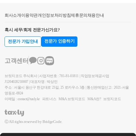
간주취득세 등 별도의 세금문제는 없는지 추가상담 받
부터는 금융투자소득에 대해서 상당한 지각변동이 일
은 통산하지 아니하는 것으로 봄이 타당한 점, 특정자
시가 평가 없이액면가로 진행하게 되면차후 주식증여
아보시기를 권유드립니다. 감사합니다.
어날 것으로 보인다. 바뀐 세법을 숙지하는 것부터가
산의 양도가 과세대상이 아니라서 그 양도로 인하여
에 대한 세무조사가 나오는 경우가 많기 때문에꼭 주
회사소개
이용약관
개인정보처리방침
제휴문의
채용안내
절세의 첫 걸음이다. [사진 pxhere]해외주식 양도소득
발생한 수익에 대하여 양도소득세를 과세할 수 없다면
의하셔야 합니다.증여는 타이밍과 물건 선택에 따라같
세 계산할 때 주의할 점은?첫째로 환율문제가 있다. 해
그 양도로 인하여 발생한 손실에 대하여도 결손금으로
은 금액을 증여하더라도증여세액이 달라질 수 있습니
혹시 세무/회계 전문가신가요?
외주식이기 때문에 주식 금액뿐 아니라 환율에 따라서
인정하지 않는 것이 공평한 점(2011.7.15., 서울고법201
다.그래서자녀에게 어떤 가치를 주어야차후 절세효과
전문가 인증하기
전문가 가입안내
양도차익이 달라질 수 있다. 환율 적용의 원칙은 양도
0누38617 참조)등을 종합하여 볼 때, 쟁점아파트는 일
를 볼 수 있고자녀의 재산 증식에도 도움이 될 수 있는
가액은 양도대금이 입금되는 날의 환율, 취득가액이나
시적 1세대 2주택으로 비과세 대상에 해당하므로 쟁점
지고민해보고 진행하시는 것이 좋습니다.위의 내용과
필요경비의 경우 결제대금이 출금되는 날의 환율을 적
아파트에서 발생한 양도차손을 다른 양도자산의 양도
관련하여 궁금한 내용 있으시다면,아래 링크로 연락주
고객센터
용한다. 여러 번에 걸쳐 수령 혹은 지출하는 경우에는
소득금액에서 차감하여야 한다는 청구주장은 받아들
시길 바랍니다.친절하고, 꼼꼼하게, 함께 고민해드리
각각 입금 혹은 출금되는 날의 환율을 적용한다.두 번
이기 어렵다 할 것이다.단, 9억 이상 고가주택의 매매
겠습니다.긴 글 읽어주셔서 감사합니다.서가세무회계
브릿지코드 주식회사 | 사업자번호 : 781-81-01811 | 직업정보제공사업
째로 동일종목을 수차례에 걸쳐 취득 또는 양도한 경
인 경우 9억 초과분에 대해서는 양도세가 과세되는데,
J1204020210007 | 대표자명 : 박상민
최혜경 세무사 드림.
우에 어떻게 취득금액이 결정되는지를 확인해 볼 필요
주소 : 서울시 용산구 한강대로 23길, 25 로카우스 3층 | 통신판매업신고 : 2021-서울
이런 경우 고가주택 매매에서 손실이 발생하면과세분
영등포-0924
가 있다. 소득세법 제162조 제5항에 따르면 먼저 취득
인 9억초과분에 대해서만 양도차손을 타 이익과 통산
이메일 : contact@taxly.kr
파트너스
M&A 브릿지코드
M&A란?
브릿지코드
한 것을 먼저 처분한 것으로 보는 선입선출법으로 양
해줍니다.사전-2015-법령해석재산-03771세대1주택 고
도차익을 산출한다. 하지만 주식의 취득과 처분을 대
가주택 양도차손 발생시 소득금액 계산방법[ 요 지 ]1
행해주는 증권사 전산에서 이동평균을 적용하는 경우
세대1주택인 고가주택의 양도차손의 통산은 총 양도
Ⓒ All rights reserved by BridgeCode.
이동평균법도 가능하며, 연도별로 선입선출법과 이동
차손 중 9억원 초과분에 상당하는 양도차손에 대해서
평균법 중에 선택이 가능하다는 예규(국제세원-229, 20
만 통산 가능함[답변내용]「소득세법」제102조 규정