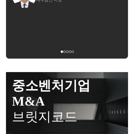
용인 기흥구 / 구리시이 3곳이신규 지정이 되었습니다.
시일 현재 일반주택을 소유하고 있을 것별도세대인 피
진행시증여세를 한푼도 안낼수도 있다는 것입니다.두
50% 이상 보유하고 있는 과점주주가
이제는 다주택자 중과, 취득세 중과, 대출 규제, 토허제
상속인으로부터 주택을 상속받을 것선순위 상속주택
번째로 120억까지 10%, 600억까지는 20%의한도로 증
3년 내 그 외의 자에게 50% 이상 양도하는 경우
적용 등많은 분들이 조정지역 등의 효과를 잘 아시고
에 해당할 것일반주택을 상속주택보다 먼저 양도할 것
여세를 과세합니다.증여세가 정말 많이 줄어들 수 있
15분 전화상담
25,000원
계실텐데요.다시 한번 정리해드리도록 하겠습니다.대
양도일 현재 일반주택은 2년 이상 보유요건을 충족할
습니다.다만, 증여자인 부모가 추후 사망하는 경우상
주식의 양도 세율인 10% ~ 30% 를 적용하는 것이 아
30분 방문상담
110,000원
출가계대출은 크게주담대와 전세대출로 나누어집니
것1번 요건 및 4번 요건주택은 상속이 일어난 뒤에 산
속세에서 정산 과세되게 됩니다.예를 들어가업승계를
닌
다.조정지역 및 투기과열지구에서주담대를 받고자 하
주택은 안됩니다.상속 당시 기존에 보유하고 있던 주
위해 10억원의 지분가치를 증여한 경우10억원의 지분
부동산 등을 양도할 때의 세율과 같은 기본 세율
는 경우금액에 상관없이LTV 가무주택자는 40% (처분
택을 양도할 때만비과세 혜택이 가능합니다.① 일반
에 대한 증여세는 없습니다.이후 20년 뒤에 상속이 발
6% ~ 45% 를 적용하게 됩니다.
조건부 1주택자 포함)유주택자는 0% (대출 불가) 규제
주택을 보유한 상태에서② 상속 주택을 취득 한 뒤③
생하게 되었고,20년 뒤 10억원의 지분가치는 20억원이
가 적용됩니다.생애최초의 경우 LTV 70% + 전입의무
일반 주택을 먼저 양도하시는 순서여야 합니다.2번 요
되었습니다.상속세를 필수적으로 정산하셔야 하는데,
(6개월 이내) 를 가집니다.비규제지역은무주택자가 7
건.별도세대여야 합니다.비과세는 1세대 1주택인 경우
정산 방법은기존 증여재산가액 + 이번 상속재산가액
0%, 유주택자가 60% 인 것과는대출 폭이 현저히 줄어
이며,동일세대라면 상속을 받았다 하더라도 상속 전/
의10% ~ 50% 세율을 적용하는 것입니다.그래서 20억
중소벤처기업
부동산 과다보유법인의 주식
든다는 것을 알 수 있습니다.전세대출의 경우소유권
후 모두동일 세대 기준으로 양도세 비과세를 판단하기
원이 아닌 10억원 + 추가 상속재산의 합에 대한상속세
이전 조건부 전세대출은 금지되어매수자가 전세보증
때문에별도 세대가 상속받은 경우 해당 비과세가 가능
를 납부하게 됩니다.이 제도의 가장 큰 장점이 이 부분
M&A
금으로 매매 잔금을 대체하는갭투자 형태의 거래는 차
합니다.3번 요건선순위상속주택에 해당하여야 합니
입니다.증여시점에 자녀는 재산이 충분하지 않을 수
골프장업, 스키장업 등 체육시설업, 휴양시설관련업 
단이 되게 됩니다.세제조정지역의 다주택자의 경우취
다.선순위 상속주택이란,돌아가신 분이 주택이 2채 이
있기에증여세에 대한 과세를 상속 시점으로 이연시켜
브릿지코드
득 / 양도 모두 문제가 될 수 있습니다.조정지역 내 물
및 부동산업, 부동산개발업
 등의
상 있었다면그 중 아래 판단에 따라 선순위 1채만 비과
주면서자연스럽게 자녀의 재산 축적을 도와주는 효과
건을 다주택자가취득하게 된다면,2주택은 8%, 3주택
업종을 운영하는 경우,
세 혜택이 가능하다는 의미입니다.선순위 상속주택은
가 있습니다.그리고 추후 상속이 일어난 경우,상속세
은 12%의 취득세를 부과하게 됩니다.조정지역 내 물건
다음과 같이 판단합니다.① 피상속인의 소유기간이 가
재원 마련 등의 사업적 기반,그리고 재산적 기반을 만