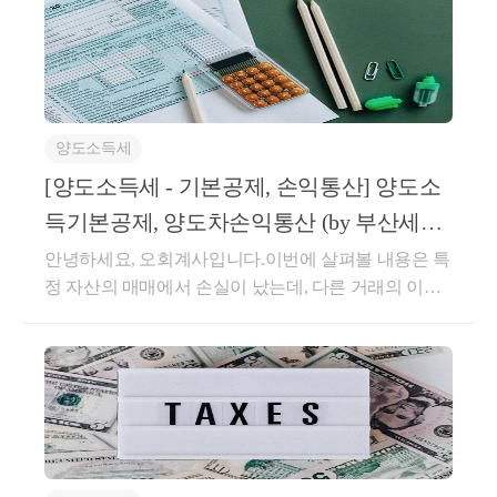
한마디로 계약이 매우 복잡해지는 것입니다.또한 자금
어떻게 주는 것이 더 나은가요?라는 질문을 많이 듣는
판단 기준은 아래와 같습니다.① 상속지분이 가장 큰
제'를 해주겠다는 내용입니다.이때 가업은중소기업,
조달계획서의 이슈가 있습니다.조정지역 및 투기과열
데요.증여세는'누구에게 주느냐' 보다'무엇을 주느
자② 상속주택에 거주하는 자③ 최연장자이 비과세 특
중견기업의 요건을 지켜야 하며또한 가업상속공제가
지구 내 주택을 취득하시게 되면자금조달계획서 및 입
냐'가 더 중요합니다.오늘은재산 종류별로 증여재산을
례에 중요한 점은,위에 상속주택 특례처럼상속 주택을
적용되는 업종이 따로 있습니다.가업의 요건과 피상속
주계획 신고 의무는 물론증빙자료에 대한 제출 의무도
어떻게 평가하는지재산 종류별로 증여세는 어떻게 나
취득할 때 보유하여야 함이라는 조건 자체가 없습니
인, 상속인의 요건은 다음과 같습니다.굉장히 파격적
있습니다.부동산을 사면서 구청 등에잔액 예금 증명
오는지쉽게 정리해드리도록 하겠습니다.증여세는 '증
다.즉, 비과세를 받고자 하는 일반주택은추후 취득한
인 제도이며,한번에 세금이 정리된다는 이점 때문에가
서, 대출 증명서, 차용증, 증여신고서 등을필수적으로
양도소득세
여재산가액'을 먼저 정합니다.단도직입적으로 가장 기
주택도 비과세가 가능하게 됩니다.① 공동상속주택 +
업상속공제를 노려봄직도 하지만,한가지 걸리는 점은
제출해야 합니다.조정 지역 이외에는 6억원 기준으로
특히나 특정주식의 경우
본인증여세의 과세 구조를 먼저 보겠습니다.여기서 가
② 일반주택 취득 → 일반주택 양도시 비과세(소수지
[양도소득세 - 기본공제, 손익통산] 양도소
사후관리가 매우 엄격하다는 것입니다.5년 이내1) 해
자금조달계획서에 대한 제출의무가 있는데요.조정 지
장 중요한 부분은'얼마나 증여했냐' 즉 증여재산가액을
분권자)소수지분권자에대한 비과세 특례 또한선순위
주식을 양도했다고 고려하여
당 가업용 자산의 40% 이상을 처분한 경우2) 해당 상속
득기본공제, 양도차손익통산 (by 부산세무
역에서는 금액과 관계없이모든 매수자는 자금조달계
구하는 부분입니다.증여재산가액은증여일 현재의 시
주택에 한하여 적용하게 됩니다.만약 자녀 2분이 각각
세율 20% 정도를 예상하는 경우가 많은데요.
인이 가업에 종사하지 않는 경우3) 주식 등을 상속받은
사/부산회계사)
안녕하세요, 오회계사입니다.이번에 살펴볼 내용은 특
획서를 필수적으로 제출해야 합니다.자금조달계획서
가로 평가하게 됩니다.현금이라면 그 현금 가액 그대
1주택이 있는 상황에서부모님 1주택을 소유하고 있는
상속인의 지분이 감소된 경우4) 정규직 근로자 수 혹은
정 자산의 매매에서 손실이 났는데, 다른 거래의 이익
는 신고가 되지 않은 수익에 대한 리스크를 안고 있고,
이 경우, 양도가액이 클 경우 40~45% 의 세율을 적용
로를 의미합니다.하지만 부동산이라면, 주식이라면,
경우에지분을 51% : 49% 로 한다면,지분이 큰 주된 상
총급여액의 평균이 상속 전 기준보다 90% 미달하는 경
과 통산이 되어 양도세가 줄일수 있는지 여부입니다.
가족 간 알음알음 건네받은 자산 등에 대한 추적이 들
회원권이라면현금 이외의 자산이라면 의문이 듭니다.
속인은 상속주택으로 인한 비과세 특례를,소수지분권
하여
우다른 부분은 어찌 저찌 지킬 수 있지만고용 부분이
그리고 양도소득기본공제에 대해서도 알아보겠습니
어올 수 있기 때문에문제가 되는 자산의 흐름이 있다
어떤 가액을 기준으로 증여재산가액을 구하는걸까요.
자인 상속인은 공동상속주택으로 인한 비과세 특례를
약 2배 이상의 양도세가 부과될 수 있다는 점 주의하
문제가 클 수 있는데요.중소, 중견기업에서근로자를
다.세부적으로 살펴보면,양도차손은 동일 자산유형내
면,세무사를 통해 꼭 사전 상담을 진행하시기를 권해
세금은 시가가 결정한다는 말이 있습니다.각 재산별
받을 수 있을 여지가 있습니다.이 비과세 특례는가족
채용하는 것도 점점 어려워지고근로자의 고용을 유지
셔야 합니다.
에의 이익을 통산하고, 다른 자산 유형과는 통산되지
드립니다.기타 사항전매조정지역 내 주택은 수도권 3
증여하실 때 어떤 식으로'증여재산가액'을 구하는지 알
간 공동 상속받은 경우 일부 지분을 가지고 있되,내가
하는 것도 점점 어려워지는 상황이기 때문에 그렇습니
않습니다.양도소득금액은 아래의 4가지 유형으로 분
년 지방 1년 간의 전매 제한이 있으며오피스텔 또한 1
아보도록 하겠습니다.상증세법상 '시가'란상속 증여세
보유한 주택에 대한 비과세 요건을 충족시키고자 할
또한 분양권이나 조합원입주권, 또한 주택의 경우
다.이 부분이 지켜지지 않는다면수억원, 수십억원의
류합니다.①유형1: 토지, 건물, 부동산에 관한 권리, 기
년의 전매 제한 규정을 적용합니다.청약조정지역에서
의 기본 가액은 '시가' 입니다.시가란 시장가격, 불특정
때요긴하게 활용 될 수 있습니다.상속받은 주택 중과
2년 이상 보유시 기본세율이 적용되어 
상속세가 가산세와 함께추징될 수 있는 리스크가 있습
타자산②유형2: 주식③유형3: 파생상품④유형4: 신탁
청약을 받게 되면,재담청 제한이 7년,투기과열지구는
다수인 사이에 성립되는 가격을 의미합니다.이 시가로
배제 (167조의3 1항 7호 및 2항 2호)상속받은 주택을 보
니다.오늘은 가업승계에 대한상속, 증여시 특례를 확
최소 2년은 보유하시는 것이 좋고