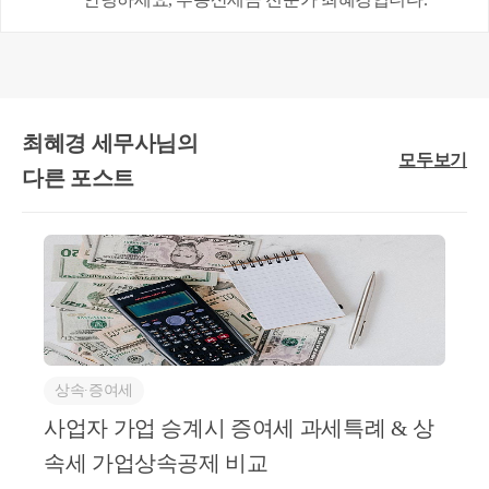
대주주
국내 주식
최혜경 세무사님의
모두보기
다른 포스트
대주주 外
중소기업
해외 주식
위 외의 주식
상속∙증여세
주식은 일반적으로 20% 라고 생각하시면 됩니다.
사업자 가업 승계시 증여세 과세특례 & 상
비상장주식을 대주주가 아닌 경우 일반적으로 양도
속세 가업상속공제 비교
할 때도 20%