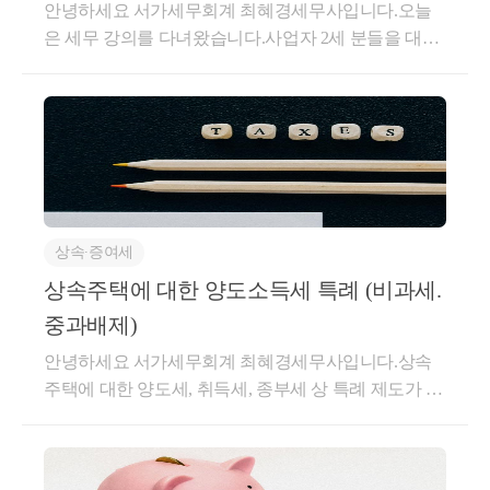
안녕하세요 서가세무회계 최혜경세무사입니다.오늘
해외주식을 중소가 아닌 일반적인 상장 주식을 거래
은 세무 강의를 다녀왔습니다.사업자 2세 분들을 대상
할 때도 20%
으로가업승계시 어떤 부분이 효과적인지 다루는 내용
이었는데,이 부분을 공유하면 좋을 것 같아서 포스팅
여기서 중소기업인 경우 10% 적용이 가능하며
을 남깁니다.모든 재산, 즉 부동산이든 현물, 현금이든,
1년 미만 소유한 비중소기업인 경우 30% 적용이 됩
주식이든어떤 자산의 형태를 가지든부모가 자녀에게
니다.
그 재산을 이전하고자 한다면증여나 상속 (간혹 양도)
의 방법으로진행하셔야 합니다.이 모든 행위에는 당연
히 세금이 붙습니다.상속세와 증여세율은 그 세율이
상속∙증여세
같은데요.10억이 초과되면 40%,30억이 초과되면 무려
절반인 50%의 세율이 붙습니다.현금으로 만약 증여나
상속주택에 대한 양도소득세 특례 (비과세.
상속을 받는다면세금이 많이 나와서 어쩔 수는 없겠지
중과배제)
만,그 현금으로 바로 세금을 납부할 수는 있습니다.그
안녕하세요 서가세무회계 최혜경세무사입니다.상속
런데 문제는 현물 재산 (부동산 기타 등등) 을 받거나주
주택에 대한 양도세, 취득세, 종부세 상 특례 제도가 있
식 지분 등을 받게 되는 경우현금이 부족하여 세금을
습니다.상속주택은 예상하지 못한 주택에 대한 취득이
못내는 경우도 존재한다는 것입니다.연부연납이나 물
기 때문인데요.상속주택에 대한 양도세 특례는 일반적
납 등 배려해주는 제도는 일부 있지만,이러한 제도로
으로상속주택 과 기존 주택을 보유하고 있을 때'기존
도 쉽게 커버가 되지 않는게이 상속, 증여 에 대한 이슈