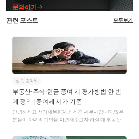
부동산 등 비율이 자산 총액의 80% 이상인 경우에는
을 다주택자가양도하게 된다면,양도소득세 중과 (2주
장 긴 주택② 피상속인의 거주기간이 가장 긴 주택③
들어주게 되는거죠.물론 재산가액 가치도 증여 시점을
문의하기
택 20%, 3주택 30% up)장기보유특별공제를 전면 배제
피상속인이 상속개시일 현재 거주한 주택④ 기준시가
그대로 인용하고요.당연히 가업승계의 요건이 있고,가
50% 이상이 아닌,
하게 됩니다.양도세에서는 장특공제의 공제율이 세액
가 가장 높은 주택이 비과세 특례는,별도세대인 1주택
관련 포스트
업승계를 받은 뒤 자녀는 5년 이내가업을 승계 받고 실
모두보기
1주만 양도하더라도 
에 큰 영향을 미치기 때문에세율 중과 뿐 아니라 공제
자가 선순위상속주택을 상속받아1주택을 양도할 때
제 가업에 종사해야 하며받은 지분을 처분, 양도하면
율이 0으로 적용되어실제 세액 효과는 2~3배 이상 차
비과세 특례를 받는 경우가장 유리하게 작용됩니다.공
안되는사후관리 요건을 엄격하게 진행해야 합니다.가
특정주식으로 보아 기본세율을 적용하게 됩니다.
이가 날 수 있습니다.또한 조정지역 내 물건을 매수하
동상속주택으로 인한 비과세 특례 (소득령 제155조 제
업상속공제모든 상속과 증여 이슈는부모님이 살아계
신다면,보유요건 뿐만 아니라 거주요건 2년을 필수적
3항)이 비과세 특례는&lt;공동상속&gt; 받은 경우 적용
시는 현재 진행하는 것이 가장 좋은데요.가업상속도
으로 충족해야만1세대 1주택 비과세가 가능해집니다.
되는 특례인데요.상속주택을 형제 혹은 부모/자녀 간
즉 주식의 경우 부동산보다 세율이 작을 수 있는 고
마찬가지로상속 시점에 가업상속공제 에 대한 규정이
토지거래허가토지거래허가구역에서는부동산 계약하
공동으로 지분을 상속받는 경우가 굉장히 많은데요.이
있지만,위의 증여세 과세특례에 비해사후관리가 매우
정 세율의 혜택이 있는데
시는 것이상당히 기간도 길어지고 사안이 복잡해지게
경우, 공동상속주택을 소수지분권자인 경우에 한하여
엄격한 부분이 있습니다.그럼에도 상속 공제액이 매우
부동산을 과다하게 보유하고 있는 부동산법인의 경
됩니다.토허제 지역의 집을 사기 위해서는약정서를 쓴
소유하고 있는 일반주택을 양도할 때 1주택자로 보아
상속∙증여세
크고 (600억까지)요건을 모두 갖추어 공제를 받을 수
우
후 구청에 허가서를 제출하면구청에서 업무협의 및 현
비과세가 가능합니다.별도세대인 피상속인으로부터
있다면,이후 정산이 되는 등 과세를 뒤로 미루는 것이
부동산·주식·현금 증여 시 평가방법 한 번
부동산과 동일하게 기본 세율을 적용하게 되는 것입
장조사를 통해허가 or 불허가 의 결정을 내립니다.개인
상속주택을 공동으로 취득할 것주된 상속인에 해당하
아닌실제 바로 공제가 되는 것이기 때문에 세금이 나
에 정리 | 증여세 시가 기준
니다.
간의 결정인데 구청의 허가가 떨어지지 못하면계약 이
지 않을 것양도일 현재 일반주택은 2년 이상 보유요건
오지 않게 됩니다.또한 법인만 가능했던 증여세 과세
행 등기가 불가능합니다. 즉 못 사는거죠.토허제에서
안녕하세요 서가세무회계 최혜경 세무사입니다.많은
을 충족할 것2번 요건.일단 주된 상속인에 해당되지 않
특례와 달리개인사업자의 가업승계시에도가업상속공
이 뿐만 아니라
허가를 받기 위해서는무조건 실거주를 해야 하며 (갭
분들이 자녀의 기반을 마련해주고자 하실 때'부동산을
아야 하는데요.상속 주택을 지분별로 받은 경우주된
제가 가능합니다.가업상속공제란,요건을 갖춘 가업,
사업용 부동산과 함께 양도하는 영업권
투자 불가)2년을 채워야 합니다.그리고 매수자와 매도
직접 사서 주셔야 하나,현금을 주고 직접 사게끔 해야
상속인 - 소수지분권자로 나눠지게 됩니다.이 혜택은
피상속인, 상속인의 경우상속세 신고시가업의 재산 및
시설물이용권, 이축권 등도 동일하게 적용합니다.
자의 주택 수 또한허가의 중요 포인트가 되게 됩니다.
하나'이런 고민을 많이 하십니다.다 똑같은 증여인데,
소수지분권자에게만 가능한 특례입니다.주된 상속인
출자 지분 등을 기준으로상속세에서 제외시켜주는 '공