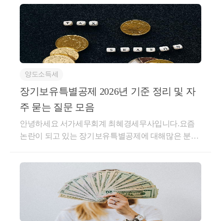
비과세 특례를 받는 경우가장 유리하게 작용됩니다.공
안되는사후관리 요건을 엄격하게 진행해야 합니다.가
이가 날 수 있습니다.또한 조정지역 내 물건을 매수하
동상속주택으로 인한 비과세 특례 (소득령 제155조 제
업상속공제모든 상속과 증여 이슈는부모님이 살아계
신다면,보유요건 뿐만 아니라 거주요건 2년을 필수적
3항)이 비과세 특례는&lt;공동상속&gt; 받은 경우 적용
시는 현재 진행하는 것이 가장 좋은데요.가업상속도
으로 충족해야만1세대 1주택 비과세가 가능해집니다.
되는 특례인데요.상속주택을 형제 혹은 부모/자녀 간
마찬가지로상속 시점에 가업상속공제 에 대한 규정이
토지거래허가토지거래허가구역에서는부동산 계약하
공동으로 지분을 상속받는 경우가 굉장히 많은데요.이
있지만,위의 증여세 과세특례에 비해사후관리가 매우
시는 것이상당히 기간도 길어지고 사안이 복잡해지게
경우, 공동상속주택을 소수지분권자인 경우에 한하여
엄격한 부분이 있습니다.그럼에도 상속 공제액이 매우
됩니다.토허제 지역의 집을 사기 위해서는약정서를 쓴
소유하고 있는 일반주택을 양도할 때 1주택자로 보아
양도소득세
크고 (600억까지)요건을 모두 갖추어 공제를 받을 수
후 구청에 허가서를 제출하면구청에서 업무협의 및 현
비과세가 가능합니다.별도세대인 피상속인으로부터
있다면,이후 정산이 되는 등 과세를 뒤로 미루는 것이
장기보유특별공제 2026년 기준 정리 및 자
장조사를 통해허가 or 불허가 의 결정을 내립니다.개인
상속주택을 공동으로 취득할 것주된 상속인에 해당하
아닌실제 바로 공제가 되는 것이기 때문에 세금이 나
주 묻는 질문 모음
간의 결정인데 구청의 허가가 떨어지지 못하면계약 이
지 않을 것양도일 현재 일반주택은 2년 이상 보유요건
오지 않게 됩니다.또한 법인만 가능했던 증여세 과세
행 등기가 불가능합니다. 즉 못 사는거죠.토허제에서
안녕하세요 서가세무회계 최혜경세무사입니다.요즘
을 충족할 것2번 요건.일단 주된 상속인에 해당되지 않
특례와 달리개인사업자의 가업승계시에도가업상속공
허가를 받기 위해서는무조건 실거주를 해야 하며 (갭
논란이 되고 있는 장기보유특별공제에 대해많은 분들
아야 하는데요.상속 주택을 지분별로 받은 경우주된
제가 가능합니다.가업상속공제란,요건을 갖춘 가업,
투자 불가)2년을 채워야 합니다.그리고 매수자와 매도
이 문의를 주고 계십니다.기존 장기보유특별공제는3
상속인 - 소수지분권자로 나눠지게 됩니다.이 혜택은
피상속인, 상속인의 경우상속세 신고시가업의 재산 및
자의 주택 수 또한허가의 중요 포인트가 되게 됩니다.
0% / 80% 룰입니다.일반 토지, 건물, 주택 매도시3년 이
소수지분권자에게만 가능한 특례입니다.주된 상속인
출자 지분 등을 기준으로상속세에서 제외시켜주는 '공
한마디로 계약이 매우 복잡해지는 것입니다.또한 자금
상 보유한 기간부터 2% 씩최대 15년간 30%의 장특공
판단 기준은 아래와 같습니다.① 상속지분이 가장 큰
제'를 해주겠다는 내용입니다.이때 가업은중소기업,
조달계획서의 이슈가 있습니다.조정지역 및 투기과열
을 부여합니다.그런데 1세대 1주택 비과세인 경우,장
자② 상속주택에 거주하는 자③ 최연장자이 비과세 특
중견기업의 요건을 지켜야 하며또한 가업상속공제가
지구 내 주택을 취득하시게 되면자금조달계획서 및 입
기보유특별공제를 다르게 계산하는데요.12억 미만 주
례에 중요한 점은,위에 상속주택 특례처럼상속 주택을
적용되는 업종이 따로 있습니다.가업의 요건과 피상속
주계획 신고 의무는 물론증빙자료에 대한 제출 의무도
택을 매도할 때에는 비과세의 경우세금이 안나와서 상
취득할 때 보유하여야 함이라는 조건 자체가 없습니
인, 상속인의 요건은 다음과 같습니다.굉장히 파격적
있습니다.부동산을 사면서 구청 등에잔액 예금 증명