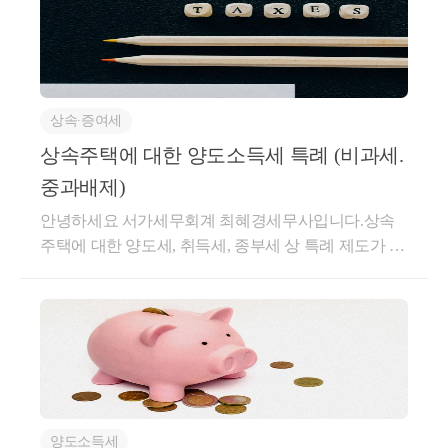
상 일몰될 수 있는 가능성도 높아보이지만, 일반적으
주식이든어떤 자산의 형태를 가지든부모가 자녀에게
로 특례는 연장이 되는 경우도 많습니다. 이번 7월 개
그 재산을 이전하고자 한다면증여나 상속 (간혹 양도)
정안을 유심히 지켜보아야 하겠습니다. 만약 일몰되
의 방법으로진행하셔야 합니다.이 모든 행위에는 당연
어 26년 말까지라면, 계약체결일과 임대개시일이 모
히 세금이 붙습니다.상속세와 증여세율은 그 세율이
두 26년 말 전까지 시작되어야 합니다. 
상속∙증여세
같은데요.10억이 초과되면 40%,30억이 초과되면 무려
절반인 50%의 세율이 붙습니다.현금으로 만약 증여나
상속주택에 대한 양도소득세 특례 (비과세.
예) 26년 12월 1일 계약체결 26년 12월 20일 임대개
상속을 받는다면세금이 많이 나와서 어쩔 수는 없겠지
중과배제)
시 
만,그 현금으로 바로 세금을 납부할 수는 있습니다.그
계약기간 26년 12월 20일 ~ 28년 12월 20일
안녕하세요 서가세무회계 최혜경세무사입니다.상속
런데 문제는 현물 재산 (부동산 기타 등등) 을 받거나주
-> 상생 임대 가능
주택에 대한 양도세, 취득세, 종부세 상 특례 제도가 있
식 지분 등을 받게 되는 경우현금이 부족하여 세금을
습니다.상속주택은 예상하지 못한 주택에 대한 취득이
못내는 경우도 존재한다는 것입니다.연부연납이나 물
기 때문인데요.상속주택에 대한 양도세 특례는 일반적
납 등 배려해주는 제도는 일부 있지만,이러한 제도로
으로상속주택 과 기존 주택을 보유하고 있을 때'기존
도 쉽게 커버가 되지 않는게이 상속, 증여 에 대한 이슈
주택'에 대한 양도세 비과세 및 중과 배제 혜택을 주게
입니다.그런데 유일무이하게 국세청에서는가업을 승
됩니다.일반적으로 상속주택을 즉시 매도하게 되면취
계하는 경우 전폭적인 지지를 해주고자 하는데요.부모
득가 (상속가액) = 양도가 (매매가액) 이 동일하기 때문
세대로부터 땅이나 부동산, 금융재산등을 받는 것은선
에1차적으로 양도소득세 상 과세금액이 없는 경우가
호하지는 않지만,가업을 승계받아 탄탄한 중소, 중견
양도소득세
일반적이며일반 주택 매도 후 상속 주택이 남은 경우