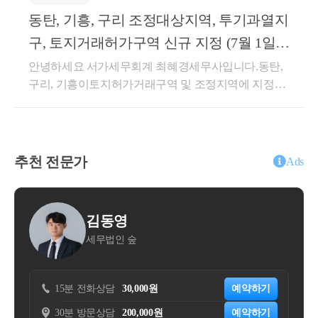
기업의백년가업을 잇게 하는 것은 국가 정책으로도 밀
상속주택에 대한 1세대 1주택 비과세가 가능하기 때문
동탄, 기흥, 구리 조정대상지역, 투기과열지
어주고 있습니다.세법에서도 당연히 이런 부분을 지원
입니다.그렇다면, 상속주택 + 일반주택을 보유하는 경
해주는 제도가 있습니다.오늘은 그 제도를 살펴보도록
구, 토지거래허가구역 신규 지정 (7월 1일(5
우,일반주택에 대한 양도소득세 특례 제도를 정확히
하겠습니다.가업승계시 특례를 받을 수 있는 제도는증
일) 부터 적용)
안녕하세요 서가세무회계 최혜경세무사입니다.동탄,
확인해보아야 하는데요.상속주택을 보유한다면 어떠
여시 특례와상속시 공제로 나뉘어지게 됩니다.각각 살
구리, 기흥이토지허가거래구역 및 조정지역에 지정이
한 매도 / 보유 플랜을 짜셔야 하는지그 전에 상속주택
펴보도록 하겠습니다.가업승계 주식에 대한 증여세 과
되었습니다.기정사실화 되어있었던 지역이고,날짜가
을 어느 정도의 지분으로 협의를 하셔야 하는지양도소
세특례과세특례 이름에도 써있는 것 처럼,&lt;주식&gt;
언제로 될지가 관건이었던 것 같은데투기과열지구 및
득세 특례를 통해 같이 알아볼 수 있겠습니다.상속주
에 대한 증여세 과세특례 입니다.즉, 주식을 가지고 있
조정지역은2026년 7월 1일부터 효력 발생토지거래허
택으로 인한 비과세 특례 (소득령 제155조 제2항)상속
는 법인을 대상으로가능한 과세특례 입니다.개인사업
가구역은2026년 7월 5일부터 효력이 발생합니다.이미
주택으로 인한 비과세 특례 요건을 살펴보겠습니다.일
추천 전문가
자 인 소상공인이나 가업의 경우해당 특례는 적용이
Ads
서울 강남 4구를 제외한 전 구 (21개구) 와경기도의 12
반 주택 + 상속 주택 → 일반 주택을 양도할 때일반 주
되지 않습니다.표에서 보시는 것처럼큰 혜택 두가지가
개 구역은(과천, 광명, 하남, 의왕, 성남 분당/수정/중원,
택에 대한 비과세 혜택을 주는 제도입니다.이때 일반
있는데,부모 자식 간에 증여재산공제는 원래 5천만원
수원 영통/장안/팔달, 용인 수지, 안양 동안)2025년 10
주택은 상속 개시일 현재보유하고 있던 주택에 대해서
밖에 안되지만가업승계 특례시 증여재산공제가 10억
영
김주성
월 16일재지정이 된 상태인데요.뒤이어화성 동탄구 /
한정하는데요.요건을 살펴보도록 하겠습니다.상속개
원이 됩니다.즉 10억원 미만의 가업을 승계하는 증여
인 숲
자연세무회계컨설팅
용인 기흥구 / 구리시이 3곳이신규 지정이 되었습니다.
시일 현재 일반주택을 소유하고 있을 것별도세대인 피
진행시증여세를 한푼도 안낼수도 있다는 것입니다.두
이제는 다주택자 중과, 취득세 중과, 대출 규제, 토허제
상속인으로부터 주택을 상속받을 것선순위 상속주택
번째로 120억까지 10%, 600억까지는 20%의한도로 증
적용 등많은 분들이 조정지역 등의 효과를 잘 아시고
에 해당할 것일반주택을 상속주택보다 먼저 양도할 것
여세를 과세합니다.증여세가 정말 많이 줄어들 수 있
30,000원
예약하기
15분 전화상담
20,000원
계실텐데요.다시 한번 정리해드리도록 하겠습니다.대
양도일 현재 일반주택은 2년 이상 보유요건을 충족할
습니다.다만, 증여자인 부모가 추후 사망하는 경우상
200,000원
예약하기
30분 방문상담
50,000원
출가계대출은 크게주담대와 전세대출로 나누어집니
것1번 요건 및 4번 요건주택은 상속이 일어난 뒤에 산