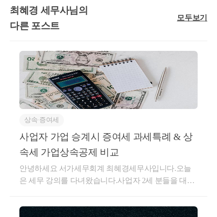
최혜경 세무사님의
A 임대 (1년) + B 임대 (1년)  -> C 임대 (2년)
모두보기
다른 포스트
A - B 간 임대료가 동일하다면,
A + B 합산하여 직전임대차 계약으로 봅니다.
A 임대 (1년 6개월) -> B 임대 (1년)  + C 임대 (1년)
B - C 간 임대료가 동일하다면,
B + C 합산하여 상생임대차 계약으로 봅니다.
상속∙증여세
(2) 상생임대차계약
사업자 가업 승계시 증여세 과세특례 & 상
상생임대차계약의 임대개시일 (계약체결일) 은 
속세 가업상속공제 비교
2021.12.20 ~ 2026.12.31
안녕하세요 서가세무회계 최혜경세무사입니다.오늘
올해 말까지로 법령상 되어 있습니다.
은 세무 강의를 다녀왔습니다.사업자 2세 분들을 대상
으로가업승계시 어떤 부분이 효과적인지 다루는 내용
기존에는 24.12.31 까지로 되어있다가 24년 11월에 
이었는데,이 부분을 공유하면 좋을 것 같아서 포스팅
개정되어 26년으로 연장된 바 있습니다. 정부의 기조
을 남깁니다.모든 재산, 즉 부동산이든 현물, 현금이든,