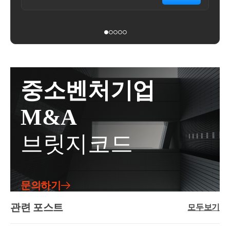
속세에서 정산 과세되게 됩니다.예를 들어가업승계를
다.조정지역 및 투기과열지구에서주담대를 받고자 하
주택은 안됩니다.상속 당시 기존에 보유하고 있던 주
위해 10억원의 지분가치를 증여한 경우10억원의 지분
는 경우금액에 상관없이LTV 가무주택자는 40% (처분
택을 양도할 때만비과세 혜택이 가능합니다.① 일반
에 대한 증여세는 없습니다.이후 20년 뒤에 상속이 발
조건부 1주택자 포함)유주택자는 0% (대출 불가) 규제
주택을 보유한 상태에서② 상속 주택을 취득 한 뒤③
생하게 되었고,20년 뒤 10억원의 지분가치는 20억원이
가 적용됩니다.생애최초의 경우 LTV 70% + 전입의무
일반 주택을 먼저 양도하시는 순서여야 합니다.2번 요
되었습니다.상속세를 필수적으로 정산하셔야 하는데,
(6개월 이내) 를 가집니다.비규제지역은무주택자가 7
건.별도세대여야 합니다.비과세는 1세대 1주택인 경우
정산 방법은기존 증여재산가액 + 이번 상속재산가액
0%, 유주택자가 60% 인 것과는대출 폭이 현저히 줄어
이며,동일세대라면 상속을 받았다 하더라도 상속 전/
의10% ~ 50% 세율을 적용하는 것입니다.그래서 20억
중소벤처기업
든다는 것을 알 수 있습니다.전세대출의 경우소유권
후 모두동일 세대 기준으로 양도세 비과세를 판단하기
원이 아닌 10억원 + 추가 상속재산의 합에 대한상속세
이전 조건부 전세대출은 금지되어매수자가 전세보증
때문에별도 세대가 상속받은 경우 해당 비과세가 가능
를 납부하게 됩니다.이 제도의 가장 큰 장점이 이 부분
M&A
금으로 매매 잔금을 대체하는갭투자 형태의 거래는 차
합니다.3번 요건선순위상속주택에 해당하여야 합니
입니다.증여시점에 자녀는 재산이 충분하지 않을 수
단이 되게 됩니다.세제조정지역의 다주택자의 경우취
다.선순위 상속주택이란,돌아가신 분이 주택이 2채 이
있기에증여세에 대한 과세를 상속 시점으로 이연시켜
브릿지코드
득 / 양도 모두 문제가 될 수 있습니다.조정지역 내 물
상 있었다면그 중 아래 판단에 따라 선순위 1채만 비과
주면서자연스럽게 자녀의 재산 축적을 도와주는 효과
건을 다주택자가취득하게 된다면,2주택은 8%, 3주택
세 혜택이 가능하다는 의미입니다.선순위 상속주택은
가 있습니다.그리고 추후 상속이 일어난 경우,상속세
은 12%의 취득세를 부과하게 됩니다.조정지역 내 물건
다음과 같이 판단합니다.① 피상속인의 소유기간이 가
재원 마련 등의 사업적 기반,그리고 재산적 기반을 만
을 다주택자가양도하게 된다면,양도소득세 중과 (2주
장 긴 주택② 피상속인의 거주기간이 가장 긴 주택③
들어주게 되는거죠.물론 재산가액 가치도 증여 시점을
문의하기
택 20%, 3주택 30% up)장기보유특별공제를 전면 배제
피상속인이 상속개시일 현재 거주한 주택④ 기준시가
그대로 인용하고요.당연히 가업승계의 요건이 있고,가
하게 됩니다.양도세에서는 장특공제의 공제율이 세액
가 가장 높은 주택이 비과세 특례는,별도세대인 1주택
관련 포스트
업승계를 받은 뒤 자녀는 5년 이내가업을 승계 받고 실
모두보기
에 큰 영향을 미치기 때문에세율 중과 뿐 아니라 공제
자가 선순위상속주택을 상속받아1주택을 양도할 때
제 가업에 종사해야 하며받은 지분을 처분, 양도하면
율이 0으로 적용되어실제 세액 효과는 2~3배 이상 차