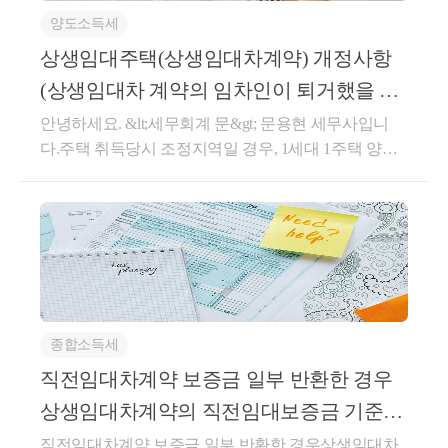
관이 없지만12억 초과 고가주택을 매도할 때는비과세
다.즉, 비과세를 받고자 하는 일반주택은추후 취득한
인 제도이며,한번에 세금이 정리된다는 이점 때문에가
서, 대출 증명서, 차용증, 증여신고서 등을필수적으로
양도소득세
여도 일부 차익에 대해 세금이 나오기 때문에장기보유
주택도 비과세가 가능하게 됩니다.① 공동상속주택 +
업상속공제를 노려봄직도 하지만,한가지 걸리는 점은
제출해야 합니다.조정 지역 이외에는 6억원 기준으로
특별공제를 더욱 높이 적용해줍니다.즉, 1세대 1주택
② 일반주택 취득 → 일반주택 양도시 비과세(소수지
상생임대주택(상생임대차계약) 개정사항
사후관리가 매우 엄격하다는 것입니다.5년 이내1) 해
자금조달계획서에 대한 제출의무가 있는데요.조정 지
비과세의 경우10년 보유시 40%10년 거주시 40%총 8
분권자)소수지분권자에대한 비과세 특례 또한선순위
당 가업용 자산의 40% 이상을 처분한 경우2) 해당 상속
(상생임대차 계약의 임차인이 퇴거했을 경
역에서는 금액과 관계없이모든 매수자는 자금조달계
0%의 큰 혜택이 있게 됩니다.양도차익이 10억을 초과
주택에 한하여 적용하게 됩니다.만약 자녀 2분이 각각
인이 가업에 종사하지 않는 경우3) 주식 등을 상속받은
우)
안녕하세요. &lt;세무회계 문&gt; 문용현 세무사입니
획서를 필수적으로 제출해야 합니다.자금조달계획서
하더라도그 중 비과세 차익 제외하여 대략 50% 기준으
1주택이 있는 상황에서부모님 1주택을 소유하고 있는
상속인의 지분이 감소된 경우4) 정규직 근로자 수 혹은
다.주택 취득당시 조정지역일 경우, 1세대 1주택 양도
는 신고가 되지 않은 수익에 대한 리스크를 안고 있고,
로 과세된다고 하면5억원 중 80% 는 장특공제로 제외
경우에지분을 51% : 49% 로 한다면,지분이 큰 주된 상
총급여액의 평균이 상속 전 기준보다 90% 미달하는 경
세 비과세를 받으려면 세대원 전원이 2년이상 거주를
가족 간 알음알음 건네받은 자산 등에 대한 추적이 들
되어실질적으로 1억원에 대해서만양도세를 계산하여
속인은 상속주택으로 인한 비과세 특례를,소수지분권
우다른 부분은 어찌 저찌 지킬 수 있지만고용 부분이
하셔야 합니다.다만, 아래에 해당하는 상생임대요건을
어올 수 있기 때문에문제가 되는 자산의 흐름이 있다
세액으로 내는 것입니다.요즘 논란의 중심은아무리 1
자인 상속인은 공동상속주택으로 인한 비과세 특례를
문제가 클 수 있는데요.중소, 중견기업에서근로자를
충족했다면 거주요건을 충족하지 않더라도 비과세를
면,세무사를 통해 꼭 사전 상담을 진행하시기를 권해
주택자라 하더라도너무 과하게 세금을 줄여주는 것이
받을 수 있을 여지가 있습니다.이 비과세 특례는가족
채용하는 것도 점점 어려워지고근로자의 고용을 유지
적용받을 수 있습니다.★ 상생임대주택 내용 요약1)
드립니다.기타 사항전매조정지역 내 주택은 수도권 3
아니냐는혹은 비거주 1주택자에게 혜택을 주지 말자
간 공동 상속받은 경우 일부 지분을 가지고 있되,내가
하는 것도 점점 어려워지는 상황이기 때문에 그렇습니
'직전계약'대비 임대료를 5%이내 인상하면서 2년이상
년 지방 1년 간의 전매 제한이 있으며오피스텔 또한 1
는논의로 장특공이 변경될 수 있다는 것입니다.현재로
보유한 주택에 대한 비과세 요건을 충족시키고자 할
다.이 부분이 지켜지지 않는다면수억원, 수십억원의
임대2) '직전계약'이란 신규주택 취득 이후, 임차인과
년의 전매 제한 규정을 적용합니다.청약조정지역에서
서는보유기간 10년에 대한 40% 는 제외하고거주기간
때요긴하게 활용 될 수 있습니다.상속받은 주택 중과
상속세가 가산세와 함께추징될 수 있는 리스크가 있습
본인이 직접 계약하고 1년 6개월 이상 임대할 것3) '21.1
청약을 받게 되면,재담청 제한이 7년,투기과열지구는
10년에 대해서만 적용하든지그 절충안을 검토 중인 것
배제 (167조의3 1항 7호 및 2항 2호)상속받은 주택을 보
니다.오늘은 가업승계에 대한상속, 증여시 특례를 확
종합소득세
2.20 이후 갱신하는 임대부터 적용4) '직전계약' 이후의
10년 이 적용됩니다.현재 모든 조정지역이 투기과열지
으로 보이나구체적인 계획안 조차 나온 것이 없어서섣
유한 경우중과 배제 혜택이 있는지 살펴볼까요?155조
인해보았는데요.경영인 분들이 어렵게 일군 자산과 사
갱신기한은 '24.12.31까지소득세법 시행령 제155조의3
구 이기 때문에10년의 재담청 제한을 적용받게 됩니
직전임대차계약 보증금 일부 반환한 경우
불리 판단하기는 어려운 문제로 보입니다.그렇다면 이
2항, 즉 선순위 상속주택에 대한단독상속권자 혹은 공
업을자녀에게 승계할 때는 많은 고민과 노력이 필요한
(상생임대주택에 대한 1세대1주택의 특례)① 국내에 1
다.재건축 재개발 정비사업조정지역 내 재건축 재개발
러한 장기보유특별공제,양도세 세제상 비과세 와 더불
동상속 최대지분권자의 경우에해당하는 &lt;상속 주택
것 같습니다.그래도 어떤 특례 제도나 지원 사업 등이
상생임대차계약의 직전임대보증금 기준금
주택(제155조, 제155조의2, 제156조의2, 제156조의3 및
의 경우 주택 공급수를 1주택으로 제한합니다.1+1 입
어 가장 강력한 공제 역할을 하는데,어떤 식으로 적용
&gt; 은상속받은 날부터 5년이 경과되지 않았다면주택
존재하기 때문에활용이 가능하고 요건을 충족할 수 있
액
직전임대차계약 보증금 일부 반환한 경우상생임대차