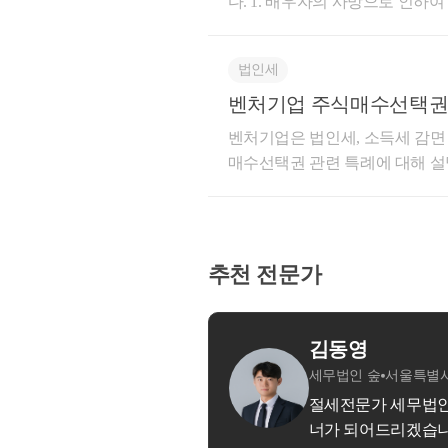
다. ​​1. 배우자의 사망으로 인
계좌 잔액의 최고금액은 각자의 
제16조의3(벤처기업의 주식매수
정시 피상속인 보유&amp;거주기
각각보유한 것으로 보아 기재해야 
⑥ 제1항 또는 제4항에 따라 
적용받으려면 보유기간이 3년이
기준금액○ 2020년의 매월 말
법인세
제1항에 따른 결의가 있는 날 또
야 합니다. 그러나 동일세대원
5억 원을 초과한 경우​신고대상○
보유&amp;거주기간을 통산하여 판
벤처기업 주식매수선택권 
이 가장 큰 날 현재 보유하고 
택은 거주요건 제외, 서면-2020-법령
제16조의2)
벤처기업은 법인세, 소득세 감면 
(예금·적금, 증권, 보험, 펀드 등
벤처기업육성에 관한 특별조치법
0년이상 보유하고 배우자에게 주
매수선택권 관련 특례에 대해 설
신고금액의 20% 이하(20억 원 
제4조의4(주식매수선택권 부여계약 등) 
여도 단기양도세율 60%를 적용
과 같이 과세됩니다.​​① 법인의
명요구 불응 또는 거짓 소명시, 미
②
주식매수선택권을 부여한 벤처
1세대1주택 비과세를 적용받을 수 
주식매수선택권(스톡옵션)을 해
공개) 미(과소)신고금액이 50억
그 밖에 자신에게 책임 없는 사유
주택의 장기보유특별공제는 상속
이익(주식매수선택권 행사 당시의
미(과소)신고금액이 50억 원을
③ 주식매수선택권의 행사기한을 
이라고 하여도 장기보유특별공제
법인으로부터 퇴직 전에 주식매
미(과소)신고금액의 13% 이상 2
추천 전문가
없이 퇴임하거나 퇴직한 경우에는
로만 계산합니다. ​만약 주택을
관계가 없는 상태인 퇴직 후에
고등과 같이 자진신고의 경우 
나 거주요건을 채우지 못했다면 
기타소득.​③ 피상속인이 부여
감사합니다!
조정에 관한 법률 시행령 §102④)
으며 일반 장기보유특별공제율만 
당 주식매수선택권을 행사함으로
계좌나 당좌 잔고가 (-)인 계좌
용을 위한 보유기간은 피상속인
속세가 과세된 금액을 차감한 것
재 잔액이 없거나 잔고가 (-) 
유특별공제의 적용을 위한 보유
벤처기업으로부터 부여받은 주식
융계좌 신고 시 증빙서류를 첨
시일부터 양도일까지로 계산한다〈서면
납세자의 든든한 파트
우​조특법제16조의 2 [벤처기업
필요는 없습니다.​○ 우리나라 
집행기준 99의 2-99의 2-6
간 3천만원 이내 금액에 대해서는
계좌를 개설한 경우 해외금융계