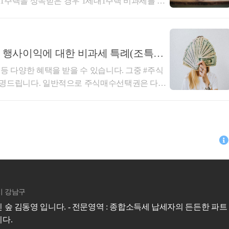
하여 1주택을 상속받은 경우 1세대1주택 비과세를 판
지분율 등에 관계없이 해당 계좌의 잔액 전부를
선택권)
간을 통산하여 판단합니다. ​1세대1주택 비과세를
합니다.(국제조세조정에 관한 법률 §53②)​​신고
주식매수선택권을 부여받은 자는
중소벤처기업부령으로 정하는 경우를
상(조정대상지역인 경우 거주기간 2년이상)이어
일 중 어느 하루라도 보유계좌 전체잔액의 합계액이
는 제4항에 따라 이사회에서 정한 날부터 2년 이상 재임하거나 재직
으로부터 상속 받은 주택은 피상속인과 상속인의
 2020년의 매월 말일 중 보유계좌 잔액의 합계액
단합니다. (피상속인이 2017.8.2 이전 취득한 주
행사이익에 대한 비과세 특례(조특법
있는 모든해외금융계좌에 보유하고 있는 모든 자산
해석재산-3884, 2021.04.23)​만약 피상속인이 1
등 다양한 혜택을 받을 수 있습니다. ​그중 #주식
)​신고의무 위반자에 대한 제재○ (과태료) 미(과소)
 시행규칙
택이 상속된 경우, 상속받은지 2년 이내 양도하
명드립니다. ​​일반적으로 주식매수선택권은 다음
한도)○ (소명의무) 미(과소)신고금액에 대한 출처 소
[시행 2021. 6. 24.]
받는 것이 아니라 10년이상 보유한 주택으로 보아
 임원 또는 종업원이 해당 법인으로부터 부여받은
(거짓) 소명금액의20% 과태료 추가 부과○ (명단
기업은 주식매수선택권을 부여받은 임직원 등이 사망하거나, 정
있습니다. (9억초과분에 대해서는 과세)​​2. 상속
당 법인에서근무하는 기간 중 행사함으로써 얻은
 원을 초과하는 경우 인적사항 등 공개○ (형사처벌)
로 퇴임 또는 퇴직한 경우에는 그 임직원 등이 해당 행사기간 동안
개시일부터 계산합니다. 1세대1주택 상속주택
 시가와 실제 매수가액과의 차액)은근로소득.​②
 초과하는 경우 통고처분이나 2년 이하의 징역또는
그 임직원 등의 퇴임일 또는 퇴직일까지로 하는 경우 그 임직원 
를 적용할때는 상속인의 보유&amp;거주기간으
수선택권을 부여받은 거주자가 해당 법인과고용
0% 이하의 벌금(병과가능)​기한 후 신고나 수정신
 그 퇴임일 또는 퇴직일부터 3개월 이상의 행사기간을 추가로 부
 상속받은 1세대1주택 상속인이 5년을 보유하였으
 해당 주식매수선택권을 행사함으로써 얻는 이익은
과태료금액을 일부 감경받을수 있습니다.(국제조세
1세대 1주택 장기보유특별공제율은 적용할 수 없
받은 주식매수선택권을상속인이 행사하는 경우해
​​주요 Q&amp;A ○계좌개설만 하고 잔고가 없는
적용할 수 있습니다. ​상속받은 자산의 세율 적
써 얻는 이익(「상속세 및 증여세법」에 따라 상
도 신고해야 하는지요?신고기준일인 매월 말일 현
김명선
과 상속인의 보유기간을 통산하는 것이나, 장기보
을 말한다)은기타소득.​그러나 벤처기업 임직원이
인 해외금융계좌는 신고할 필요가 없습니다.​○ 해외금
기간은 피상속인의 보유기간을 제외하고 상속개
세무법인 송촌
서울특별시 송파구
매수선택권을 행사시 일정 요건을 충족하는 경
부해야 하는지요?잔액증명 등 증빙서류를 첨부할
부동산-71, 2015. 3. 11.〉.​조세특례제한법
양도 상속 증여의 재산관련 세제에 전문성을 보유하고 있는 개업 
 주식매수선택권 행사이익 비과세 특례] 에 따라​연
투자자가 해외주식 거래를 목적으로 국내 증권사에
 【동일세대원으로부터 상속받은 경우 주택의 보유기
입니다. 지식과 경험을 가지고 여러분의 절세에 도움을 드리겠습
 소득세가 과세되지 않습니다​​.​(비과세 금액은 다
좌 신고대상에 포함되나요?우리나라 거주자 또는