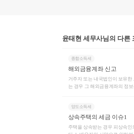
이상과 같은 주식매수선택권에 관한
이어받은 상법 제542조의3 제4
‘2년 이상 재임 또는 재직’ 요
법인과 부여 대상, 부여 한도 등
기업가치의 상승을 유인동기로 하
윤태현 세무사님의
다른
다수의 이해관계인에게 영향을 미
주식매수선택권 행사요건을 판단함에
정관이나 주주총회의 특별결의를 
종합소득세
해외금융계좌 신고
따라서
본인의 귀책사유가 아닌 사
​거주자 또는 내국법인이 보유한
‘2년 이상 재임 또는 재직’ 요
는 경우 그 해외금융계좌의 정보를
료가 큰 제도인만큼 신고대상에 
하지만
비상장 벤처기업의 경우에
고대상연도(2020년) 종료일 현
양도소득세
종료일 1년 전부터 국내에 거소를 
스톡옵션을 부여받은 임직원의 사
대상연도 종료일 10년 전부터 국
상속주택의 세금 이슈1
으로 2년 이상 재직하지 않아도 
는 자​* 계좌의 명의자와 실질적
​주택을 상속받는 경우 피상속인
공동명의계좌의 경우 공동명의자 각각 신고의무
벤처기업육성에 관한 특별조치