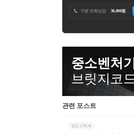
간】동일 세대원으로부터 상속
음에 따라 달라집니다. )​그 조
내국법인이 해외주식 거래를 목
는 것이며 피상속인의 보유기간은 
30분 방문상담
200,000원
예약하기
15
따라 주식매수선택권을 부여해야 
아닙니다.​○해외 가상자산 거래소
조의 3 【벤처기업의 주식매수
개설한 해외금융계좌도 신고대상
0조의 2부터 제340조의 5까지
사업자 및 이와 유사한 사업자에
주총회의 결의가 있으면 다음 각 
여야 합니다.​○해외금융계좌(매월 말
립 또는 기술ㆍ경영의 혁신 등에
월에 발견되었을 경우 과태료는
히 유리한 가격으로 신주를 매수
요?해외금융계좌 신고의무 위반
바에 따라 해당 기업의 주식을 
과되며, 연속하여 여러 연도에 
중소벤처기
권”이라 한다)를 부여할 수 있다
과됩니다.​
준용한다. (2007. 8. 3. 개
브릿지코
한다) (2007. 8. 3. 개정)
자 (2007. 8. 3. 개정)3. 대학 
벤처기업이 인수한 기업(발행주식 
한다)의 임직원 (2013. 8. 6
관련 포스트
에는 다음 각 호의 사항을 포함하여야 
수선택권을 부여할 수 있다는 뜻 (2
줄 주식의 종류와 수 (2007. 8.
양도소득세
건 (2007. 8. 3. 개정)4. 주식매