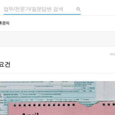
휴문의
09-
 요건