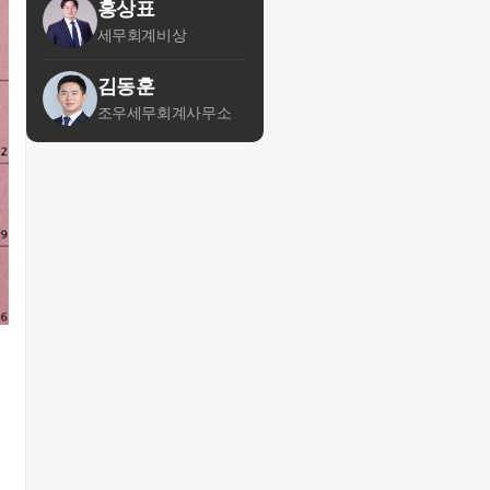
홍상표
세무회계비상
김동훈
조우세무회계사무소