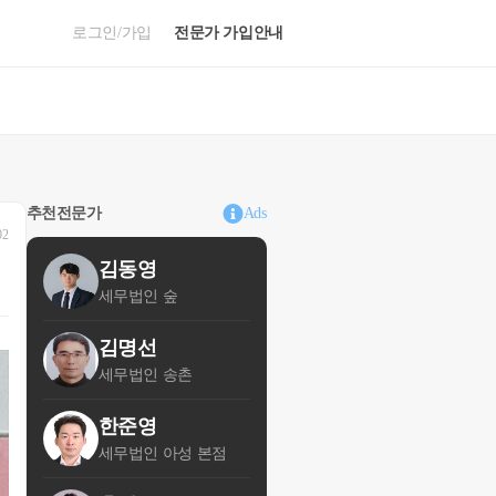
로그인/가입
전문가 가입안내
추천전문가
Ads
02
김동영
세무법인 숲
김명선
세무법인 송촌
한준영
세무법인 아성 본점