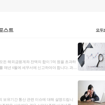
 입법 연혁을 거치면서도 상법 제340조의4 제1항과 구 증권거래
항이 주식매수선택권 행사요건에 있어서 차별성을 유지하고 있는 점,
건의 문언적인 차이가 뚜렷한 점, 비상장법인, 상장법인, 벤처기업은
에 있어서 차이가 있는 점, 주식매수선택권 제도는 임직원의 직무의
여 직무에 충실하게 하고자 하는 제도라는 점, 상법의 규정은 주주
 포스트
모두
치는 단체법적 특성을 가진다는 점 등을 고려하면, 상법 제340조
 있어서 구 증권거래법 및 그 내용을 이어받은 상법 제542조의3
통해서도 상법 제340조의4 제1항의 요건을 완화하는 것은 허용되
유로 퇴임 또는 퇴직하게 되더라도 퇴임 또는 퇴직일까지 상법 제3
 모든 해외금융계좌 잔액의 합이 5억 원을 초과하
건을 충족하지 못한다면 위 조항에 따른 주식매수선택권을 행사할 수
 매년 6월에 세무서에 신고하여야 합니다. ​과태
해당한다면 꼭 신고하여야 합니다. ​신고의무자신
는 예외가 존재
합니다.
재 거주자 및 내국법인- (재외국민) 신고대상연도
둔 기간이 183일을 초과하는 자- (외국인) 신고
망, 정년 또는 본인 귀책이 아닌 사유로 퇴직하는 경우에만 예외
내에 주소·거소를 둔 기간의 합계가 5년을 초과하
스톡옵션을 행사할 수 있습니다.
 소유자가 다른 경우에는 둘 다 신고의무가 있으며,
의 보유기간 통산 관련 이슈에 대해 설명드립니
 있음 -&gt; 신고서 작성 시 보유
법