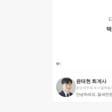
상법 340조의4(주식매수선택권의
① 제340조의2제1항의 주식매수
주주총회결의일부터 2년 이상 재임
택
② 제340조의2제1항의 주식매수
다만, 동조제2항의 규정에 의하여
Q2. 2년내 비자발적 퇴사를 하
비자발적 퇴사인 경우 임직원의 
0
수 있습니다.
윤태현 회계사
그러나 대법원에서는 본인의 귀책
윤성세무회계
서울특별
없다고 하였습니다.
안녕하세요, 절세전문
대법원 2011. 3. 24. 선고 2010다85