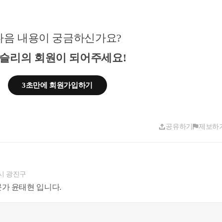
 행사)
선택권은 제340조의3제2항 각호의 사항을 정하는
다음 내용이 궁금하신가요?
 또는 재직하여야 이를 행사할 수 있다.
슬리의 회원이 되어주세요!
선택권은 이를 양도할 수 없다.
 주식매수선택권을 행사할 수 있는 자가 사망한 경우에는 그 상속인
3초만에 회원가입하기
는 경우 스톡옵션 행사 가능여부
권리를 보호하기 위하여 스톡옵션은 유지되는 것이 맞다고 생각할
공유하기
제보하
사유가 아닌 사유로 퇴임 또는 퇴직하여도 스톡옵션을 행사할 수
시 광진구
가 윤태현 입니다.
027