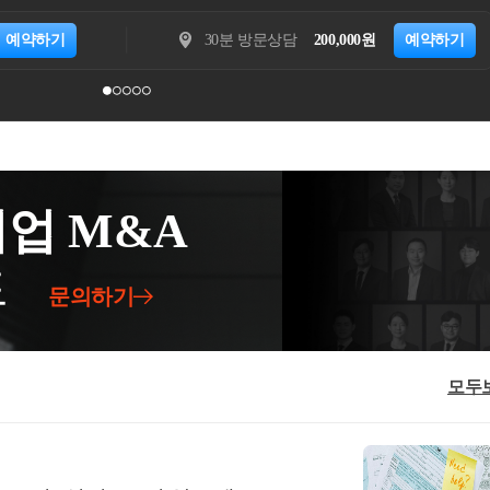
받은 주택의 보유기간은 상속등기일부터 기산하
건은벤처기업육성에 관한 특별조치법 제 16조의 3에
적으로 국내 증권사에 개설한 계좌는 신고대상이
통산하지 아니한다. ​​
분 전화상담
30,000원
예약하기
30분 방문상담
7
합니다.​벤처기업육성에 관한 특별조치법 제16
를 통해 비트코인을 매수하기 위하여 2020년에
선택권】① 주식회사인 벤처기업은 「상법」 제34
인가요?가상자산 거래를 위하여 해외 가상자산
의 규정에도 불구하고 정관으로 정하는 바에 따라 주
 개설한 해외금융계좌는 2023년 6월부터 신고하
호의 어느 하나에 해당하는 자 중 해당 기업의 설
 잔액 합계 100억 원)의 누락사실이 2021년 7
 기여하였거나 기여할 능력을 갖춘 자에게 특별
 연도별로 부과되는지 아니면 1회만 부과되는지
할 수 있는 권리나 그 밖에 대통령령으로 정하는
에 대한 과태료는 신고의무를 위반한 연도마다 부
매수할 수 있는 권리(이하 이 조에서 “주식매수선택
걸쳐 신고누락 하였다면 각 연도별로 과태료가 부
업 M&A
. 이 경우 주주총회의 결의는 「상법」 제434조를
정)1. 벤처기업의 임직원(대통령령으로 정하는 자는 제외
드
2. 기술이나 경영능력을 갖춘 자로서 대통령령으로 정하는
문의하기
또는 대통령령으로 정하는 연구기관 (2007. 8. 3. 개정)4.
총수의 100분의 30 이상을 인수한 경우만 해당
. 신설)② 제1항의 주식매수선택권에 관한 정관의 규정
모두
한다. (2007. 8. 3. 개정)1. 일정한 경우 주식매
007. 8. 3. 개정)2. 주식매수선택권의 행사로 내
 3. 개정)3. 주식매수선택권을 부여받을 자의 자격 요
수선택권의 행사 기간 (2007. 8. 3. 개정)5. 일정한 경우