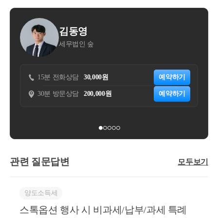
김동영
김주
세무법인 숲
자연세
15분 전화상담
30,000원
예약하기
15분 전화상담
30분 방문상담
200,000원
예약하기
30분 방문상담
관련 질문답변
모두보기
양도소득세
스톡옵션 행사 시 비과세/납부/과세 특례