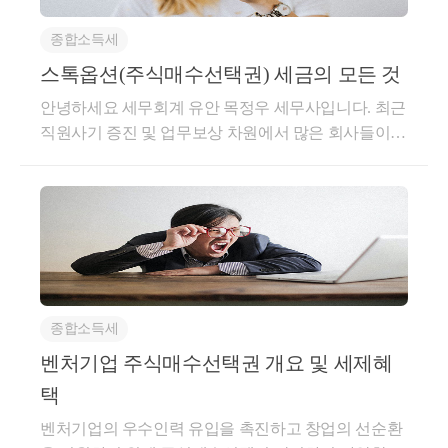
종합소득세
스톡옵션(주식매수선택권) 세금의 모든 것
안녕하세요 세무회계 유안 목정우 세무사입니다. 최근
직원사기 증진 및 업무보상 차원에서 많은 회사들이
스톡옵션(주식매수선택권)과 주가연동형 성과보상제
도(RSU) 등 정기적으로 지급하는 급여외의 상여형식
으로 별도의 급여를 많이 지급하고 있는 상황입니다.
특히 비상장회사의 경우 회사의 미래가치를 공유하기
위해 실제 많은 임직원들에게 스톡옵션 부여계약을 체
결하고, 스톡옵션을 행사하여 많은 임직원분들에게 보
상이 이뤄지고 있습니다.스톡옵션처리절차는 아래와
종합소득세
같습니다.​1. 회사와 임직원간 스톡옵션 부여계약 체결
(필요한 경우 이사회 결의)​2. 임직원 특정요건 충족(일
벤처기업 주식매수선택권 개요 및 세제혜
정기간 근무요건 등)​3. 스톡옵션 행사 및 주식수령​4. 주
택
식 양도​스톡옵션행사에 대해서도 다른 소득과 마찬가
벤처기업의 우수인력 유입을 촉진하고 창업의 선순환
지로 세금이 부과됩니다. 부여단계에선 별도의 세금이