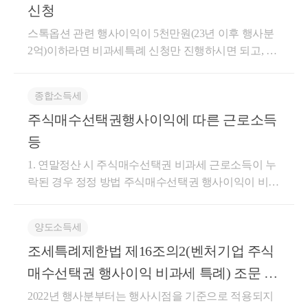
신청
스톡옵션 관련 행사이익이 5천만원(23년 이후 행사분
2억)이하라면 비과세특례 신청만 진행하시면 되고, 납
부특례 / 과세특례를 신청하실 필요는 없습니다. 또한
비과세특례와 납부특례 or 과세특례는 중복적용(신청)
종합소득세
이 가능해도, 납부특례와 과세특례는 같이 적용(신청)
주식매수선택권행사이익에 따른 근로소득
할 수가 없습니다. 요건 잘 확인하시고, 회사측과 잘 상
의하시면 될 듯 합니다. 비상장주식이라면 양도소득세
등
문제가 발생하고, 추후 상장이후 매각시 대주주가 아
1. 연말정산 시 주식매수선택권 비과세 근로소득이 누
닌 소액주주인 경우 양도소득세 문제는 없습니다.
락된 경우 정정 방법 주식매수선택권 행사이익이 비과
세 소득으로 인정되는 경우, 해당 소득은 원천징수영
수증의 ‘비과세소득’ 항목에 기재되어야 합니다. 이 경
양도소득세
우, 근로자가 종합소득세를 따로 수정 신고할 필요는
조세특례제한법 제16조의2(벤처기업 주식
없습니다. 회사(원천징수의무자)가 연말정산 시 누락
된 비과세 근로소득 금액을 포함해 원천징수영수증을
매수선택권 행사이익 비과세 특례) 조문 신
정정하고, 이를 홈택스에 정정 제출하면 됩니다. 비과
설(2017.12.19) 이전 부여분의 미적용 여부
2022년 행사분부터는 행사시점을 기준으로 적용되지
세 소득은 과세표준이나 세액에 영향을 주지 않기 때