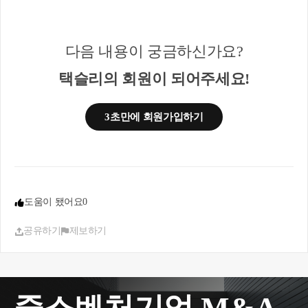
수 도 있으니 부여 전 반드시 전문가의 확인을 거치
시길 추천드립니다.
비과세 관련 참고가 될 만한 법령 자료 첨부드립니
다음 내용이 궁금하신가요?
다.
감사합니다 :)
택슬리의 회원이 되어주세요!
-----------------------------------------------------------------------
---
3초만에 회원가입하기
조세특례 제한법, 제16조의2(벤처기업 주식매수선택
권 행사이익 비과세 특례)
:
https://www.law.go.kr/
법령/조세특례제한법/(2023041
5,18634,20211228)/제16조의2
벤처기업육성에관한특별조치법, 제16조의3(벤처기
도움이 됐어요
0
업의 주식매수선택권)
:
https://www.law.go.kr/
법령/벤처기업육성에관한특별
공유하기
제보하기
조법/(20220629,18661,20211228)/제16조의3