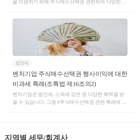
을 지원하기 위해 주식매수선택권 관련하여 다양한 방
발생하지는 않지만, 행사시점과 양도단계에서 세금이
법으로 지원 및 세제혜택을 부여하고 있습니다. 관련
발생합니다.스톡옵션 행사시 발생하는 세금문제스톡
내용을 정리하여 드리오니 추가적으로 문의사항은 언
옵션은 쉽게말해 주식을 시가보다 적은가격으로 살 수
제든 연락 부탁드립니다.벤처기업 주식매수선택권 개
있는 권리입니다. 하지만 세법에서는 이러한 스톡옵션
요일반 주식회사와는 달리 상장/비상장 벤처기업에 대
행사시 행사당시 시가와 실제 매수가격(=행사가격)의
해서는 주식매수선택권의 부여대상/부여한도에서 많
차이에 대해 소득으로 보아 소득세를 과세합니다. 여
은 Benefit을 주고 있습니다.또한 소득세법상 주식매수
기서 해당 소득을 어떤 소득으로 봐야할지 문제가 생
선택권 행사시 행사시점에 근로자 지위를 갖는지 여부
깁니다. 통상 근로소득과 기타소득 중 하나로 과세됩
법인세
에 따라 근로소득세(근로자) / 기타소득세(퇴직자)로
니다.​1. 행사당시 근로관계가 유지되고 있는 경우 : 근
구분되어 과세되나,비상장 벤처기업의 경우에는 행사
벤처기업 주식매수선택권 행사이익에 대한
로소득​2. 행사당시 이미 퇴직하여 근로관계가 없는 경
시점에 소득세를 과세하지 않고 실제 양도시점까지 과
우 : 기타소득​소득구분에 따라 근로소득공제와 근로소
비과세 특례(조특법 제16조의2)
세를 이연하여 양도소득세를 과세할 수 있도록 선택할
득에만 적용되는 세액공제(보장성보험료,의료비,교육
벤처기업은 법인세, 소득세 감면 등 다양한 혜택을 받
수 있습니다벤처기업 주식매수선택권 세제혜택① 벤
비 등)에 따라 차이가 발생합니다.(유의미한 차이는 아
을 수 있습니다. ​그중 #주식매수선택권 관련 특례에 대
처기업 주식매수선택권 행사이익 비과세 특례 (조세특
닐 수 있습니다.)​스톡옵션 행사에 따라 통상 회사에서
해 설명드립니다. ​​일반적으로 주식매수선택권은 다음
례제한법 제16조의 2) ⑴ 대상 . 비상장 벤처기업 또는
원천징수를 하나, 근로자 입장에선 실제 행사당시 나
과 같이 과세됩니다.​​① 법인의 임원 또는 종업원이 해
코넥스 상장 벤처기업으로부터 2024년 12월 31일 이전
에게 소득이 발생한것도 아닌데, 세금을 먼저 내야하
당 법인으로부터 부여받은 주식매수선택권(스톡옵션)
에 부여받은 주식매수선택권 ⑵ 비과세 개요 . 주식매
는 어찌보면 불합리할 수 있는 이상한 상황이 발생합
을 해당 법인에서근무하는 기간 중 행사함으로써 얻은
수선택권 행사이익에 대하여 연간 2억원까지 소득세
니다. ​그래서 세법에서는 특정요건을 충족한 벤처기업
지역별 세무/회계사