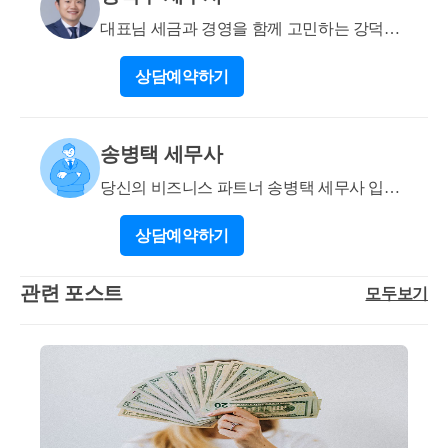
보만으로는 정확한 세금예상액을 계산할 수 없고, 스
톡옵션으로 증가되는 세금예상액은 위 55,000,000원에
대표님 세금과 경영을 함께 고민하는 강덕구
대해 일부 24%, 일부 35%의 세율이 적용(지방소득세
세무사입니다
상담
예약하기
별도)될것으로 보여집니다.
송병택 세무사
당신의 비즈니스 파트너 송병택 세무사 입니
다
상담
예약하기
관련 포스트
모두보기