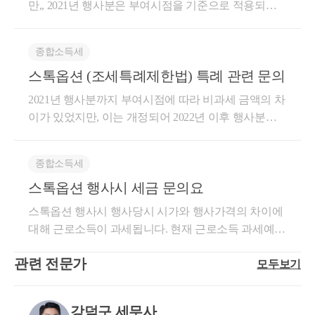
만,, 2021년 행사분은 부여시점을 기준으로 적용되어 2
문에, 세액 변동도 없습니다. 2. 비과세 근로소득은 사
017년까지 부여받은 부분에 대해서 비과세 특례규정
회보험 보수총액에서 제외 가능한가? 소득세법상 비
이 적용되지 않습니다. 관련 내용에 대한 블로그 포스
과세 근로소득은 사회보험료 산정 시 보수총액에서 제
종합소득세
팅입니다. 참고하세요. https://blog.naver.com/u-antax/222
외됩니다. 이는 「사회보험료 부과기준에 관한 고시」
스톡옵션 (조세특례제한법) 특례 관련 문의
972876564
및 각 기관의 시행지침에 따른 것으로, 벤처기업 특례
에 따라 비과세된 행사이익은 명백히 제외 대상입니
2021년 행사분까지 부여시점에 따라 비과세 금액의 차
다. 이미 해당 금액을 포함하지 않고 보수총액 신고를
이가 있었지만, 이는 개정되어 2022년 이후 행사분부
완료하셨다면, 추가로 수정하거나 보완할 필요는 없습
터 부여시점 관계없이 5천만원의 비과세가 가능합니
니다. 저는 여러 가지 세무지식에 대해서 블로그를 운
다. 스톡옵션 관련 5년분할납부특례, 과세특례가 적용
종합소득세
영 중입니다. 블로그 주소는 https://blog.naver.com/cchh1
되는 경우에도 회사와 세무서에 신청절차만 제대로 이
스톡옵션 행사시 세금 문의요
9이고, 참고해 보시면 좋을 것 같습니다. 자세한 내용
뤄진다면 비과세특례도 함께 적용되는것 입니다. 연락
은 hwchoi1990@gmail.com 또는 010-7667-8698 최지호
주시면 자세한 상담 도와드리겠습니다.
스톡옵션 행사시 행사당시 시가와 행사가격의 차이에
세무사로 연락 주시면 답변드리겠습니다. 감사합니다.
대해 근로소득이 과세됩니다. 현재 근로소득 과세예상
액은 105,000,000원이고, 벤처기업 스톡옵션 비과세 특
관련 전문가
모두보기
례 5천만원 적용시 나머지 55,000,000원에 대해 과세될
것으로 보여집니다. 현재 근로소득의 경우 각종 소득/
세액공제에 따라 세금계산내역이 달라지므로 현재 정
강덕구 세무사