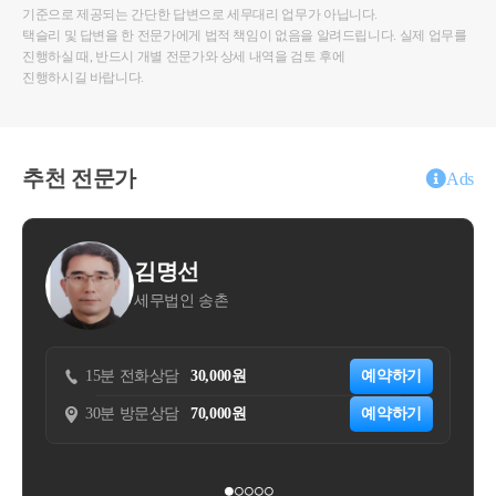
기준으로 제공되는 간단한 답변으로 세무대리 업무가 아닙니다.
택슬리 및 답변을 한 전문가에게 법적 책임이 없음을 알려드립니다. 실제 업무를
진행하실 때, 반드시 개별 전문가와 상세 내역을 검토 후에
진행하시길 바랍니다.
추천 전문가
Ads
김명선
김동훈
세무법인 송촌
조우세무
분 전화상담
30,000원
예약하기
15분 전화상담
3
분 방문상담
70,000원
예약하기
30분 방문상담
1