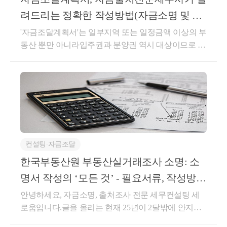
려드리는 정확한 작성방법(자금소명 및 자
금출처조사 대비)
'자금조달계획서'는 일부지역 또는 일정금액 이상의 부
동산 뿐만 아니라입주권과 분양권 역시 대상이므로 분
양권을 취득하신 분들도 자금조달계획서제출이 의무
입니다.과거에 비해 규제가 강화되고 부동산의 금액이
크게 상승하면서 자금조달계획서의제출대상의 범위
가 넓어졌으며, 자금조달계획서를부동산 거래 소명 및
자금출처조사의 근거자료로 활용되고 있기 때문에출
처금액 산정과 분류에 따른 정확한 작성이 중요합니
다.이번 글은 자금조달계획서제출 의무를 위한자금조
컨설팅∙자금조달
달계획서대상, 자금조달계획서작성방법과 유의사항
등에 대한 내용이며, 세로움에서 집필한책 「코인과
한국부동산원 부동산실거래조사 소명: 소
세금, 그리고 자금출처조사 이야기」의 내용을 일부
명서 작성의 ‘모든 것’ - 필요서류, 작성방
발췌한 글입니다.https://search.shopping.naver.com/book/c
법, 소명내용, 자금조달계
안녕하세요, 자금소명, 출처조사 전문 세무컨설팅 세
atalog/46406818625?cat_id=50005825&amp;frm=PBOKM
로움입니다.글을 올리는 현재 25년이 2달밖에 안지났
OD&amp;query=%EC%BD%94%EC%9D%B8%EA%B
지만 올해도 무수히 많은 분들의 ‘한국부동산원 부동
3%BC+%EC%84%B8%EA%B8%88%2C+%EA%B7%B