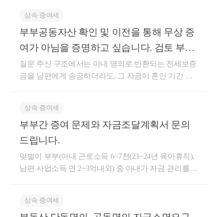
로 쓸까요? 남편 직업 공무원(유리지갑)-->남편이 7억
계획서보고 이상타 싶으면) 소명요청 오더라고요 저는
원을 남편소득으로 만든것이면 그대로7억적으셔도 되
상속∙증여세
지금까지 아무 소명 연락없는데 갑자기 4년지나서 부
고 7억중 증여받은금액이 있다면 아내가 지금 일부 증
부부공동자산 확인 및 이전을 통해 무상 증
동산원 국세청 소명요청 오기도 하나요 -->네 올수도
여를 해주는게 좋습니다
있으나 가능성은 낮습니다 오피스텔은 자금조달 계획
여가 아님을 증명하고 싶습니다. 검토 부탁
서 제출대상이 아닙니다 지역이 서울이나 강남이 아니
드립니다.
질문 주신 구조에서는 아내 명의로 반환되는 전세보증
고 경기외곽+오피 거긴 안본다 이러는데 맞는말인가
금을 남편에게 송금하더라도, 그 자금이 혼인 기간 동
요 기존세입자전세금 2.6억 부모님차용 2.5억 대출 1.8
안 맞벌이 소득으로 형성되고 전세자금 및 대출 상환
억 본인돈 1억 자금 계획서 안내도 국세청에서 이런정
을 부부가 공동으로 부담해 온 사실이 입증된다면, 이
보까지 파악 가능한가요 -->부모님 상속발생시,질문자
상속∙증여세
를 배우자 간 무상증여가 아니라 부부 공동자산의 정
님 소득대비 지출이나 부동산취득액이 많을때등 의 경
부부간 증여 문제와 자금조달계획서 문의
산·이전으로 소명하는 것이 가능합니다. 다만 형식상
우에 파악이 가능합니다
배우자 간 거액의 자금 이전에 해당하므로, 단순 송금
드립니다.
만으로는 증여로 오인될 소지가 있다는 점은 유의해야
맞벌이 부부(아내 근로소득 6~7천(23~24년 육아휴직),
합니다. 이를 위해서는 부부 공동자산 형성 경위와 이
남편 사업소득 연 2~3억내외) 중 아내가 자금 관리를
번 송금이 주택 매수자금으로 사용된다는 점을 명확히
모두 하고 있습니다. 이 번에 주택을 계약하면서 자금
기재한 공동자산 확인서, 부부 각자의 급여 내역과 전
조달계획서를 작성하다 보니 부부의 자금관리에 증여
세자금 마련·대출 상환을 공동으로 부담했다는 금융거
상속∙증여세
이슈가 있음을 알았습니다 아내가 현재 현금 2억, 사업
래 증빙, 그리고 주택 취득 시 자금조달계획서상 ‘배우
예비비 예금 0.45억, 주식 1억 정도를 가지고 있습니다.