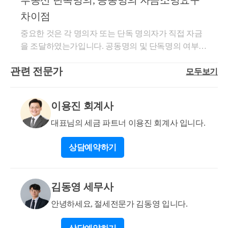
부동산 단독명의, 공동명의 자금소명요구
자 공동자산 정산금’ 기재까지 함께 갖추는 것이 중요
아내 소득도 모두 같이 저금했지만 사실상 거의 다 남
차이점
합니다. 이와 같은 자료를 준비하더라도 금액 규모가
편 소득입니다. 원래는 모두 현금화 하여 남편에게 송
큰 만큼, 향후 자금출처 조사나 증여 여부 다툼에 대비
중요한 것은 각 명의자 또는 단독 명의자가 직접 자금
금할 예정이었습니다. 그렇게 되면 아내가 남편에게
해 증빙을 명확히 남긴다는 취지로 무실적 증여세 신
을 조달하였는가입니다. 공동명의 및 단독명의 여부에
증여한 것으로 기재해야하나요? ㅠㅠ-->아닙니다 남편
고를 진행해 두는 것이 바람직한 마무리로 보입니다.
따라 어떤 방안이 소명이 더 까다롭고 세법상 이슈가
이 아내에게 빌려준돈을 다시 상환받는 다는 것으로
저는 부동산 관련 세법, 경매학원 강의, 취득·양도·상속
관련 전문가
모두보기
생길 수 있는 지는 사안에 따라 다릅니다. 단독으로 구
하시면됩니다 증여가 아닙니다
·증여 등에 대한 내용을 중심으로 블로그를 운영하고
입하더라도, 자기자금 및 차입금이 모두 본인에게 세
있습니다. 블로그 주소는 https://blog.naver.com/cchh19이
금 문제없이 귀속될 수 있다면 문제되지 않고, 반면에
이용진 회계사
며, 참고해 보시면 도움이 되실 것 같습니다. 추가 검토
공동으로 구입하더라도, 각자의 지분율과 상이하게 자
가 필요하시거나 구체적인 자금 흐름 정리가 필요하신
금을 활용했다면 문제가 될 수 있습니다. 즉, 귀하 사례
대표님의 세금 파트너 이용진 회계사 입니다.
경우에는 hwchoi1990@gmail.com 또는 010-7667-8698
에서는 대출을 함께 갚아나가실 예정이기에 공동명의
최지호 세무사로 연락 주시면 자세히 안내드리겠습니
상담
예약하기
로 진행하는 것이 맞다고 생각되나, 공동명의로 구입
다. 감사합니다.
할 경우 보유한 예금액의 소유자 구분, 증여받는 금액
의 소유자 구분이 중요합니다. 말씀주신 사안 중 금액
김동영 세무사
에 대해 명의자를 구분하지 않고 남겨주셔서 구체적으
로 계획서에 들어갈 금액, 소명을 위해 준비할 사안 등
안녕하세요, 절세전문가 김동영 입니다.
상담이 어렵습니다. 더 구체적으로 각자 명의의 자산
을 안분하여 질문을 남겨주시거나, 프로필 내 연락처