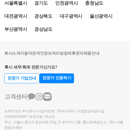
인가요?3.부부간 계좌이체도 증여인가요?4. 부모님 집
서울특별시
경기도
인천광역시
충청남도
례” - 소명서 작성 방법 및 대응방안(자금소명 전문세
것으로 해당 지역에 소재하는 주택을 취득할때 1,2에
에서무상거주중인데 세무조사 받나요?5. 부모님 명의
무사)안녕하세요. 부동산세금, 자금출처조사 전문 세
따라 자금조달계획서를 제출해야 합니다. 4개 지역 외
대전광역시
경상북도
대구광역시
울산광역시
신용카드사용하면 증여인가요?자금출처는 사람마다
로움입니다. 부동산을 취득하신 분들 중에서는 한국부
지역에서 주택을 취득할때는 3에 따라 6억원이 넘는
상황이 다르고, 여러 변수가 있기 때문에 세무사님들
동산원...blog.naver.com1. 자금조달계획서한국부동산
주택을 취득할때 자금조달계획서를 제출해야 합니다
부산광역시
경상남도
마다도 의견이 다를 수 있습니다.저희 의견이 정답이
원의 부동산실거래조사 소명에 대해서 설명드리기 전
자금조달계획서는 실제로 자금출처조사에서 중요한
아닐 수도 있습니다. 하지만, 세로움은 누구보다 자금
에 먼저자금조달계획서부터 간단하게 언급하고 넘어
역할을 하고 있습니다. 지자체에서는 자금조달계획서
조달계획서, 부동산거래신고소명, 자금출처조사에 대
가겠습니다.부동산원과 구청에서 거래소명이 나온 분
와 거래증빙 내용을 검증하며, 검증 과정에서 자료 제
회사소개
한 경험이 많고, 성공적으로 대응해오고 있으며, 모든
이용약관
개인정보처리방침
제휴문의
채용안내
대부분은 자금조달계획서를 쓰셨을거에요. 조달계획
출 요구 및 소명을 요구할 수 있도록 「부동산거래신
내용은 실제 사례를 기반으로 설명 드리는 것으로 기
서를 잘 작성해주시는 것이 불필요한 소명이나 조사의
고법」에서 규정하고 있습니다.자금조달계획서와 관
혹시 세무/회계 전문가신가요?
본적인 방향을 정하시는 데에는 도움이 될 것이라 생
대상이 되지 않도록 하는 첫 번째 단추입니다.&lt;1&gt;
련 증빙자료를 통해 재산을 취득할 능력 또는 부채를
각합니다.[세무컨설팅 세로움 대표 세무사 이상웅]????
작성 방법자금조달계획서를 보시면 구체적인 작성방
상환할 능력이 있는지를 판단하며,자금조달계획서 및
전문가 인증하기
전문가 가입안내
'코인과 세금, 그리고 자금출처조사 이야기' 저자????
법이 친절하게 설명되어 있진 않습니다.예를들어 부동
증빙자료가 실제와 다른 경우 취득자는 소명요청을 받
포스코건설, 대우건설 재개발·재건축 자문세무사????
산 취득 직전에 원래 소유하던 부동산을 팔았다면6번
을 수 있습니다. 따라서 중요한 것은 자금조달계획서
고객센터
하나금융투자 자문세무사???? 택스넷 양도, 증여, 상속
에 처분대금을 써야하는 것으로 유추가 가능합니다.그
제출 단계에서 각 취득자금의 출처를 정리하고 명확하
상담위원???? 중앙일보, 한국경제 칼럼 필진???? SBS, t
럼 부동산을 10억원에 처분할때 남아있는 대출 5억원
게 기재하여 추가 소명의 대상이 되지 않도록 하는 것
브릿지코드 주식회사 | 사업자번호 : 781-81-01811 | 직업정보제공사업
nN 등 다수 방송 출연???? 서울청, 중부청 부동산 자금
을 상환했다면, 처분대금에는 10억원을 기재할까요?
입니다. 또한 자금출처조사공동명의의 경우 각각 출처
J1204020210007 | 대표자명 : 박상민
출처조사 전문1. 가족간 계좌이체하면 세무조사 나오
아니면 취득에 사용 가능한 5억원을 쓰는게 맞을까요?
금액에 대한 작성이 이루어져야 하는데 이부분은 아래
주소 : 서울시 용산구 한강대로 23길, 25 로카우스 3층 | 통신판매업신고 : 2021-서울
나요?유튜브나 블로그 글을 보면 가족간 계좌이체하
만약 기존 부동산의 처분이 취득 직전이 아니라 3달전
영등포-0924
에서 설명드리고 있습니다.사례1) 주식 또는 코인 매매