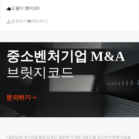
적으로 증여로 과세될 수 있습니다. 따라서, 남편의
도움이 됐어요
0
지분을 전부는 아니더라도(소득이 있으시기 때문) 일
부는 증여를 통해서 자금조달 계획을 작성하시는 것
공유하기
제보하기
이 맞습니다.
실질적으로 남편이 자금을 부담했음에도 아내가 그
중 상당액을 자금조달 수단으로 사용하고 공동명의
로 취득한 경우라면, 지분율에 맞는 자금출처를 입증
중소벤처기업 M&A
하지 못할 경우 증여세 신고가 필요할 수 있습니다.
과세당국이 자금조달계획서 확인 과정에서 자금 흐
브릿지코드
름과 명의를 중점적으로 보기 때문에, 사전 대응 및
명확한 자료 준비가 중요합니다.
저는 부동산 관련 세법, 경매학원 강의, 양도·상속·증
여 등에 대한 내용으로 블로그 운영 중입니다.
문의하기
블로그 주소는
https://blog.naver.com/cchh19
이고, 참고
해 보시면 좋을 것 같습니다.
자세한 내용은 hwchoi1990@gmail.com 또는 010-7667
-8698 최지호 세무사로 연락 주시면 답변드리겠습니
다. 감사합니다.
*질문답변 게시판을 통한 답변은 질문에 기재된 내용만을 참고하여 현행 세법을