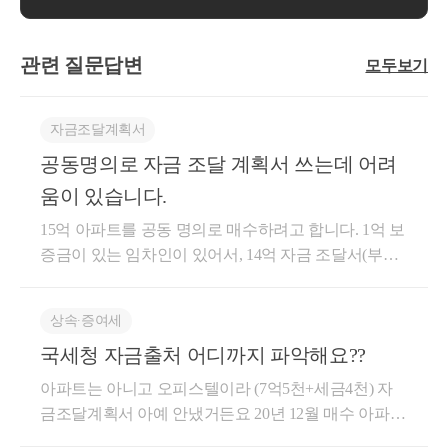
관련 질문답변
모두보기
자금조달계획서
공동명의로 자금 조달 계획서 쓰는데 어려
움이 있습니다.
15억 아파트를 공동 명의로 매수하려고 합니다. 1억 보
증금이 있는 임차인이 있어서, 14억 자금 조달서(부부
각각) 를 써야 하는데, 부인은 아파트(부인명의) 를 판
매도 자금을 쓰면 되는데, 남편의 조달자금은 전부 은
상속∙증여세
행 예금 7억입니다. 저흰 은행에만 저금해서요.. 이럴
국세청 자금출처 어디까지 파악해요??
경우 자금 소명하라고 나올 가능성이 있다고 하는데
요...아파트 매도 자금 중 제 조달분인 7억을 제외하고
아파트는 아니고 오피스텔이라 (7억5천+세금4천) 자
남은 금액을 남편에세 증여해서, 예금 금액을 낮춰서
금조달계획서 아예 안냈거든요 20년 12월 매수 아파트
계획서를 쓰는게 나을까요? 아님 그냥 예금 있는 그대
사서 자금조달계획서 쓴 사람들은 되게 빨리( 아마도