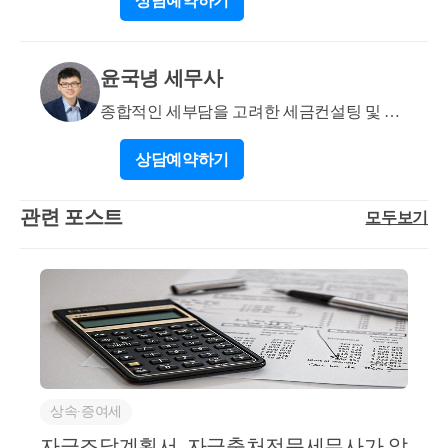
상담
예약하기
를 통해 연락주시면 상담 가능합니다. 감사합니다. *
아래는 저희 블로그 관련 포스팅입니다. 참고 부탁드
립니다. 부동산 소명업무 관련 소개 : https://blog.naver.co
윤국녕 세무사
m/tax_dawn/223700212472 자금조달계획서 작성 예시 :
종합적인 세부담을 고려한 세금컨설팅 및 신
https://blog.naver.com/tax_dawn/223660822753 자금조달
고
계획서 작성 : https://blog.naver.com/tax_dawn/2235780106
상담
예약하기
05 자금조달계획서 Q&A 목차 정리 : https://blog.naver.co
m/tax_dawn/223808314518 부동산원 실거래조사 소명 :
관련 포스트
모두보기
https://blog.naver.com/tax_dawn/223544195313
상속∙증여세
자금조달계획서, 자금출처전문세무사가 알