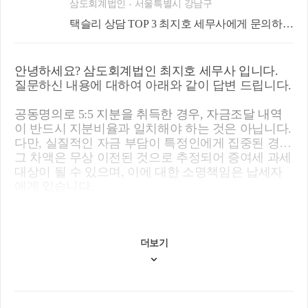
삼도회계법인
서울특별시 강남구
이 있는 경우 개별적인 케이스별로 후속조치가 다르
택슬리 상담 TOP 3 최지호 세무사에게 문의하세
게 진행됩니다.
요!
감사합니다.
안녕하세요? 삼도회계법인 최지호 세무사 입니다.
질문하신 내용에 대하여 아래와 같이 답변 드립니다.
공동명의로 5:5 지분을 취득한 경우, 자금조달 내역
이 반드시 지분비율과 일치해야 하는 것은 아닙니다.
다만, 실질적인 자금 부담이 특정인에게 집중된 경우
그 차액은 무상 이전된 것으로 추정되어 증여세 과세
대상이 될 수 있으며, 이에 대한 소명책임은 납세자
에게 있습니다.
문의하신 사례처럼 아내 명의 예금 4.2억 원이 남편
의 급여에서 이체된 자금이라 하더라도, 이체 목적이
단순한 가계 관리나 생활비였다는 주장만으로는 수
더보기
억원 규모의 자산 형성에 대해 증여 추정을 반박하기
어렵습니다. 현행 세법상 비과세로 인정되는 생활비
는 일상적인 생계 수준에 한정되며, 이보다 초과하는
자금이 아내 명의로 예금 또는 자산화되었다면 원칙