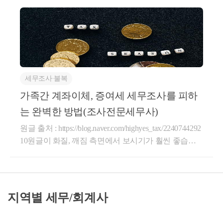
산실거래조사 소명’을 대행해드리고 있습니다.Previou
8%EB%A6%AC%EA%B3%A0+%EC%9E%90%EA%B
s imageNext imagePrevious imageNext image저희가 상담
8%88%EC%B6%9C%EC%B2%98%EC%A1%B0%EC%
을 통해서 직접 대응하실 수 있도록 가이드 라인을 모
82%AC+%EC%9D%B4%EC%95%BC%EA%B8%B0&a
두 제시해드리고 있고, 필요시 소명대응까지 모두 진
mp;NaPm=ct%3Dluc457r4%7Cci%3D373b71e062d1be1e3
행해드리고 있는데요, 실제 상담을 할때주변에서 잘못
cefcf340799a0810787fa3f%7Ctr%3Dboknx%7Csn%3D956
된 정보를 듣고 오시는 분들이 많이 계십니다.그래서
94%7Chk%3D8dc58aa6a4d927abc8026a18f61ae362d8320
세무조사∙불복
오늘은 거래신고소명과 관련하여 많이오해하시는 내
fe1코인과 세금, 그리고 자금출처조사 이야기 : 네이버
용들에 대해 정정해드리고,실제 소명내용에 들어가야
가족간 계좌이체, 증여세 세무조사를 피하
도서네이버 도서 상세정보를 제공합니다.search.shoppi
하는 중요한 것들이 무엇인지 자세히 설명드리겠습니
ng.naver.com1. 자금조달계획서 제출대상 및 작성방법
는 완벽한 방법(조사전문세무사)
다.잘못된 내용으로 소명을 하시거나 소명내용이 불충
다음의 거래를 하는 경우 부동산 취득자금 조달 내용
원글 출처 : https://blog.naver.com/highyes_tax/2240744292
분하다면자금출처조사의 대상이 될 수 있기 때문에사
을 구체적으로 기재하는‘주택취득자금 조달 및 입주계
10원글이 화질, 깨짐 측면에서 보시기가 훨씬 좋습니
례에 맞게 정확한 내용으로 소명하는 것이 매우 중요
획서’를 작성하여 제출해야 합니다.분양권·입주권의
다.안녕하세요,자금출처조사를 전문으로 하는 세로움
합니다. 소명 내용에 따라서는 속사정은 세무조사를
공급계약 및 전매계약도 자금조달계획서 제출 대상에
입니다.오늘은 상담을 진행하면서 가장 많이 물어보시
받아야 하시는분들이라도 안받게 될 수도 있지만, 안
포함됩니다.구분내용1투기과열지구 모든 주택 거래2
는 질문에 대해 답변드리려 합니다. 살아가면서 도움
받아도 되는 분들이 받게될 수도 있으니 유의해주셔야
조정대상지역 모든 주택 거래3비규제지역 6억 원 이상
이 될 수 있는 기본적인 세무상식일 수 있으니 참고하
합니다.지난 글에서는 실제 소명대응사례를 위주로 자
주택 거래4모든 법인 주택 거래현재 투기과열지구와
지역별 세무/회계사
시면 좋을 것 같습니다.1.가족간 계좌이체하면 세무조
세히 설명드렸으니 참고해보시면 좋을 것 같습니다.한
조정대상지역은 전국 4개 지역만 남아있습니다.서울
사 나오나요?2. 자녀, 부모님에게 드리는용돈은 증여
국부동산원 “부동산 거래신고 소명, 자금소명 대응사
용산구, 서초구, 강남구, 송파구 4개 지역만 해당하는