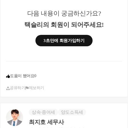
아내 명의 대출 2억 8천
아내 명의 예금 4억 2천으로 조달하였어요. 그러나
다음 내용이 궁금하신가요?
예금은 명의만 아내명의이지 남편이 매달 월급을 이
체해주면 생활비+저축을 공동으로 하여 공동으로 형
택슬리의 회원이 되어주세요!
성한 재산입니다. 아내 연봉은 세전 8천, 남편 연봉 1
억 정도입니다. 그런데도 5:5지분 맞추기 위해 증여
신고를 해야하나요?
3초만에 회원가입하기
전세보증금 10.6억 원은 추후 절반씩 상환하며 5대5
를 맞출 수 있기에 나머지 9.4억 에서 각각 4.7억 원씩
부담하였어야 합니다. 각 명의자별 대출액은 각자 상
환하면 자금출처가 인정되는 것이므로, 아내 명의 예
금액에 대해 남편분에 대한 증여신고가 필요할 수 있
도움이 됐어요
0
습니다.
공유하기
제보하기
공동으로 형성한 자금이라 할 지라도 명확한 구분이
어려워 취득자금 소명에 어려움이 있으시다면, 남편
분의 자금을 5대5로 맞추기 위해 부부 간 6억 한도 이
내 공제금액을 이용하여 증여 신고를 하는 것이 좋습
상속∙증여세
양도소득세
니다.
최지호 세무사
그 외에 6억 공제를 이미 활용하였거나 하는 등 사안