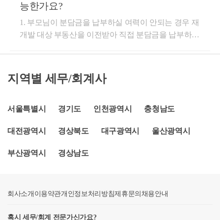
을 부담하실 것으로 예상됩니다. 관련법령(지방세법
권을 취득하고 그 분양권을 취득한 날부터 3년 이내에
능한가요?
상 임대할 경우 2년 이상 거주를 하지 않더라도, 1세대
보입니다. 다만 완공 전 배우자와 공동명의로 변경하
제13조의 3) 2. 「도시 및 주거환경정비법」 제74조에
종전주택을 양도하는 경우(3년 이내에 양도하지 못하
1주택 양도세 비과세를 적용받을 수 있습니다. 상생임
는 경우는 별도로 보셔야 합니다. 배우자 입장에서는
1. 부모님이 분담금을 납부하실 여력이 안되는 경우 재
따른 관리처분계획의 인가 및 「빈집 및 소규모주택
는 경우로서 기획재정부령으로 정하는 사유에 해당하
대주택 요건은 대략적으로 다음과 같으며, 아래 기획
이미 1주택을 보유한 상태에서 해당 분양권 주택의 지
개발 대상 부동산을 이전받아 직접 분담금을 납부하시
정비에 관한 특례법」 제29조에 따른 사업시행계획인
는 경우를 포함한다)에는 이를 1세대 1주택으로 보아
재정부 사이트의 개정사항 및 10문10답을 참고하시면
분을 새로 취득하는 구조가 되므로, 그 시점에 조정대
는 것이 좋을 것입니다. 부모님이 조합원으로 남아 계
가로 인하여 취득한 입주자로 선정된 지위[「도시 및
제154조제1항을 적용한다. 이 경우 같은 항 제1호, 제2
더욱 자세한 내용을 확인할 수 있습니다. 1) '직전계
상지역이라면 2주택 취득으로 보아 취득세 중과 이슈
시면 가치상승분에 대하여 상속세 부담이 발생할 수밖
주거환경정비법」 에 따른 재건축사업 또는 재개발사
호가목 및 제3호에 해당하는 경우에는 종전주택을 취
약'대비 임대료를 5%이내 인상하면서 2년이상 임대 2)
가 발생할 수 있습니다. 저는 부동산 관련 세법, 경매학
에 없으므로 조합원 자격을 인수 받아서 가치상승효과
업, 「빈집 및 소규모주택 정비에 관한 특례법」에 따
지역별 세무/회계사
득한 날부터 1년 이상이 지난 후 분양권을 취득하는 요
'직전계약'이란 임차인과 본인이 직접 계약하고 1년 6
원 강의, 양도·상속·증여 등에 대한 내용으로 블로그 운
를 직접 자녀분이 가져가시는게 상속세 절세전략이 될
른 소규모재건축사업을 시행하는 정비사업조합의 조
건을 적용하지 않는다.③ 국내에 1주택을 소유한 1세
개월 이상 임대할 것 3) '21.12.20 이후 갱신하는 임대부
영 중입니다. 블로그 주소는 https://blog.naver.com/cchh1
수 있습니다. 투기과열지구의 재개발인 경우 관리처분
합원으로서 취득한 것(그 조합원으로부터 취득한 것을
대가 그 주택(이하 이 항에서 종전주택”이라 한다)을
터 적용 4) '직전계약' 이후의 갱신기한은 '24.12.31까지
9이고, 참고해 보시면 좋을 것 같습니다. 자세한 내용
인가후에는 부동산을 이전받아도 조합원이 될 수 없습
서울특별시
경기도
인천광역시
충청남도
포함한다)으로 한정하며, 이에 딸린 토지를 포함한다.
양도하기 전에 분양권을 취득함으로써 일시적으로 1
https://www.moef.go.kr/nw/nes/detailNesDtaView.do?search
은 hwchoi1990@gmail.com 또는 010-7667-8698 최지호
니다. 따라서 투기과열지구인 경우는 관리처분 인가전
이하 이 조에서 "조합원입주권"이라 한다]는 해당 주
주택과 1분양권을 소유하게 된 경우 종전주택을 취득
대전광역시
경상북도
대구광역시
울산광역시
BbsId1=MOSFBBS_000000000028&searchNttId1=MOSF
세무사로 연락 주시면 답변드리겠습니다. 감사합니다.
에 부동산을 인수하시어야 합니다. 인수 방법은 증여
거용 건축물이 멸실된 경우라도 해당 조합원입주권 소
한 날부터 1년이 지난 후에 분양권을 취득하고 그 분양
_000000000059926&menuNo=4010100 https://www.moef.
나 저가양수도나 두가지 방법을 혼용하거나 구체적으
유자의 주택 수에 가산한다.(2020.08.12 신설) 3. 「부동
권을 취득한 날부터 3년이 지나 종전주택을 양도하는
부산광역시
경상남도
go.kr/nw/nes/detailNesDtaView.do?searchBbsId1=MOSFB
로 검토하시어 선택하시기 바랍니다. 감평도 물론 필
산 거래신고 등에 관한 법률」 제3조 제1항 제2호에 따
경우로서 다음 각 호의 요건을 모두 갖춘 때에는 이를
BS_000000000028&searchNttId1=MOSF_0000000000599
요한 경우에는 받아야 합니다. 추가상담이 필요하시면
른 "부동산에 대한 공급계약"을 통하여 주택을 공급받
1세대 1주택으로 보아 제154조제1항을 적용한다. 이
98&menuNo=4010100 도움이 되셨길 바랍니다. 감사합
연락주시기 바랍니다. 김명선세무사 010-9066-9907
는 자로 선정된 지위(해당 지위를 매매 또는 증여 등의
경우 제154조제1항제1호, 같은 항 제2호가목 및 같은
회사소개
니다.
이용약관
개인정보처리방침
제휴문의
채용안내
방법으로 취득한 것을 포함한다. 이하 이 조에서 "주택
항 제3호에 해당하는 경우에는 종전주택을 취득한 날
분양권"이라 한다)는 해당 주택분양권을 소유한 자의
부터 1년이 지난 후 분양권을 취득하는 요건을 적용하
혹시 세무/회계 전문가신가요?