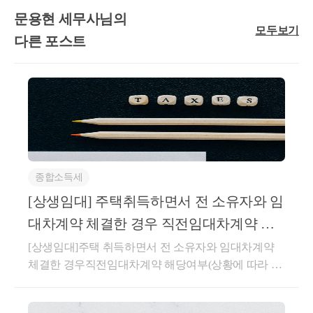
가입계약 체결 및 계약금을 납부한 후 신규주택을 취득한 경
문용현 세무사님의
우는 「소득세법 시행령」제155조제1항제2호의 
“신규주택
모두보기
다른 포스트
을 취득하기 위해 매매계약을 체결하고 계약금을 지급한 경
우에 해당하지 아니하는 것임
▣ 기획재정부 재산세제과-40(2022.01.07)
｢주택법｣제2조제11호가목에 따른 지역주택조합의 조합원의 
지위는 같은 법 제15조에 따른 
사업계획승인일 이후에 한하
여 ｢소득세법 시행령｣제155조제1항제2호에 따른 신규주택
을 취득할 수 있는 권리에 해당하는 것입니다.
▣ 사전-2021-법규재산-1186(2022.01.13.)
종합소득세
사업계획승인일 이후 지역주택조합원의 지위는 ｢
[상생임대] 주택취득하면서 전 소유자와 임
소득세법 시행령」제155조
 제1항제2호의 신규 주택을 취득
할 수 있는 권리임
대차계약 체결한 경우 직전임대차계약 해
참고로 지역주택조합원의 주택 취득시기는 원조합
당여부(상황에 따라 다름)
[상생임대]주택 취득하면서 전 소유자와 임대차계약
원과 승계조합원 관계 없이 사용검사필증교부일이 
체결한 경우직전임대차계약 해당여부(상황에 따라 다
되는 것이며, 사용검사 전에 사실상 사용하거나 사
름)(직전임대차계약 해당되지 않는 경우)매매계약 체
결 이후 잔금 지급 전에 체결한임대차계약이 직전임대
용승인을 얻은 경우에는 그 사실상의 사용일 또는 