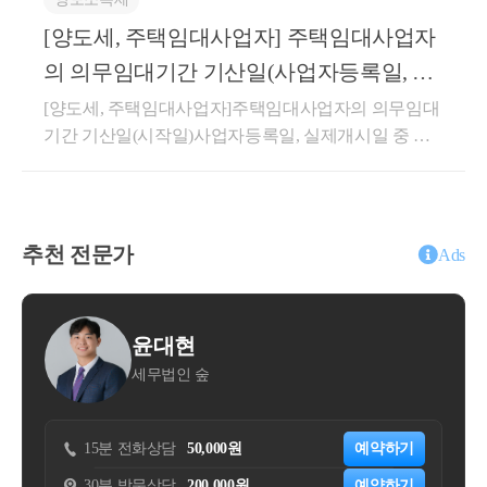
중 구독회원 주문 건에 대한 배달비 상당액을 공제하
이 「소득세법 시행령」 제155조의3의 “직전임대차계
여 정산하는 경우, 해당 공제액은 용역 공급 조건에 따
[양도세, 주택임대사업자] 주택임대사업자
약”에 해당하는지 여부(제1안) 직전임대차계약에 해당
라 통상의 대가에서 직접 깎아주는 금액으로서 부가가
(제2안) 직전임대차계약에 해당하지 않음[회신내용]제
의 의무임대기간 기산일(사업자등록일, 실
치세법 제29조 제5항 제1호의 ‘매출에누리’에 해당하
2안이 타당합니다.1. 사실관계○ ’21.06.26. 서울 마포구
제개시일 중 늦은 날)
[양도세, 주택임대사업자]주택임대사업자의 의무임대
여 질의법인의 부가가치세 과세표준에 포함하지 아니
A주택 취득 계약 체결(잔금일 : ’22.2.28.)○ ’21.09.11. 1
기간 기산일(시작일)사업자등록일, 실제개시일 중 늦
함상세내용1. 사실관계○신청인은 ○○웹사이트 또는 모
차 임대차계약 체결 - 임대기간 : ’22.2.28. ~ ’24.2.27., 임
은 날안녕하세요. &lt;세무회계 문&gt; 문용현 세무사
바일 애플리케이션을 통해 모바일 앱 이용자(이하 ‘구
대보증금 : 1,050백만원 * 특약사항으로 매도인이 보증
입니다.주택임대사업자는 장기보유특별공제혜택, 양
매회원’)와 음식점(이하 ‘판매회원’)간 음식 주문･판매
금 10.5억원에 2년간 전세 거주○ ’23.11.04. 2차 임대차
도소득세 중과배제, 양도소득세 감면등의 세제혜택을
중개 서비스(이하 ‘○○서비스’)를 제공함-신청인은 ○○
계약 체결 - 임대기간 : ’24.2.28. ~ ’26.2.27., 임대보증금 :
적용받을 수 있습니다. 해당 세혜택을 받기 위해서는
서비스에 대한 대가로 판매회원으로부터 음식가격 대
추천 전문가
900백만원○ ’26.2.27. A주택 양도 예정2. 질의내용○매
Ads
의무임대기간을 충족해야 합니다.의무임대기간 판단
비 일정 요율의 서비스 이용료(이하 ‘○○서비스 수수
매계약 체결 이후 잔금 지급 전에 양수인이 임대인으
시 임대기간 기산일(시작일)부터 계산하므로 기산일
료’)를 수취함-음식 배달방식은 Vendor Delivery[VD, 판
로서 전 소유자(매도인)와 별도의 임대차계약을 체결
(시작일)을 파악하는 것이 아주 중요합니다. 단순히 사
매회원(음식점)이 선택한 제3자 배달업체가 음식을 배
하고 주택 취득과 동시에 임대차 기간이 시작되어 실
현
문용현
업자등록일부터 기산하는 것이 아니기 때문에 잘못 판
달하는 방식으로 신청인은 구매회원으로부터 배달료
제 1년 6개월 이상을 임대한 경우, - 해당 계약이 상생
인 숲
세무회계 문
단하시면 주택임대사업자의 세제혜택을 적용받지 못
를 수취하여 판매회원에게 전달] 및 Own Delivery(OD)
임대주택 특례의 직전임대차계약에 해당하는지 여부
하실 수도 있습니다.민간임대주택법과 국세 세제혜택
의 2가지 유형으로 구분됨○신청인은 구매회원이 월 0,
(직전임대차계약 해당되는 경우)주택을 취득하면서 해
을 적용받기 위한 의무임대기간 기산일은 아래와 같습
000원(이하 ‘구독료’)을 지불하면 당월 주문 중 건당 최
당 주택의 전 소유자와체결한 임대차 계약이 직전 임
50,000원
예약하기
15분 전화상담
25,000원
니다.&lt;민감임대주택법 기산일 : ❶, ❷중 늦은 날&gt;
소주문금액(00,000원)이상 주문에 대해 배달료(배달형
대차계약에 해당하는지 여부서면-2022-법규재산-4083
200,000원
예약하기
30분 방문상담
110,000원