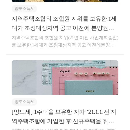
나와 공유하고자 합니다.결론은 지역주택조합원의 계
란 재화 또는 용역의 구입실적에 따라 마일리지, 포인
유자를 임차인으로 하여 주택을 취득한 날 해당 주택
양도소득세
약금을 납부한 사실만으로는 주택을 취득할 수 있는
트 또는 그 밖에 이와 유사한 형태로 별도의 대가 없이
에 대한 임대차계약을 체결한 경우,「소득세법시행
권리인 분양권에 포함되지 않고, 사업계획승인일 이후
적립받은 후 다른 재화 또는 용역 구입 시 결제수단으
지역주택조합의 조합원 지위를 보유한 1세
령」제155조의3 상생임대주택 특례의 직전 임대차계
가 되어야 주택을 취득할 수 있는 권리인 분양권이 된
로 사용할 수 있는 것과 재화 또는 용역의 구입실적에
약으로 볼 수 있는지도움이 되셨길 바랍니다. 감사합
대가 조정대상지역 공고 이전에 분양권을
다는 해석입니다.양도소득세에서 주택수 판단시, 2021
따라 별도의 대가 없이 교부받으며 전산시스템 등을
니다.좋은 하루 보내세요!★전화상담 및 방문상담은
취득한 경우 거주요건
지역주택조합의 조합원 지위(21년 이전 사업계획승인)
년 이후 계약 또는 당첨된 분양권만 주택수에 포함이
통하여 그 밖의 상품권과 구분 관리되는 상품권(이하
직접02-6403-9250으로 전화를 주시거나cta_moonyh@n
를 보유한 1세대가 조정대상지역 공고 이전에분양권
되는 것이므로,사업계획승인일이 2021년 이후에 났을
이 조에서 "마일리지등"이라 한다)을 말한다. ②법 제2
aver.com으로 연락을 주시면 됩니다!★주요 경력- 121,0
을 취득한 경우 거주요건 적용 여부(거주요건 없음)※
경우에만 지역주택조합원의 지위가 신규 주택을 취득
9조제3항제6호에서 "대통령령으로 정하는 가액"이란
00건 이상의 세금 상담 및 용역- 600건 이상의 경정청
지역주택조합원의 계약금을 납부한 경우, 분양권으로
할 수 있는 권리인 분양권에 해당하여 주택수에 포함
다음 각 호의 구분에 따른 가액을 말한다.9. 마일리지
구를 통한 약 25억 이상 세금 환급- 세무사 플랫폼 '택
보아 주택수에 포함되는지 여부에 대해서 포스팅한 글
이 되는 것입니다.▣ 사전-2021-법령해석재산-0120, 20
등으로 대금의 전부 또는 일부를 결제받은 경우(제10
슬리' 상담 및 후기 1위 (약 4,000건 이상 상담)- 전문가
이니 참고하시면 됩니다.지역주택조합원의 계약금을
21.05.28[ 제 목 ]지역주택조합 가입계약을 소득령 제15
호에 해당하는 경우는 제외한다): 다음 각 목의 금액을
플랫폼 '아하커넥츠' 상담 및 후기 1위 (약 500건 이상
납부한 경우, 분양권으로 보아 주택수에 포함되는지
5조제1항제2호의 신규주택을 취득하기 위한 매매계약
합한 금액가. 마일리지등 외의 수단으로 결제받은 금
상담)- 지식공유플랫폼 '아하' 세무/회계 1위 (117,000건
여부지역주택조합원의 계약금을 납부한 경우, 분양권
으로 볼 수 있는지 여부[ 요 지 ]조정대상지역의 공고가
액나.자기적립마일리지등[당초 재화 또는 용역을 공급
이상 답변 및 337만건 이상 공유)- KB금융 콘텐츠 필
으로 보아 주택수에 포함되는지 여부 안녕하세요. &lt;
있은 날 이전에 지역주택조합의 조합가입계약 체결 및
하고 마일리지등을 적립(다른 사업자를 통하여 적립하
진- 한국경제필진- 서울시 마을세무사- ㈜코스맥스 세
양도소득세
세무...blog.naver.com서면-2023-부동산-1411 [부동산납
계약금을 납부한 후 신규주택을 취득한 경우는 「소득
여 준 경우를 포함한다)하여 준 사업자에게 사용한 마
무팀- ㈜현대중공업 세무기획팀- ㈜iMBC 재무회계팀-
세과-1910]등록일자 : 2023.11.03.생산일자 : 2023.08.01.
[양도세] 1주택을 보유한 자가 ’21.1.1.전 지
세법 시행령」제155조제1항제2호의“신규주택을 취득
일리지등(여러 사업자가 적립하여 줄 수 있거나 여러
세무법인 넥스트
요 지지역주택조합의 조합원 지위(21년 이전 사업계획
하기 위해 매매계약을 체결하고 계약금을 지급한 경우
사업자를 대상으로 사용할 수 있는 마일리지등의 경우
역주택조합에 가입한 후 신규주택을 취득
승인)를 보유한 1세대가 조정대상지역 공고 이전에 취
에 해당하지 아니하는 것임▣ 기획재정부 재산세제과-
다음의 요건을 모두 충족한 경우로 한정한다)을 말한