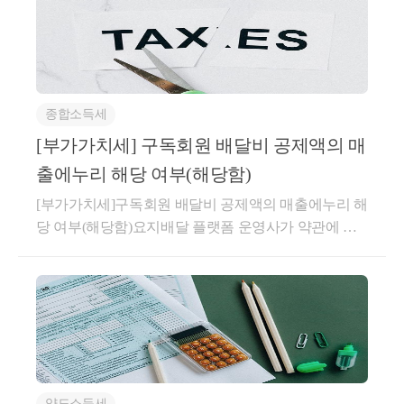
차계약에 해당하는지사전-2026-법규재산-0087등록일
사용승인일이 취득시기가 되는 것입니다.
자 : 2026.04.30.생산일자 : 2026.03.16.요지주택 매매계
○ 서면인터넷방문상담5팀-2735, 2007.10.11.
약을 체결한 후 임대차계약을 체결한 경우로서 주택
｢주택법｣ 제16조의 규정에 의한 사업계획의 승인일 이후에 
취득일 이후 임대기간이 개시되더라도 주택 취득(잔금
주택조합의 조합원으로부터 그 조합원의 ‘입주자로 선정된 
청산) 전에 임차인과 체결한 임대차계약은 직전임대차
지위’를 승계하여 취득한 조합주택을 양도한 경우 그 조합주
종합소득세
계약에 해당하지 않는 것임답변내용귀 사전답변 신청
택(그 부수토지 포함)의 취득시기는
 당해 조합주택의 사용검
의 사실관계와 같이,1세대가 주택을 취득하는 매매계
[부가가치세] 구독회원 배달비 공제액의 매
사필증교부일(사용검사 전에 사실상 사용하거나 사용승인을 
약 체결 이후주택 취득 전에 매수인이 임대인이 되고
출에누리 해당 여부(해당함)
얻은 경우에는 그 사실상의 사용일 또는 사용승인일)이 되는 
전 소유자(매도인)가 임차인이 되는 별도의 임대차계
것임
[부가가치세]구독회원 배달비 공제액의 매출에누리 해
약을 체결하고 주택 취득과 동시에 임대기간이 시작되
당 여부(해당함)요지배달 플랫폼 운영사가 약관에 따
어 실제 1년 6개월 이상을 임대한 경우,해당 계약이
라 판매회원 수수료에서 공제해 준 구독회원 배달비
「소득세법 시행령」 제155조의3제1항에 따른 직전임
상당액은 부가가치세법 제29조 제5항 제1호의 매출에
대차계약에 해당하는지 여부에 관하여는 기존 해석사
누리에 해당하여 부가가치세 과세표준에 포함하지 아
례(기획재정부 재산세제과-1440, 2022.11.17.)를 참조하
니함회신배달 플랫폼 운영사가 판매회원과 구매회원
시기 바랍니다.○ 기획재정부 재산세제과-1440, 2022.1
간의 주문･판매 거래를 중개･지원하고 판매회원으로
1.17.주택 매매계약 체결한 후 임대차계약을 체결한 경
부터 수수료를 지급받는 거래로서, 판매회원과의 이용
우로서 주택 취득일 이후 임대기간이 개시되는 경우
약관에 따라 판매회원에 청구할 수수료에서 구매회원
임대인이 주택 취득 전에 임차인과 작성한 임대차계약
양도소득세