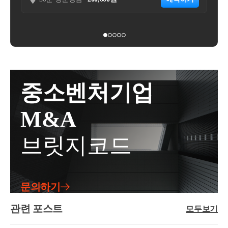
❶ 지자체 임대사업자등록일❷ 실제 임대개시일&lt;국
태 불문)를 전액 할인받을 수 있는 멤버십제도를 운영
[법규과-3154]등록일자 : 2022.11.18.생산일자 : 2022.11.
세 세제혜택 기산일 : ❶,❷,❸ 중 늦은 날&gt;❶ 지자체
함-신청인은 멤버십 이용자에게 이용기간 동안 앱 내
02.요지주택을 취득하면서 해당 주택의 전 소유자와
임대사업자등록일❷ 세무서 사업자등록일❸ 실제 임
안내된 혜택을 제공하는 것을 신청법인이 멤버십 이용
체결한 임대차 계약을 직전 임대차계약으로 볼 수 있
대개시일국세(양도세 등)의 세제혜택을 받기 위한 국
자에게 부가가치세 과세대상 용역을 제공하는 것으로
는 것임회신귀 서면질의 신청의 사실관계와 같이, 1세
세 세제혜택의 개시일이 절대적으로 중요할 것이므로
보아,-구독료 수취 시점에부가가치세법 제36조에 따른
대가 주택을 취득한 후 해당 주택의 전 소유자와 임대
반드시 ❶,❷, ❸ 중 늦은 날로부터 8년 이상인지, 10년
영수증을 발급하고 그 구독료에 대한 부가가치세를 신
차계약을 체결하여 실제 1년 6개월 이상 임대한 경우,
이상인지 등을 확인해보아야 합니다.실제 사례로, 임
고･납부하고 있음○멤버십에 가입한 구매회원들에 대
해당 임대차계약은 「소득세법 시행령」 제155조의3
중소벤처기업
대사업자 등록 이후 실제 임대개시가 늦었음에도 불구
한 배달료 할인액은 신청법인이 전액 부담, 즉 구매회
에 따른 직전 임대차계약으로 볼 수 있는 것입니다.사
하고 지자체 주택임대사업자 8년 자동말소가 되자마
원은 배달료를 제외한 음식 대금만을 지급하고-신청인
실관계○ 2020.xx.xx. A주택 취득 계약 *매도인이 임차
M&A
자 임대주택을 팔고, 당연하게도 양도세 신고시 장기
은 VD배달료 상당액을 신청법인이 판매회원으로부터
인으로 A주택에 거주하는 조건으로 매매계약○2021.x
보유특별공제 50%를 적용해서 신고를 했다가 양도소
수취하는 ○○서비스 수수료에서 차감하는 방식으로 정
x.xx. A주택 취득하면서 임차인과 임대차계약 체결, 임
브릿지코드
득세가 추징당한 사례도 종종 있습니다. 이럴 경우 미
산2. 질의내용○신청인이 ○○수수료에서 차감·정산하
대개시- 1년 6개월 이상 임대한 후인 2022.xx.xx. A주택
납세금 뿐만 아니라, 가산세까지 부담합니다.이처럼
는 방식으로 멤버십 가입 회원에게 제공한 ‘VD배달료
임차인(매도인) 사망○ 2022.xx.xx. 임차인의 상속인에
세제혜택을 받지도 못하고, 가산세까지 부과가 될 수
할인액’이 부가세법상 매출에누리로 보아, 해당 수수
게 임대보증금 반환○ 22.xx월 이후 임대차계약 체결 예
있기때문에 이를 잘 알아두셨다가 적용하시면 될 것입
료의 공급가액에서 차감할 수 있는지 여부3. 관련법령
정2. 질의내용○ 주택을 취득하면서 주택의 전 소유자
문의하기
니다. 현재 상황이 복잡하거나 애매하시면 반드시 세
○부가가치세법§29 (과세표준) ①재화 또는 용역의 공
를 임차인으로 하는 임대차계약을 체결하는 경우,- 당
무사와 상담 후 의사결정을 하시는 것이 좋습니다.도
급에 대한 부가가치세의 과세표준은 해당 과세기간에
관련 포스트
해 임대차계약이 소득령§155의3에 따른 직전 임대차
모두보기
움이 되셨길 바랍니다. 감사합니다.좋은 하루 보내세
공급한 재화 또는 용역의 공급가액을 합한 금액으로
계약에 해당하는지 여부주택을 취득하면서 해당 주택