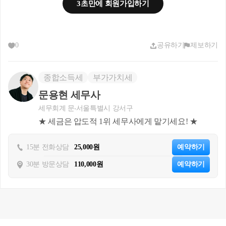
함되지 않고, 사업계획승인일 이후가 되어야 주택
3초만에 회원가입하기
을 취득할 수 있는 권리인 분양권이 된다는 해석입
니다.
0
공유하기
제보하기
양도소득세에서 주택수 판단시, 2021년 이후 계약 
또는 당첨된 분양권만 주택수에 포함이 되는 것이
종합소득세
부가가치세
므로, 
사업계획승인일이 2021년 이후에 났을 경우
문용현 세무사
에만 지역주택조합원의 지위가 신규 주택을 취득
세무회계 문
서울특별시 강서구
할 수 있는 권리인 분양권에 해당하여 주택수에 포
★ 세금은 압도적 1위 세무사에게 맡기세요! ★
함이 되는 것입니다.
15분 전화상담
25,000원
예약하기
▣ 사전-2021-법령해석재산-0120, 2021.05.28
30분 방문상담
110,000원
예약하기
[ 제 목 ]
지역주택조합 가입계약을 소득령 제155조제1항제2호의 신
규주택을 취득하기 위한 매매계약으로 볼 수 있는지 여부
[ 요 지 ]
조정대상지역의 공고가 있은 날 이전에 지역주택조합의 조합