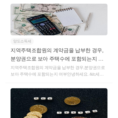
요!★전화상담 및 방문상담은 직접02-6403-9250으로
한다.③제1항의 공급가액은 다음 각 호의 가액을 말한
의 매도자와 체결한 임대차계약이직전임대차계약에
전화를 주시거나cta_moonyh@naver.com으로 연락을 주
다. 이 경우 대금, 요금, 수수료, 그 밖에 어떤 명목이든
해당하는지서면-2023-부동산-1332 [부동산납세과-240
시면 됩니다!★주요 경력- 121,000건 이상의 세금 상담
상관없이 재화 또는 용역을 공급받는 자로부터 받는
1]등록일자 : 2023.11.03.생산일자 : 2023.10.13.요지주택
및 용역- 600건 이상의 경정청구를 통한 약 25억 이상
금전적 가치 있는 모든 것을 포함하되, 부가가치세는
을 취득하면서 해당 주택의 매도자와 임대차계약 계약
세금 환급- 세무사 플랫폼 '택슬리' 상담 및 후기 1위 (약
포함하지 아니한다.6.외상거래, 할부거래, 대통령령으
을 체결하여 실제 1년 6개월 이상 임대한 경우 직전임
4,000건 이상 상담)- 전문가 플랫폼 '아하커넥츠' 상담
로 정하는 마일리지 등으로 대금의 전부 또는 일부를
대차계약에 해당함회신귀 질의의 경우, 기존 해석사례
및 후기 1위 (약 500건 이상 상담)- 지식공유플랫폼 '아
결제하는 거래 등 그 밖의 방법으로 재화 또는 용역을
양도소득세
인 “서면-2022-법규재산-4083, 2022.11.02” 를 참고하시
하' 세무/회계 1위 (117,000건 이상 답변 및 337만건 이
공급하는 경우: 공급 형태 등을 고려하여 대통령령으
기 바랍니다.○ 서면-2022-법규재산-4083, 2022.11.02.1
지역주택조합원의 계약금을 납부한 경우,
상 공유)- KB금융 콘텐츠 필진- 한국경제필진- 서울시
로 정하는 가액⑤ 다음 각 호의 금액은 공급가액에 포
세대가 주택을 취득한 후 해당 주택의 전 소유자와 임
분양권으로 보아 주택수에 포함되는지 여
마을세무사- ㈜코스맥스 세무팀- ㈜현대중공업 세무기
함하지 아니한다.1.재화나 용역을 공급할 때 그 품질이
대차계약을 체결하여 실제 1년 6개월 이상 임대한 경
부
획팀- ㈜iMBC 재무회계팀- 세무법인 넥스트
지역주택조합원의 계약금을 납부한 경우,분양권으로
나 수량, 인도조건 또는 공급대가의 결제방법이나 그
우, 해당 임대차계약은 「소득세법 시행령」 제155조
보아 주택수에 포함되는지 여부안녕하세요. &lt;세무
밖의 공급조건에 따라 통상의 대가에서 일정액을 직접
의3에 따른 직전 임대차계약으로 볼 수 있는 것입니다.
회계 문&gt; 문용현 세무사입니다.재개발·재건축의 입
깎아 주는 금액 ⑥사업자가 재화 또는 용역을 공급받
상세내용1. 사실관계-’20.5.1.A주택 취득계약*체결*매
주권 및 2021년 이후 계약한 주택분양권은 모두 주택
는 자에게 지급하는 장려금이나 이와 유사한 금액 및
도인이 임차인으로 거주 및 임대보증금 제외한 잔금
수에 포함이 됩니다.다만, 주택분양권 판단시, 지역주
제45조제1항에 따른 대손금액(貸損金額)은 과세표준
지급 조건-’20.5.27.A주택 취득하면서 전소유자와 임대
택조합원의 계약금만 지불한 경우도 분양권에 포함되
에서 공제하지 아니한다.○부가가치세법 시행령§61
차계약 체결-’22.5월기존 임차인과 임대보증금 또는 임
는 지 여부는 아직까지 해석사례가 나오지 않아서 의
(외상거래 등 그 밖의 공급가액의 계산) ①법 제29조제
대료의 증가율이 100분의 5를 초과하지 않는 임대차계
견이 분분했지만, 최근 이에 대한 해석사례가 새로이
3항제6호에서 "대통령령으로 정하는 마일리지 등"이
약 체결2. 질의내용 - 주택을 취득하면서 주택의 전 소