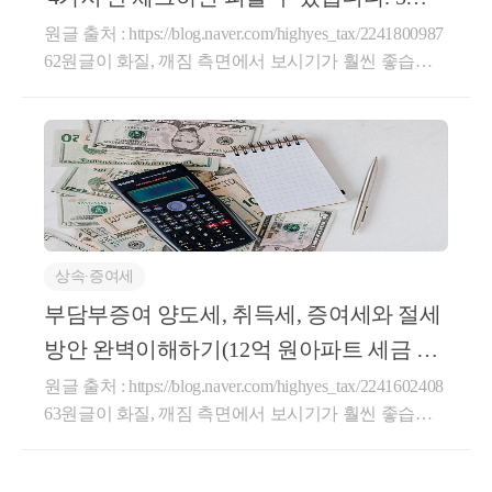
②
'각종 코인소득'(레퍼럴 세금, 채굴 세금, ico 
도소득세 관련 주요 개정 내용을 사례별 예상 세액과
0일부터 시작되는
원글 출처 : https://blog.naver.com/highyes_tax/2241800987
함께 살펴보겠습니다. 개정되는 내용마다 납세자분들
도, 과거에도 개정과는 무관하게 되고 있으니 이부분을 놓쳐
62원글이 화질, 깨짐 측면에서 보시기가 훨씬 좋습니
의 상황을 고려하여 세액 계산 및 간단한 코멘트를 달
다.안녕하세요,부동산세금과 자산컨설팅을 전문으로
아두었으니 결정에 참고하시면 될 것 같습니다.[2026
예를들어 증여세를 회피하기 위해 코인으로 자녀에게 증여하
하는 세무컨설팅 세로움입니다.26년 5월 10일 다주택
년 세제개편안]첨부파일2026년 세제개편안 상세본.hw
에는 모두 세무조사를 통해 세금과 가산세가 추징되고 있으
자 양도세 중과가 4년만에 다시 다시 시행될 것으로 예
px파일 다운로드※ 이번 세제개편안은 정부 발표 및
상됩니다. 중과세가 적용되면 시세차익의 최대82.5%
입법예고 단계의 개정안입니다. 향후 국회 심의와 시
코인 증여세 및 상속세와 각종 소득에 대한 세금(코인세금,
까지 세금을 내는 것으로 사실상 양도가 어려울 수 있
행령 개정 과정에서 세부 내용이나 시행 시기가 달라
참고하시면 좋을 것 같습니다.
습니다.그래서 오늘은다주택자이지만, 양도세 중과를
질 수 있으므로 실제 의사결정 전에는 확정된 법령을
피할 수 있는 주요사례와 방안에 대해서 자세하게 설
다시 확인해야 합니다.2026년 세제개편안 부동산 세재
상속∙증여세
명드리겠습니다.업계에서'양포세'라는 말이 있습니다.
개편 중종합부동산세와 기타 부동산 세금은 2편에서
양도소득세를 포기한 세무사라는 의미인데, 우리나라
부담부증여 양도세, 취득세, 증여세와 절세
따로 설명드리겠습니다.1. 장기보유특별공제 개편(56~
양도소득세 규정은 세무사들도 포기할 만큼 정말 어렵
59페이지)정부는 주택에 대한 장기보유특별공제를실
방안 완벽이해하기(12억 원아파트 세금 9
게 규정되어 있습니다. 그마저도 모든 사례를 담지 못
거주 중심으로 전면 개편할 예정입니다.명칭 변경 및
5% 절세사례)
원글 출처 : https://blog.naver.com/highyes_tax/2241602408
하기 때문에 국세청과 기재부 유권해석이 변경되면서
부동산 종류에 따른 제도 이원화(56페이지)1세대 1주
63원글이 화질, 깨짐 측면에서 보시기가 훨씬 좋습니
납세자들이 피해를 보는 사례도 있습니다.양도소득세
택자주택 공제방식 및 공제율 변경(57페이지)다주택자
코인과 세금, 그리고 자금출처조사 이야기 : 네이버 도서
다.안녕하세요,세대에 걸친 부의이전, 자산 전반을 컨
는 국가에서 처리해주지 않습니다. 국민이 직접 계산
공제방식 및 공제율 변경(58페이지)장기거주 소득공제
네이버 도서 상세정보를 제공합니다.
[코인세무사] 코인, 가상화폐 수익 세무조사 성공사례 추징세액 3.2억원→0원 “100%”절감
설팅해드리는세로움입니다.오늘은 증여세 절세방안
해서 신고해야하고, 국세청은 신고가 틀렸을 때 가산
공제한도신설(59페이지)제도의 명칭이 변경하고, 주택
search.shopping.naver.com
1. 코인 세무조사 자주 묻는 질문(QnA) Top7 안녕