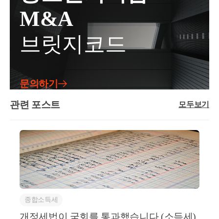
증여한다면 세금이 부담되지 않지만, 증여하려는 부동
를 피할 수 있는 적절한 방법을 모색해야합니다.2. 양
칭이 직관적으로 변경된 것 같습니다.&lt;2&gt; 1세대 1
M&A
산의 규모가 클수록 증여세는 기하급수적으로 늘어납
도세 중과는 세금이 얼마나 늘어날까?양도소득세는
주택자 주택 공제방식 및 공제율 변경(57페이지)1세대
니다.3억짜리 주택을 결혼하는 자녀에게 증여하면 증
크게 비과세, 일반과세, 다주택자 중과세 3가지로 구분
1주택자가 2년 이상 거주한 경우 적용받는 장기보유특
브릿지코드
여세2천만원만 내면 되지만, 10억원짜리 아파트를 증
됩니다.구분과세대상세율비과세1주택자12억원까지
별공제율은 다음과 같이 변경될 예정입니다.- 현행 : 보
여하면 증여세는1.9억원을 내야합니다. 만약 부모님이
비과세일반과세1주택자 or 다주택자6~45%중과세다
유기간*4%(최대40%) + 거주기간*4%(최대40%)- 개정
다주택자라면 자녀가 내야하는 취득세가1.3억원이기
주택자 + 조정지역일반세율 + 20%(30%)(장기보유공제
후 : 27년 유지, 28년과 29년 아래와 같이 변경현재는 보
때문에 합계3억원 넘는 세금을 내야 증여받을 수 있습
적용 제외)비과세는 1세대 1주택자에게 12억원 까지
유기간 1년당 4%(최대10년) + 거주기간 1년당 4%(최대
문의하기
니다.2. 매매부모님이 내야할 세금 : 양도세자녀가 내
세금을 부과하지 않는 것이며, 중과세는 2주택 이상의
10년)로 10년 이상 보유 및 거주한 경우 최대 80%의 공
야할 세금 : 취득세장점 : 시세보다 저렴하게 사올 수
다주택자이면서 조정지역 주택을 양도하는 경우 일반
관련 포스트
제를 적용받습니다.이번 개정안은 1세대 1주택자의 최
모두보기
있으며, 부모님이 1주택인 경우 세금이 매우 줄어듬단
과세에 20~30% 추가 세금을 부과합니다.중과세는 세
대 공제율 80%는 유지하되,보유기간에 대한 공제를 단
4. 가상자산(
점 : 부모님에게 매매대금을 지급할 수 있는 현금여력
율이 더해지는 것 뿐만 아니라, 장기보유공제가 적용
계적으로 축소하고 거주기간에 대한 공제를 확대하는
이 필요매매의 경우 부모님이 양도세를 내지만, 자녀
되지 않으므로 세금이 크게 늘어나는 것입니다.가령 5
방식입니다.2027년에는 현행 제도를 그대로 유지하지
는 증여세 없이 취득세만 내면 됩니다. 게다가 매매에
억에 취득한 주택을 20억에 양도하는 경우 간략하게
만, 2028년에는 보유기간 공제율이 연 2%로 낮아지고
따른 취득세는 부모님이 다주택자라도 1~3%의 낮은
세금을 비교해보면 다음과 같습니다.(1) 비과세 : 3천만
거주기간 공제율은 연 6%로 높아집니다. 2029년부터
기본취득세율만 발생합니다.다주택자인 부모님의 10
원(2) 일반과세 : 4.5억원(3)중과세 : 11.5억원다주택자
는 보유기간에 따른 공제가 완전히 폐지되고, 실제 거
억원짜리 아파트를 사오더라도취득세는 3,500만원밖
중과세는 비과세와 비교하여약 40배, 일반과세와 비교
주기간에 대해서만 연 8%, 최대 80%의 공제를 적용합
에 나오지 않습니다. 만약 부모님이 1세대 1주택자라
해서는약 2.5배의 세금이 늘어나게 됩니다.양도차익이
종합소득세
니다.따라서 주택을장기간 보유했더라도 실제 거주기
면양도세 역시 비과세를 받기 때문에 세금은 0원이죠.
15억원인데 세금이 11.5억원이면80%가량을 세금으로
간이 짧다면 2029년 이후 양도소득세 부담이 크게 증
개정세법이 국회를 통과했습니다 (소득세)