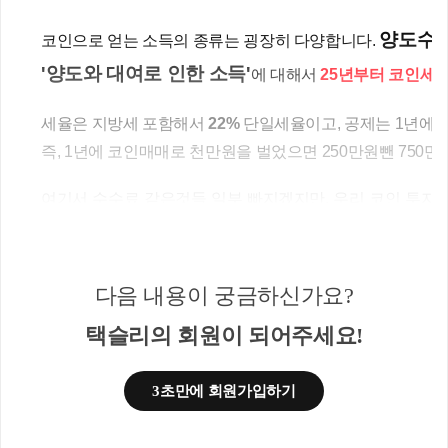
양도수익,
코인으로 얻는 소득의 종류는 굉장히 다양합니다. 
'양도와 대여로 인한 소득'
에 대해서 
25년부터 코인세
세율은 지방세 포함해서 
22%
 단일세율이고, 공제는 1년에 
즉, 1년에 코인매매로 천만원을 벌었으면 250만원뺀 750만원
여기서 수수료 같은것들 일부 빠지겠지만, 우리 코인 투자
면 많이 부담돼죠.
다음 내용이 궁금하신가요?
택슬리의 회원이 되어주세요!
<2> 과세 유예 이유
3초만에 회원가입하기
그래서 가상자산과세유예, 코인세금을 한번 더 2년 유예하