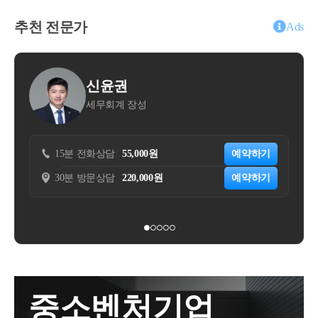
중에서부담부증여에 대해 자세하게 설명드리겠습니
세를 더해서 세금을 추징하는 것이죠.법조문을 정확하
과 주택 외 부동산의 공제제도를 이원화하고, 주택의
blog.naver.com
다.-부담부증여 양도세- 부담부증여 취득세- 부담부증
게 해석하는 것은 현실적으로 불가능하겠지만, 내 자
추천 전문가
경우 보유기간에 따른 공제는 단계적으로 축소하고 거
Ads
여 증여세 계산구조- 아파트 부담부증여부터 입주권,
산은 내가 지킬 수 밖에 없기 때문에, 최소한의 정보는
주기간에 따른 공제를 확대합니다.&lt;1&gt; 명칭 변경
분양권 부담부증여까지 종류별 비교- 증여세 절세방안
알고 있어야 합니다.1. 다주택자 중과 자가진단[체크리
및 부동산 종류에 따른 제도 이원화(56페이지)- 현행 :
1. 부동산 증여,남들보다 똑똑하게 받자부동산을 증여
스트]아래에서 순서대로 자세히 설명해 드리겠지만,
부동산 종류와 관계없이 모두 ‘장기보유특별공제’- 개
신윤권
받을때 세금을 줄이기 위해서는 먼저소유권을 이전하
간단하게 큰틀을 보겠습니다.① 기본원칙첫 번째 기본
정 후 : 주택과 조합원 입주권은 ‘장기거주 소득공제’ /
세무회계 장성
는 방식을 이해해야합니다.상속 전에 자녀에게 부동산
원칙은다주택자이면서 양도하는 주택이 조정지역 소
토지와 주택 외 건물은 ‘장기보유 소득공제’현재는 부
을 넘겨주는 방법은 크게증여와매매2가지로 구분됩니
재인지 여부입니다. 양도하는 주택이 아무리 비싸도
동산의 종류와 무관하게 모두 장기보유특별공제라고
다.증여는 부모님의 부동산을무상으로 공짜로 자녀에
인천이나 의정부처럼조정지역이 아니라면 중과세가
부르고 있지만, 개정 후에는 주택과 조합원 입주권은
15분 전화상담
55,000원
예약하기
게 넘겨주는 것이고, 매매는 자녀에게부동산에 대한
적용되지 않습니다.②, ③ 중과배제 2가지다주택자이
‘장기거주 소득공제’, 그 외 부동산은 ‘장기보유 소득공
30분 방문상담
220,000원
예약하기
대가를 받고 넘겨주는 것입니다.1. 증여부모님이 내야
면서 조정지역의 주택을 양도하더라도 양도주택이‘중
제’라는 명칭으로 이원화됩니다. 주택에 대해서는 단
할 세금 : 없음자녀가 내야할 세금 : 증여세 / 취득세장
과제외주택’이거나,보유하는 주택이'주택 수 제외주
순히 오래 보유했다는 사실보다 실제로 거주한 기간을
점 : 규모가 작은 부동산의 경우 적은세금으로 증여 가
택'에 해당한다면 일반과세가 적용됩니다. ‘중과제외
중심으로 세제 혜택을 부여하겠다는 취지입니다.부동
능단점 : 규모가 일정금액 이상이면 세금이 급격하게
주택’과 ‘주택 수 제외주택’이 정확히 어떤 주택인지는
산 중 주택과 조합원입주권은 보유기간이 아닌 실제거
증가부동산을 증여로 받을때 부모님은 세금이 없지만,
아래에서 자세히 설명드리겠습니다.④ 절세방안 활용
주기간을 기준으로 공제받을 수 있고, 그 밖의 부동산
자산이 늘어나는 자녀가 증여세와 취득세가 부과됩니
만약 ①~③에도 모두 해당하지 않는다면다양한 방법
은보유기간을 기준으로 공제받습니다. 그동안에는 공
다.결혼을 하는 자녀에게는 1.5억원까지 세금 없이 증
을 활용하여 중과세를 피할 수 있습니다.일반과세와
제 기준이 달랐음에도 모두 ‘장기보유특별공제’라는
중소벤처기업
여할 수 있기 때문에 규모가 작은 아파트나 부동산을
중과세는 2~3배 이상 세금이 차이나기 때문에 중과세
동일한 명칭을 사용해 왔는데, 이번 이원화를 통해 명