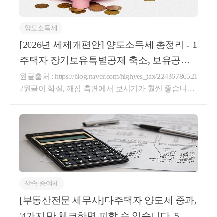
국내와 국외거래소를 이용하는지, 개인지갑을 통한 거래를 하
수 있습니다.
양도소득세
이런 모든 사례에 대해 정확하게 과세하기 위한 체계는 현재
[2026년 세제개편안] 양도소득세 총정리 - 1
임을 납세자에게 돌리는 것으로 하여 과세할 수는 있겠지만
주택자 장기보유특별공제 축소, 보유공제
이지 않을까 생각해봅니다.
폐지, 다주택자 중
원글출처 : https://blog.naver.com/highyes_tax/22436786521
2원글이 화질, 깨짐 측면에서 보시기가 훨씬 좋습니다.
안녕하세요,부동산세금을 전문으로 하는세무컨설팅
세로움입니다.8월 3일 정부가「2026년 세제개편안」
<3> 코인 증여세 및 상속세
「2026년 세법개정안」을 발표했습니다.이번 개편안
에는장기보유특별공제, 다주택자 양도소득세 중과, 일
<4> 레퍼럴 세금, 채굴 세금, ico 세금, 디파이
시적 2주택 특례, 상생임대주택 특례 등 부동산 양도소
득세와 관련된 중요한 변화가 다수 포함되어 있습니
다.개정안이 원안대로 시행될 경우 주택의 보유·거주
하지만 잊지 말아야할 것은 가상자산과세유예, 코인과세유예
상속∙증여세
형태에 따라 양도소득세 부담이 크게 달라질 수 있으
며, 부동산 시장에도 적지 않은 영향을 미칠 것으로 예
[부동산전문 세무사]다주택자 양도세 중과,
① '코인 증여세 및 상속세'와 
상됩니다.오늘은 2026년 부동산 세제개편안 가운데 양
'4가지'만 체크하면 피할 수 있습니다. 5월 1