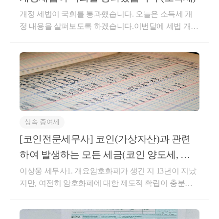
이렇게만 본다면 매매가 훨씬 좋아보이지만, 가장 큰
내는 것이니 다주택자 양도세 중과는 무조건 피해야
가할 수 있습니다. 반대로 장기간 실제로 거주한 1세대
개정 세법이 국회를 통과했습니다. 오늘은 소득세 개
문제는 자녀가부모님께 실제로 매매대금을 드려야합
하는 것입니다.3. 다주택자 양도세 중과 여부 판단그렇
1주택자는 현재와 동일하게 최대 80%의 공제율을 적
정 내용을 살펴보도록 하겠습니다.이번달에 세법 개정
니다.얼마 전까지만 해도 보증금을 끼고 사오면 됐지
다면 언제 다주택자 양도세 중과가 적용되는지, 어떻
용받을 수 있습니다.[세액비교]- 양도가 : 20억원- 취득
안들이 국회를 통과해서 대부분 25년도부터 적용됩니
만, 지금은 수도권 대부분이 토허제로 묶여현금부담이
게 피할 수 있는지 알아보겠습니다.&lt;1&gt; 기본원칙 :
가 : 10억원- 보유기간 10년 / 거주기간 3년- 1세대 1주
다.물론 26년이나 그 이후에 적용되는 세법들도 있습
매우 클 수 밖에 없습니다.여기서 증여와 매매 각각의
다주택자 + 양도주택이 조정지역 소재다주택자 양도
택자구분26년27년28년29년양도차익10억원10억원10
니다.소득세 개정 내용 중에 개인 사업자, 법인 사업자
단점을 보완하는 방법이 있는데 바로‘부담부증
세 중과는 2가지에 모두 해당할 때 적용됩니다.① 다주
억원10억원공제율52%52%38%24%양도소득세약 5,50
와 관련된 내용을 모아서 보겠습니다.자료는 한국세무
여’와‘저가매매’입니다.이번 글은 부담부증여의 내용
택자② 양도주택이 조정지역 소재따라서 아무리 많은
0만원약 5,500만원약 8,000만원약 1억원10년 동안 보유
사회에서 만든 개정 세법 문서입니다.1. 출산지원금 비
이며 부모님의 부동산을 시세보다 저렴하게 매수하는
주택을 소유하더라도 양도하는 주택이 조정지역이 아
하고 3년 동안 거주한 1세대 1주택자가 10억원에 취득
과세출산과 관련된 지원금에 대해서는 전액 비과세로
저가매매는 아래 글을 참고 부탁드립니다.[특수관계인
니면 중과되지 않습니다.서울에 주택 3개를 보유한 사
한 주택을 20억원에 양도하는 경우를 가정해 보겠습니
처리됩니다.25년이 아닌 24년 귀속분부터 적용됩니다.
저가양도] 38억→21억 가족간거래 실제 사례, 안전하
람이 인천에 있는 30억원짜리 아파트를 양도하더라도
다.예상 양도소득세는 2027년까지 약 5,500만원이지
상속∙증여세
한도가 없다는 것은 강력한 혜택인데요.회사 입장에서
게 하려면?안녕하세요, 부동산 세금 전문 세로움입니
중과세가 적용되지 않는 것입니다.&lt;2&gt; 중과예외 :
만, 2028년에는 약 8,000만원, 2029년에는 약 1억원으로
는 근로자에게 혜택을 주면서 기존에 부인되던 금액이
[코인전문세무사] 코인(가상자산)과 관련
다. 지난 글에서 상속 vs 증여를 비교해봤었습니다. 사
중과제외주택 or 주택 수 제외주택기본원칙에 해당하
증가합니다.거주기간이 짧은 1주택자는 현행과 비교
있었는데 이제는 없다는 의미입니다.근로자에게 출산
례마다 유...blog.naver.com2. 일반증여 vs 부담부증여 세
더라도 다행스럽게 중과가 적용되지 않는 예외적인 경
하여 발생하는 모든 세금(코인 양도세, 증
해 양도소득세가 최대 두 배 가까이 늘어날 수 있는 것
다음은 가상자산 취득가 산정방식을 보완하는 규정입니다. 
을 장려하는 취지로도 해석할 수 있습니다.2. 종업원
액비교부담부증여란 증여를 받을 때 부동산의 채무를
우 2가지가 있습니다.① 중과제외주택 (양도주택)양도
입니다. 현재 1주택을 장기간 보유하고 있으나 거주기
여세, 디파이, 스테이킹,
이상웅 세무사1. 개요암호화폐가 생긴 지 13년이 지났
600만 가상자산 투자자분들 중 대부분은 국내 거래소를 통
할인금액 비과세종업원에게 시가보다 저렴하게 자사
함께 가져오는 것입니다. 흔히 전세끼고 증여, 대출끼
하는 주택 자체가 일정 요건에 해당한다면 주택이 아
간이 짧고, 앞으로도 추가로 거주할 계획이 없다면 202
지만, 여전히 암호화폐에 대한 제도적 확립이 충분하
제품을 제공하는 경우들이 있습니다.이런 경우에는 더
터는 모두 가지고 있기 때문에 이런 분들은 너무나도 쉽게 과
고 증여로 표현하는데 채무를 자녀가 부담한다고 해서
무리 많아도, 아무리 비싸도 무조건 일반과세 됩니다.
7년과 2028년의 예상 세액을 비교해 양도 시기를 검토
지 않습니다. 암호화폐 실체에 대해서는 계속해서 논
저렴하게 제공한 금액이 모두 비과세가 아니고 한도
부담부증여입니다.부담부증여의 세금은 증여보다 조
② 주택 수 제외주택(보유주택)다주택자 중과는 2주택
할 필요가 있습니다.특히양도차익이 크거나 향후 보유
란이 되고 있으며 이를 부르는 용어 역시‘암호화폐’,
하지만, 절대적인 수는 적더라도 전체 코인매매수익의 대부분
내에서 비과세 됩니다.시가의 20%와 연 240만원 중 큰
금 더 복잡합니다.부모님이 내야할 세금 : 양도세(채무
이상이어야 하는데 양도하지 않는, 다시말해 보유하는
가치가 높지 않다고 판단되는 주택이라면 세법이 다시