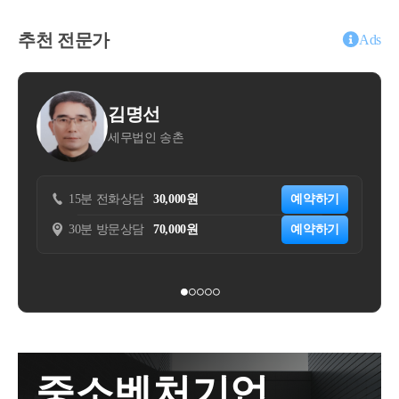
모 주택정비법에 따른 소규모 재건축 사업 등으로인하
정 대상 지역투기과열지구대출·주택 담보대출 ltv 무주
과소신고가산세는 부과되지 않으며, 납부불성실 가산
여 취득한 입주자로 선정된 지위를 의미합니다.-입주
택 40%, 유주택 0%, 대출한도 6억 원 이하☞15억 원 이
추천 전문가
세만 적용됩니다★상속 공제 종합한도 적용 대상 상속
Ads
자로 선정된 지위란정비 사업조합의 조합원으로서 취
하 주택은 6억 원 이하/ 15억 원~25억 원 이하 주택은 4
공제는?▶ 아래의 상속 공제는 상속 공제의 종합한도
득한 지위(월 조합원의 지위, 종전 주택 시절부터 소유
억 원 이하/ 25억 초과 주택은 2억 원 이하 (단 이주되
에 포함됩니다. 다만 감정평가수수료는 상속 공제의
하고 있던 자) 뿐만 아니라 온 조합원으로부터 취득한
대출은 현행 동일한 6억 원)·전세 대출: 1주택자 대출한
종합 한도 적용 대상이 아닙니다. 5백만 원 범위 내에
김명선
신윤권
지위(승계조합원의 지위, 온 조합원에게서 매매 등으
도 2억 원, 전세 대출 보증비율 80%, 조건부 전세 대출
서 공제가 가능합니다.①기초 공제②가업 상속 공제③
무법인 송촌
세무회계 장성
로 취득한 자)를포함합니다.-조합원입주권을 취득하면
금지·신용대출: 1억 원 초과 보유 차주는 1년간 규제지
영농 상속 공제④배우자 상속 공제⑤ 그 밖의 인적공
조합원 입주권(부동산을 취득할 수 있는 권리)을 취득
역 내 주택 구입 제한됨·스트레스 금리 하향 조정 : 수
제⑥일괄 공제⑦금융 재산상속 공제⑧재해 손실 공제
한 시점과 해당 조합원입주권에 의해주택이 완공된 시
도권·규제지역 내 주 담대 스트레스 금리 하한 3%로 상
⑨동거주택상속공제이상입니다!취득세 양도세 상속
화상담
30,000원
예약하기
15분 전화상담
55,000
점에서 가각 취득세를 납부하시면 됩니다.구분조합원
향 조정·전세 대출 DSR 적용: 1주택자 수도권·규제지
세 증여세 관련 문의사항이나 신고업무 의뢰에 관련해
문상담
70,000원
예약하기
30분 방문상담
220,00
입주권 취득 시점주택 완공 시점과세대상토지(건물은
역 전세 대출 이자 상환분을 DSR에 반영세제·다주택
서 궁금하신 것은 아래의 네이버 엑스퍼트를 이용해서
헐고 없으므로 과세대상 아님)주택(건물분)취득세율
자 취득세 중과(2주택 8%, 3주택 12%)·다주택자 양도
상담 주시면 친절, 신속, 정확하게 상담해 드리겠습니
4%(유상취득)2.8%(원시 취득세율)조합원 입주권 취득
소득세 중과 및 장기보유특별공제 전면 배제(한시 유
다.https://naver.me/xqf2QCoi양도세 상속세 증여세 상담 :
시점에 납부해야 할 취득세는?-조합원입주권을 취득
예 중입니다 2025.05.09까지)·양도세 1세대 1주택 비과
네이버 엑스퍼트엑스퍼트: 양도세, 상속세,증여세, 취
할 때 취득일 현재 주택이 멸실 되지 않았다면 주택에
세 찬 전시 조정 대상 지역이면 2년 이상 거주해야 합
득세 ,종합부동산세, 재산세, 법인세, 종합소득세,부가
대한 취득세를 납부하시면 되고, 주택이 멸실되어 토
니다.전매·수도권 3년, 지방 1년 전매 제한청약·재당첨
가치세등에 대해서 문의해주시면 신속,정확하게 친절
지밖에 없다면 토지에 대한 취득세를 납부하시면 됩니
제한 7년·재당첨 제한 10년·2년 이상 지역 거주자 우선
히 설명해드리겠습니다.naver.mehttps://open.kakao.com/
중소벤처기업
다.-양도세처럼 관리처분 인가 일을 기준으로 주택과
공급·민역 주택 가점제 적용 비율 차등 적용정비 사업·
o/gL55goKd자연세무회계 컨설팅 양도/상속/ 증여 상담