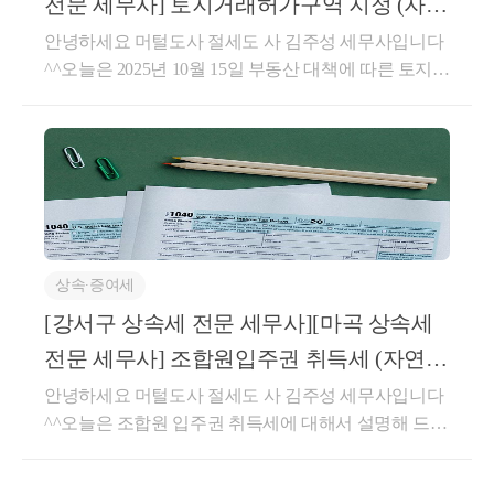
전문 세무사] 토지거래허가구역 지정 (자연
산공제, 혼인 및 출산 증여재산공제, 재해손실공제에
세무회계컨설팅)
안녕하세요 머털도사 절세도 사 김주성 세무사입니다
따라 공제받은 금액이 있다면 그 증여재산가액에서 그
^^오늘은 2025년 10월 15일 부동산 대책에 따른 토지거
공제받은 금액을 뺀 가액을 말합니다 .)[주 3][주 1] ·할
래허가구역에 설명해 드리겠습니다.토지거래허가구
머니가 손자에게 유언을 통해서 상속해 주겠다고 하는
역 지정된 지역과 대상 물건은?-이번 부동산 대책에 따
경우 ·유증 받은 재산을 상속세 신고기한 이내에 반환
른 국토교통부 공고 -제2025-1219호 아래와 같습니다-
하는 경우에는 상속 공제 한도 적용 대상이 아닙니다.
토지 거래 허가를 받아야 하는 대상은 아파트는 전부
[서면-상속증여-0426,2019.05.31][주 2]·자녀가부모보다
이며, 연립주택이나 다세대주택은 해당 단지에 아파트
먼저 사망했을 때(자녀가 배우자 및 직계비속 없음), 부
기 1채 이상 있는 경우에만 허가 대상입니다.-또한 관
모(선순위 상속인)가 상속을 포기하여 다른 자녀(형제
리처분계획 인가를 받은 입주권 거래는 종전 부동산이
자매, 후순위)가 상속받는 경우, 후순위에게 넘어간 재
상속∙증여세
멸실되어 있는지와 무관하게 토지 거래 허가 대상입니
산 전액이 한도에서 차 감 됩니다.--&gt;세금폭탄 가능
다.-분양권의 경우에는 최초 분양받은 것은 허가대상
[강서구 상속세 전문 세무사][마곡 상속세
성 있음![주 3]·창업 자금에대한 증여세 과세특례와 가
이 아니나, 분양받고 나서 제3자에게 분양권을 전매하
업승계에 대한 증여세 과세특례를 적용받은 사전증여
전문 세무사] 조합원입주권 취득세 (자연
는 경우에는 허가 대상입니다.-토지 거래 허가는 유상
재산가 액은 상속 공제 한도액 계산 시 상속세 과세가
세무회계컨설팅)
안녕하세요 머털도사 절세도 사 김주성 세무사입니다
거래일 때만 적용합니다. 즉, 증여나 상속의 경우에는
액에 가산한 증여재산가액으로 보지 않습니다. ·만약,
^^오늘은 조합원 입주권 취득세에 대해서 설명해 드리
허가대상이 아니며, 유상거래 성격이 있는 부담부증
상속재산이 모두 사전증여재산으로 구성되어 있다면
겠습니다.조합원 입주권이란?-조합원 입주권이란도시
여, 저가양도, 순수 양도, 부동산 교환 등은 허가대상에
상속 공제는 0원이 되어 세금폭탄이 되므로 주의하셔
정비법에 따른 재건축 사업 또는 재개발사업 및 소규
해당합니다.토지거래허가구역 지정에 따른 효과는?조
야 합니다.★상속 공제 한도액 적용 착오 신고 시에는