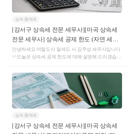
상속∙증여세
[강서구 상속세 전문 세무사][마곡 상속세
전문 세무사] 상속세 공제 한도 (자연 세무
회계컨설팅)
안녕하세요 머털도사 절세도 사 김주성 세무사입니다
^^오늘은 상속세 공제 한도에 대해 설명해 드리겠습니
다상속 공제 한도란?-상속인들이 상속받은 재산가액
을 초과하여 상속재산에 합산된 사전증여까지 상속 공
제가 되지 않게끔 하기 위해서 상속 공제 한도가 존재
합니다.-상속세 과세가액에서 다음의 어느 하나에 해
당하는 가액을 뺀 금액을 한도로 합니다. [상증법 24]다
만, ③은 상속세 과세가액이 5억 원을 초과하는 경우에
만 적용합니다.① 선순위 상속인이 아닌 자에게유증등
상속∙증여세
을 한 재산의 가액 [주 1]②선순위 상속인의상속포기로
그다음 순위의 상속인이 상속받은 재산의 가액 [주 2]
[강서구 상속세 전문 세무사][마곡 상속세
③상속세 과세가액에서 가산한증여재산가액(증여재