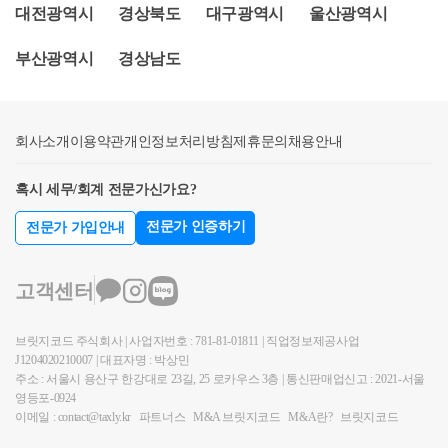
교하여야 합니다. 3. 상속세 산정기준액이라는 것이 상
대전광역시
경상북도
대구광역시
울산광역시
니다. 그후 봉서표면에 제출연월일 기재하고, 유언자
상속개시일 전후 6개월에 유사 아파트의 매매한 사례
속세로 신고한 재산가액을 의미하시는 것이고, 이 가
와 증인이 각자 서명 또는 기명날인해야 합니다. 다만,
가액을 말합니다. 4. 따라서, 일반적으로 상속개시일로
부산광역시
액이 시가에 해당되면 굳이 양도시기를 늦출 필요는
경상남도
유언봉서는 그 표면에 기재된 날로부터 5일 내에 공증
부터 6개월 이내에 해당 집을 양도하면 주택의 취득가
없어보입니다. 다만, 상속재산가액이 11억7천만원보
인 또는 법원서기에게 제출하여 그 봉인상에 확정일자
액과 양도가액이 같게 되어 양도소득세가 발생하지 않
다 적게 신고하셨다면 양도시기를 조정하셔야 합니다.
를 받아야 합니다.⑤구수증서에의한 유언-유언자가 2
습니다. 아마도 질문자 분은 이 내용을 혼동하고 계신
상속세는 상속세 신고, 세무조사, 추후 양도할 자산의
회사소개
인상의 증인 참여로 그 1인에게 유언의 취지를 말하고
것 같습니다. 5. 주택이 5억원대라고 하셨는데, 만약 상
이용약관
개인정보처리방침
제휴문의
채용안내
실익까지 함께 다방면으로 고려하여야 하므로 전문가
그 구수를 받은자가 이를 필기 낭독하여 유언자의 증
속세가 발생하지 않으신다면 감정가액을 받고 6개월
와 상의 후에 진행하시기를 권장드립니다. 감사합니
혹시 세무/회계 전문가신가요?
인이 그 정확함을 승인한후 각자 서명 또는 기명날인
이 지난 후에 그 가액으로 양도하시더라도 양도소득세
다. 세무회계 장성 세무사 신윤권 드림.
해야합니다. 구수증서에 의한 유언은그 증인 또는 이
를 부담하지 않을 수 있습니다. 6. 6개월이 지나시더라
전문가 인증하기
전문가 가입안내
해관계인이 급박한 사유가 종료한 날로부터 7일내에
도 어떠한 불이익이 없으니 걱정하지 않으셔도 됩니다
법원에 검인을 신청해야 합니다.-피상속인이 사고, 질
^^ 다만, 어머니의 상속재산이 크시면 상속세의 신고
고객센터
병등 긴급한 상황에서 하는 것이므로 위 4가지 방법대
는 반드시 하셔야 합니다. 위와 관련하여 추가적인 질
로 할수있는 상황이 었다면 구수증서 유언은 인정이
의가 있으시면 유선상담 등을 통해 상담이 가능합니
브릿지코드 주식회사 | 사업자번호 : 781-81-01811 | 직업정보제공사업
안됩니다.이상입니다!취득세 양도세 상속세 증여세 관
다. 답변이 도움이 되셨길 바라며 오늘도 좋은 하루 되
J1204020210007 | 대표자명 : 박상민
련 문의사항이나 신고업무 의뢰에 관련해서 궁금하신
시기 바랍니다. (현) 세무회계조예 대표 세무사 (현) 고
주소 : 서울시 용산구 한강대로 23길, 25 로카우스 3층 | 통신판매업신고 : 2021-서울
것은 아래의 네이버 엑스퍼트를 이용해서 상담 주시면
려대학교 법무대학원 조세법학과 석사수료 (현) 구로
영등포-0924
친절, 신속, 정확하게 상담해 드리겠습니다.https://naver.
세무서 국세심사위원회 민간위원 (현) 화성세무서 납
이메일 : contact@taxly.kr
파트너스
M&A 브릿지코드
M&A란?
브릿지코드
me/xqf2QCoi양도세 상속세 증여세 상담 : 네이버 엑스
세자보호위원회 외부위원 (현) 동화성세무서 민생지원