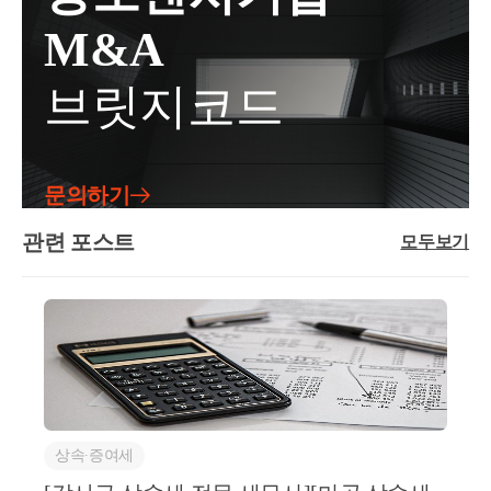
조합원입주권을 구분하는 것이 아니라 주택의 멸실일
재건축 조합원당 주택 공급수 1주택으로 제한·재건축·
방자연세무회계컨설팅 김주성세무사 양도/상속/증여
M&A
기준으로 구분합니다.구분주택이 멸실되지 않은 경우
재개발 조합원 지위 양도 제한기타·자금조달 계획서
상담방open.kakao.com저작자 명시 필수 영리적 사용 불
주택이 멸실된 경우취득 대상주택(종전 주택)토지(조
및 입주계획 신고의무 있음·자금조달 계획서 및 입주
가 내용 변경 불가태그#강서구상속세전문세무사#마
브릿지코드
합원입주권)취득 원인유상취득유상취득취득세율기본
계획 신고의무 있음 추가로 증빙자료(차용증 등) 제출
곡상속세전문세무사#상속세전문세무사#강남상속세
세율:1%~3%중과세율:8%,12%4%조합원 입주권으로
의무 있음자주 묻는 질문은 ?(국토부 공지사항 발췌)이
전문세무사#강서구양도세전문세무사#마곡양도세전
주택 완공 시 납부해할 취득세는?▶주택 완공 시에 유
상입니다!취득세 양도세 상속세 증여세 관련 문의사항
문세무사#강서구증여세전문세무사#마곡증여세전문
상 취득세율이 아니라 원시 취득세율로 한 번 더 아래
이나 신고업무 의뢰에 관련해서 궁금하신 것은 아래의
세무사#부천김포일산상속세전문세무사 태그수정
문의하기
와 같이 납부해야 합니다.구분재개발 사업재건축 사업
네이버 엑스퍼트를 이용해서 상담 주시면 친절, 신속,
취득 시점신축주택 사용승인일취득 원인원시취득(신
정확하게 상담해 드리겠습니다.https://naver.me/xqf2QC
관련 포스트
모두보기
축)과세표준·2022.12.31 이전 관리처분계획 인가:분담
oi양도세 상속세 증여세 상담 : 네이버 엑스퍼트엑스퍼
금·2023.01.01 이후 관리처분계획 인가:건축비 상당액
트: 양도세, 상속세,증여세, 취득세 ,종합부동산세, 재
(주 1)건축비 상당액(주 1)취득세율2.8%(원시취득)(주
산세, 법인세, 종합소득세,부가가치세등에 대해서 문
1) 건축비 상당액 :총공사 원가*(조합원 소유 개별 주택
의해주시면 신속,정확하게 친절히 설명해드리겠습니
연면적/건축물 연면적)▶정비구역 지정 고시일 이전부
다.naver.mehttps://open.kakao.com/o/gL55goKd자연세무
터 부동산을 소유하고 있던 온 조합원이 재개발 사업
회계 컨설팅 양도/상속/ 증여 상담방자연세무회계컨설
의 시행으로 주택을 취득하여 1가구 1주택에 해당하면
팅 김주성세무사 양도/상속/증여 상담방open.kakao.com
다음과 같이 감면이 가능합니다. [재건축의 경우가 아
저작자 명시 필수 영리적 사용 불가 내용 변경 불가태
상속∙증여세
님]구분2019.12.31 이전 사업시행 인가2020.01.01 이후
그#강서구양도세전문세무사#마곡양도세전문세무사#