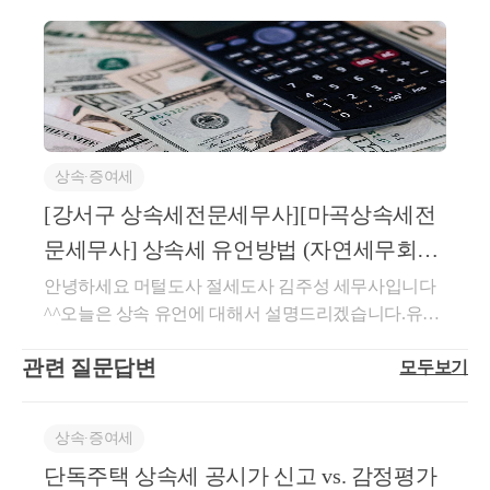
산금액이 없는 경우정산금액이 있는 경우취득시기 및
경우 ·유증 받은 재산을 상속세 신고기한 이내에 반환
양도시기교환계약일(계약일이 불분명한 경우 교환 등
하는 경우에는 상속 공제 한도 적용 대상이 아닙니다.
기접수일)빠른 날(잔금 청산일, 교환 등기접수일)시가
[서면-상속증여-0426,2019.05.31][주 2]·자녀가부모보다
로 교환하는 경우 양도차익 계산 및 취득가액 산정은?-
먼저 사망했을 때(자녀가 배우자 및 직계비속 없음), 부
부동산을 시가로 교환하는 경우 양도가액은양도자가
모(선순위 상속인)가 상속을 포기하여 다른 자녀(형제
소유한 부동산(양도하는 부동산)의 시가가 아니라 교
자매, 후순위)가 상속받는 경우, 후순위에게 넘어간 재
상속∙증여세
환으로 받는 부동산의 시가가 됩니다.-이때 부동산은
산 전액이 한도에서 차 감 됩니다.--&gt;세금폭탄 가능
특수 관계인끼리 거래이므로 반드시 감정평가를 받고
[강서구 상속세전문세무사][마곡상속세전
성 있음![주 3]·창업 자금에대한 증여세 과세특례와 가
하셔야 합니다.-부동산을 교환하면서 추가적으로현금
업승계에 대한 증여세 과세특례를 적용받은 사전증여
문세무사] 상속세 유언방법 (자연세무회계
을 수령하게 되면 이전 받는 부동산의 시가에 현금 수
재산가 액은 상속 공제 한도액 계산 시 상속세 과세가
컨설팅)
안녕하세요 머털도사 절세도사 김주성 세무사입니다
령액을 더하고, 현금을 지급하게 되면 이전 받는 부동
액에 가산한 증여재산가액으로 보지 않습니다. ·만약,
^^오늘은 상속 유언에 대해서 설명드리겠습니다.유언
산의 시가에서 현금 지급액을 차감하여 양도가액을 산
상속재산이 모두 사전증여재산으로 구성되어 있다면
이란?-유언은 유언자가 그의 사망과 동시에 일정한 법
정합니다.-양도가액에 대응하는 취득가액은 본인이 양
상속 공제는 0원이 되어 세금폭탄이 되므로 주의하셔
관련 질문답변
모두보기
률 효과를 일으킬것을 목적으로 하는 법률행위 입니
도한 부동산의 실제 취득가액을 그대로 쓰시면 됩니
야 합니다.★상속 공제 한도액 적용 착오 신고 시에는
다. 이러한 유언이 법률 행위로 인정 받기 위해서는일
다.※적용 사례※아버지:A 주택 소유/현재 시가 10억
과소신고가산세는 부과되지 않으며, 납부불성실 가산
정한 형식을 갖추어야 합니다.-유언에의한 재산의 무
원/취득가액 5억 원아들:B 주택 소유/현재 시가 7억 원/
세만 적용됩니다★상속 공제 종합한도 적용 대상 상속
상속∙증여세
상이전을 유증이라고 하며,유증을 받게된 자를 수유자
취득가액 3억 원아들이 아버지에게 정산액 3억 원을
공제는?▶ 아래의 상속 공제는 상속 공제의 종합한도
단독주택 상속세 공시가 신고 vs. 감정평가
라고 합니다. 수유자는 상속인지여부에 관계없이 유언
지급했을 때아버지와 아들이 부동산을 교환한다고 했
에 포함됩니다. 다만 감정평가수수료는 상속 공제의