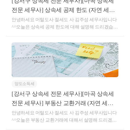
[강서구 상속세 전문 세무사][마곡 상속세
사업시행 인가감면 대상정비구역 지정 고시일 이전 부
강서구상속세전문세무사#강서구증여세전문세무사#
전문 세무사] 상속세 공제 한도 (자연 세무
동산 소유자감면요건85 제곱미터 이하 주택1가구 1주
마곡상속세전문세무사#마곡증여세전문세무사#강남
회계컨설팅)
택(일시적 2주택 포함)감면율100% 감면전용 60제곱미
안녕하세요 머털도사 절세도 사 김주성 세무사입니다
상속세전문세무사#강남양도세전문세무사#강남증여
터 이하:75% 감면전용 60제곱미터 ~85제곱미터이하:5
^^오늘은 상속세 공제 한도에 대해 설명해 드리겠습니
세전문세무사#김포일산부천상속세전문세무사#토지
0%감면이상입니다!취득세 양도세 상속세 증여세 관련
다상속 공제 한도란?-상속인들이 상속받은 재산가액
거래허가구역서울지정#토지거래허가구영증여상속일
문의사항이나 신고업무 의뢰에 관련해서 궁금하신 것
을 초과하여 상속재산에 합산된 사전증여까지 상속 공
때#분양권토지거래허가구역
은 아래의 네이버 엑스퍼트를 이용해서 상담 주시면
제가 되지 않게끔 하기 위해서 상속 공제 한도가 존재
친절, 신속, 정확하게 상담해 드리겠습니다.https://naver.
합니다.-상속세 과세가액에서 다음의 어느 하나에 해
me/xqf2QCoi양도세 상속세 증여세 상담 : 네이버 엑스
당하는 가액을 뺀 금액을 한도로 합니다. [상증법 24]다
퍼트엑스퍼트: 양도세, 상속세,증여세, 취득세 ,종합부
만, ③은 상속세 과세가액이 5억 원을 초과하는 경우에
동산세, 재산세, 법인세, 종합소득세,부가가치세등에
만 적용합니다.① 선순위 상속인이 아닌 자에게유증등
대해서 문의해주시면 신속,정확하게 친절히 설명해드
양도소득세
을 한 재산의 가액 [주 1]②선순위 상속인의상속포기로
리겠습니다.naver.mehttps://open.kakao.com/o/gL55goKd
그다음 순위의 상속인이 상속받은 재산의 가액 [주 2]
[강서구 상속세 전문 세무사][마곡 상속세
자연세무회계 컨설팅 양도/상속/ 증여 상담방자연세무
③상속세 과세가액에서 가산한증여재산가액(증여재
전문 세무사] 부동산 교환거래 (자연 세무
회계컨설팅 김주성세무사 양도/상속/증여 상담방open.
산공제, 혼인 및 출산 증여재산공제, 재해손실공제에
회계컨설팅)
안녕하세요 머털도사 절세도 사 김주성 세무사입니다
kakao.com
따라 공제받은 금액이 있다면 그 증여재산가액에서 그
^^오늘은 부동산 교환거래에 대해서 설명해 드리겠습
공제받은 금액을 뺀 가액을 말합니다 .)[주 3][주 1] ·할
니다.부동산 교환 시 취득시기 및 양도시기는?구분정
머니가 손자에게 유언을 통해서 상속해 주겠다고 하는