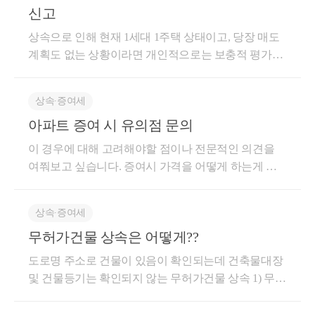
을 받을수 있습니다.-유언은 아래와 같은 방법으로법
신고
을 때구분아버지 아들양도가액10억 원=(시가 7억 원
종합 한도 적용 대상이 아닙니다. 5백만 원 범위 내에
적 절차에 따라야하는 요식행위로 이를 위반하는 경우
+현금 3억 원)7억 원(시가 10억 원-현금 3억 원)취득가
서 공제가 가능합니다.①기초 공제②가업 상속 공제③
상속으로 인해 현재 1세대 1주택 상태이고, 당장 매도
당해 유언은 무효가 됩니다.①자필증서에 의한 유언②
액5억 원3억 원양도차익5억 원4억 원향후 양도하는 경
영농 상속 공제④배우자 상속 공제⑤ 그 밖의 인적공
계획도 없는 상황이라면 개인적으로는 보충적 평가방
녹음에 의한 유언③공정증서에의한 유언④비밀증서
우 양도차익 계산은?-시가로 교환하여 취득한 부동산
제⑥일괄 공제⑦금융 재산상속 공제⑧재해 손실 공제
법(개별주택가격)을 우선 검토할 수 있다고 생각합니
에의한 유언⑤구수증서에의한 유언-유언은상대방이
을 향후 양도하면 양도가액은 양도 당시 양도대금이
⑨동거주택상속공제이상입니다!취득세 양도세 상속
다. 최근 국세청이 상속·증여재산에 대한 감정평가 사
없는 단독행위로서 유언하려면 반드시 유언자 본인이
되고,취득가액은 교환 시 상대방의 양도가액이 됩니
상속∙증여세
세 증여세 관련 문의사항이나 신고업무 의뢰에 관련해
업을 확대하고 있는 것은 사실이나, 주로 시가와 기준
독립하여 의사표시를 하거나, 할수 있어야합니다.유언
다.※적용 사례※-아버지와 아들이 각각 13억 원으로
서 궁금하신 것은 아래의 네이버 엑스퍼트를 이용해서
아파트 증여 시 유의점 문의
시가 간 괴리가 크거나 고가 주택, 세수효과가 큰 건을
의 방식은?●자필증서에 의한 유언을 제외한 나머지는
양도했다고 가정 시구분아버지 아들양도가액13억 원1
상담 주시면 친절, 신속, 정확하게 상담해 드리겠습니
중심으로 검토하는 경향이 있습니다. 질문의 주택은
이 경우에 대해 고려해야할 점이나 전문적인 의견을
유언할때 증인이 꼭 참여해야합니다.이러한 증인의 범
2억 원취득가액7억 원(교환 시 상대방(아들)의 양도가
다.https://naver.me/xqf2QCoi양도세 상속세 증여세 상담 :
공시가격 5.5억원 수준으로, 일반적으로 언급되는 고
여쭤보고 싶습니다. 증여시 가격을 어떻게 하는게 좋
위에는피성년후견인과 피한정후견인,유언자의 배우
액)10억 원(교환 시 상대방(아버지)의 양도가액)양도차
네이버 엑스퍼트엑스퍼트: 양도세, 상속세,증여세, 취
가 주택 구간에 해당하지는 않아 직권 감정평가 대상
을까 등등 -->반드시 감정평가를 받으시고 부담부증
자와 직계혈족등유언으로 이익을얻는자는제외합니
익6억 원2억 원교환 시 취득세는?-교환으로 취득 시 유
득세 ,종합부동산세, 재산세, 법인세, 종합소득세,부가
가능성이 상대적으로 높다고 보기는 어렵습니다. 또한
여,순수증여, 순수양도,저가양도중 선택해서 이전하시
다.①자필증서에 의한 유언-피상속인이 상속을 앞두고
상 이전한 것으로 보아 취득일부터 60일 이내 유상 취
가치세등에 대해서 문의해주시면 신속,정확하게 친절
현재 감정가(약 9억원)로 신고할 경우 상속세 과세가액
상속∙증여세
면됩니다 https://blog.naver.com/totwm/223706437196
가장 일반적으로 유언을 남기는 방법입니다. 작성하기
득세율을 적용하여 취득세 납부하시면 됩니다.-과세표
히 설명해드리겠습니다.naver.mehttps://open.kakao.com/
증가와 함께 세율 구간까지 상승하여 상속세 부담이
무허가건물 상속은 어떻게??
쉽고 ,작성에 증인을 필요로 하지 않습니다.쉽게 위변
준은 아래와 같이 한다 {지방세법 시행령 18조의 4①}
o/gL55goKd자연세무회계 컨설팅 양도/상속/ 증여 상담
상당히 늘어나는 상황으로 보입니다. 물론 향후 양도
조가 가능하므로반드시 자필로 작성해야하며, 대필하
MAX(①, ②)①이전받은 부동산의 시가 인정액②이전
도로명 주소로 건물이 있음이 확인되는데 건축물대장
방자연세무회계컨설팅 김주성세무사 양도/상속/증여
시점에는 감정가로 상속재산가액을 신고한 경우 취득
거나 컴퓨터를 활용한 한글프로그램등으로 작성해서
하는 부동산의 시가 인정액 +(현금 지급액+승계 받는
및 건물등기는 확인되지 않는 무허가건물 상속 1) 무허
상담방open.kakao.com저작자 명시 필수 영리적 사용 불
가액이 높아져 양도소득세 측면에서는 유리할 수 있습
는 안됩니다. 날인할때에는피상속인의 지장은 가능하
채무액)+(현금수령액+ 승계하는 채무액)이상입니다!
가건물도 상속재산에 포함하여야 하는 것일지요? -->
가 내용 변경 불가태그#강서구상속세전문세무사#마
니다. 반대로 개별주택가격으로 신고하면 향후 양도차
나,서명은 유언장으로서 그 효력이 인정되지 않습니
취득세 양도세 상속세 증여세 관련 문의사항이나 신고
포함해야합니다 2) 무허가건물 상속재산 평가는 어떻
곡상속세전문세무사#상속세전문세무사#강남상속세