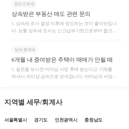
익이 커질 수 있습니다. 다만 향후에도 해당 주택이 1
양도소득세
다. 그리고 아래의 사항이 반드시 유언장에 있어야 합
업무 의뢰에 관련해서 궁금하신 것은 아래의 네이버
게 할 수 있을까요? -->감정평가를 하시면됩니다 3) 2)
전문세무사#강서구양도세전문세무사#마곡양도세전
세대 1주택 상태를 유지하고, 보유기간 등 비과세 요건
니다.a.유언자의 성명및 날인b.유언자의 주소c.유언내
엑스퍼트를 이용해서 상담 주시면 친절, 신속, 정확하
상속받은 부동산 매도 관련 문의
로 평가한 후 상속세 및 취득세를 납부하였으나 무허
문세무사#강서구증여세전문세무사#마곡증여세전문
을 충족하여 양도한다면 양도소득세 부담은 상당 부분
용d.작성일자②녹음에 의한 유언-유언자가 유언의 취
게 상담해 드리겠습니다.https://naver.me/xqf2QCoi양도
가건물 상속등기하지 않는 경우 불이익은? -->등기하
세무사#부천김포일산상속세전문세무사 태그수정
해소될 수 있으므로, 현재 시점에서는 상속세 부담을
1. 상속세 조사 결정 이후에 양도하는 것이 좋아보입니
지, 그 성명과 연월일을 말하고, 이에 참여한 증인이 유
세 상속세 증여세 상담 : 네이버 엑스퍼트엑스퍼트: 양
지 않았을때 배우자공제에 영향을 미칠수 있습니다 배
우선 고려하여 보충적 평가방법을 선택하는 방안이 충
다. 보통 상속세 조사는 신고납부기한으로부터 짧으면
언의 정확함과 그 성명을 구술해야합니다. 녹음한것을
도세, 상속세,증여세, 취득세 ,종합부동산세, 재산세,
우자가 무허가 건물을 상속받는것으로 했다면 반드시
분히 검토할 만하다고 판단됩니다. 다만 최종적으로는
3~6개월 뒤에 나오고 길면 1년 뒤에도 나옵니다. 이렇
보존해 놓아야합니다.③공정증서에의한 유언-유언은
법인세, 종합소득세,부가가치세등에 대해서 문의해주
배우자에게 등기해야합니다
상속재산 규모, 다른 상속재산 유무, 향후 주택 보유계
게 조사가 최종종결되고 나서 진행하시기를 권장드립
유언자가 증인 2인이 참여한 공증인의 면전에서 유언
시면 신속,정확하게 친절히 설명해드리겠습니다.naver.
상속∙증여세
획(1주택 유지 여부), 예상 양도시점, 양도가액 등을 종
니다. 2. 공시지가와 실거래가 차이에 대해서는 상속세
의 취지를 말하고 공증인이 이를 필기 낭독하여 유언
mehttps://open.kakao.com/o/gL55goKd자연세무회계 컨설
합적으로 검토하여 결정하는 것이 바람직합니다.
6개월 내 증여받은 주택이 매매가 안될 때
조사 시 대응할 문제입니다. 과세관청에서 해당 가액
자와 증인이 그 정확함을 승인한후 각자 서명 또는 기
팅 양도/상속/ 증여 상담방자연세무회계컨설팅 김주성
의 차이가 크거나 적절하지 않다고 보면 국세평가심의
명날인 해야합니다.-공정증서를 작성할수 있는 사람은
1. 질문을 보시면 어머님 사망 후에 받는다고 기재를
세무사 양도/상속/증여 상담방open.kakao.com저작자 명
위원회를 열어서 감정평가를 받아 상속재산가액을 감
변호사,검사,판사로 한정되어 있습니다.-장점은 위변
하셔서 의미상 상속으로 보여집니다. 어머님의 사망으
시 필수 영리적 사용 불가 내용 변경 불가태그#강서구
정가액으로 높일 수 있습니다. 따라서, 해당 사안은 상
조의 위험이 없으며 ,상속인들끼리 갈등이 심할때 유
로 가족들이 집을 받으면 상속재산을 받는 것이고, 6개
상속세전문세무사#마곡상속세전문세무사#강서구증
속세 세무조사 시 대응하여야할 문제로 보여집니다.
용합니다.④비밀증서에의한 유언-유언의 존재는 알리
월 내에 집을 팔지 않더라도 아무런 범칙금이나 불이
여세전문세무사#마곡증여세전문세무사#강서구양도
그리고, 상속재산가액으로 신고한 금액이 선생님의 취
고 싶으나 내용은 비밀로 할 때 사용하는 방법입니다.
익이 없습니다. 2. 가족들이 상속주택과 관련하여 별도
세전문세무사#마곡양도세전문세무사#부동산교환거
지역별 세무/회계사
득가액이 되기 때문에, 양도소득세를 고려한다면 오히
유언자가 상속인과 상속재산에 대해 지속적인 통제력
의 협의가 없으시면 민법상 법정지분율로 상속을 받게
래#부동산교환시양도세#부동산교환시취득세#부동산
려 상속재산가액을 높여 신고 후 양도소득세를 줄이는
을 갖고자 할때 많이 활용합니다.-유언자가 필자의 성
됩니다.(배우자 1.5 : 자녀 1) 3. 상속세의 경우 상속재산
교확시양도가액#부동산교환세무사#부동산교환전문
방안도 검토대상입니다. 상속 후 양도를 고민한다면,
명을 기입한 증서를 엄봉한후 날인하고, 이를 2인 이상
가액 산정시 시가가 원칙인데 보통 아파트의 경우 유
서울특별시
경기도
인천광역시
충청남도
세무사#강남상속세전문세무사#일산김포부천상속세
상속세, 양도소득세, 취득세 등 다방면으로 실익을 비
의 증인 면전에 제출해 자기의 유언서임을 표시해야합
사매매사례가액을 적용합니다. 유사매매사례가액은
전문세무사 태그수정