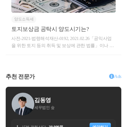
마로 평가되었는지를 따로 살펴보시기 바랍니다.비슷
시일은?광명시흥 공공주택사업은2022년 11월 29일공
한 위치에 있는 토지인데도 특정 필지만 유독 낮게 평
공주택지구로 지정되었습니다.따라서 광명시흥 사업
가되었거나, 토지의 이용 상황과 장점이 제대로 반영
양도소득세
인정고시일은 2022년 11월 29일입니다.이 날짜를 기준
되지 않은 것으로 보일 수 있습니다.이럴 때는 단순히
으로 대부분의 세법상 특례가 판단됩니다.첫 번째공익
토지보상금 공탁시 양도시기는?
보상금이 적다고 생각하는 데서 그치지 말고 사업시행
사업 양도소득세 감면공익사업에서 가장 많이 활용하
자에게 정보공개를 청구하여 감정평가 내역을 받아보
사전-2021-법령해석재산-0192, 2021.02.26「공익사업
는 절세제도는 양도소득세 감면입니다.대표적으로현
는 것이 좋습니다.감정평가 내역을 확인하면 다음과
을 위한 토지 등의 취득 및 보상에 관한 법률」이나 그
금보상 : 15%채권보상 : 20%, 35%, 45%까지 세액감면
같은 내용을 살펴볼 수 있습니다.필지별 적용단가토지
밖의 법률에 따른 공익사업을 위하여 수용되는 경우로
을 받을 수 있습니다.하지만 아무나 받을 수 있는 것은
의 이용 상황도로와의 접근조건형상과 고저비교표준
서 보상금이 공탁된 경우에는 공탁일, 수용의 개시일
아닙니다.사업인정고시일 2년 이전에 취득한 토지여
지와 보상선례개별요인 비교 내용지장물의 평가내역
또는 소유권이전등기접수일 중 빠른 날이 양도시기가
야 합니다.광명시흥의 경우 사업인정고시일이 2022년
유독 낮게 평가된 필지가 있다면 그 이유부터 확인해
되는 것임질 의(사실관계)o 신청인은 ‘□ □ 시 ☆☆동 **
추천 전문가
Ads
11월 29일이므로,2020년 11월 29일 이전 취득한 토지부
야 합니다.2. 감정평가 내역을 검토한 뒤 수용재결 여
*-* 외 3필지’ 토지(이하 “쟁점토지”)를 ◎◎◎◎공사
터 감면 대상이 됩니다.반대로 2021년에 취득한 토지
부를 결정하세요정보공개를 통해 받은 감정평가 내역
에서 시행하는 “□ □ ☆☆역세권지구3차” 사업지구내
는 공익사업 감면 대상이 아닙니다.두 번째비사업용토
은 보상 경험이 있는 전문가와 함께 검토하는 것이 좋
의 부동산으로 공공주택특별법에 의해 수용당함.o 신
지 중과세 여부사업인정고시일은 비사업용토지 판정
습니다.그리고 검토 결과를 바탕으로 협의보상계약을
동영
신윤권
청인은 사업시행자와 토지보상금이 저렴하다는 이유
에서도 매우 중요합니다.세법에서는 일정한 토지를 비
체결할 것인지, 수용재결로 갈 것인지 결정해야 합니
인 숲
세무회계 장성
로 협의가 성립되지 않아 중앙토지수용위원회에 재결
사업용토지로 판단하면양도소득세 기본세율에 10%포
다.다만 수용재결을 신청한다고 해서 보상금이 반드시
을 신청하였고, 2020.11.**. 재결결정을 받음.- 재결결
인트가 추가되는 중과세가 적용될 수 있습니다.대표적
올라가는 것은 아닙니다.수용재결을 진행하면 시간이
정에 따라 수용개시일은 2021.01.06.로 하고, 쟁점토지
인 예는직접 경작하지 않은 농지거주요건을 충족하지