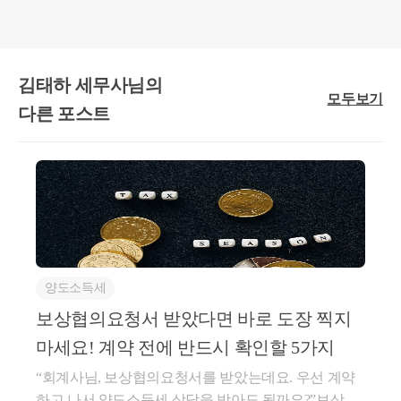
○
재삼46014-547, 1997.3.10
3인이 공동으로 부동산을 취득함에 있어서 금융기관으로부
터 1인 명의로만 대출받아
당해 대출금으로 취득자금에 충당하였으나, 그 대출금에 대
김태하 세무사님의
한 이자지급 및 원금 변제
모두보기
상황과 담보제공 사실 등에 의하여 사실상의 채무자가 3인 공
다른 포스트
동임이 확인되는 경우
에는 증여세 과세문제가 발생하지 아니하는 것입니다.
양도소득세
보상협의요청서 받았다면 바로 도장 찍지
마세요! 계약 전에 반드시 확인할 5가지
“회계사님, 보상협의요청서를 받았는데요. 우선 계약
하고 나서 양도소득세 상담을 받아도 될까요?”보상협