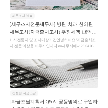
차익이 한 해에 몰리는 경우와 여러 해에 나누어 발생
할부조건의 경우에는 소유권이전등기(등록 및 명의개
체라서 남편의 급여를 배우자의 계좌로 이체한다고 하
하는 경우의 세금이 달라질 수 있습니다.또한 공익사
서를 포함한다) 접수일ㆍ인도일 또는 사용수익일중 빠
여 증여로 보지는 않습니다. 특히, 그 사용내역이 생활
업용 토지에 대한 양도소득세 감면한도도 함께 검토해
른 날4. 자기가 건설한 건축물에 있어서는「건축법」
세무조사∙불복
비, 교육비 등으로 사용된 것이라면 증여세 비과세 대
야 합니다.보상 전에 사전 증여를 할 것인가배우자나
제22조제2항에 따른 사용승인서 교부일. 다만, 사용승
상입니다.문제는 이체된 자금으로 부동산, 주식 등의
[세무조사전문세무사] 병원·치과·한의원
자녀에게 토지지분을 미리 증여한 뒤 각자 보상금을
인서 교부일 전에 사실상 사용하거나 같은 조 제3항제
재산을 취득하는 경우에 주로 발생합니다. 특히, 배우
세무조사(자금출처조사) 추징세액 1.8억원
받는 방법도 검토할 수 있습니다.다만 단순히 양도소
2호에 따른 임시사용승인을 받은 경우에는 그 사실상
자의 소득이 없는 경우라면 남편이 보내준 자금으로
득세가 줄어든다는 이유만으로 결정해서는 안 됩니다.
-> 3백만원 성공사례(병
1. 사전통지 및 조사대상기간안녕하세요.'자금출처조
의 사용일 또는 임시사용승인을 받은 날 중 빠른 날로
재산을 취득한다면 증여를 받은 것으로 볼 수 있습니
증여세와 취득세, 등기비용, 양도소득세 이월과세, 실
사 전문'이상웅 세무사입니다.oo세무서에서23.04.03~2
하고 건축허가를 받지 아니하고 건축하는 건축물에 있
다.부부 각자의 수입을 원천으로 취득한 재산은 증여
제 보상금 귀속 및 가족 간 재산관계까지 함께 살펴봐
3.05.12 실시한 자금출처조사 대응 사례에 대한 내용과
어서는 그 사실상의 사용일로 한다.5. 상속 또는 증여
로 보지 않습니다부부가 맞벌이를 하는 경우, 각자의
야 합니다.보상계약을 체결한 뒤에는 사전 증여라는
과정입니다. 이번 세무조사 대상 납세자분은 의사로서
에 의하여 취득한 자산에 대하여는 그 상속이 개시된
수입은 각자의 통장으로 관리하고 생활비 등 비용이
선택 자체가 어려워질 수 있으므로 계약 전에 검토해
병원을 운영하시는 개원의였습니다. 세무조사 후최종
날 또는 증여를 받은 날6.「민법」 제245조제1항의 규
지출되면 별도 통장으로 모아 지급하는 경우도 있고 1
야 합니다.부재지주라면 어떤 채권을 선택할 것인가부
추징세액은'약 300만원'으로 성공적으로 조사를 종결
정에 의하여 부동산의 소유권을 취득하는 경우에는 당
인이 지출하는 경우도 있습니다.만약, 이런식으로 부
재부동산 소유자에 해당하면 보상금의 일부를 채권으
하였습니다. 0원으로 종결하지는 못해 아쉬웠지만,당
해부동산의 점유를 개시한 날7. 「공익사업을 위한 토
부가 각자 소득이 있고 각자 통장으로 관리하다 부동
로 받아야 할 수 있습니다.이때 일반채권을 받을지, 만
초 과세관청의 자료를 기준으로 하여 산정한 예상 추
지 등의 취득 및 보상에 관한 법률」이나 그 밖의 법률
산 등을 공동명의로 취득하고 매입대금을 각자의 통장
기보유 특약채권을 선택할지 결정해야 합니다.만기보
징세액인 약 1.8억원의'99%'를 감면하였습니다.자금출
에 따라 공익사업을 위하여 수용되는 경우에는 대금을
으로 지급한다면 문제될 것이 없습니다.문제는 모든
유 특약채권은 양도소득세 감면율이 높을 수 있지만
컨설팅∙자금조달
처조사 사전통지서해당 조사는17년 1월 1일 ~ 19년 12
청산한 날, 수용의 개시일 또는 소유권이전등기접수일
수입을 1인의 통장에 모아서 관리하고, 부동산을 공동
일정 기간 현금화하기 어렵습니다.일반채권은 비교적
월 31일총 3개년을 조사대상기간으로 하여해당 기간
중 빠른 날. 다만, 소유권에 관한 소송으로 보상금이 공
[자금조달계획서 Q&A] 공동명의로 구입하
명의로 취득하였는데 1인의 통장에서 지급되는 경우,
빠르게 매도할 수 있지만 시장가격에 따라 할인손실이
내 국세청에 신고된 소득금액을 초과하는 금액의 아파
탁된 경우에는 소유권 관련 소송 판결 확정일로 한다.
이를 증여로 볼 것이냐인데 아래의 심판례를 살펴보겠