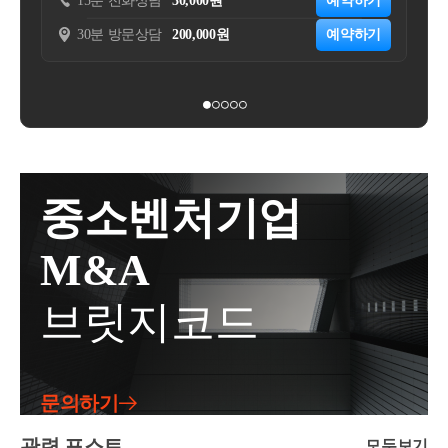
담
30,000원
예약하기
15분 전화상담
55,000원
더 걸리고 감정평가 및 법률대리 등에 추가 비용이 발
의 보상가격은 *,***,***,***원으로 결정됨.o 사업시행
못하는 임야장기간 방치한 나대지등입니다.그런데 공
생할 수 있습니다. 보상금이 기대했던 만큼 증액되지
담
200,000원
예약하기
30분 방문상담
220,000원
자는 재결일 후에 2020.12.**.까지 보상금을 지급하려
익사업에서는 중요한 예외가 있습니다.사업인정고시
않을 가능성도 있습니다.따라서 모든 토지를 수용재결
고 청구안내를 하였으나, 신청인이 수령을 거절하였
일 5년 이전에 취득한 토지라면 비사업용토지에서 제
로 보내는 것이 정답은 아닙니다.그렇다고 아무런 검
고, 2020.12.**. 보상금 *,***,***,***원을 법원에 공탁
외됩니다.광명시흥의 경우사업인정고시일이 2022년 1
토 없이 모든 필지에 대해 협의보상계약을 체결하는
함.o 신청인은 보상금 재결에 불복하여 불복청구한 상
1월 29일이므로2017년 11월 29일 이전 취득한 토지라
것도 정답은 아닙니다.필지별 평가내용과 증액 가능
태이며, 2021.1.22. 이의를 유보한다는 뜻을 제출하고 2
면비사업용토지 중과를 걱정하지 않아도 됩니다.예를
성, 추가 비용과 소요기간을 따져서 일부 필지는 협의
021.1.22. 공탁금을 수령함.o 쟁점토지의 소유권이전 등
들어,농사를 짓지 않은 농지라도 이 요건을 충족하면
보상을 선택하고, 문제가 있다고 판단되는 필지는 수
기접수는 현재 이루어지지 않음.(질의내용)o 토지등이
비사업용토지에서 제외될 수 있습니다.반면 2018년에
용재결을 검토할 수도 있습니다.전부 수용재결로 가는
중소벤처기업
공익사업용으로 수용되는 경우로서 중앙토지수용위
취득한 토지라면 자동 제외가 아니므로 별도의 검토가
것도, 전부 협의보상을 선택하는 것도 반드시 정답은
원회의 보상가액 재결결정에 불복하여 보상금이 공탁
필요합니다.세 번째1세대 1주택 비과세 특례와 다주택
아닙니다.3. 진짜 중요한 기준은 ‘내 통장에 얼마가 남
M&A
된 경우, 쟁점토지의 소득세법상 양도시기가 수용보상
자 중과 배제공익사업에서는 주택도 일반 양도와 다르
는가’입니다보상금이 높게 나오는 것은 분명 중요합니
금 공탁일인지 또는 수용개시일인지 여부회 신위 사전
게 특례가 적용됩니다.원칙적으로 1세대 1주택 비과세
다.하지만 토지소유자 입장에서 진짜 중요한 기준은
브릿지코드
답변 신청의 경우, 기존해석사례(부동산거래-83, 2011.
는보유기간과 경우에 따라 거주기간 요건까지 충족해
따로 있습니다.세금을 모두 내고 내 통장에 실제로 얼
01.27.)를 참고하기 바람.◈ 부동산거래관리과-83, 201
야 합니다.하지만 공익사업으로 수용되는 경우에는사
마가 남느냐입니다.보상금이 조금 높더라도 세금이 크
1.01.27.「공익사업을 위한 토지 등의 취득 및 보상에
업인정고시일 전에 취득한 주택이라면보유기간이나
게 발생하면 실제로 남는 돈은 예상보다 적을 수 있습
관한 법률」이나 그 밖의 법률에 따른 공익사업을 위
거주기간과 관계없이1세대 1주택 비과세 특례를 적용
문의하기
니다.반대로 보상금액 자체는 같더라도 보상 시기와
하여 수용되는 경우로서 보상금이 공탁된 경우에는 공
받을 수 있습니다.또한사업인정고시일 전에 취득한 주
보상방법, 소유관계를 어떻게 정리하느냐에 따라 세후
탁일, 수용의 개시일 또는 소유권이전등기접수일 중
관련 포스트
모두보기