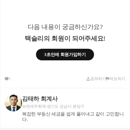
귀 질의의 경우가 이에 해당되는지 또는 상속세및증여세법
제2조의 규정에 의한
증여에 해당되는지 여부는 소관세무서장이 구체적인 사실을
조사하여 판단하는 것입니다.
다음 내용이 궁금하신가요?
○ 재삼46014-2402, 1997.10.9
택슬리의 회원이 되어주세요!
금융기관으로부터 대출을 받은 때에 타인의 부동산을 담보로
제공하였다는 사유만으
로는 증여에 해당되지 아니하는 것이며, 부동산을 취득함에
3초만에 회원가입하기
있어서 금융기관으로부터
타인명의로 대출받았으나 그 대출금에 대한 이자지급 및 원
금 변제상황과 담보제공
사실등에 의하여 사실상의 채무자가 그 부동산 취득자임이
1
공유하기
제보하기
확인되는 경우 당해 대출금은
취득자금출처로 인정받을 수 있는것이나,
귀 질의의 경우가 이에 해당되는지 아니면 상속세및증여세법
김태하 회계사
(법률 제5193호,
녹턴세무회계
경기도 성남시 분당구
1996.12.30 개정된 것)제2조의 규정에 의한 증여에 해당되는지
복잡한 부동산 세금을 쉽게 풀어내고 같이 고민합니
여부는 소관세무서
다.
장이 구체적인 사실을 조사하여 판단하는 것입니다.