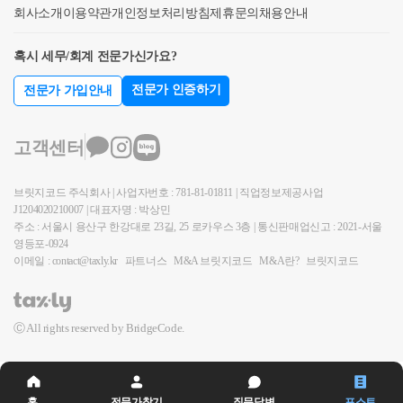
습니다.그러나, 심판례처럼 가게 운영을 공동으로 하
증여세 조사 시 불필요한 오해를 방지하는 데 큰 도움
습니다.김태하 회계사는 LH 근무 경험을 통해 쌓은 공
회사소개
차용증쓰고 무이자 가능할까요? 추후 기존주택 처분
이용약관
개인정보처리방침
제휴문의
채용안내
체하는 경우가 많습니다.공동명의라고 하더라도 계약
(差額)을 공탁하여야 한다. 이 경우 보상금을 받을 자는
고 수입을 남편 통장으로 관리하다가 부인의 부동산
이 됩니다. 필요하시면 자금조달계획서 작성 예시나
익사업과 보상절차에 대한 이해에 회계·세무 전문성을
시 상환 사실상 인정받기 쉽지는 않습니다. 전업주부
서 등의 형식이 단독명의이므로 채무자금의 원천을 단
그 불복의 절차가 종결될 때까지 공탁된 보상금을 수
취득자금이 남편통장에서 이체되어도, 이를 공동사업
분담비율 설정 관련 문서도 함께 제공드릴 수 있습니
혹시 세무/회계 전문가신가요?
더해, 고객의 개별 상황에 맞는 보상 세금과 절세방안
인 아내분이 차용금액을 실제로 상환할 수 있는 지 여
독명의로 보는 것이 원칙입니다.다만 채무에 대한 원
령할 수 없다.○ 공익사업을 위한 토지 등의 취득 및 보
으로 인한 수입을 원천으로 부인이 재산을 취득한 것
다. 저는 부동산 관련 세법, 경매학원 강의, 양도/상속/
을 검토합니다.주요 상담 분야토지·주택·공장 등 공익
부가 문제될 수 있기 때문입니다. 실질적으로 소득이
리금 상환 등의 사실관계을 입증함에 따라 대응이 가
상에 관한 법률 제45조【권리의 취득ㆍ소멸 및 제한】
전문가 인증하기
전문가 가입안내
이므로 증여로 보지 않는 사례도 있으니 참고하시길
증여 등에 대한 내용으로 블로그 운영 중입니다. 블로
사업 보상 세금현금보상·채권보상·대토보상 비교보상
없는 자이며, 특수관계인이기에 돈을 빌려준다는 것을
능합니다.&lt;3&gt; 국내, 해외 주식 등 금융상품 투자수
① 사업시행자는 수용의 개시일에 토지나 물건의 소유
바랍니다.
그 주소는 https://blog.naver.com/cchh19이고, 참고해 보
전 가족 간 사전 증여와 상속지분 정리공익사업 양도
인정해주지 않고 증여로 추정할 가능성이 높습니다.
익의 자금출처 인정 여부국내주식의 경우 대부분의 증
권을 취득하며, 그 토지나 물건에 관한 다른 권리는 이
시면 좋을 것 같습니다. 자세한 내용은 hwchoi1990@g
고객센터
소득세 감면 및 자경농지 감면수용재결·공탁·보상금
만약 형식적인 요건과 실질적인 상환 요건, 상환 자금
권사에서 기간별 투자수익을 직관적으로 알 수 있도록
와 동시에 소멸한다.② 사업시행자는 사용의 개시일에
mail.com 또는 010-7667-8698 최지호 세무사로 연락 주
증액에 따른 신고비거주자·외국인의 국내 토지보상보
의 출처에 대한 증빙이 모두 가능한 상황이라면 무이
자료를 제공하지만,해외금융상품 또는 cma 등의 금융
토지나 물건의 사용권을 취득하며, 그 토지나 물건에
시면 답변드리겠습니다. 감사합니다.
상 시기 분산과 가족 전체의 절세구조 검토“세금은 계
브릿지코드 주식회사 | 사업자번호 : 781-81-01811 | 직업정보제공사업
자 차용한도로 차용증을 작성한 후 원금만 상환하면
상품들은 투자수익을 파악하기가 어려울 수 있습니다.
관한 다른 권리는 사용 기간 중에는 행사하지 못한다.
J1204020210007 | 대표자명 : 박상민
산이 아니라 구조입니다.”보상계약서에 도장을 찍은
차입관계를 구성할 수는 있습니다. 4. 아내 12억 출처
증권사, 금융상품마다 금융상품 투자수익과 관련된 받
③ 토지수용위원회의 재결로 인정된 권리는 제1항 및
주소 : 서울시 용산구 한강대로 23길, 25 로카우스 3층 | 통신판매업신고 : 2021-서울
뒤 신고만 맡기는 것이 아니라, 계약 전에 고객에게 가
증빙을, 6억 비과세증여, 2억 차용(남편), 1.6억(신규주
영등포-0924
을 수 있는 자료는 모두 다르기 때문입니다.따라서 실
제2항에도 불구하고 소멸되거나 그 행사가 정지되지
장 적합한 보상방법과 세금구조를 함께 고민하겠습니
택 보증금), 2.4억(아내돈, 17년 공동명의주택 매도자금
이메일 : contact@taxly.kr
파트너스
M&A 브릿지코드
M&A란?
브릿지코드
제로 발생한 투자수익을 입증하는 것이 가장 중요하
아니한다.○ 민법 제487조【변제공탁의 요건, 효과】채
다.
출처) 12억 중 6억까지는 종전 증여내역이 없다면, 증
며,만약 입증하지 못하는 경우 안타깝지만, 정식 자금
권자가 변제를 받지 아니하거나 받을 수 없는 때에는
여세 신고를 통해 아내분의 자금으로 인정받을 수 있
출처로 인정받지 못합니다.투자수익에 대한 입증은 준
변제자는 채권자를 위하여 변제의 목적물을 공탁하여
Ⓒ All rights reserved by BridgeCode.
을 것으로 판단됩니다. 차용금액과 종전 주택 처분대
비할 수 있는 자료에 따라 달라지며, 세무조사를 대응
그 채무를 면할 수 있다. 변제자가 과실없이 채권자를
금은 앞서 말씀드렸고, 그 외에 신규주택 보증금과 관
하는 세무사의 경험이 가장 중요한 항목입니다.&lt;4&
알 수 없는 경우에도 같다.○ 민법 제488조【공탁의 방
련해서도 문제가 될 수 있는 사항이 있어 추가적으로
gt; 가공경비 계상 부분에 대한 종합소득세 및 가산세
법】① 공탁은 채무이행지의 공탁소에 하여야 한다.②
말씀드립니다. 승계하는 현세입자의 전세보증금은 결
홈
전문가찾기
질문답변
포스트