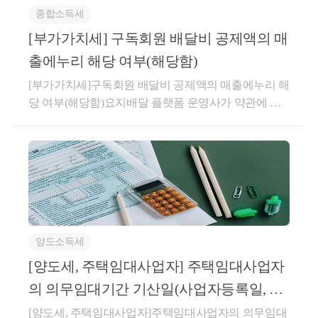
른 임대사업자 등록[이하 이 조에서 “사업자등록등
종합소득세
계약에 해당하지 않는 것임답변내용귀 사전답변 신청
(이하 이 조에서 “기존사업자기준일”이라 한다)
의 사실관계와 같이,1세대가 주택을 취득하는 매매계
[부가가치세] 구독회원 배달비 공제액의 매
법」 제5조
에 따른 임대사업자등록을 했으나 법
약 체결 이후주택 취득 전에 매수인이 임대인이 되고
출에누리 해당 여부(해당함)
지 않은 거주자가 2004년 6월 30일까지 같
전 소유자(매도인)가 임차인이 되는 별도의 임대차계
는 
「민간임대주택에 관한 특별법」 제5조
에 
[부가가치세]구독회원 배달비 공제액의 매출에누리 해
약을 체결하고 주택 취득과 동시에 임대기간이 시작되
당 여부(해당함)요지배달 플랫폼 운영사가 약관에 따
조에 따른 사업자등록을 한 것으로 본다]을 
어 실제 1년 6개월 이상을 임대한 경우,해당 계약이
라 판매회원 수수료에서 공제해 준 구독회원 배달비
「소득세법 시행령」 제155조의3제1항에 따른 직전임
여 임대하는 다음 각 목의 어느 하나에 해당하
상당액은 부가가치세법 제29조 제5항 제1호의 매출에
대차계약에 해당하는지 여부에 관하여는 기존 해석사
택”이라 한다). 다만, 이 조, 제167조의4, 제16
누리에 해당하여 부가가치세 과세표준에 포함하지 아
례(기획재정부 재산세제과-1440, 2022.11.17.)를 참조하
때 가목 및 다목부터 마목까지의 규정에 해당하
니함회신배달 플랫폼 운영사가 판매회원과 구매회원
시기 바랍니다.○ 기획재정부 재산세제과-1440, 2022.1
호 
민간임대주택에 관한 특별법 
일부개정법률 
간의 주문･판매 거래를 중개･지원하고 판매회원으로
1.17.주택 매매계약 체결한 후 임대차계약을 체결한 경
으로 한정한다)으로서 
「민간임대주택에 관한 
부터 수수료를 지급받는 거래로서, 판매회원과의 이용
우로서 주택 취득일 이후 임대기간이 개시되는 경우
의무기간이 종료한 날 등록이 말소되는 경우에
약관에 따라 판매회원에 청구할 수수료에서 구매회원
임대인이 주택 취득 전에 임차인과 작성한 임대차계약
양도소득세
목에서 정한 임대기간요건을 갖춘 것으로 본다
중 구독회원 주문 건에 대한 배달비 상당액을 공제하
이 「소득세법 시행령」 제155조의3의 “직전임대차계
여 정산하는 경우, 해당 공제액은 용역 공급 조건에 따
  가. 
「민간임대주택에 관한 특별법」 제2조 
[양도세, 주택임대사업자] 주택임대사업자
약”에 해당하는지 여부(제1안) 직전임대차계약에 해당
라 통상의 대가에서 직접 깎아주는 금액으로서 부가가
(제2안) 직전임대차계약에 해당하지 않음[회신내용]제
호 이상 임대하고 있는 거주자가 5년 이상 임대
의 의무임대기간 기산일(사업자등록일, 실
치세법 제29조 제5항 제1호의 ‘매출에누리’에 해당하
2안이 타당합니다.1. 사실관계○ ’21.06.26. 서울 마포구
수되는 토지의 기준시가의 합계액이 해당 주택
제개시일 중 늦은 날)
[양도세, 주택임대사업자]주택임대사업자의 의무임대
여 질의법인의 부가가치세 과세표준에 포함하지 아니