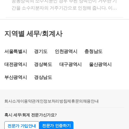
- 600건 이상의 경정청구를 통한 약 25
공동상속의 소수지분인 경우 주된 상속인이 거주한 기
대 1주택 특례가 적용되는 것입니다.★주요 경력- 약 6
간을 소수지분자의 거주기간으로 인정해 줍니다. 이는
8,000건 이상의 세금 상담 및 용역- 600건 이상의 경정
억 이상 세금 환급
공동상속인 경우 소수지분자(거주하지 않는자)는 거주
청구를 통한 약 25억 이상 세금 환급- 세무사 플랫폼
- 세무사 플랫폼 '택슬리' 상담 및 후기 1
하고 싶어도 현실적으로 불가능한 상황이 있는 것을
'택슬리' 상담 및 후기 1위 (약 3,600건 이상 상담)- 전문
위 (약 4,000건 이상 상담)
법이 반영해 준것으로 보시면 됩니다. 관련 규정은 다
가 플랫폼 '아하커넥츠(현재 개편중)' 상담 및 후기 1위
지역별 세무/회계사
- 전문가 플랫폼 '아하커넥츠' 상담 및 후
음과 같습니다. ⑫ 제1항을 적용할 때 취득 당시에 조
(약 500건 이상 상담)- 지식공유플랫폼 '아하 QnA' 세
기 1위 (약 500건 이상 상담)
정대상지역에 있는 주택으로서 제155조 제3항 각 호
무/회계 1위 (약 59,000건 이상 답변 및 337만건 이상 공
외의 부분 본문에 따른 공동상속주택인 경우 거주기간
서울특별시
유)- 한국경제필진- 서울시 마을세무사- ㈜코스맥스 세
경기도
인천광역시
충청남도
- 지식공유플랫폼 '아하' 세무/회계 1위 
은 같은 항 각 호 외의 부분 단서에 따라 공동상속주택
무팀- ㈜현대중공업 세무기획팀- ㈜iMBC 재무회계팀-
(117,000건 이상 답변 및 337만건 이상 
대전광역시
경상북도
대구광역시
울산광역시
을 소유한 것으로 보는 사람이 거주한 기간으로 판단
세무법인 넥스트 등
공유)
한다.(2021.02.17 신설) ③ 제154조 제1항을 적용할 때
부산광역시
경상남도
- KB금융 콘텐츠 필진
공동상속주택[상속으로 여러 사람이 공동으로 소유하
- 한국경제필진
는 1주택을 말하며, 피상속인이 상속개시 당시 2 이상
의 주택(상속받은 1주택이 재개발사업, 재건축사업 또
- 서울시 마을세무사
회사소개
는 소규모재건축사업등의 시행으로 2 이상의 주택이
이용약관
개인정보처리방침
제휴문의
채용안내
- ㈜코스맥스 세무팀
된 경우를 포함한다)을 소유한 경우에는 제2항 각 호의
- ㈜현대중공업 세무기획팀
혹시 세무/회계 전문가신가요?
순위에 따른 1주택을 말한다] 외의 다른 주택을 양도하
- ㈜iMBC 재무회계팀
는 때에는 해당 공동상속주택은 해당 거주자의 주택으
전문가 인증하기
전문가 가입안내