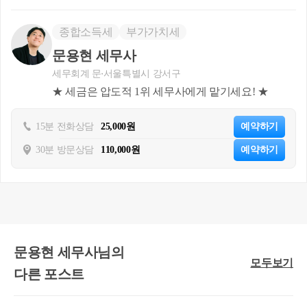
보유하고 있는 경우에는 생애 한 차례만 거주
한다)에는 국내에 1개의 주택을 소유하고 있는 
종합소득세
부가가치세
한다. 이 경우 해당 거주주택을 
「민간임대주택
문용현 세무사
간임대주택으로 등록하였거나 
「영유아보육법」
세무회계 문
서울특별시 강서구
거나 같은 법 제24조 제2항에 따른 위탁을 받
★ 세금은 압도적 1위 세무사에게 맡기세요! ★
그 보유기간 중에 양도한 다른 거주주택(양도한
는 가장 나중에 양도한 거주주택을 말한다. 이하
15분 전화상담
25,000원
예약하기
거주주택(민간임대주택으로 등록한 사실이 있는
30분 방문상담
110,000원
예약하기
을 모두 양도한 후 1주택을 보유하게 된 경우로
주주택보유주택”이라 한다)인 경우에는 직전거
해서만 국내에 1개의 주택을 소유하고 있는 것으
다.
 1. 거주주택 : 보유기간 중 거주기간(직전거
문용현 세무사님의
조에 따른 사업자등록과 
「민간임대주택에 관한
모두보기
다른 포스트
자 등록을 한 날, 
「영유아보육법」 제13조제1
법 제24조제2항에 따른 위탁의 계약서상 운