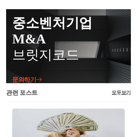
대가 주택을 취득한 후 해당 주택의 전 소유자와 임대
대주택 중 5년 이상 임대한 임대주택과 같은 법에
반드시 ❶,❷, ❸ 중 늦은 날로부터 8년 이상인지, 10년
영수증을 발급하고 그 구독료에 대한 부가가치세를 신
차계약을 체결하여 실제 1년 6개월 이상 임대한 경우,
월 1일 이후 취득 및 임대를 개시하여 5년 이
이상인지 등을 확인해보아야 합니다.실제 사례로, 임
고･납부하고 있음○멤버십에 가입한 구매회원들에 대
해당 임대차계약은 「소득세법 시행령」 제155조의3
중소벤처기업
사실이 없는 주택만 해당한다) 및 10년 이상
대사업자 등록 이후 실제 임대개시가 늦었음에도 불구
한 배달료 할인액은 신청법인이 전액 부담, 즉 구매회
에 따른 직전 임대차계약으로 볼 수 있는 것입니다.사
세를 면제한다.
하고 지자체 주택임대사업자 8년 자동말소가 되자마
원은 배달료를 제외한 음식 대금만을 지급하고-신청인
실관계○ 2020.xx.xx. A주택 취득 계약 *매도인이 임차
M&A
 1. 1986년 1월 1일부터 2000년 12월 31
자 임대주택을 팔고, 당연하게도 양도세 신고시 장기
은 VD배달료 상당액을 신청법인이 판매회원으로부터
인으로 A주택에 거주하는 조건으로 매매계약○2021.x
보유특별공제 50%를 적용해서 신고를 했다가 양도소
 2. 1985년 12월 31일 이전에 신축된 공동주택
수취하는 ○○서비스 수수료에서 차감하는 방식으로 정
x.xx. A주택 취득하면서 임차인과 임대차계약 체결, 임
브릿지코드
득세가 추징당한 사례도 종종 있습니다. 이럴 경우 미
산2. 질의내용○신청인이 ○○수수료에서 차감·정산하
사실이 없는 주택
대개시- 1년 6개월 이상 임대한 후인 2022.xx.xx. A주택
납세금 뿐만 아니라, 가산세까지 부담합니다.이처럼
는 방식으로 멤버십 가입 회원에게 제공한 ‘VD배달료
임차인(매도인) 사망○ 2022.xx.xx. 임차인의 상속인에
② 
「소득세법」 제89조 제1항 제3호
를 적용
세제혜택을 받지도 못하고, 가산세까지 부과가 될 수
할인액’이 부가세법상 매출에누리로 보아, 해당 수수
게 임대보증금 반환○ 22.xx월 이후 임대차계약 체결 예
주택으로 보지 아니한다.
있기때문에 이를 잘 알아두셨다가 적용하시면 될 것입
료의 공급가액에서 차감할 수 있는지 여부3. 관련법령
정2. 질의내용○ 주택을 취득하면서 주택의 전 소유자
문의하기
③ 제1항에 따라 양도소득세를 감면받으려는 
니다. 현재 상황이 복잡하거나 애매하시면 반드시 세
○부가가치세법§29 (과세표준) ①재화 또는 용역의 공
를 임차인으로 하는 임대차계약을 체결하는 경우,- 당
라 주택임대에 관한 사항을 신고하고 세액의 감
무사와 상담 후 의사결정을 하시는 것이 좋습니다.도
급에 대한 부가가치세의 과세표준은 해당 과세기간에
관련 포스트
해 임대차계약이 소득령§155의3에 따른 직전 임대차
모두보기
④ 제1항에 따른 임대주택에 대한 임대기간의 
움이 되셨길 바랍니다. 감사합니다.좋은 하루 보내세
공급한 재화 또는 용역의 공급가액을 합한 금액으로
계약에 해당하는지 여부주택을 취득하면서 해당 주택
령령으로 정한다.
요!★전화상담 및 방문상담은 직접02-6403-9250으로
한다.③제1항의 공급가액은 다음 각 호의 가액을 말한
의 매도자와 체결한 임대차계약이직전임대차계약에
전화를 주시거나cta_moonyh@naver.com으로 연락을 주
다. 이 경우 대금, 요금, 수수료, 그 밖에 어떤 명목이든
해당하는지서면-2023-부동산-1332 [부동산납세과-240
시면 됩니다!★주요 경력- 121,000건 이상의 세금 상담
상관없이 재화 또는 용역을 공급받는 자로부터 받는
  (4) 
조세특례제한법 
시행령
1]등록일자 : 2023.11.03.생산일자 : 2023.10.13.요지주택
및 용역- 600건 이상의 경정청구를 통한 약 25억 이상
금전적 가치 있는 모든 것을 포함하되, 부가가치세는
을 취득하면서 해당 주택의 매도자와 임대차계약 계약
세금 환급- 세무사 플랫폼 '택슬리' 상담 및 후기 1위 (약