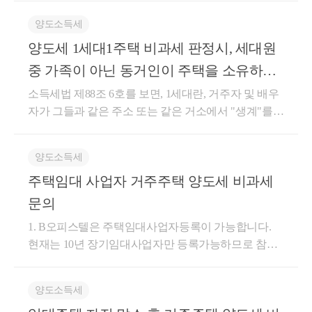
콘텐츠 필진- 한국경제필진- 서울시 마을세무사- ㈜코
하여 관리하는 등의 방법으로 당초 공급자와 이후 공
(2) 이상의 사실관계 및 관련 법령 등을 종합하
터 5년 이내 거주주택 비과세 적용 가능함회 신귀 서면
시행령」 제155조 제2항 규정에 의한 상속주택과 일반
스맥스 세무팀- ㈜현대중공업 세무기획팀- ㈜iMBC 재
급자가 같다는 사실이 확인될 것2)사업자가 마일리지
154조의2
에서 공동소유주택의 주택 수 계산시
양도소득세
질의의 경우, 국내에 장기임대주택과 거주주택을 소유
주택을 각각 1개씩 소유하고 있는 1세대가 일반주택의
무회계팀- 세무법인 넥스트
등으로 결제받은 부분에 대하여 재화 또는 용역을 공
으로 규정하고 있고, 같은 영 제155조 제20
양도세 1세대1주택 비과세 판정시, 세대원
하고 있는 1세대가 해당 장기임대주택이 ｢민간임대주
주택재건축사업 시행기간 동안 거주하기 위하여 다른
급받는 자 외의 자로부터 보전받지 아니할 것10.자기
대주택을 소유하고 있는 경우 거주주택을 양도할 
택에 관한 특별법｣ 제6조제1항제11호에 따라 임대사
중 가족이 아닌 동거인이 주택을 소유하고
주택(이하 “대체주택”이라 함)을 취득한 경우로서 같
적립마일리지등 외의 마일리지등으로 대금의 전부 또
라 1세대 1주택 특례를 적용하도록 규정하고 있
업자의 임대의무기간 내 등록 말소 신청으로 등록이
은법 시행령 제156조의 2 제5항 각호의 요건을 모두 갖
는 일부를 결제받은 경우로서 다음 각 목의 어느 하나
있는 경우에 대해 문의드립니다.
소득세법 제88조 6호를 보면, 1세대란, 거주자 및 배우
말소(같은 법 제43조에 따른 임대의무기간의 2분의 1
쟁점주택(거주주택)을 소유한 청구인이 쟁점주택
추어 대체주택을 양도하는 경우에는 이를 1세대1주택
에 해당하는 경우: 공급한 재화 또는 용역의 시가(제62
자가 그들과 같은 주소 또는 같은 거소에서 "생계"를
이상을 임대한 경우에 한정한다)된 이후장기임대주택
으로 보아 같은법 시행령 제154조 제1항의 규정을 적
특례 대상에 해당하지 않는다고 보아 2020년
조에 따른 금액을 말한다)가.제9호나목에 따른 금액을
같이 하는 가족과 함께 구성하는 세대입니다. 이 경우
을 동일세대원에게 증여하고, 말소일로부터 5년 이내
용하며, 이 경우 대체주택은 보유기간 및 거주기간 제
못이 있는 것으로 판단된다.
보전받지 아니하고 법 제10조제1항에 따른 자기생산
가족이란 거주자 및 그 배우자의 직계존비속을 포함할
에 거주주택을 양도하는 경우, ｢소득세법 시행령｣ 제1
한을 적용하지 않는 것입니다.[문서번호] 서면-2020-부
양도소득세
ㆍ취득재화를 공급한 경우나.제9호나목과 관련하여
뿐 아니라, 취학, 질변, 근무, 사업상 일시 퇴거자도 포
55조제23항에 따라 임대기간 요건을 갖춘 것으로 보아
동산-1122(2020.09.28)[세목] 양도[납세자회신번호] 부
특수관계인으로부터 부당하게 낮은 금액을 보전받거
주택임대 사업자 거주주택 양도세 비과세
4. 결론
함이 된다고 명시하고 있습니다. 하지만, 지인은 아예
같은 조 제20항을 적용하는 것입니다.상세내용1. 사실
동산납세과-1127[제 목]상속주택과 일반주택 보유 중
나 아무런 금액을 받지 아니하여 조세의 부담을 부당
언급이 되어있지 않습니다. 따라서, 양도세 주택 수 따
문의
관계’19. 7.A주택 취득’19.10.B주택 취득 및 임대등록
일반주택의 대체주택 비과세 특례 적용 여부[요 지]상
하게 감소시킬 것으로 인정되는 경우도움이 되셨길 바
질 때는 상관없을 것으로 보입니다. 저는 부동산 관련
   이 건 심판청구는 심리결과 청구주장이 이유
(아파트, 단기)’22.11.B주택 자진말소 *의무임대기간 1/
속주택과 일반주택을 각각 1개씩 소유하고 있는 1세대
1. B오피스텔은 주택임대사업자등록이 가능합니다.
랍니다. 감사합니다.좋은 하루 보내세요!★전화상담
세법, 경매학원 강의, 양도/상속/증여 등에 대한 내용으
조 
및 제65조 제1항 제3호에 의하여 주문과 같
2이 지나 민특법§6①(11)에 따라 자진말소’22.12.B주택
가 일반주택의 주택재건축사업 시행기간 동안 거주하
현재는 10년 장기임대사업자만 등록가능하므로 참고
및 방문상담은 직접02-6403-9250으로 전화를 주시거나
로 블로그 운영 중입니다. 블로그 주소는 https://blog.nav
을 동일세대원(배우자)에 증여예정A주택 양도(2년 이
기 위하여 다른 주택을 취득한 경우에는 대체주택 비
하시면 됩니다. 2. B를 주택임대사업자 등록 이후, A주
cta_moonyh@naver.com으로 연락을 주시면 됩니다!★
er.com/cchh19이고, 참고해 보시면 좋을 것 같습니다. 문
상 거주) *소득령§155⑳ 요건을 모두 충족함을 전제2.
과세 특례가 적용되는 것임.[답변내용]귀 질의의 경우
택은 바로 양도하더라도 거주주택 비과세를 적용받을
주요 경력- 121,000건 이상의 세금 상담 및 용역- 600건
의에 도움이 되셨으면 좋겠습니다. 감사합니다.
양도소득세
질의요지 - 자진말소한 단기임대주택을 동일세대원에
기존해석사례인 “재산세과-2969, 2008.9.29., 사전-2020-
수 있습니다. 기재하신 것처럼 A주택을 먼저 양도하여
이상의 경정청구를 통한 약 25억 이상 세금 환급- 세무
도움이 되셨길 바랍니다. 감사합니다.
게 증여한 후 임대주택 자진말소일로부터 5년 이내 거