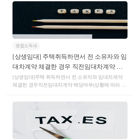
이 2년 이상일 것
 2. 장기임대주택 : 양도일 현재 법 제168조
택을 
「민간임대주택에 관한 특별법」 제5조
임대하고 있으며, 임대보증금 또는 임대료(이하 
증가율이 100분의 5를 초과하지 않을 것. 이
계약의 체결 또는 약정한 임대료등의 증액이 있은
종합소득세
대사업자가 임대료등의 증액을 청구하면서 임
[상생임대] 주택취득하면서 전 소유자와 임
환하는 경우에는 
「민간임대주택에 관한 특별법
대차계약 체결한 경우 직전임대차계약 해
준용한다.
당여부(상황에 따라 다름)
[상생임대]주택 취득하면서 전 소유자와 임대차계약
체결한 경우직전임대차계약 해당여부(상황에 따라 다
   제167조의3(1세대 3주택 이상에 해당하는 
름)(직전임대차계약 해당되지 않는 경우)매매계약 체
3호에서 “대통령령으로 정하는 1세대 3주택 
결 이후 잔금 지급 전에 체결한임대차계약이 직전임대
택을 3개 이상(제1호에 해당하는 주택은 주택의
차계약에 해당하는지사전-2026-법규재산-0087등록일
소유하고 있는 1세대가 소유하는 주택으로서 다
자 : 2026.04.30.생산일자 : 2026.03.16.요지주택 매매계
약을 체결한 후 임대차계약을 체결한 경우로서 주택
않는 주택을 말한다.
취득일 이후 임대기간이 개시되더라도 주택 취득(잔금
 2. 법 제168조에 따른 사업자등록과 
「민간임대
청산) 전에 임차인과 체결한 임대차계약은 직전임대차