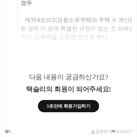
경우
   제154조의2(공동소유주택의 주택 수 계산)
한 경우 이 영에 특별한 규정이 있는 것 외에는
자가 그 주택을 소유한 것으로 본다.
   제155조(1세대 1주택의 특례) ⑳ 제167조의
가목 및 다목에 해당하는 주택의 경우에는 해당
은 적용하지 않되, 2020년 7월 10일 이전에 
「
다음 내용이 궁금하신가요?
조
에 따른 임대사업자등록 신청(임대할 주택을
고를 한 경우를 포함한다)을 한 주택으로 한정하
택슬리의 회원이 되어주세요!
의 경우에는 같은 목 1)에 따른 주택[같은 목 2
한다]을 포함한다. 이하 이 조에서 “장기임대주
3초만에 회원가입하기
2에 해당하는 주택(이하 “장기어린이집”이라 한
하고 있는 1세대가 각각 제1호와 제2호 또는 
당 1주택(이하 이 조에서 “거주주택”이라 한다
0
공유하기
제보하기