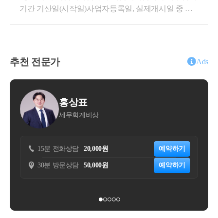
A주택 취득 계약 체결(잔금일 : ’22.2.28.)○ ’21.09.11. 1
밖의 지역인 경우에는 3억원)을 초과하지 않고
기간 기산일(시작일)사업자등록일, 실제개시일 중 늦
함상세내용1. 사실관계○신청인은 ○○웹사이트 또는 모
차 임대차계약 체결 - 임대기간 : ’22.2.28. ~ ’24.2.27., 임
에서 “임대료등”이라 한다)의 증가율이 100분
은 날안녕하세요. &lt;세무회계 문&gt; 문용현 세무사
바일 애플리케이션을 통해 모바일 앱 이용자(이하 ‘구
대보증금 : 1,050백만원 * 특약사항으로 매도인이 보증
의 증액 청구는 임대차계약의 체결 또는 약정한
입니다.주택임대사업자는 장기보유특별공제혜택, 양
매회원’)와 음식점(이하 ‘판매회원’)간 음식 주문･판매
금 10.5억원에 2년간 전세 거주○ ’23.11.04. 2차 임대차
내에는 하지 못하고, 임대사업자가 임대료등의
도소득세 중과배제, 양도소득세 감면등의 세제혜택을
중개 서비스(이하 ‘○○서비스’)를 제공함-신청인은 ○○
계약 체결 - 임대기간 : ’24.2.28. ~ ’26.2.27., 임대보증금 :
적용받을 수 있습니다. 해당 세혜택을 받기 위해서는
월임대료를 상호 간에 전환하는 경우에는 
「민
서비스에 대한 대가로 판매회원으로부터 음식가격 대
추천 전문가
900백만원○ ’26.2.27. A주택 양도 예정2. 질의내용○매
Ads
의무임대기간을 충족해야 합니다.의무임대기간 판단
비 일정 요율의 서비스 이용료(이하 ‘○○서비스 수수
조 제4항
의 전환 규정을 준용한다). 다만, 20
매계약 체결 이후 잔금 지급 전에 양수인이 임대인으
시 임대기간 기산일(시작일)부터 계산하므로 기산일
료’)를 수취함-음식 배달방식은 Vendor Delivery[VD, 판
한 주택으로 한정한다.
로서 전 소유자(매도인)와 별도의 임대차계약을 체결
(시작일)을 파악하는 것이 아주 중요합니다. 단순히 사
매회원(음식점)이 선택한 제3자 배달업체가 음식을 배
하고 주택 취득과 동시에 임대차 기간이 시작되어 실
윤대현
업자등록일부터 기산하는 것이 아니기 때문에 잘못 판
달하는 방식으로 신청인은 구매회원으로부터 배달료
제 1년 6개월 이상을 임대한 경우, - 해당 계약이 상생
  (3) 조세특례제한법
세무법인 숲
단하시면 주택임대사업자의 세제혜택을 적용받지 못
를 수취하여 판매회원에게 전달] 및 Own Delivery(OD)
임대주택 특례의 직전임대차계약에 해당하는지 여부
하실 수도 있습니다.민간임대주택법과 국세 세제혜택
의 2가지 유형으로 구분됨○신청인은 구매회원이 월 0,
(직전임대차계약 해당되는 경우)주택을 취득하면서 해
   제97조(장기임대주택에 대한 양도소득세의
을 적용받기 위한 의무임대기간 기산일은 아래와 같습
000원(이하 ‘구독료’)을 지불하면 당월 주문 중 건당 최
당 주택의 전 소유자와체결한 임대차 계약이 직전 임
예약하기
15분 전화상담
50,000원
예
자가 다음 각 호의 어느 하나에 해당하는 국민주
니다.&lt;민감임대주택법 기산일 : ❶, ❷중 늦은 날&gt;
소주문금액(00,000원)이상 주문에 대해 배달료(배달형
대차계약에 해당하는지 여부서면-2022-법규재산-4083
예약하기
30분 방문상담
200,000원
예
❶ 지자체 임대사업자등록일❷ 실제 임대개시일&lt;국
배 이내의 토지를 포함한다)을 2000년 12월 
태 불문)를 전액 할인받을 수 있는 멤버십제도를 운영
[법규과-3154]등록일자 : 2022.11.18.생산일자 : 2022.11.
세 세제혜택 기산일 : ❶,❷,❸ 중 늦은 날&gt;❶ 지자체
상 임대한 후 양도하는 경우에는 그 주택(이하
함-신청인은 멤버십 이용자에게 이용기간 동안 앱 내
02.요지주택을 취득하면서 해당 주택의 전 소유자와
임대사업자등록일❷ 세무서 사업자등록일❸ 실제 임
안내된 혜택을 제공하는 것을 신청법인이 멤버십 이용
써 발생하는 소득에 대한 양도소득세의 100분의
체결한 임대차 계약을 직전 임대차계약으로 볼 수 있
대개시일국세(양도세 등)의 세제혜택을 받기 위한 국
자에게 부가가치세 과세대상 용역을 제공하는 것으로
는 것임회신귀 서면질의 신청의 사실관계와 같이, 1세
다만, 
「민간임대주택에 관한 특별법」 
또는 
세 세제혜택의 개시일이 절대적으로 중요할 것이므로
보아,-구독료 수취 시점에부가가치세법 제36조에 따른