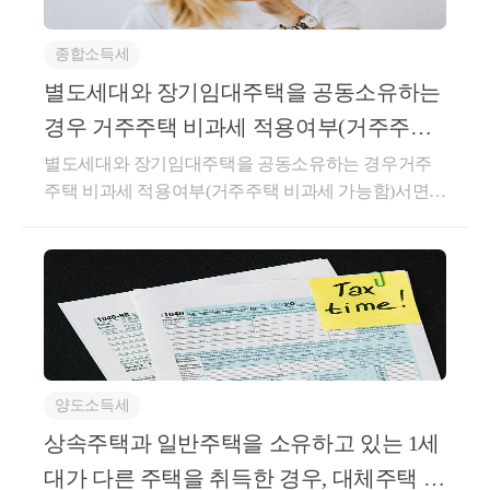
포함하지 아니한다.6.외상거래, 할부거래, 대통령령으
을 체결하여 실제 1년 6개월 이상 임대한 경우 직전임
   제97조(장기임대주택에 대한 양도소득세의 감
4,000건 이상 상담)- 전문가 플랫폼 '아하커넥츠' 상담
로 정하는 마일리지 등으로 대금의 전부 또는 일부를
대차계약에 해당함회신귀 질의의 경우, 기존 해석사례
의 부분 본문에서 “대통령령으로 정하는 거주자
및 후기 1위 (약 500건 이상 상담)- 지식공유플랫폼 '아
결제하는 거래 등 그 밖의 방법으로 재화 또는 용역을
종합소득세
인 “서면-2022-법규재산-4083, 2022.11.02” 를 참고하시
거주자를 말한다. 이 경우 임대주택을 여러 사
하' 세무/회계 1위 (117,000건 이상 답변 및 337만건 이
공급하는 경우: 공급 형태 등을 고려하여 대통령령으
기 바랍니다.○ 서면-2022-법규재산-4083, 2022.11.02.1
별도세대와 장기임대주택을 공동소유하는
으로 소유하고 있는 임대주택의 호수에 지분비
상 공유)- KB금융 콘텐츠 필진- 한국경제필진- 서울시
로 정하는 가액⑤ 다음 각 호의 금액은 공급가액에 포
세대가 주택을 취득한 후 해당 주택의 전 소유자와 임
경우 거주주택 비과세 적용여부(거주주택
② 법 제97조 제1항 단서의 규정에 의한 건
마을세무사- ㈜코스맥스 세무팀- ㈜현대중공업 세무기
함하지 아니한다.1.재화나 용역을 공급할 때 그 품질이
대차계약을 체결하여 실제 1년 6개월 이상 임대한 경
비과세 가능함)
획팀- ㈜iMBC 재무회계팀- 세무법인 넥스트
에 상가 등 다른 목적의 건물이 설치된 경우의
별도세대와 장기임대주택을 공동소유하는 경우거주
나 수량, 인도조건 또는 공급대가의 결제방법이나 그
우, 해당 임대차계약은 「소득세법 시행령」 제155조
주택 비과세 적용여부(거주주택 비과세 가능함)서면-2
에 관하여는 
「소득세법 시행령」 제122조 제4
밖의 공급조건에 따라 통상의 대가에서 일정액을 직접
의3에 따른 직전 임대차계약으로 볼 수 있는 것입니다.
024-법규재산-2512 [법규과-1207]생산일자 : 2025.06.10.
깎아 주는 금액 ⑥사업자가 재화 또는 용역을 공급받
③ 법 제97조 제3항의 규정에 의하여 주택임
상세내용1. 사실관계-’20.5.1.A주택 취득계약*체결*매
요 지별도세대와 함께 장기임대주택 임대하는 경우에
는 자에게 지급하는 장려금이나 이와 유사한 금액 및
도인이 임차인으로 거주 및 임대보증금 제외한 잔금
주자는 주택의 임대를 개시한 날부터 3월 이
도 장기임대주택에 해당함회 신귀 서면질의의 사실관
제45조제1항에 따른 대손금액(貸損金額)은 과세표준
지급 조건-’20.5.27.A주택 취득하면서 전소유자와 임대
신고서를 임대주택의 소재지 관할세무서장에게
계와 같이, 별도세대와 공동명의로 보유한 장기임대주
에서 공제하지 아니한다.○부가가치세법 시행령§61
차계약 체결-’22.5월기존 임차인과 임대보증금 또는 임
택(B)과 ｢소득세법 시행령｣ 제155조의3제1항 각 호의
(외상거래 등 그 밖의 공급가액의 계산) ①법 제29조제
대료의 증가율이 100분의 5를 초과하지 않는 임대차계
다. 사실관계 및 판단
요건을 모두 갖춘 거주주택(A)을 국내에 소유하고 있
3항제6호에서 "대통령령으로 정하는 마일리지 등"이
약 체결2. 질의내용 - 주택을 취득하면서 주택의 전 소
는 1세대가 ｢소득세법 시행령｣ 제155조제20항제1호와
란 재화 또는 용역의 구입실적에 따라 마일리지, 포인
유자를 임차인으로 하여 주택을 취득한 날 해당 주택
양도소득세
제2호의 요건을 충족하고 거주주택(A)을 양도하는 경
트 또는 그 밖에 이와 유사한 형태로 별도의 대가 없이
에 대한 임대차계약을 체결한 경우,「소득세법시행
(1) 청구인과 처분청이 제시한 심리자료에 의하
우에는 국내에 1개의 주택을 소유하고 있는 것으로 보
적립받은 후 다른 재화 또는 용역 구입 시 결제수단으
상속주택과 일반주택을 소유하고 있는 1세
령」제155조의3 상생임대주택 특례의 직전 임대차계
아 ｢소득세법 시행령｣ 제154조제1항을 적용하는 것입
로 사용할 수 있는 것과 재화 또는 용역의 구입실적에
약으로 볼 수 있는지도움이 되셨길 바랍니다. 감사합
대가 다른 주택을 취득한 경우, 대체주택 비