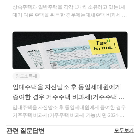
니다.상세내용1. 사실관계○ 2016. 3.17. A주택 취득○ 20
따라 별도의 대가 없이 교부받으며 전산시스템 등을
니다.좋은 하루 보내세요!★전화상담 및 방문상담은
   (가) 청구인은 AAA과 2005.5.2. 쟁점임
과세 특례 가능
상속주택과 일반주택을 각각 1개씩 소유하고 있는1세
16. 4.15. A주택에 대한 A임대차계약○ 2018. 4.15. A임
통하여 그 밖의 상품권과 구분 관리되는 상품권(이하
직접02-6403-9250으로 전화를 주시거나cta_moonyh@n
고, 2018.9.19. 임대사업자 등록을 하였으며 2
대가 다른 주택을 취득한 경우에는대체주택 비과세 특
대차계약 갱신(계약기간 2년)○ 2018.10.26. B주택 취득
이 조에서 "마일리지등"이라 한다)을 말한다. ②법 제2
aver.com으로 연락을 주시면 됩니다!★주요 경력- 121,0
별법」제5조에 따라 OOO청장으로부터 임대
례가 적용되는 것임.★대체주택 양도세 비과세- 재개
(별도세대와 공동소유)○ 2018.12.31. B주택에 대한 임
9조제3항제6호에서 "대통령령으로 정하는 가액"이란
00건 이상의 세금 상담 및 용역- 600건 이상의 경정청
택은 청구인이 2011.5.11. 취득하여 2020.5.
발 · 재건축기간 중에 취득한 주택을 양도하는 경우1세
대개시(’18.9.12. 임대등록)○ 2022. 4.15. A임대차계약
다음 각 호의 구분에 따른 가액을 말한다.9. 마일리지
구를 통한 약 25억 이상 세금 환급- 세무사 플랫폼 '택
OOO
대가 소유한 1주택이 재개발 · 재건축시행으로 사업기
갱신(계약기간 2년)○ 예정 상생임대특례 요건*충족 후
등으로 대금의 전부 또는 일부를 결제받은 경우(제10
슬리' 상담 및 후기 1위 (약 4,000건 이상 상담)- 전문가
간 중에 다른주택(대체주택)을 취득하여 거주하다가
A주택 양도 *｢소득세법 시행령｣ 제155조의3제1항각
호에 해당하는 경우는 제외한다): 다음 각 목의 금액을
플랫폼 '아하커넥츠' 상담 및 후기 1위 (약 500건 이상
재개발 · 재건축 완공된 주택으로 이사하게 되어 대체
   (나) 쟁점임대주택은 임대개시일 당시 기준시
호의 요건을 모두 갖추어 A주택을 양도하는 경우로 전
합한 금액가. 마일리지등 외의 수단으로 결제받은 금
상담)- 지식공유플랫폼 '아하' 세무/회계 1위 (117,000건
주택을 양도하는 경우, 아래 요건을 모두 충족하면 보
제2. 질의요지○ 별도세대와 공동명의로 장기임대주택
액나.자기적립마일리지등[당초 재화 또는 용역을 공급
하였으며 임대료의 증가율이 100분의 5를 초
이상 답변 및 337만건 이상 공유)- KB금융 콘텐츠 필
유기간의 제한을 받지 않고 양도소득세를 비과세 받을
을 보유한 경우 장기임대주택 외 일반주택을 소득령§1
하고 마일리지등을 적립(다른 사업자를 통하여 적립하
에 대하여 처분청과 청구인간에 다툼은 없다.
진- 한국경제필진- 서울시 마을세무사- ㈜코스맥스 세
양도소득세
수 있습니다.● 사업시행인가일 이후 대체주택을 취득
55의3에 따른 상생임대주택 특례 요건을 충족하여 양
여 준 경우를 포함한다)하여 준 사업자에게 사용한 마
무팀- ㈜현대중공업 세무기획팀- ㈜iMBC 재무회계팀-
하고 1년 이상 거주● 재개발 · 재건축주택 완공 전 또는
임대주택을 자진말소 후 동일세대원에게
도하는 경우 거주주택 비과세 적용 여부★주요 경력- 1
일리지등(여러 사업자가 적립하여 줄 수 있거나 여러
세무법인 넥스트
   (다) 처분청의 이의신청결정서를 살펴보면 
「
완공 후 3년 이내에 대체주택을 양도● 완공 후 3년 이
02,000건 이상의 세금 상담 및 용역- 600건 이상의 경정
사업자를 대상으로 사용할 수 있는 마일리지등의 경우
증여한 경우 거주주택 비과세(거주주택 비
의 장기임대주택 소유시 거주주택 특례 규정 적
내에 재개발 · 재건축주택으로 세대전원이 이사하고 1
청구를 통한 약 25억 이상 세금 환급- 세무사 플랫폼
다음의 요건을 모두 충족한 경우로 한정한다)을 말한
과세 가능)
상 소유한 경우에만 해당한다고 보아 동일세대
임대주택을 자진말소 후 동일세대원에게 증여한 경우
년 이상 계속하여 거주재산세과-2969 (2008.09.29)요 지
'택슬리' 상담 및 후기 1위 (약 3,700건 이상 상담)- 전문
다. 이하 이 항에서 같다] 외의 마일리지등으로 결제받
거주주택 비과세(거주주택 비과세 가능)서면-2024-부
한다고 할 수 있으나 별도 세대원이 공동 소유
상속주택과 일반주택을 각각 1개씩 소유하고 있는 1세
가 플랫폼 '아하커넥츠' 상담 및 후기 1위 (약 500건 이
은 부분에 대하여 재화 또는 용역을 공급받는 자 외의
동산-1448 [부동산납세과-2016]등록일자 : 2025.12.29.
대가 일반주택의 주택재건축사업 시행기간 동안 거주
이유 등을 들어 청구주장을 배척하는 것으로 
상 상담)- 지식공유플랫폼 '아하 QnA' 세무/회계 1위
자로부터 보전(補塡)받았거나 보전받을 금액1)고객별
관련 질문답변
모두보기
생산일자 : 2025.11.25.요 지장기임대주택의 임대의무
하기 위하여 다른 주택을 취득한 경우에는 대체주택
(약 96,000건 이상 답변 및 337만건 이상 공유)- KB금융
ㆍ사업자별로 마일리지등의 적립 및 사용 실적을 구분
기간의 1/2 이상이 지나 자진말소한 경우, 말소일로부
비과세 특례가 적용되는 것임.회 신국내에 「소득세법