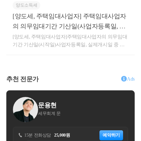
양도소득세
중 구독회원 주문 건에 대한 배달비 상당액을 공제하
이 「소득세법 시행령」 제155조의3의 “직전임대차계
여 정산하는 경우, 해당 공제액은 용역 공급 조건에 따
[양도세, 주택임대사업자] 주택임대사업자
약”에 해당하는지 여부(제1안) 직전임대차계약에 해당
라 통상의 대가에서 직접 깎아주는 금액으로서 부가가
(제2안) 직전임대차계약에 해당하지 않음[회신내용]제
의 의무임대기간 기산일(사업자등록일, 실
치세법 제29조 제5항 제1호의 ‘매출에누리’에 해당하
2안이 타당합니다.1. 사실관계○ ’21.06.26. 서울 마포구
제개시일 중 늦은 날)
[양도세, 주택임대사업자]주택임대사업자의 의무임대
여 질의법인의 부가가치세 과세표준에 포함하지 아니
A주택 취득 계약 체결(잔금일 : ’22.2.28.)○ ’21.09.11. 1
★
 주요 경력
기간 기산일(시작일)사업자등록일, 실제개시일 중 늦
함상세내용1. 사실관계○신청인은 ○○웹사이트 또는 모
차 임대차계약 체결 - 임대기간 : ’22.2.28. ~ ’24.2.27., 임
- 121,000건 이상의 세금 상담 및 용역
은 날안녕하세요. &lt;세무회계 문&gt; 문용현 세무사
바일 애플리케이션을 통해 모바일 앱 이용자(이하 ‘구
대보증금 : 1,050백만원 * 특약사항으로 매도인이 보증
- 600건 이상의 경정청구를 통한 약 25
입니다.주택임대사업자는 장기보유특별공제혜택, 양
매회원’)와 음식점(이하 ‘판매회원’)간 음식 주문･판매
금 10.5억원에 2년간 전세 거주○ ’23.11.04. 2차 임대차
도소득세 중과배제, 양도소득세 감면등의 세제혜택을
중개 서비스(이하 ‘○○서비스’)를 제공함-신청인은 ○○
억 이상 세금 환급
계약 체결 - 임대기간 : ’24.2.28. ~ ’26.2.27., 임대보증금 :
적용받을 수 있습니다. 해당 세혜택을 받기 위해서는
서비스에 대한 대가로 판매회원으로부터 음식가격 대
추천 전문가
900백만원○ ’26.2.27. A주택 양도 예정2. 질의내용○매
- 세무사 플랫폼 '택슬리' 상담 및 후기 1
Ads
의무임대기간을 충족해야 합니다.의무임대기간 판단
비 일정 요율의 서비스 이용료(이하 ‘○○서비스 수수
매계약 체결 이후 잔금 지급 전에 양수인이 임대인으
위 (약 4,000건 이상 상담)
시 임대기간 기산일(시작일)부터 계산하므로 기산일
료’)를 수취함-음식 배달방식은 Vendor Delivery[VD, 판
로서 전 소유자(매도인)와 별도의 임대차계약을 체결
- 전문가 플랫폼 '아하커넥츠' 상담 및 후
(시작일)을 파악하는 것이 아주 중요합니다. 단순히 사
매회원(음식점)이 선택한 제3자 배달업체가 음식을 배
하고 주택 취득과 동시에 임대차 기간이 시작되어 실
용현
신윤권
기 1위 (약 500건 이상 상담)
업자등록일부터 기산하는 것이 아니기 때문에 잘못 판
달하는 방식으로 신청인은 구매회원으로부터 배달료
제 1년 6개월 이상을 임대한 경우, - 해당 계약이 상생
회계 문
세무회계 장성
단하시면 주택임대사업자의 세제혜택을 적용받지 못
를 수취하여 판매회원에게 전달] 및 Own Delivery(OD)
- 지식공유플랫폼 '아하' 세무/회계 1위 
임대주택 특례의 직전임대차계약에 해당하는지 여부
하실 수도 있습니다.민간임대주택법과 국세 세제혜택
의 2가지 유형으로 구분됨○신청인은 구매회원이 월 0,
(직전임대차계약 해당되는 경우)주택을 취득하면서 해
(117,000건 이상 답변 및 337만건 이상 
을 적용받기 위한 의무임대기간 기산일은 아래와 같습
000원(이하 ‘구독료’)을 지불하면 당월 주문 중 건당 최
당 주택의 전 소유자와체결한 임대차 계약이 직전 임
담
25,000원
공유)
예약하기
15분 전화상담
55,000원
니다.&lt;민감임대주택법 기산일 : ❶, ❷중 늦은 날&gt;
소주문금액(00,000원)이상 주문에 대해 배달료(배달형