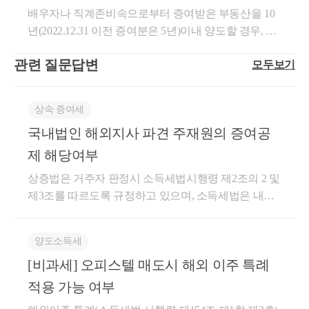
우 ｢소득세법 시행령｣ 제155조제16항에 따른 특례가
다음의 요건을 모두 충족한 경우로 한정한다)을 말한
면 비과세 가능(이월과세 배제
배우자나 직계존비속으로부터 증여받은 부동산을 10
에 규정된 원천징수대상 사업소득에 해당하여 그 소득
적용가능한지 여부3. 관련 조세 법령 (법률, 시행령, 시
다. 이하 이 항에서 같다] 외의 마일리지등으로 결제받
년(2022.12.31 이전 증여분은 5년)이내 양도할 경우, 양
을 지급하는 자는 같은 법 제129조 제1항 제3호에 따라
행규칙, 기본통칙)○소득세법 제89조【비과세 양도소
은 부분에 대하여 재화 또는 용역을 공급받는 자 외의
도소득세 이월과세가 적용됩니다. 양도세 이월과세에
계약기간을 기준으로 3% 또는 20%의 세율을 적용하여
득】① 국내에 1주택을 소유한 1세대가 그 주택(이하
자로부터 보전(補塡)받았거나 보전받을 금액1)고객별
관련 질문답변
모두보기
관한 자세한 내용은 과거 포스팅한 내용을 참고하시면
원천징수하여야 합니다.1. 질의요지○국내에 약 8∼9개
이 항에서 종전의 주택 이라 한다)을 양도하기 전에 다
ㆍ사업자별로 마일리지등의 적립 및 사용 실적을 구분
됩니다.양도세 이월과세 규정 및 적용배제양도세 이월
월간 체류하면서 용역을 제공하는 미국 국적 외국인
른 주택(이하 이 조에서 신규 주택 이라 한다)을 취득
하여 관리하는 등의 방법으로 당초 공급자와 이후 공
과세 규정 및 적용배제 전화상담 또는 방문상담은 아
농구선수의 거주자 여부와 원천징수 방법2. 사실관계○
(자기가 건설하여 취득한 경우를 포함한다)함으로써
급자가 같다는 사실이 확인될 것2)사업자가 마일리지
상속∙증여세
래 사이트에서 예약해주시면 됩니다 안녕하...blog.nave
미국인 용병 농구선수의 국내 체류기간은 약 8∼9개월
일시적으로 2주택이 된 경우 종전의 주택을 취득한 날
등으로 결제받은 부분에 대하여 재화 또는 용역을 공
국내법인 해외지사 파견 주재원의 증여공
r.com다만,증여받은 주택이 1세대 1주택 비과세 요건(2
이며, 가족을 동반하지 않고 혼자 입국하여 숙소생활
부터 1년 이상이 지난 후 신규 주택을 취득하고 다음
급받는 자 외의 자로부터 보전받지 아니할 것10.자기
년이상 보유, 증여당시 조정지역이라면 2년 이상 거주)
제 해당여부
을 하며 국내에 별도 소유 재산이 없음3. 관련규정○ 소
각 호에 따라 종전의 주택을 양도하는 경우(제18항에
적립마일리지등 외의 마일리지등으로 대금의 전부 또
을 충족하고 양도할 경우, 양도소득세 이월과세가 적
득세법 제1조의2【정의】①이 법에서 사용하는 용어
따른 사유에 해당하는 경우를 포함한다)에는 이를 1세
는 일부를 결제받은 경우로서 다음 각 목의 어느 하나
상증법은 거주자 판정시 소득세법시행령 제2조의 2 및
용되지 않고 1세대 1주택 양도세 비과세를 적용받을
의 뜻은 다음과 같다.1. 거주자 란 국내에 주소를 두거
대1주택으로 보아 제154조제1항을 적용한다. 이 경우
에 해당하는 경우: 공급한 재화 또는 용역의 시가(제62
제3조를 따르도록 규정하고 있으며, 소득세법은 내국
수 있습니다.이와 관련된 예규와 해석을 첨부하니 참
나 183일 이상의 거소(居所)를 둔 개인을 말한다.2. 비
제154조제1항제1호, 제2호가목 및 제3호의 어느 하나
조에 따른 금액을 말한다)가.제9호나목에 따른 금액을
법인의 국외사업장에 파견된 임직원을 거주자로 보고
고하시면 됩니다.양도, 부동산거래관리과-0911 , 2011.
거주자 란 거주자가 아닌 개인을 말한다.②제1항에 따
에 해당하는 경우에는 종전의 주택을 취득한 날부터 1
보전받지 아니하고 법 제10조제1항에 따른 자기생산
있습니다. 따라서 내국법인의 해외영업소 또는 해외지
10.26[ 제 목 ]이월과세대상 자산이 1세대 1주택 비과세
른 주소･거소와 거주자･비거주자의 구분은 대통령령
양도소득세
년 이상이 지난 후 다른 주택을 취득하는 요건을 적용
ㆍ취득재화를 공급한 경우나.제9호나목과 관련하여
점, 해외지사에 파견된 경우 거주자로 보아야 할 것으
요건을 충족한 경우 부당행위계산 부인 규정 적용 여
으로 정한다.○ 소득세법 시행령 제2조【주소와 거소의
하지 않으며, 종전의 주택 및 그 부수토지의 일부가 제
특수관계인으로부터 부당하게 낮은 금액을 보전받거
[비과세] 오피스텔 매도시 해외 이주 특례
로 판단되는 바 증여재산공제를 적용하는 것이 타당할
부[ 요 지 ]모가 별도세대인 자로부터 1주택을 증여받
판정】①｢소득세법｣(이하 법 이라 한다) 제1조의2에
154조제1항제2호가목에 따라 협의매수되거나 수용되
나 아무런 금액을 받지 아니하여 조세의 부담을 부당
것으로 판단됩니다. 참고로 국내 거주자에 해당하는
적용 가능 여부
은 날부터 5년 이내 양도한 주택이 1세대1주택 비과세
따른 주소는 국내에서 생계를 같이 하는 가족 및 국내
는 경우로서 해당 잔존하는 주택 및 그 부수 토지를 그
하게 감소시킬 것으로 인정되는 경우도움이 되셨길 바
경우 소득세 신고의 의무가 있으므로 파견시 지급받은
조건을 충족한 경우에는 「소득세법」 제101조(양도