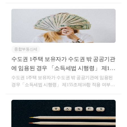
계약에 해당하는지 여부주택을 취득하면서 해당 주택
요!★전화상담 및 방문상담은 직접02-6403-9250으로
한다.③제1항의 공급가액은 다음 각 호의 가액을 말한
의 매도자와 체결한 임대차계약이직전임대차계약에
전화를 주시거나cta_moonyh@naver.com으로 연락을 주
다. 이 경우 대금, 요금, 수수료, 그 밖에 어떤 명목이든
해당하는지서면-2023-부동산-1332 [부동산납세과-240
시면 됩니다!★주요 경력- 121,000건 이상의 세금 상담
상관없이 재화 또는 용역을 공급받는 자로부터 받는
1]등록일자 : 2023.11.03.생산일자 : 2023.10.13.요지주택
및 용역- 600건 이상의 경정청구를 통한 약 25억 이상
금전적 가치 있는 모든 것을 포함하되, 부가가치세는
을 취득하면서 해당 주택의 매도자와 임대차계약 계약
세금 환급- 세무사 플랫폼 '택슬리' 상담 및 후기 1위 (약
포함하지 아니한다.6.외상거래, 할부거래, 대통령령으
을 체결하여 실제 1년 6개월 이상 임대한 경우 직전임
4,000건 이상 상담)- 전문가 플랫폼 '아하커넥츠' 상담
로 정하는 마일리지 등으로 대금의 전부 또는 일부를
대차계약에 해당함회신귀 질의의 경우, 기존 해석사례
및 후기 1위 (약 500건 이상 상담)- 지식공유플랫폼 '아
결제하는 거래 등 그 밖의 방법으로 재화 또는 용역을
종합부동산세
인 “서면-2022-법규재산-4083, 2022.11.02” 를 참고하시
하' 세무/회계 1위 (117,000건 이상 답변 및 337만건 이
공급하는 경우: 공급 형태 등을 고려하여 대통령령으
기 바랍니다.○ 서면-2022-법규재산-4083, 2022.11.02.1
수도권 1주택 보유자가 수도권 밖 공공기관
상 공유)- KB금융 콘텐츠 필진- 한국경제필진- 서울시
로 정하는 가액⑤ 다음 각 호의 금액은 공급가액에 포
세대가 주택을 취득한 후 해당 주택의 전 소유자와 임
에 임용된 경우 「소득세법 시행령」 제155
마을세무사- ㈜코스맥스 세무팀- ㈜현대중공업 세무기
함하지 아니한다.1.재화나 용역을 공급할 때 그 품질이
대차계약을 체결하여 실제 1년 6개월 이상 임대한 경
조제16항 적용 여부
획팀- ㈜iMBC 재무회계팀- 세무법인 넥스트
수도권 1주택 보유자가 수도권 밖 공공기관에 임용된
나 수량, 인도조건 또는 공급대가의 결제방법이나 그
우, 해당 임대차계약은 「소득세법 시행령」 제155조
경우「소득세법 시행령」 제155조제16항 적용 여부양
밖의 공급조건에 따라 통상의 대가에서 일정액을 직접
의3에 따른 직전 임대차계약으로 볼 수 있는 것입니다.
도, 서면-2022-부동산-4986 [부동산납세과-714] , 2023.0
깎아 주는 금액 ⑥사업자가 재화 또는 용역을 공급받
상세내용1. 사실관계-’20.5.1.A주택 취득계약*체결*매
3.17[ 제 목 ]수도권 1주택 보유자가 수도권 밖 공공기
는 자에게 지급하는 장려금이나 이와 유사한 금액 및
도인이 임차인으로 거주 및 임대보증금 제외한 잔금
관에 임용된 경우「소득세법 시행령」 제155조제16항
제45조제1항에 따른 대손금액(貸損金額)은 과세표준
지급 조건-’20.5.27.A주택 취득하면서 전소유자와 임대
적용 여부[ 요 지 ]귀 질의의 경우, 우리청 기존 해석사
에서 공제하지 아니한다.○부가가치세법 시행령§61
차계약 체결-’22.5월기존 임차인과 임대보증금 또는 임
례(서면-2019-부동산-0003, 2019.01.15.)를 참고하시기
(외상거래 등 그 밖의 공급가액의 계산) ①법 제29조제
대료의 증가율이 100분의 5를 초과하지 않는 임대차계