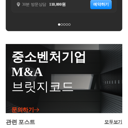
대차계약에 해당하는지 여부서면-2022-법규재산-4083
- KB금융 콘텐츠 필진
담
110,000원
예약하기
30분 방문상담
220,000원
❶ 지자체 임대사업자등록일❷ 실제 임대개시일&lt;국
태 불문)를 전액 할인받을 수 있는 멤버십제도를 운영
[법규과-3154]등록일자 : 2022.11.18.생산일자 : 2022.11.
- 한국경제필진
세 세제혜택 기산일 : ❶,❷,❸ 중 늦은 날&gt;❶ 지자체
함-신청인은 멤버십 이용자에게 이용기간 동안 앱 내
02.요지주택을 취득하면서 해당 주택의 전 소유자와
임대사업자등록일❷ 세무서 사업자등록일❸ 실제 임
안내된 혜택을 제공하는 것을 신청법인이 멤버십 이용
- 서울시 마을세무사
체결한 임대차 계약을 직전 임대차계약으로 볼 수 있
대개시일국세(양도세 등)의 세제혜택을 받기 위한 국
자에게 부가가치세 과세대상 용역을 제공하는 것으로
는 것임회신귀 서면질의 신청의 사실관계와 같이, 1세
- ㈜코스맥스 세무팀
세 세제혜택의 개시일이 절대적으로 중요할 것이므로
보아,-구독료 수취 시점에부가가치세법 제36조에 따른
대가 주택을 취득한 후 해당 주택의 전 소유자와 임대
- ㈜현대중공업 세무기획팀
반드시 ❶,❷, ❸ 중 늦은 날로부터 8년 이상인지, 10년
영수증을 발급하고 그 구독료에 대한 부가가치세를 신
차계약을 체결하여 실제 1년 6개월 이상 임대한 경우,
- ㈜iMBC 재무회계팀
이상인지 등을 확인해보아야 합니다.실제 사례로, 임
고･납부하고 있음○멤버십에 가입한 구매회원들에 대
해당 임대차계약은 「소득세법 시행령」 제155조의3
중소벤처기업
- 세무법인 넥스트 
대사업자 등록 이후 실제 임대개시가 늦었음에도 불구
한 배달료 할인액은 신청법인이 전액 부담, 즉 구매회
에 따른 직전 임대차계약으로 볼 수 있는 것입니다.사
하고 지자체 주택임대사업자 8년 자동말소가 되자마
원은 배달료를 제외한 음식 대금만을 지급하고-신청인
실관계○ 2020.xx.xx. A주택 취득 계약 *매도인이 임차
M&A
자 임대주택을 팔고, 당연하게도 양도세 신고시 장기
은 VD배달료 상당액을 신청법인이 판매회원으로부터
인으로 A주택에 거주하는 조건으로 매매계약○2021.x
보유특별공제 50%를 적용해서 신고를 했다가 양도소
수취하는 ○○서비스 수수료에서 차감하는 방식으로 정
x.xx. A주택 취득하면서 임차인과 임대차계약 체결, 임
브릿지코드
득세가 추징당한 사례도 종종 있습니다. 이럴 경우 미
산2. 질의내용○신청인이 ○○수수료에서 차감·정산하
대개시- 1년 6개월 이상 임대한 후인 2022.xx.xx. A주택
납세금 뿐만 아니라, 가산세까지 부담합니다.이처럼
는 방식으로 멤버십 가입 회원에게 제공한 ‘VD배달료
임차인(매도인) 사망○ 2022.xx.xx. 임차인의 상속인에
세제혜택을 받지도 못하고, 가산세까지 부과가 될 수
할인액’이 부가세법상 매출에누리로 보아, 해당 수수
게 임대보증금 반환○ 22.xx월 이후 임대차계약 체결 예
있기때문에 이를 잘 알아두셨다가 적용하시면 될 것입
료의 공급가액에서 차감할 수 있는지 여부3. 관련법령
정2. 질의내용○ 주택을 취득하면서 주택의 전 소유자
문의하기
니다. 현재 상황이 복잡하거나 애매하시면 반드시 세
○부가가치세법§29 (과세표준) ①재화 또는 용역의 공
를 임차인으로 하는 임대차계약을 체결하는 경우,- 당
무사와 상담 후 의사결정을 하시는 것이 좋습니다.도
급에 대한 부가가치세의 과세표준은 해당 과세기간에
관련 포스트
해 임대차계약이 소득령§155의3에 따른 직전 임대차
모두보기
움이 되셨길 바랍니다. 감사합니다.좋은 하루 보내세
공급한 재화 또는 용역의 공급가액을 합한 금액으로