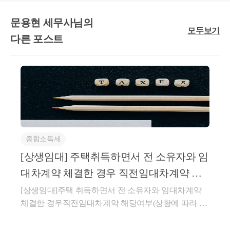
간의 합계”를 계산함에 있어서, 
문용현 세무사님의
“외국 국적 취득 이후 국내에 주
모두보기
다른 포스트
소나 거소를 둔 기간”으로 산정
하는 것인지?
3. 관련법령
○ 
소득세법 제3조 
【과세소득
의 범위】
① 거주자에게는 이 법에서 규
정하는 모든 소득에 대해서 과
종합소득세
세한다. 다만, 해당 과세기간 종
[상생임대] 주택취득하면서 전 소유자와 임
료일 10년 전부터 국내에 주소
대차계약 체결한 경우 직전임대차계약 해
나 거소를 둔 기간의 합계가 5
당여부(상황에 따라 다름)
[상생임대]주택 취득하면서 전 소유자와 임대차계약
년 이하인 외국인 거주자에게
체결한 경우직전임대차계약 해당여부(상황에 따라 다
는 과세대상 소득 중 국외에서 
름)(직전임대차계약 해당되지 않는 경우)매매계약 체
발생한 소득의 경우 국내에서 
결 이후 잔금 지급 전에 체결한임대차계약이 직전임대