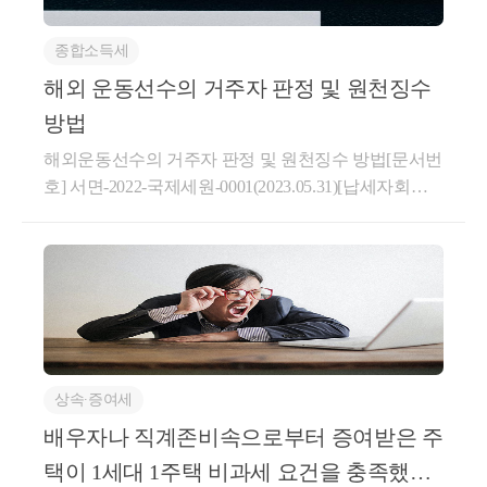
바랍니다.「국가균형발전 특별법」제2조제9호에 따
3항제6호에서 "대통령령으로 정하는 마일리지 등"이
약 체결2. 질의내용 - 주택을 취득하면서 주택의 전 소
른 공공기관이 수도권 밖의 지역으로 이전하는 경우로
란 재화 또는 용역의 구입실적에 따라 마일리지, 포인
유자를 임차인으로 하여 주택을 취득한 날 해당 주택
종합소득세
서 공공기관의 종사자가 구성하는 1세대가 해당 공공
트 또는 그 밖에 이와 유사한 형태로 별도의 대가 없이
에 대한 임대차계약을 체결한 경우,「소득세법시행
기관이 이전한 시(특별자치시・광역시 및「제주특별
적립받은 후 다른 재화 또는 용역 구입 시 결제수단으
해외 운동선수의 거주자 판정 및 원천징수
령」제155조의3 상생임대주택 특례의 직전 임대차계
자치도 설치 및 국제자유도시 조성을 위한특별법」제
로 사용할 수 있는 것과 재화 또는 용역의 구입실적에
약으로 볼 수 있는지도움이 되셨길 바랍니다. 감사합
방법
10조제2항에 따라 설치된 행정시를 포함한다)・군 또
따라 별도의 대가 없이 교부받으며 전산시스템 등을
니다.좋은 하루 보내세요!★전화상담 및 방문상담은
해외운동선수의 거주자 판정 및 원천징수 방법[문서번
는 이와 연접한 시・군의 지역에 소재하는 다른 주택
통하여 그 밖의 상품권과 구분 관리되는 상품권(이하
직접02-6403-9250으로 전화를 주시거나cta_moonyh@n
호] 서면-2022-국제세원-0001(2023.05.31)[납세자회신
을 취득하는 경우 수도권 밖으로 이전할 당시 해당 공
이 조에서 "마일리지등"이라 한다)을 말한다. ②법 제2
aver.com으로 연락을 주시면 됩니다!★주요 경력- 121,0
번호] 국제조세담당관-601[제 목]미국인 운동선수의
공기관에 종사하지 아니한 경우에는「소득세법 시행
9조제3항제6호에서 "대통령령으로 정하는 가액"이란
00건 이상의 세금 상담 및 용역- 600건 이상의 경정청
거주자 판정 및 원천징수 방법[요 지]국내에 약 8∼9개
령」제155조제16항이 적용되지 아니하는 것입니다.1.
다음 각 호의 구분에 따른 가액을 말한다.9. 마일리지
구를 통한 약 25억 이상 세금 환급- 세무사 플랫폼 '택
월간 체류하면서 용역을 제공하는 미국 국적 외국인
사실관계-’11. 3월 갑은 서울시 소재 A주택 취득 및 거
등으로 대금의 전부 또는 일부를 결제받은 경우(제10
슬리' 상담 및 후기 1위 (약 4,000건 이상 상담)- 전문가
농구선수의 거주자 여부와 원천징수 방법[답변내용]미
주-’18. 4월 갑 세종시 소재 공공기관에 신규 임용-’18. 5
호에 해당하는 경우는 제외한다): 다음 각 목의 금액을
플랫폼 '아하커넥츠' 상담 및 후기 1위 (약 500건 이상
국인 운동선수가 국내에 계속하여183일 이상 거주할
월 세종시 소재 아파트 B분양권 당첨-’20.11월 세종시
합한 금액가. 마일리지등 외의 수단으로 결제받은 금
상담)- 지식공유플랫폼 '아하' 세무/회계 1위 (117,000건
것을 통상 필요로 하는 직업을 가진 때에는 국내에 주
소재 B아파트 취득(잔금 청산) 및 거주-예 정 A주택 양
액나.자기적립마일리지등[당초 재화 또는 용역을 공급
이상 답변 및 337만건 이상 공유)- KB금융 콘텐츠 필
소를 가진 것으로 보아 ｢소득세법｣ 제1조의2 및 같은
도 예정2.질의내용- 수도권 내 A주택을 보유하던 1세
하고 마일리지등을 적립(다른 사업자를 통하여 적립하
진- 한국경제필진- 서울시 마을세무사- ㈜코스맥스 세
상속∙증여세
법 시행령 제2조 제3항에 따라거주자에 해당합니다.국
대가 근무하던 종전 근무지를 퇴사하고 수도권 밖 소
여 준 경우를 포함한다)하여 준 사업자에게 사용한 마
무팀- ㈜현대중공업 세무기획팀- ㈜iMBC 재무회계팀-
내 거주자인 미국인 운동선수가 고용관계 없이 독립된
배우자나 직계존비속으로부터 증여받은 주
재 공공기관에 신규 임용된 경우로서-임용 후 이전기
일리지등(여러 사업자가 적립하여 줄 수 있거나 여러
세무법인 넥스트
자격으로 국내에서 개최되는 프로운동경기에 참가하
관 소재지에 B주택을 취득하고 A주택을 양도하는 경
사업자를 대상으로 사용할 수 있는 마일리지등의 경우
택이 1세대 1주택 비과세 요건을 충족했다
고 지급받는 대가는 ｢소득세법｣ 제127조 제1항 제3호