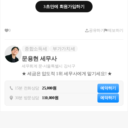
1. 사실관계
3초만에 회원가입하기
 ○신청인은 미국에서 근로를 
수행하고 사회보장세를 납부하
는 등 생활기반을 형성함
0
공유하기
제보하기
  - 신청인은 ’24.7.17.대한민국 
국적을 상실하고 동일자에 미
종합소득세
부가가치세
국 국적을 취득하였고
  -미국 국적 취득 이후 미국에
문용현 세무사
서 계속 거주하며 생활기반을 
세무회계 문
서울특별시 강서구
유지함
★ 세금은 압도적 1위 세무사에게 맡기세요! ★
 ○ 신청인은 ’25.6.18. 한국에 
15분 전화상담
25,000원
예약하기
입국하여 현재 국내 거주 중임
30분 방문상담
110,000원
예약하기
2. 질의요지
 ○소득세법 제3조제1항 단서 
적용 여부 판단 시 “10년 전부
터 국내에 주소나 거소를 둔 기