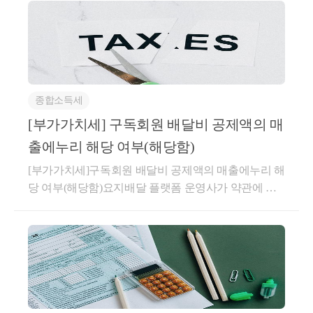
지급되거나 국내로 송금된 소
차계약에 해당하는지사전-2026-법규재산-0087등록일
득에 대해서만 과세한다.
자 : 2026.04.30.생산일자 : 2026.03.16.요지주택 매매계
약을 체결한 후 임대차계약을 체결한 경우로서 주택
취득일 이후 임대기간이 개시되더라도 주택 취득(잔금
도움이 되셨길 바랍니다. 감사
청산) 전에 임차인과 체결한 임대차계약은 직전임대차
합니다.
종합소득세
계약에 해당하지 않는 것임답변내용귀 사전답변 신청
좋은 하루 보내세요!
의 사실관계와 같이,1세대가 주택을 취득하는 매매계
[부가가치세] 구독회원 배달비 공제액의 매
약 체결 이후주택 취득 전에 매수인이 임대인이 되고
출에누리 해당 여부(해당함)
전 소유자(매도인)가 임차인이 되는 별도의 임대차계
[부가가치세]구독회원 배달비 공제액의 매출에누리 해
약을 체결하고 주택 취득과 동시에 임대기간이 시작되
당 여부(해당함)요지배달 플랫폼 운영사가 약관에 따
어 실제 1년 6개월 이상을 임대한 경우,해당 계약이
라 판매회원 수수료에서 공제해 준 구독회원 배달비
「소득세법 시행령」 제155조의3제1항에 따른 직전임
★
 전화상담 및 방문상담은 직
상당액은 부가가치세법 제29조 제5항 제1호의 매출에
대차계약에 해당하는지 여부에 관하여는 기존 해석사
누리에 해당하여 부가가치세 과세표준에 포함하지 아
접
 02-6403-9250
으로 전화
례(기획재정부 재산세제과-1440, 2022.11.17.)를 참조하
니함회신배달 플랫폼 운영사가 판매회원과 구매회원
를 주시거나
시기 바랍니다.○ 기획재정부 재산세제과-1440, 2022.1
간의 주문･판매 거래를 중개･지원하고 판매회원으로
1.17.주택 매매계약 체결한 후 임대차계약을 체결한 경
cta_moonyh@naver.com
 으
부터 수수료를 지급받는 거래로서, 판매회원과의 이용
우로서 주택 취득일 이후 임대기간이 개시되는 경우
로 연락을 주시면 됩니다!
약관에 따라 판매회원에 청구할 수수료에서 구매회원
임대인이 주택 취득 전에 임차인과 작성한 임대차계약