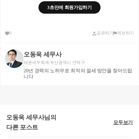
3초만에 회원가입하기
6. 
오피스텔
오피스텔은 내부시설, 구조,
사실상의 사용용도 등으로 판단
0
공유하기
제보하기
하게 되며
상시 주거용으로 사용하는 경우에는 주택
으로 보고, 상시 주
오동욱 세무사
거용이 아닌 경우
태윤세무회계
부산광역시 연제구
주택에 포함하지 않습니다.
20년 경력의 노하우로 최적의 절세 방안을 찾아드립
니다
결국 오피스텔이 주택인지 아닌지 여부는 사실 관계에 따라
서 판단하겠다는 것이며
판단시에 고려사항으로,
오동욱 세무사님의
임차인 사업자등록 여부, 직업, 주민등록 전입, 오피스텔 구조
모두보기
다른 포스트
(주방, 김치냉장고, 장롱, 침대 등), 사용 수도/가스/전력 사용
량 등의 다양한 요소를 고려합니다.