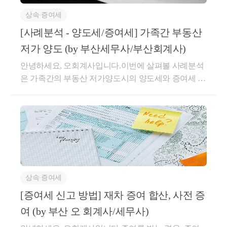
나② 은행 담보대출이 된 경우 입니다.이 경우, 타인이
상시 주거용으로 사용하지 않는 별장은 주택에 포함되지 않
상속∙증여세
아닌 자녀가 전세로 살아도 인정이 되느냐 여부입니
습니다.
다.법에서는자녀와의 전세계약이라도 전세금이 실제
[사례분석 - 양도세/증여세] 가족간 부동산
로 수수되고 자녀가 그 집에 실제 전세로 살고 있다면,
다만, 
아파트를 별장으로 취득하는 경우 이는 주택
으로 봅니
저가 양도 (by 부산세무사/부산회계사)
타인이 아닌 자녀라고 부담부증여를 배제할 논리는 없
다.
안녕하세요, 오회계사입니다.이번에 살펴볼 사례분석
다고 판단하고 있습니다.이와 관련, 여러 질의회신이
은 가족간의 부동산 저가양도시의 양도세와 증여세 사
있는데 대표적인 몇개를 살펴보면[사례1]부모 소유 시
례입니다. 저가거래시 주의할 점은 무엇인지에 중점을
세 2.4억인 주택에 딸이 전세 1.1억을 실제 통장 이체로
두고 살펴보도록 하겠습니다.세부적으로 살펴보면,특
지급하고, 전세로 살고 있음⇒ 전세 1.1억은 채무 인수
9. 
펜션
수관계자간에 부동산을시가 보다 낮게거래하는 경우,
로 보아 부담부 증여로 봅니다.이 경우, 2.4억 - 1.1억=1.
펜션은 주택에 해당하지 않습니다만, 전 세대원이 
펜션의 일
양도차익이 재계산되거나증여세를 납부해야 할 수 있
3억은 증여, 전세 1.1억은 양도입니다.상증, 상속증여
습니다.특수관계자간의 저가 거래시①양도세시가와
부를 상시 주거용으로 사용하는 경우 겸용주택에 해당합니
세과-18 , 2015.01.20[ 제 목 ]부담부증여 해당여부 등[
의 차이가Min [5%,3억]이상인 경우, 매도자의 양도차
요 지 ]직계존비속 사이에 임대차계약이 체결된 재산
다.
익 계산시 저가 매매가격이 아닌 시가에 매각한 것으
을 증여하면서 해당 재산에 해당하는 채무(임대보증
상속∙증여세
로 보아 양도세를 계산하는데 이를 부당행위계산 부인
금)를 수증자가인수하는 사실이 입증된 때에는 증여재
이라고 합니다.②증여세시가와의 차이가Min [30%,3
[증여세 신고 방법] 재차 증여 합산, 사전 증
산의 가액에서 그 채무를 차감하는 것임1. 사실관계 및
억]이상인 경우, 그 초과하는 금액은 저가로 매입한 자
질의내용O 사실관계- 출가한 딸에게 아파트(현 시가
10. 
기숙사
여 (by 부산 오 회계사/세무사)
가 증여받은 것으로 봅니다.예를 들어, 부친이 10억의
약 2억4천만원)를 증여하고자 하는데 딸이 증여받고자
공장에 부수된 기숙사는 주택으로 보지 않습니다.