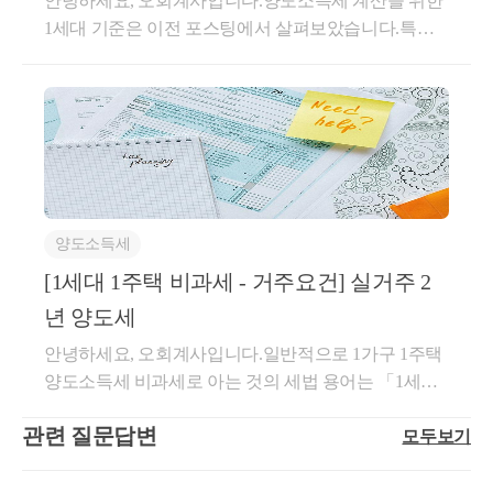
안녕하세요, 오회계사입니다.양도소득세 계산을 위한
등록표상의 전입일과 전출일(거주기간)주민등록표상
부친에게 이번에 1억을 받았는데 이미 5년 전에 1억 받
단 중략 ~ 쟁점아파트가 비록 비교아파트와 비교하
전달한 경우도 증여시 부담부증여로 인정받을 수 있는
1세대 기준은 이전 포스팅에서 살펴보았습니다.특히,
의 전입이 되어있지 않은 경우: 실제 거주한 사실을 입
고 증여세를 5백 납부한 경우에① 기 납부한 증여세: 5
여 층수와 구조가 다르다 하지만 비교아파트는 거실의
지 여부와 증빙자료단, 자녀의 전세금이가공의 채무로
소득세법상의 1세대는 주소 등록지 보다는 사실상 같
증해야함.주민등록표상은 전입이나 실제 거주하지 않
백② 한도 = 2천만원 * (1억 - 5천) / (2억 - 5천) = 6천6백
창문이 길건너 7층 건물에 가려있고, 쟁점아파트의 경
판단되는 경우에는 부담부증여에 해당하지 않습니다.
이 주거하고 생계를 같이하는지가 중요한 기준이라는
은 경우: 거주기간 인정하지 않음.4.'세대전원'이 거주
으로 이 경우는 5백을 공제하게 됩니다.상증세법제58
우 102동에 거실이 가려있어 전망에 있어서는 동일한
기존 세입자가 나가는 경우나 은행 대출이 있는 집에
것도 부모 자식의 세대 분리 여부를 사례로 판단해보
해야 하지만 다음의 사유로 거주하지 못한경우, 나머
조(납부세액공제)① 제47조제2항에 따라 증여세 과세
점과 같은 단지, 같은 동으로서 국세청기준시가도 동
자녀가 새로운 세입자로 들어와서 전세금을 주거나 은
았습니다.이번에는 취득세 관점에서는 1세대를 어떻
지 세대원이 거주했다면 거주기간 인정. - 고등학교 이
가액에 가산한 증여재산의 가액(둘 이상의 증여가 있
일하고 매매일 역시 쟁점아파트와 비교아파트가 3개
행 대출을 갚은 경우는매우 자연스러운 상황으로 전세
게 정의하는지 알아보겠습니다.세부적으로 살펴보면,
상의 취학 - 직장의 변경이나 전근 등 근무상의 형편 - 1
을 때에는 그 가액을 합친 금액을 말한다)에 대하여 납
월 이내여서 그 가치를 달리할 뚜렷한 이유가 없고, 인
금의 인수를 부담부증여로 인정하겠습니다.단, 부담부
취득세는 당초 1세대라는 개념은 중요하지 않았으나,2
년이상의 치료나 요양을 필요로 하는 질병의 치료 또
부하였거나 납부할 증여세액(증여 당시의 해당 증여재
터넷에 게시된 국민은행의 과거 부동산시세에도 당해
증여로 증여세, 양도세를 줄이고자 하는 목적으로 증
020.8.12일로 개정된 지방세법에 다주택자의 주택 취
는 요양 - 학교폭력예방으로 인한 전학거주요건의 예
산에 대한 증여세산출세액을 말한다)은 증여세산출세
아파트의 시세가 거의 변동이 없을 뿐만 아니라 비교
여일에 의도적으로 없던 전세금 채무를 생성하거나,
양도소득세
득에 중과세를 적용하기로 하면서 1세대의 보유 주택
외1.상생임대주택의 특례 1) 상생임대주택 요건① 직
액에서 공제한다.다만, 증여세 과세가액에 가산하는
아파트의 매매가액과 거의 같은 시세를 형성하고 있는
실제 전세금이 오간적이 없고 자녀가 세입자로 산적도
수가 중요하게 되었습니다.위의 표에서 2주택, 3주택
[1세대 1주택 비과세 - 거주요건] 실거주 2
전임대차계약 대비 임대보증금 등 을 5% 이내 인상하
증여재산에 대하여 「국세기본법」 제26조의2제4항
것으로보아 이 건 쟁점아파트의 특수관계자간 거래를
없는데 단순히 전세계약서만 만드는 경우에는 부담부
등 주택수를 산정할 때1세대의 보유 주택수를 기준으
여 2년 이상 임대한 주택② 임대한 기간이 1년 6개월
또는 제5항에 따른 기간의 만료로 인하여 증여세가 부
년 양도세
시가로 볼 수 없다고 판단되고, 비교아파트의 매매사
증여로 보지 않을 수 있습니다.이러한 경우는 세무서
로 합니다.지방세법 시행령제28조의3(세대의 기준)①
이상인 직전임대차계약 존재③계약체결기간 2021.12.
과되지 아니하는 경우에는 그러하지 아니하다. &lt;개
례가액을 시가로 본 처분청의 당초처분은 정당한 것으
에서는 부담부증여로 보지않고 전액 증여로 과세할 수
안녕하세요, 오회계사입니다.일반적으로 1가구 1주택
법 제13조의2제1항부터 제4항까지의 규정을 적용할
20.~2024.12.31. 2) 거주기간의 제한을 받지 않는경우①
정 2019. 12. 31.&gt;② 제1항의 경우에 공제할 증여세액
로 판단됨. (심사양도2005-0250, 2006.2.21외 다수)평가
있고, 억울하다면 조세 불복의 절차를 통해 판결을 받
양도소득세 비과세로 아는 것의 세법 용어는 「1세대
때 1세대란 주택을 취득하는 사람과 「주민등록법」
1세대 1주택 비과세 거주기간②거주주택 비과세 거주
은 증여세산출세액에 해당 증여재산의 가액과 제47조
기간이 아닌, 감정평가는 인정받지 못합니다.유사매매
아야 할 사안이 됩니다.결론은, 가공의 채무로 의심되
1주택」 비과세로 다양한 세법 중에서도 가장 일반적
제7조에 따른 세대별 주민등록표(이하 이 조에서 세대
기간③장기보유특별공제 거주기간 판단시 거주기간2.
제2항에 따라 가산한 증여재산의 가액을 합친 금액에
사례보다 감정평가가 우선 적용됩니다만, 평가기간 이
거나 증여일 임박하여 돈은 오갔으나 허위 전세계약을
관련 질문답변
모두보기
이고 자주 현실에서 접하게 되는 세금 문제입니다.1세
별 주민등록표 라 한다) 또는 「출입국관리법」 제34
2년이상 보유·거주 요건 필요없는 경우 1) 임대주택-민
대한 과세표준에 대하여 가산한 증여재산의 과세표준
내의 감정평가이어야 합니다.[사례]① 동생에게 재개
맺은 경우는 조세 회피 목적으로 과세될 수 있으니 주
대 1주택의 비과세 요건은① 1세대가② 1주택을③ 보
조제1항에 따른 등록외국인기록표 및 외국인등록표
간건설임대주택, 공공건설임대주택, 공공매입임대주
이 차지하는 비율을 곱하여 계산한 금액을 한도로 한
발 주택 7.6억에 양도② 3개월 이내 유사매매가 있다고
의해야 한다는 것입니다.아래 사례의 경우,부친의 소
유기간 충족④거주요건 충족(조정지역에만 해당)⑤ 9