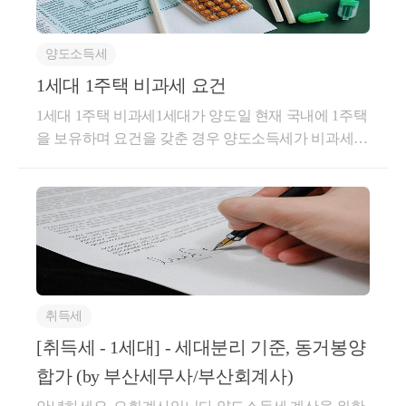
담부증여(負擔附贈與, 제44조에 따라 증여로 추정되는
계자인 자녀에게 쟁점아파트를 양도하고 양도소득세
수한 사실이 같은 법 시행령 제10조 제1항 각호의 1의
경우를 포함한다)에 대해서는 수증자가 증여자의 채무
를 신고하였으나, 그 양도가액 190,000,000원이 제3자
규정에 의하여 입증된 때에는 그 채무액을 차감한 금
를 인수한 경우에도 그 채무액은 수증자에게 인수되지
간의 거래인 비교아파트의 양도가액 252,500,000원과
양도소득세
액을 증여세 과세가액으로 하는 것이며, 그 채무상당
아니한 것으로 추정한다. 다만, 그 채무액이 국가 및 지
는 현저한 차이가 있어 청구인이 신고한 양도가액을
액에 대하여는 「소득세법」제88조 제1항의 규정에
1세대 1주택 비과세 요건
방자치단체에 대한 채무 등 대통령령으로 정하는 바에
시가로 인정하기에는 어렵고, 이를 소득세법 제101조
의하여 양도소득세가 과세되는 것임. 귀 질의의 경우
1세대 1주택 비과세1세대가 양도일 현재 국내에 1주택
따라 객관적으로 인정되는 것인 경우에는 그러하지 아
의 부당행위계산부인, 상속세 및 증여세법 제60조 내
**부동산 세금과 관련된 보다 많은 정보는 아래 링크
모친과 수증자인 아들사이의 임대차계약에 따른 모친
을 보유하며 요건을 갖춘 경우 양도소득세가 비과세됩
니하다.지난 21년 2월에 발표된, 국세청 보도자료에도
네이버 '오회계사의 지식창고'를 방문해주시면 됩니다.
지 제64조의 규정과 동법시행령 제49조 내지 59조를
의 임대보증금채무를 사실상 수증자가 인수한 것이 확
https://blog.naver.com/riverodw
니다.비과세 여부는 보유기간과 거주기간 요건을 갖추
10년 이내 증여재산 합산을 누락한 사례를 증여세 탈
준용한 시가 산정 규정을 적용하여 양도소득세를 결정
인되는 때에는 그 채무액을 증여재산가액에서 차감하
었는지로 판단합니다.① 취득 당시 비조정대상지역에
루 사례로 들고 있습니다.이번에 부동산을 증여받았는
한 처분은 정당하다.나. 비교아파트의 매매사례가액을
는 것이나, 이에 해당하는지 여부는 구체적인 사실을
있는 주택인 경우 : 보유기간이 2년 이상이면 비과세됨
데, 9년전 비상장주식을 증여받은 것의 합산이 누락되
쟁점아파트의 시가로 하여 결정한 것은 적법하다. 1)
확인하여 판단할 사항임1. 사실관계 및 질의내용O 사
② 취득 당시 조정대상지역에 있는 주택인 경우: 보유
어 증여세를 추징당하게 된 경우 입니다.합산된 증여
비교아파트는 청구인이 양도한 쟁점아파트와 같은 동,
실관계- 모친 명의 아파트(기준시가 2억3천/시세 2억6
기간이 2년 이상 + 거주기간이 2년 이상③ 취득 당시
재산에 대해기존에 납부한 증여세는 산출세액에서 공
같은 평형이며, 공동주택기준시가 역시 일치한다. 2)
천)를금년 4월에 1억7천에 전세 계약해서 살고 있음- 4
조정대상지역에 있는 주택이라도 2년 거주요건이 없
제합니다.증여재산을 합산은 하나, 기존에 납부한 증
층 또한 쟁점아파트는 5층, 비교아파트는 6층으로 그
월 중 리모델링한 비용 16백만원은 제가 리모델링업자
는 경우:-2017년 8월 2일이전 또는 조정대상지역의 공
여세는 이번에 합산하여 산출된 세액에서 공제하여 줍
가치를 달리할 뚜렷한 이유가 없는 것으로 판단되고,
에게 송금하였음- 그리고 전세계약서에 계약금은 리모
by 
부산세무사/부산회계사
취득세
고가 있은 날 이전에 매매계약을 체결, 계약금을 지급-
니다. 이중 과세가 되지 않기 위한 당연한 것입니다.단,
매매일 역시 청구인의 쟁점아파트와 비교아파트가 3
델링비용으로 송금한 금액으로 하기로 명시하였으며
계약금 지급일 현재 주택을 보유하지 아니하는 경우거
[취득세 - 1세대] - 세대분리 기준, 동거봉양
전액을 하는 것이 아니고 한도가 정해져 있습니다.한
개월 이내여서 시가로 하기에 문제점이 없는 것으로
나머지 잔금 1억5천4백만원을 11월에 송금하였음- 12
주기간 요건거주기간은 '세대전원'이 주택에 실제로 거
도 = 증여세 산출세액 × ( 가산한 증여재산의 과세표준
판단되므로 매매사례가액을 쟁점아파트의 시가로 결
합가 (by 부산세무사/부산회계사)
월에 모친으로부터 모친명의 아파트를 증여받으려고
주한 기간을 말하며, 그 판단은 다음과 같습니다.주민
/ 합산된 증여재산의 과세표준)단순한 예를 들어보면,
정한 처분청의 결정은 정당하다.4.심리 및 판단라. 판
함O 질의내용- 자녀가 부모와 계약을 하고 전세금을