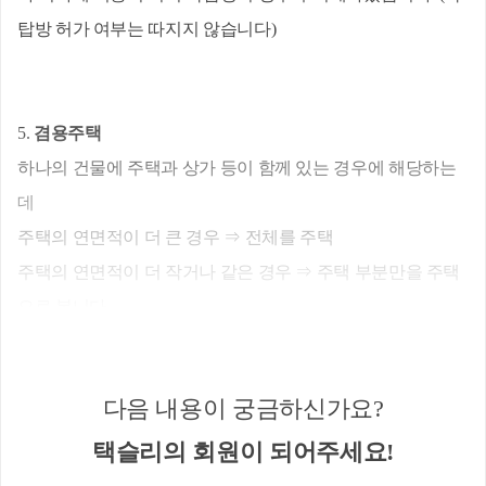
탑방 허가 여부는 따지지 않습니다)
5. 
겸용주택
하나의 건물에 주택과 상가 등이 함께 있는 경우에 해당하는
데
주택의 연면적이 더 큰 경우 ⇒ 전체를 주택
주택의 연면적이 더 작거나 같은 경우 ⇒ 주택 부분만을 주택
으로 봅니다.
연면적을 따질 떄는 
옥탑방의 연면적도 포함
하여 계산하게 
됩니다.
다음 내용이 궁금하신가요?
★
단, 고가주택(12억원 초과)인 겸용주택의 경우에는 2022년 
양도분부터 주택부분만 주택으로 봅니다.
택슬리의 회원이 되어주세요!