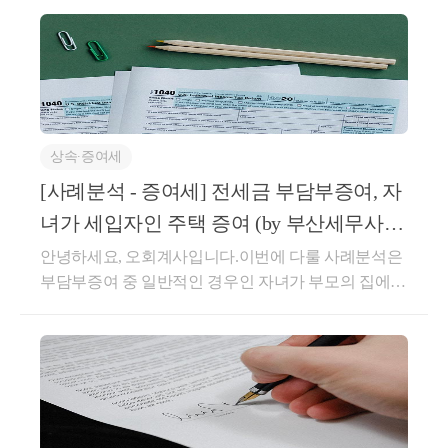
7. 
가정보육시설
아파트 1층을 가정보육시설로 용도 변경하여 어린이집이나 
놀이방으로 사용하는 경우로, 본래 주거용이며 언제든지 본
상속∙증여세
인이나 제3자가 주택으로 사용할 수 있으므로 
주택으로 봅니
[사례분석 - 증여세] 전세금 부담부증여, 자
다. 다만, 인허가를 받고 사업자등록을 한 후 5년 이상 가정어
녀가 세입자인 주택 증여 (by 부산세무사/
린이집을 사용하고 
부산회계사)
안녕하세요, 오회계사입니다.이번에 다룰 사례분석은
부담부증여 중 일반적인 경우인 자녀가 부모의 집에
사용하지 않게된 날로부터 6월이 경과하지 않은 주택은 장기
전세계약을 하고 살고 있다가, 부모가 증여를 하는 경
가정어린이집에 해당하여 1세대 1주택 중과대상에서 제외
합
우입니다.해당 전세금이 부담부증여로 인정될 수 있는
니다.
지가 쟁점입니다.세부적으로 살펴보면,자녀가 부모의
집에 전세계약을 하고, 해당 주택을 증여받는 경우부
담부증여에 해당합니다.가장 일반적인 부담부증여의
형태는부모의 소유 주택에① 타인이 전세로 살고 있거
8. 
별장