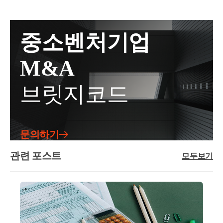
산되지 않습니다.② 직계존속의 경우, 그 존속의 배우
으로 차이가 있다고 주장② 딸과 사위에게 양도할 시
위와 같은 경우 해당 전세금을 아들이 돌려받지 않는
상태, 지붕, 방치 기간 등을 고려하여 판단하게 됩니다.
자도 동일인으로 합산합니다.: 이번에 부친에게 증여
점대비, 가격이 상승하여 2.5억이 된 것임[과세당국 판
다면 부담부증여에 해당되어 증여재산가액에서 전세
받은 경우, 5년전에 모친에게 받은 것이 있으면 그것도
단]① 구조와 층수는 다르나, 기준시가가 동일하므로
금을 채무로서 차감한 후 증여세를 신고납부할 수 있
중소벤처기업
합산대상 입니다.상증세법47조(증여세 과세가액)① 증
유사매매사례에 해당함② 양도시점 대비 시세는 KB
는지[사례3]모친 소유 2.6억 아파트에 4월 자녀가 1.7억
여세 과세가액은 증여일 현재 이 법에 따른 증여재산
등 부동산 정보를 참고해도 상승이 크지 않음결과적으
에 전세 계약을 체결4월에 리모델링 비용 0.16억은 모
M&A
정리하면,
가액을 합친 금액[제31조제1항제3호, 제40조제1항제2
로, 저가 매매에 해당하므로 1.9억이 아닌 2.5억에 처분
친 대신 세입자인 자녀가 지급11월에 전세 잔금을 리
호ㆍ제3호, 제41조의3, 제41조의5, 제42조의3 및 제45
한 것으로 보아 양도세를 추가 납부해야함양도, 심사
모델링 비용 차감한 1.54억을 송금12월에 자녀에게 증
브릿지코드
조의2부터 제45조의4까지의 규정에 따른 증여재산(이
양도2009-0066 , 2009.05.21 , 기각 , 완료[ 제 목 ]특수관
여⇒ 자녀의 전세금을 채무 인수로 보아 증여액에서
하 “합산배제증여재산”이라 한다)의 가액은 제외한다]
계자에게 양도한 아파트의 시가를 같은 단지, 같은 동
차감하나, 구체적인 사실 관계를 파악해야할 사안임상
에서 그 증여재산에 담보된 채무(그 증여재산에 관련
의 매매사례가액을 적용하여 부당행위계산부인 규정
증, 재산세과-915 , 2010.12.10[ 제 목 ]직계존비속간 임
1세대 1주택 비과세 요건 중 1주택 정의와 요건에 대해서 알아
된 채무 등 대통령령으로 정하는 채무를 포함한다)로
을 적용한 처분의 당부[ 요 지 ]비교아파트가 쟁점아파
대차계약이 체결된 재산을 부담부증여 하는 경우[ 요
문의하기
서 수증자가 인수한 금액을 뺀 금액으로 한다.② 해당
보았는데
트와 층수와 구조면에서 다르기는 하지만 거실의 조망
지 ]직계존비속 사이에 임대차계약이 체결된 재산을
증여일 전 10년 이내에 동일인(증여자가 직계존속인
권은 모두 다른 건물에 가려있어 조망권의 우위를 논
관련 포스트
증여하면서 해당 재산에 해당하는 채무(임대보증금)를
주의할 점은
모두보기
경우에는 그 직계존속의 배우자를 포함한다)으로부터
할 수 없고,국세청기준시가가 동일하며, 인터넷상의
수증자가 인수하는 사실이 입증된 때에는 증여재산의
주택 여부는 상시 주거용인지 사실관계로 판단하는 것이고 
받은 증여재산가액을 합친 금액이 1천만원 이상인 경
시가가 비교아파트의 가격과 같은 시세를 형성하고 있
가액에서 그 채무를 차감하는 것임[ 회 신 ]「상속세 및
본인은 주택이 아니라고 생각하고 보유하고 있는 것(일반적
우에는 그 가액을 증여세 과세가액에 가산한다. 다만,
는 점 등을 종합하면 매매사례가액을 시가로 본 당초
증여세법」제47조 제1항 및 제3항 단서의 규정에 따라
합산배제증여재산의 경우에는 그러하지 아니하다.③
처분은 정당함3.처분청 의견가. 쟁점아파트 매매에 대
으로 오피스텔, 다가구주택 등)이 
나중에 주택으로 판정되어 
직계존비속간의 부담부증여로 인하여증여일 현재 당
제1항을 적용할 때 배우자 간 또는 직계존비속 간의 부
하여 부당행위계산부인은 적법하다.청구인은 특수관
해 증여재산에 담보된 증여자의 채무로서 수증자가 인
양도소득세를 추징당하게 될 수가 있다는 점입니다.