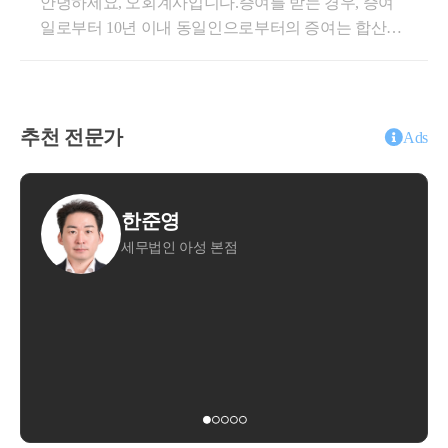
안녕하세요, 오회계사입니다.증여를 받는 경우, 증여
아파트를 8억에 자녀에게 처분한 경우에 부친의 양도
하는 아파트에서 저와 임대차계약을 맺고 전세로 거주
다만, 개인사업자가 공장 이외의 장소에 
아파트나 다가구주
일로부터 10년 이내 동일인으로부터의 증여는 합산하
세 계산시 10억에 처분한 것으로 보아 양도세를 납부
하고 있으며 임차보증금 1억1천만원이 저의 통장으로
여 세액을 산출합니다. 물른 기존에 증여세 납부는 차
해야하지만, 증여세는 없습니다.그러나, 6억에 처분한
택을 매입하여 합숙소나 기숙사로 사용하는 경우 이를 주택
입금된 사실이 있음O 질의내용- 전세보증금에 대해
감해 줍니다. 이번 포스팅에는 10년 이내 동일인 재차
경우에 양도세는 동일하나 증여세는 증여 1억을 받은
‘부담부증여’로 공제받을 수 있는지 여부와 ‘부담부증
으로 봅니다.
증여의 합산의 방식과 증여세를 미신고하거나 탈루한
것으로 봅니다.부동산의 시가는감정가액, 유사매매사
여’일 경우 양도소득세가 발생하는지[사례2]부친 소유
경우에 언제쯤이면 세무조사에서 안심할 수 있는지도
례가액, 기준시가 등의 순으로 적용됩니다.일반적으로
추천 전문가
주택에 자녀가 2월 전세 계약 체결하고 전세금을 지급
Ads
알아보겠습니다.세부적으로 살펴보면,증여세의 전체
부동산은 불특정 다수간의 거래 시가는 없기 때문에,
하였고 12월 부담부증여⇒ 전세금을 채무 인수로 보아
적인 계산 구조를 다시 살펴보겠습니다.국내외 소재하
① 감정을 받은 경우 감정가액, ② 다음으로 유사매매
증여액에서 차감상증, 서면-2017-상속증여-2519 [상속
11. 
폐가
는 모든 재산이 증여세 납부 대상이고, 재산의 평가는
사례가액, ③ 매매사례도 없으면 기준시가 등을 적용
증여세과-1376] , 2017.12.22[ 제 목 ]직계존비속간 임대
한준영
향후 전원주택 건축 목적 등으로 시골에 폐가를 소유한 경우
김주성
부동산의 경우 어떻게 하는지 아래 포스팅을 참조증여
합니다.원칙적으로 양도 계약일 전후 3개월의 시가를
차계약이 체결된 재산을 부담부증여 하는 경우[ 요 지 ]
세무법인 아성 본점
자연세무회계
에
재산 공제에 대한 내용은 아래 포스팅을 참조증여세율
적용하나, 평가심의위원회를 거쳐 인정되는 경우 직전
직계존비속 사이에 임대차계약이 체결된 재산을 증여
은 증여공제를 차감한 후의 과세표준에 아래의 구간별
2년에서 이후 6개월까지로 연장됩니다.구체적인 사례
장기간 방치되어 건축물로 볼 수 없을 정도인 경우 주택으로 
하면서 해당 재산에 해당하는 채무(임대보증금)를 수
세율을 적용하는 누진세율 구조로 되어있습니다.동일
를 살펴보면,유사매매사례는 위치, 면적, 기준시가에
증자가 인수하는 사실이 입증된 때에는 증여재산의 가
보지 않습니다만,
15분 전화상담
20,00
인으로부터10년 이내에 받은 증여재산가액을 합친 금
따라 결정됩니다.층수, 방향 보다 기준시가의 중요성
액에서 그 채무를 차감하는 것임1. 사실관계○ 甲은201
30분 방문상담
50,00
액이 1천만원 이상인 경우에는 그 가액을 증여세 과세
을 알 수있는 사례입니다.[사례]① 딸과 사위에게 1.9억
7년 2월경 아버지와 전세계약을 체결 후 전세금을 지
가액에 가산합니다.증여일로부터 10년 이내에 동일인
주거에 적합한 상태로 언제든지 주택으로 사용할 수 있는 상
원에 아파트를 양도② 3개월 이내 유사매매가 있다고
급하고 아버지 소유의 아파트에서 거주하고 있음○ 甲
이게 받은 증여재산은 합산됩니다.① 합산 대상 증여
판단하여 세무서에서 2.5억을 양도가로 적용[불복 내
태라면 주택으로 판단하게 됩니다. 사실 판단 사항으로 주택 
은 아버지에게 지급한 전세금을 돌려받지 않고 위 아
재산이 1천만원 이상인 경우: 1천만원 미만인 경우, 합
용]① 양도한 주택은 5층 서향, 유사매매는 6층 남동향
파트를 증여 받는 증여계약을 하고자 함2. 질의내용○
가격 공시 여부, 주민등록 전입, 전기/수도 공급 여부, 벽 균열 