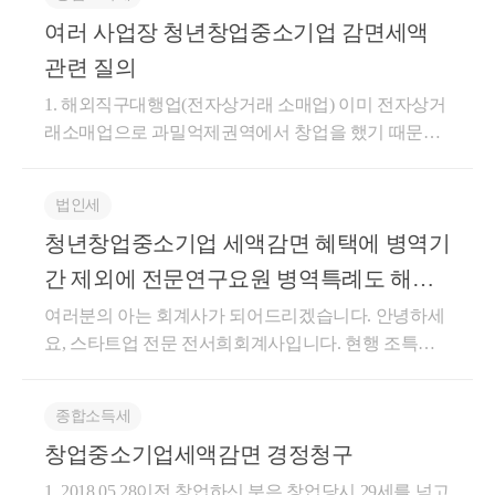
여러 사업장 청년창업중소기업 감면세액
관련 질의
1. 해외직구대행업(전자상거래 소매업) 이미 전자상거
래소매업으로 과밀억제권역에서 창업을 했기 때문에
비과밀억제권역에 해외직구대행업으로 창업할 경우,
기존 전자상거래 소매업의 확장으로 보아 창업세액감
법인세
면 적용은 불가능한 것입니다. 2. 1인 미디어콘텐츠 창
청년창업중소기업 세액감면 혜택에 병역기
작자 현재 등록한 사업장에서 1인 미디어콘텐츠 창작
으로 발생한 매출이 없다면 5년간 100% 창업세액감면
간 제외에 전문연구요원 병역특례도 해당
은 가능할 것으로 보여집니다. 또한, 신규사업장에서 1
하는지?
여러분의 아는 회계사가 되어드리겠습니다. 안녕하세
인 미디어 콘텐츠 창작 사업을 하신다면 기존사업장의
요, 스타트업 전문 전서희회계사입니다. 현행 조특법
부사업은 삭제를 하시는 것이 적절해보입니다. 가장
에서는 창업중소기업에 대한 세액감면에서 청년이 병
중요한 점은 세법은 실질과세입니다. 따라서 단순히
역을 이행한 경우 그 기간(6년을한도)로 하여 빼고 만 3
사업자등록증상의 소재지로 창업세액감면 적용을 하
종합소득세
4세 이하를 계산하고 있습니다. 이에 병역의 의무는 병
는 것이 아닌, 실제 해당 사업을 영위하는 사업장을 기
창업중소기업세액감면 경정청구
역법 제 16조를 따르며, 제 16조에서는 다시 시행령 제
준으로 창업세액감면을 적용받아야 합니다. 나중에 거
20조에서 전문연구요원 또는 산업기능요원으로의 편
짓으로 창업세액감면을 적용할 경우 세금이 추징되며
1. 2018.05.28이전 창업하신 분은 창업당시 29세를 넘고