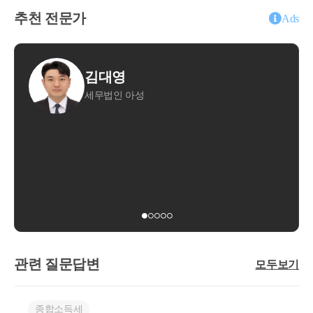
추천 전문가
Ads
김대영
이용
세무법인 아성
태성회
15분 전화상담
30분 방문상담
관련 질문답변
모두보기
종합소득세