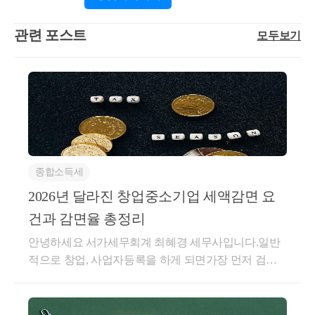
입니다. 블로그 주소는 https://blog.naver.com/cchh19이
고, 참고해 보시면 좋을 것 같습니다. 자세한 내용은 h
관련 포스트
모두보기
wchoi1990@gmail.com 또는 010-7667-8698 최지호 세무
사로 연락 주시면 답변드리겠습니다. 감사합니다.
종합소득세
2026년 달라진 창업중소기업 세액감면 요
건과 감면율 총정리
안녕하세요 서가세무회계 최혜경 세무사입니다.일반
적으로 창업, 사업자등록을 하게 되면가장 먼저 검토
하는 감면이 바로'창업중소기업 감면' 입니다.창업중소
기업 감면은업종별, 지역별, 나이별로감면 여부, 감면
율이 결정됩니다.법인사업자 뿐만 아니라개인사업자