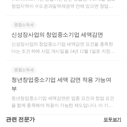
입이 취소되어 입영할 사람을 따로 언급하고 있습니
가산세도 발생할 수 있습니다. 도움이 되셨길 바랍니
창업지역이 수도권과밀역제권역 안에 있으면 창업중
다. 따라서 의뢰인분께서 문의주신 전문연구요원 또는
다. 감사합니다. * 보다 궁금한 사항이 있으실 경우, 부
소기업세액감면을 받으실 수 없습니다. 개업 당시 30
산업기능요원으로 근무하신 기간도 병역기간에 해당
담없이 02 6403 9250 또는 cta_moonyh@naver.com으로
세 이기 때문에 수도권과밀억제권역 여부가 중요합니
되어 제외하여 청년의 나이를 계산하실 수 있는 것으
종합소득세
연락을 주셔도 됩니다.
다. 2. 경기도 시흥시는 수도권과밀억제권역입니다. 그
로 사료됩니다. 감사합니다. 아는회계사올림:)
신성장사업의 창업중소기업 세액감면
런데 반월특수지역은 공단지역으로 수도권과밀억제
권역에서 제외됩니다. 주소가 반월특수지역 내에 있다
신성장사업의 창업중소기업 세액감면 요건을 충족한
면 3년 75% 2년 50% 감면이 가능합니다. 3. 세액감면이
다는 조건 하에 사업 개시일을 24년 12월 1일로 지정하
가능하다고 하더라도 2016년 2017년 소득에 대해서는
여 지금 개인사업자를 등록하고 1월 10일 전까지 해당
경정청구 기간(5년)이 지났기 때문에 불가능합니다. 판
사업자로 24년 12월달 매입 발생된다면 24년에 설립한
단해보시고 경정청구 진행하시려면 위드유 세무회계
종합소득세
법인으로 보아 세액감면 받을 수 있는건가요? -->개인
를 찾아주세요~! 회계법인 출신 세무사가 직접 도와드
청년창업중소기업 세액 감면 적용 가능여
사업자의 경우 창업일은 사업자등록을 한날을 기준으
립니다.
로 판단합니다 따라서 인정안될것으로 보입니다
부
청년창업중소기업 세액감면은 업종 요건과 창업 요건
을 함께 충족해야 적용이 가능한 제도입니다. 이 기준
에 따라 1차적으로 검토해 보면 다음과 같이 정리됩니
관련 전문가
모두보기
다. 의료·교육컨설팅 사업을 폐업한 후 결혼정보회사
(결정사)를 새로 창업하는 경우라도, 결혼정보회사는