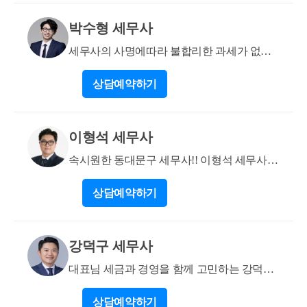
통상 ‘결혼 상담 및 준비 서비스업’으로 분류되며, 이
박수형 세무사
업종은 조세특례제한법상 청년창업 세액감면 대상 업
종에 명확히 포함된다고 보기 어려운 측면이 있습니
세무사의 사명에따라 불합리한 과세가 없도
다. 따라서 1차적인 업종 기준 검토 단계에서는 감면
록 하겠습니다.
상담
예약하기
적용이 쉽지 않아 보이지만, 실제 사업 내용이 단순 상
담·알선이 아닌 컨설팅·플랫폼·정보제공 성격을 함께
갖는 경우라면 구체적인 사업 구조에 따라 추가 검토
이형석 세무사
여지는 있습니다. 2. 이러한 상황에서 기존 의료·교육
컨설팅 사업자에 결혼정보업 업종 코드를 추가하는 방
속시원한 동대문구 세무사!! 이형석 세무사
식은, 세법상 신규 창업이 아니라 기존 사업의 업종 추
입니다.
가 또는 확장으로 해석될 가능성이 높습니다. 이 경우
상담
예약하기
업종 요건뿐 아니라 창업 요건까지 함께 문제 될 수 있
어, 청년창업 세액감면 적용 논리는 더 약해질 수 있습
니다. 창업과 관련된 내용은 제 블로그 https://blog.naver.
강덕구 세무사
com/cchh19/223033563794?trackingCode=blog_bloghome_
대표님 세금과 경영을 함께 고민하는 강덕구
searchlist에 자세히 있으니 참고해주시면 되겠습니다.
세무사입니다
저는 여러 가지 세무지식에 대해서 블로그를 운영 중
상담
예약하기