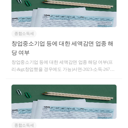
또한 이 창업감면 혜택을 받을 수 있는데요.오늘은&lt;
창업중소기업 감면&gt; 은누가, 어떻게, 얼마나 받을
수 있는지개인사업자 최초 창업 당시혹은 수익이 나는
시점에서감면이 가능한 시기는 언제인지자세히 확인
종합소득세
해보도록 하겠습니다.창업중소기업 감면은 누가 받을
수 있을까요.창업중소기업 감면은1) 중소기업이2) 해
창업중소기업 등에 대한 세액감면 업종 해
당 업종을 영위하고3) 창업해야 합니다.이렇게 보면 매
당 여부
우 간단하지만,이걸 자세히 보게 되면 많은 규정들이
창업중소기업 등에 대한 세액감면 업종 해당 여부(프
존재하는데요.1) 중소기업세법상 중소기업이 되기 위
리-&gt;창업했을 경우에도 가능)서면-2023-소득-2676
해서는업종별 매출액 기준을 갖추어야 합니다.업종별
생산일자 : 2024.07.01.요 지원천징수대상 사업소득이
400억원 부터 1,500억원까지범위가 각각 정해져있으
있던 자가 새로이｢조세특례제한법｣ 제6조 제3항의 규
며기본적으로 400억원 이하라면중소기업 기준에 해당
정에 의한 업종을 영위하는 중소기업을 창업하여 ｢부
합니다.매출액 보다는,중소기업 배제 업종을 영위하는
가가치세법｣ 제8조에 따라 사업자등록을 하고 사업을
부분에서 많이 걸릴 수 있는데요.&lt;부동산임대업&gt;
개시하는 경우 이후에 발생된 ｢조세특례제한법｣ 제6
- 부동산임대업은 세법에서 제재하는 대표적인 업종입
조 창업중소기업에 대한 세액감면을 적용하는 것임회
니다.&lt;소비성서비스업&gt;- 호텔업, 여관업, 주점업,
신귀 질의의 경우, 원천징수대상 사업소득이 있던 자
오락 유흥 등을 목적으로 하는 사업 을 주된 사업으로
종합소득세
가 새로이 ｢조세특례제한법｣ 제6조 제3항의 규정에 의
영위하지 않아야 합니다.2) 해당 업종 영위창업중소기