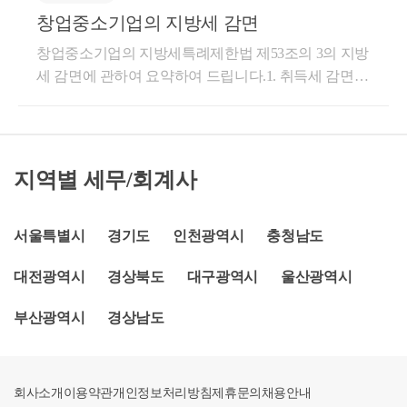
한 업종을 영위하는 중소기업을 창업하여 ｢부가가치
창업중소기업의 지방세 감면
업은 아래 업종을 영위해야 감면을 적용시켜주는데요.
세법｣ 제8조에 따라 사업자등록을 하고 사업을 개시하
광업,제조업, 수도, 하수 및 폐기물 처리, 원료 재생업,
창업중소기업의 지방세특례제한법 제53조의 3의 지방
는 경우 이후에 발생된 ｢조세특례제한법｣ 제6조 창업
건설업, 통신판매업, 물류산업,음식점업, 정보통신업
세 감면에 관하여 요약하여 드립니다.1. 취득세 감면⑴
중소기업에 대한 세액감면을 적용하는 것이며 해당 업
(비디오물 감상실 운영업, 뉴스제공업, 가상자산 매매
감면대상기업.2023년 12월 31일까지 과밀억제권외의
종 여부는 한국표준산업분류에 의거하여 사실상 영위
및 중개업 제외), 금융서비스 제공 업종, 전문 과학 기
지역에서 창업하는 중소기업일 것.2023년 12월 31일까
하는 사업 내용 등을 종합적으로 감안하여 실질 내용
술 서비스업 (전문직 제외), 사업시설 관리 및 조경 서
지 『벤처기육성에관특별조치법」 에 따른 벤처기업
에 따라 사실 판단할 사항입니다.★주요 경력- 95,000
비스업, 사회복지서비스업, 예술, 스포츠 및 여가관련
일 것⑵ 감면요건. 창업일 당시의 업종을 계속 영위하
지역별 세무/회계사
건 이상의 세금 상담 및 용역- 600건 이상의 경정청구
서비스업, 개인 및 소비용품 수리업,이용 및 미용업, 직
기 위하여 취득하는 부동산 일 것. 중소기업 : 창업일로
를 통한 약 25억 이상 세금 환급- 세무사 플랫폼 '택슬
업기술 분야를 교습하는 학원, 직업능력개발훈련시설
부터 4년 (청년창업기업은 5년)내에 취득하는 부동산
리' 상담 및 후기 1위 (약 3,700건 이상 상담)- 전문가 플
을 운영하는 사업, 관광객 이용시설업, 노인복지시설,
일 것. 벤처기업 : 벤처기업확인일로부터 4년이내 (청
서울특별시
경기도
인천광역시
충청남도
랫폼 '아하커넥츠' 상담 및 후기 1위 (약 500건 이상 상
전시산업 등내 업종이 감면이 가능한 업종인지는1) 사
년창업벤처기업은 5년)내에 취득하는 부동산일 것⑶
담)- 지식공유플랫폼 '아하 QnA' 세무/회계 1위 (약 90,0
업자등록증 면에서 '업종코드'를 확인하여2) 검색창에
대전광역시
경상북도
대구광역시
울산광역시
감면율. 취득세의 75%를 경감2. 재산세 감면⑴ 감면대
00건 이상 답변 및 337만건 이상 공유)- KB금융 콘텐츠
'업종코드' + '창업중소기업' 을 검색하시면왠만한 업종
상기업.2023년 12월 31일까지 과밀억제권외의 지역에
필진- 한국경제필진- 서울시 마을세무사- ㈜코스맥스
에 대해서는 간단히확인할 수 있습니다.업종이나 감면
부산광역시
경상남도
서 창업하는 중소기업일 것.2023년 12월 31일까지
세무팀- ㈜현대중공업 세무기획팀- ㈜iMBC 재무회계
이 애매한 경우에가장 정확한 것은 세무대리인에게맡
『벤처기육성에관특별조치법」 에 따른 벤처기업일
팀- 세무법인 넥스트
기는 것이 좋습니다.대표적으로 창업 감면이'안' 되는
것⑵ 감면요건. 창업당시의 업종에 과세기준일(매년 6
업종은도, 소매업 / 학원업 / 부동산업등이 있습니다.만
회사소개
월1일)현재 직접 사용하는 부동산 일 것⑶ 감면율. 창
이용약관
개인정보처리방침
제휴문의
채용안내