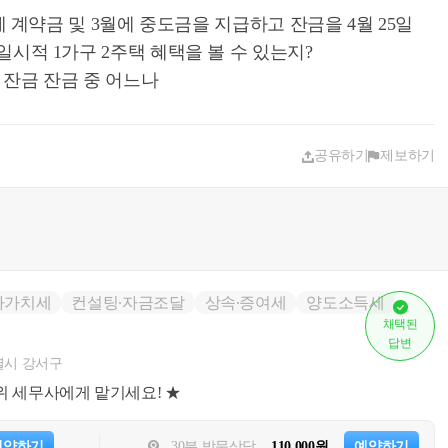
에 계약금 및 3월에 중도금을 지급하고 잔금을 4월 25일
시적 1가구 2주택 혜택을 볼 수 있는지?
, 잔금 잔금 중 어느나
공유하기
제보하기
가가치세
컨설팅∙자금조달
상속∙증여세
양도소득세
채택된
답변
시 강서구
위 세무사에게 맡기세요! ★
예약하기
30분 방문상담
110,000원
예약하기