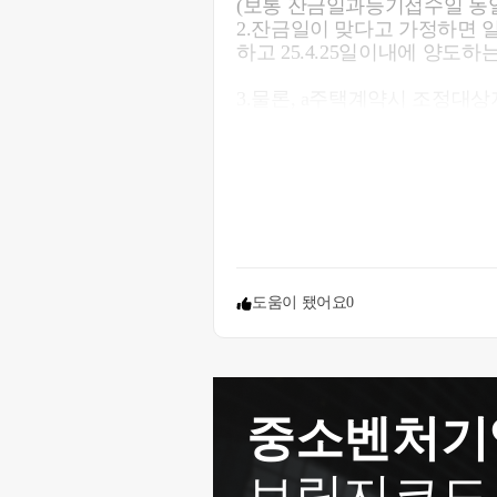
(보통 잔금일과등기접수일 동
2.잔금일이 맞다고 가정하면 일
하고 25.4.25일이내에 양도
3.물론, a주택계약시 조정
감사합니다
도움이 됐어요
0
중소벤처기
브릿지코드