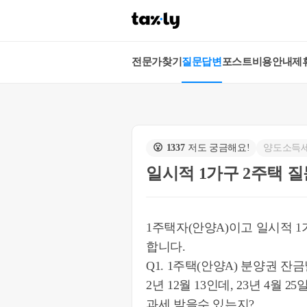
전문가찾기
질문답변
포스트
비용안내
제
😮
1337
저도 궁금해요!
양도소득
일시적 1가구 2주택 질
1주택자(안양A)이고 일시적 1
합니다.
Q1. 1주택(안양A) 분양권 잔
2년 12월 13인데, 23년 4
과세 받을수 있는지?