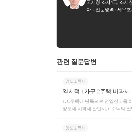
국, 조세심판원 출신 조세전문가 세무법인 아성 본점 한준영 세무사입니
다. - 전문영역 : 세무조사, 조세불복 납세자의 든든한 지원자가 되
관련 질문답변
양도소득세
일시적 1가구 2주택 비과
1. C주택에 단독으로 전입신고를 
양도세 비과세 판단시, C주택의 전입신고 여부와
2주택 양도세 비과세를 적용받을 수
다. 1) 종전주택 취득일로부터 1년 이상 지난 후 신규주택 취득 2)신규주택 취득일로부터 3년(신규주
양도소득세
택 계약+취득 당시, 종전주택과 신