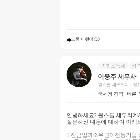
여 취득한 경우를 포함한다)함
한 날부터 1년 이상이 지난 후
양도하는 경우(제18항에 따른
으로 보아 제154조제1항을 적
1. 신규 주택을 취득한 날부터
도움이 됐어요
0
2. 잔금일 기준으로 판단하시면
날이므로, B주택의 잔금을 23
지난 후 취득하는 것입니다.
종합소득세
상
도움이 되셨길 바랍니다. 감사
이웅주 세무사
원스톱 세무회계
경
* 추가 문의사항이 있으실 경우, 02
국세청 경력 , 빠른 
주셔도 됩니다.
안녕하세요? 원스톱 세무회계
질문하신 내용에 대하여 아래와
1,잔금일과소유권이전등기일 중