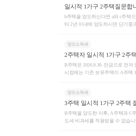
일시적 1가구 2주택질문합
주택은 1세대 1주택 비과세 요건(
족할 것 (관련 법령) 소득세법 시행령 제155조(1세대1주택의 특례) ①국내에 1주택을 소유한 1세대
b주택을 양도하신다면 a와 c주택으
가 그 주택(이하 이 항에서 “종전의
터 2년 이내에 양도하시면 단기중과
규 주택”이라 한다)을 취득(자기
를 하신 후에 종합소득세율로 파시는 것을 절세상은
된 경우 종전의 주택을 취득한 날부
원 강의, 양도/상속/증여 등에 대한 내용
종전의 주택을 양도하는 경우(제18
양도소득세
택으로 보아 제154조제1항을 적용한다. 1. 신규 주택을 취득한 날부터 3년 이내에 종전
2주택자 일시적 1가구 2주
도하는 경우 2. 종전의 주택이 
B주택은 2026.9.30. 잔금으로 
득[조정대상지역의 공고가 있은 날 
시점에는 기존 보유주택이 A주택 1채만 남게 됩니다. 따라서 향
이하 이 항에서 같다)을 취득하거
(C)」의 일시적 2주택 특례를 검토
급한 사실이 증명서류에 의해 확인
시적 2주택 비과세 특례 적용이 가능한 것으로 판단됩니다.
2년 이내에 종전의 주택을 양도하는 경우 *보다 구체적인 상담을 원하실 경우, 
양도소득세
처분된 상태이므로 사실상 A와 C
주셔도 됩니다. 도움이 되셨
3주택 일시적 1가구 2주택 
B주택을 양도한 이후, A주택과 C
도세 비과세를 적용받을 수 없습니
로부터 3년(또는 2년)이내에 양도
다. 1) 종전주택 취득일로부터 1년 이상 지난 후 신규주택 취득 2)신규주택 취득일로부터 3년(신규주