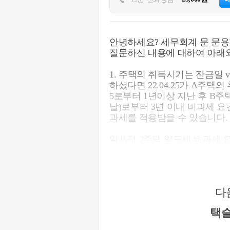
안녕하세요? 세무회계 문 문용
질문하신 내용에 대하여 아래와
1. 주택의 취득시기는 잔금일 v
하셨다면 22.04.25가 A주택의
5로부터 1년이상 지난 후 B주
날)로부터 3년 이내 비과세 
과세를 적용받을 수 있습니다.
일시적 2주택 양도세 비과세 
1) 종전주택 취득일로부터 1년
2) 신규주택 취득일로부터 3
3) 종전주택은 1세대 1주택 
상 거주포함)을 충족할 것
다
※ 소득세법 시행령 제155조(
택슬
①국내에 1주택을 소유한 1세대
양도하기 전에 다른 주택(이하 