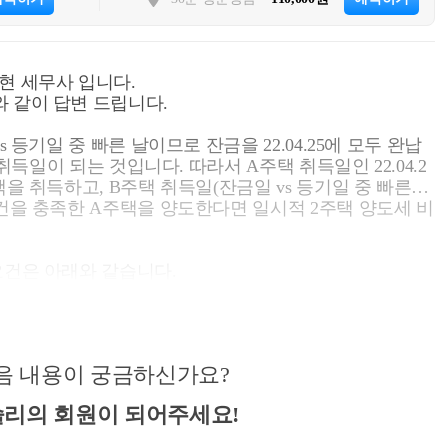
현 세무사 입니다.
 같이 답변 드립니다.
s 등기일 중 빠른 날이므로 잔금을 22.04.25에 모두 완납
 취득일이 되는 것입니다. 따라서 A주택 취득일인 22.04.2
택을 취득하고, B주택 취득일(잔금일 vs 등기일 중 빠른
요건을 충족한 A주택을 양도한다면 일시적 2주택 양도세 비
요건은 아래와 같습니다.
 이상 지난 후 신규주택 취득
년이내 종전주택 양도
비과세 요건(2년이상 보유, 취득당시 조정지역일 경우 2년이
음 내용이 궁금하신가요?
1세대1주택의 특례)
리의 회원이 되어주세요!
가 그 주택(이하 이 항에서 “종전의 주택”이라 한다)을
이 조에서 “신규 주택”이라 한다)을 취득(자기가 건설하