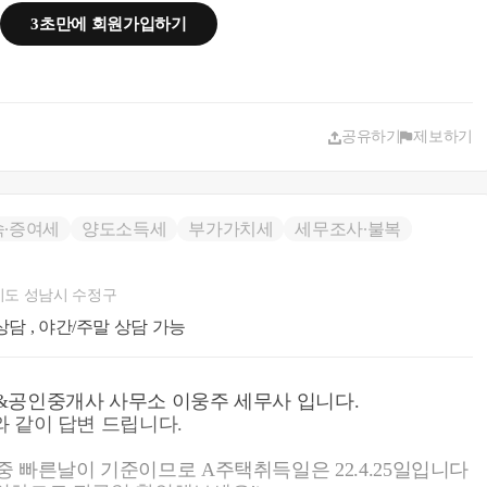
으로써 일시적으로 2주택이 된 경우 종전의 주택을 취득
3초만에 회원가입하기
 신규 주택을 취득하고 다음 각 호에 따라 종전의 주택을
 사유에 해당하는 경우를 포함한다)에는 이를 1세대1주택
용한다.
 3년 이내에 종전의 주택을 양도하는 경우
공유하기
제보하기
 됩니다. B주택의 취득시기는 잔금일 vs 등기일 중 빠른
.04.25 이후에 완납하신다면 A주택 취득일로부터 1년 이상
속∙증여세
양도소득세
부가가치세
세무조사∙불복
합니다.
기도 성남시 수정구
-6403-9250 또는 cta_moonyh@naver.com으로 연락을
상담 , 야간/주말 상담 가능
&공인중개사 사무소 이웅주 세무사 입니다.
 같이 답변 드립니다.
 빠른날이 기준이므로 A주택취득일은 22.4.25일입니다