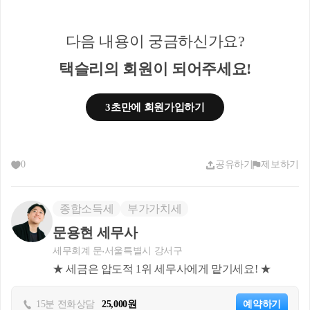
7월22일로 해두면 양도 기준 시점을 7월
22일로 인정 받을수 있나요?
다음 내용이 궁금하신가요?
택슬리의 회원이 되어주세요!
답 변
3초만에 회원가입하기
세법상 양도일은 실제잔금청산일 vs 실
0
공유하기
제보하기
제등기접수일 중 빠른 날입니다. 
따라서 7월 24일 이후에 잔금을 받거나 
종합소득세
부가가치세
등기를 접수할 경우, 신규주택 취득일로
부터 3년이 지나고 기존주택을 양도한 것
문용현 세무사
이기 때문에 일시적 2주택 양도세 비과세
세무회계 문
서울특별시 강서구
★ 세금은 압도적 1위 세무사에게 맡기세요! ★
는 원칙적으로 불가능합니다. 
그럼에도 불구하고 실제 잔금은 신규주
15분 전화상담
25,000원
예약하기