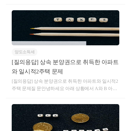
https://www.mois.go.kr/frt/bbs/type010/commonSelectBoard
깎아 주는 금액 ⑥사업자가 재화 또는 용역을 공급받
상세내용1. 사실관계-’20.5.1.A주택 취득계약*체결*매
Article.do?bbsId=BBSMSTR_000000000008&amp;nttId=9
는 자에게 지급하는 장려금이나 이와 유사한 금액 및
도인이 임차인으로 거주 및 임대보증금 제외한 잔금
7495정부, 취득세 중과 완화한다! | 행정안전부&gt; 뉴
제45조제1항에 따른 대손금액(貸損金額)은 과세표준
지급 조건-’20.5.27.A주택 취득하면서 전소유자와 임대
스·소식&gt; 보도자료&gt; 보도자료행정안전부 홈페이
에서 공제하지 아니한다.○부가가치세법 시행령§61
차계약 체결-’22.5월기존 임차인과 임대보증금 또는 임
지에 오신것을 환영합니다.www.mois.go.kr보도자료 내
(외상거래 등 그 밖의 공급가액의 계산) ①법 제29조제
대료의 증가율이 100분의 5를 초과하지 않는 임대차계
용을 정리하면 다음과 같습니다.취득세 중과세율 완화
3항제6호에서 "대통령령으로 정하는 마일리지 등"이
약 체결2. 질의내용 - 주택을 취득하면서 주택의 전 소
(매매, 증여)아파트 주택임대사업자 지방세(재산세, 취
란 재화 또는 용역의 구입실적에 따라 마일리지, 포인
유자를 임차인으로 하여 주택을 취득한 날 해당 주택
양도소득세
득세) 감면질의응답1. 취득세 중과세율 완화(매매, 증
트 또는 그 밖에 이와 유사한 형태로 별도의 대가 없이
에 대한 임대차계약을 체결한 경우,「소득세법시행
여)&lt;1&gt; 매매로 인한 취득세율매매로 인한 취득세
적립받은 후 다른 재화 또는 용역 구입 시 결제수단으
[질의응답] 상속 분양권으로 취득한 아파트
령」제155조의3 상생임대주택 특례의 직전 임대차계
율을 정리하면 다음과 같습니다.개정 전구분개인 취득
로 사용할 수 있는 것과 재화 또는 용역의 구입실적에
약으로 볼 수 있는지도움이 되셨길 바랍니다. 감사합
와 일시적2주택 문제
구분법인 취득비조정지역조정지역모든 지역무주택세
따라 별도의 대가 없이 교부받으며 전산시스템 등을
니다.좋은 하루 보내세요!★전화상담 및 방문상담은
[질의응답] 상속 분양권으로 취득한 아파트와 일시적2
대1~3%1~3%주택 수 무관12%1주택세대8%2주택세대
통하여 그 밖의 상품권과 구분 관리되는 상품권(이하
직접02-6403-9250으로 전화를 주시거나cta_moonyh@n
주택 문제질 문안녕하세요 아래 상황에서 A와 B 아파
8%12%3주택세대12%개정 후구분개인 취득구분법인
이 조에서 "마일리지등"이라 한다)을 말한다. ②법 제2
aver.com으로 연락을 주시면 됩니다!★주요 경력- 121,0
트 양도 시 비과세특례를 적용 받을 수 있을까요?(외조
취득비조정지역조정지역모든 지역무주택세대1~3%1
9조제3항제6호에서 "대통령령으로 정하는 가액"이란
00건 이상의 세금 상담 및 용역- 600건 이상의 경정청
부와 손자는 계속 별도세대)20년 1월: 손자가 A 아파트
~3%주택 수 무관6%1주택세대1~3%2주택세대4%6%3
다음 각 호의 구분에 따른 가액을 말한다.9. 마일리지
구를 통한 약 25억 이상 세금 환급- 세무사 플랫폼 '택
취득20년 9월: 외조부 B아파트 일반분양 당첨 후 계약
주택세대6%현재 개인의 경우1주택 이상을 보유하고
등으로 대금의 전부 또는 일부를 결제받은 경우(제10
슬리' 상담 및 후기 1위 (약 4,000건 이상 상담)- 전문가
금 지급21년 2월: 외조부가 손자에게 공정증서로 B아
있는 세대가 조정대상지역 소재 주택을 취득할 때, 2주
호에 해당하는 경우는 제외한다): 다음 각 목의 금액을
플랫폼 '아하커넥츠' 상담 및 후기 1위 (약 500건 이상
파트 분양권 유증21년 5월: 외조부 사망 (당시 조정지
택 이상을 보유하고 있는 세대가 비조정대상지역 소재
합한 금액가. 마일리지등 외의 수단으로 결제받은 금
상담)- 지식공유플랫폼 '아하' 세무/회계 1위 (117,000건