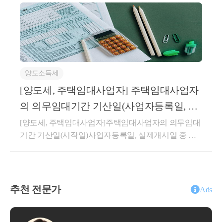
상당액은 부가가치세법 제29조 제5항 제1호의 매출에
대차계약에 해당하는지 여부에 관하여는 기존 해석사
누리에 해당하여 부가가치세 과세표준에 포함하지 아
례(기획재정부 재산세제과-1440, 2022.11.17.)를 참조하
니함회신배달 플랫폼 운영사가 판매회원과 구매회원
시기 바랍니다.○ 기획재정부 재산세제과-1440, 2022.1
간의 주문･판매 거래를 중개･지원하고 판매회원으로
1.17.주택 매매계약 체결한 후 임대차계약을 체결한 경
부터 수수료를 지급받는 거래로서, 판매회원과의 이용
우로서 주택 취득일 이후 임대기간이 개시되는 경우
약관에 따라 판매회원에 청구할 수수료에서 구매회원
임대인이 주택 취득 전에 임차인과 작성한 임대차계약
양도소득세
중 구독회원 주문 건에 대한 배달비 상당액을 공제하
이 「소득세법 시행령」 제155조의3의 “직전임대차계
여 정산하는 경우, 해당 공제액은 용역 공급 조건에 따
[양도세, 주택임대사업자] 주택임대사업자
약”에 해당하는지 여부(제1안) 직전임대차계약에 해당
라 통상의 대가에서 직접 깎아주는 금액으로서 부가가
(제2안) 직전임대차계약에 해당하지 않음[회신내용]제
의 의무임대기간 기산일(사업자등록일, 실
치세법 제29조 제5항 제1호의 ‘매출에누리’에 해당하
2안이 타당합니다.1. 사실관계○ ’21.06.26. 서울 마포구
제개시일 중 늦은 날)
[양도세, 주택임대사업자]주택임대사업자의 의무임대
여 질의법인의 부가가치세 과세표준에 포함하지 아니
A주택 취득 계약 체결(잔금일 : ’22.2.28.)○ ’21.09.11. 1
기간 기산일(시작일)사업자등록일, 실제개시일 중 늦
함상세내용1. 사실관계○신청인은 ○○웹사이트 또는 모
차 임대차계약 체결 - 임대기간 : ’22.2.28. ~ ’24.2.27., 임
은 날안녕하세요. &lt;세무회계 문&gt; 문용현 세무사
바일 애플리케이션을 통해 모바일 앱 이용자(이하 ‘구
대보증금 : 1,050백만원 * 특약사항으로 매도인이 보증
입니다.주택임대사업자는 장기보유특별공제혜택, 양
매회원’)와 음식점(이하 ‘판매회원’)간 음식 주문･판매
금 10.5억원에 2년간 전세 거주○ ’23.11.04. 2차 임대차
도소득세 중과배제, 양도소득세 감면등의 세제혜택을
중개 서비스(이하 ‘○○서비스’)를 제공함-신청인은 ○○
계약 체결 - 임대기간 : ’24.2.28. ~ ’26.2.27., 임대보증금 :
적용받을 수 있습니다. 해당 세혜택을 받기 위해서는
서비스에 대한 대가로 판매회원으로부터 음식가격 대
추천 전문가
900백만원○ ’26.2.27. A주택 양도 예정2. 질의내용○매
Ads
의무임대기간을 충족해야 합니다.의무임대기간 판단
비 일정 요율의 서비스 이용료(이하 ‘○○서비스 수수
매계약 체결 이후 잔금 지급 전에 양수인이 임대인으
시 임대기간 기산일(시작일)부터 계산하므로 기산일
료’)를 수취함-음식 배달방식은 Vendor Delivery[VD, 판
로서 전 소유자(매도인)와 별도의 임대차계약을 체결
(시작일)을 파악하는 것이 아주 중요합니다. 단순히 사