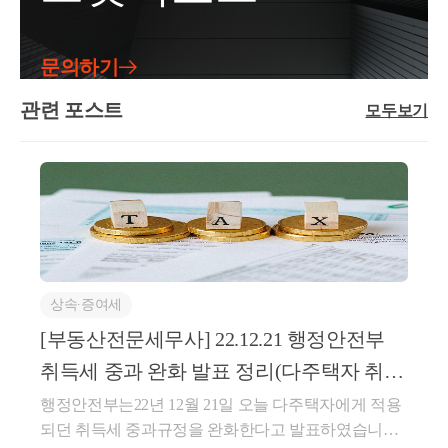
납세금 뿐만 아니라, 가산세까지 부담합니다.이처럼
는 방식으로 멤버십 가입 회원에게 제공한 ‘VD배달료
임차인(매도인) 사망○ 2022.xx.xx. 임차인의 상속인에
세제혜택을 받지도 못하고, 가산세까지 부과가 될 수
할인액’이 부가세법상 매출에누리로 보아, 해당 수수
게 임대보증금 반환○ 22.xx월 이후 임대차계약 체결 예
있기때문에 이를 잘 알아두셨다가 적용하시면 될 것입
료의 공급가액에서 차감할 수 있는지 여부3. 관련법령
정2. 질의내용○ 주택을 취득하면서 주택의 전 소유자
문의하기
니다. 현재 상황이 복잡하거나 애매하시면 반드시 세
○부가가치세법§29 (과세표준) ①재화 또는 용역의 공
를 임차인으로 하는 임대차계약을 체결하는 경우,- 당
무사와 상담 후 의사결정을 하시는 것이 좋습니다.도
급에 대한 부가가치세의 과세표준은 해당 과세기간에
관련 포스트
해 임대차계약이 소득령§155의3에 따른 직전 임대차
모두보기
움이 되셨길 바랍니다. 감사합니다.좋은 하루 보내세
공급한 재화 또는 용역의 공급가액을 합한 금액으로
계약에 해당하는지 여부주택을 취득하면서 해당 주택
요!★전화상담 및 방문상담은 직접02-6403-9250으로
한다.③제1항의 공급가액은 다음 각 호의 가액을 말한
의 매도자와 체결한 임대차계약이직전임대차계약에
전화를 주시거나cta_moonyh@naver.com으로 연락을 주
다. 이 경우 대금, 요금, 수수료, 그 밖에 어떤 명목이든
해당하는지서면-2023-부동산-1332 [부동산납세과-240
시면 됩니다!★주요 경력- 121,000건 이상의 세금 상담
상관없이 재화 또는 용역을 공급받는 자로부터 받는
1]등록일자 : 2023.11.03.생산일자 : 2023.10.13.요지주택
및 용역- 600건 이상의 경정청구를 통한 약 25억 이상
금전적 가치 있는 모든 것을 포함하되, 부가가치세는
을 취득하면서 해당 주택의 매도자와 임대차계약 계약
세금 환급- 세무사 플랫폼 '택슬리' 상담 및 후기 1위 (약
포함하지 아니한다.6.외상거래, 할부거래, 대통령령으
을 체결하여 실제 1년 6개월 이상 임대한 경우 직전임
4,000건 이상 상담)- 전문가 플랫폼 '아하커넥츠' 상담
로 정하는 마일리지 등으로 대금의 전부 또는 일부를
대차계약에 해당함회신귀 질의의 경우, 기존 해석사례
및 후기 1위 (약 500건 이상 상담)- 지식공유플랫폼 '아
결제하는 거래 등 그 밖의 방법으로 재화 또는 용역을
상속∙증여세
인 “서면-2022-법규재산-4083, 2022.11.02” 를 참고하시
하' 세무/회계 1위 (117,000건 이상 답변 및 337만건 이
공급하는 경우: 공급 형태 등을 고려하여 대통령령으
기 바랍니다.○ 서면-2022-법규재산-4083, 2022.11.02.1
[부동산전문세무사] 22.12.21 행정안전부
상 공유)- KB금융 콘텐츠 필진- 한국경제필진- 서울시
로 정하는 가액⑤ 다음 각 호의 금액은 공급가액에 포
세대가 주택을 취득한 후 해당 주택의 전 소유자와 임
취득세 중과 완화 발표 정리(다주택자 취득
마을세무사- ㈜코스맥스 세무팀- ㈜현대중공업 세무기
함하지 아니한다.1.재화나 용역을 공급할 때 그 품질이
대차계약을 체결하여 실제 1년 6개월 이상 임대한 경
세 중과 완화, 아파
획팀- ㈜iMBC 재무회계팀- 세무법인 넥스트
행정안전부는22년 12월 21일 오늘 다주택자에게 적용
나 수량, 인도조건 또는 공급대가의 결제방법이나 그
우, 해당 임대차계약은 「소득세법 시행령」 제155조
되던 취득세 중과규정을 완화한다고 발표하였습니다.
밖의 공급조건에 따라 통상의 대가에서 일정액을 직접
의3에 따른 직전 임대차계약으로 볼 수 있는 것입니다.