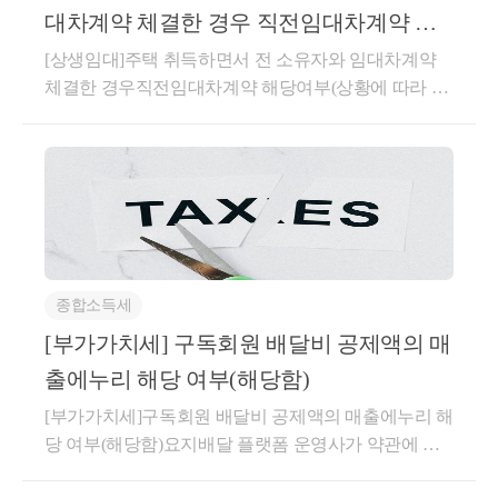
대차계약 체결한 경우 직전임대차계약 해
- 약 37,000건 이상의 세금 상담 및 용역
- 500건 이상의 경정청구를 통한 약 25억 이상 세
당여부(상황에 따라 다름)
[상생임대]주택 취득하면서 전 소유자와 임대차계약
금 환급
체결한 경우직전임대차계약 해당여부(상황에 따라 다
- 세무사 플랫폼 '택슬리' 상담 및 후기 1위 (약 
름)(직전임대차계약 해당되지 않는 경우)매매계약 체
3,100건 이상 상담)
결 이후 잔금 지급 전에 체결한임대차계약이 직전임대
- 전문가 플랫폼 '아하커넥츠(현재 개편중)' 상담 
차계약에 해당하는지사전-2026-법규재산-0087등록일
및 후기 1위 (약 500건 이상 상담)
자 : 2026.04.30.생산일자 : 2026.03.16.요지주택 매매계
- 지식공유플랫폼 '아하 QnA' 세무/회계 1위 (약 
약을 체결한 후 임대차계약을 체결한 경우로서 주택
33,000건 이상 답변 및 337만건 이상 공유)
취득일 이후 임대기간이 개시되더라도 주택 취득(잔금
- 서울시 마을세무사
청산) 전에 임차인과 체결한 임대차계약은 직전임대차
- ㈜코스맥스 세무팀
종합소득세
계약에 해당하지 않는 것임답변내용귀 사전답변 신청
- ㈜현대중공업 세무기획팀
의 사실관계와 같이,1세대가 주택을 취득하는 매매계
[부가가치세] 구독회원 배달비 공제액의 매
- ㈜iMBC 재무회계팀
약 체결 이후주택 취득 전에 매수인이 임대인이 되고
출에누리 해당 여부(해당함)
- 세무법인 넥스트 등
전 소유자(매도인)가 임차인이 되는 별도의 임대차계
[부가가치세]구독회원 배달비 공제액의 매출에누리 해
약을 체결하고 주택 취득과 동시에 임대기간이 시작되
당 여부(해당함)요지배달 플랫폼 운영사가 약관에 따
어 실제 1년 6개월 이상을 임대한 경우,해당 계약이
라 판매회원 수수료에서 공제해 준 구독회원 배달비
「소득세법 시행령」 제155조의3제1항에 따른 직전임