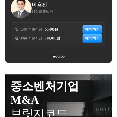
매회원(음식점)이 선택한 제3자 배달업체가 음식을 배
하고 주택 취득과 동시에 임대차 기간이 시작되어 실
용진
윤대현
업자등록일부터 기산하는 것이 아니기 때문에 잘못 판
달하는 방식으로 신청인은 구매회원으로부터 배달료
제 1년 6개월 이상을 임대한 경우, - 해당 계약이 상생
회계법인
세무법인 숲
단하시면 주택임대사업자의 세제혜택을 적용받지 못
를 수취하여 판매회원에게 전달] 및 Own Delivery(OD)
임대주택 특례의 직전임대차계약에 해당하는지 여부
하실 수도 있습니다.민간임대주택법과 국세 세제혜택
의 2가지 유형으로 구분됨○신청인은 구매회원이 월 0,
(직전임대차계약 해당되는 경우)주택을 취득하면서 해
을 적용받기 위한 의무임대기간 기산일은 아래와 같습
000원(이하 ‘구독료’)을 지불하면 당월 주문 중 건당 최
당 주택의 전 소유자와체결한 임대차 계약이 직전 임
담
55,000원
예약하기
15분 전화상담
50,000원
니다.&lt;민감임대주택법 기산일 : ❶, ❷중 늦은 날&gt;
소주문금액(00,000원)이상 주문에 대해 배달료(배달형
대차계약에 해당하는지 여부서면-2022-법규재산-4083
담
110,000원
예약하기
30분 방문상담
200,000원
❶ 지자체 임대사업자등록일❷ 실제 임대개시일&lt;국
태 불문)를 전액 할인받을 수 있는 멤버십제도를 운영
[법규과-3154]등록일자 : 2022.11.18.생산일자 : 2022.11.
세 세제혜택 기산일 : ❶,❷,❸ 중 늦은 날&gt;❶ 지자체
함-신청인은 멤버십 이용자에게 이용기간 동안 앱 내
02.요지주택을 취득하면서 해당 주택의 전 소유자와
임대사업자등록일❷ 세무서 사업자등록일❸ 실제 임
안내된 혜택을 제공하는 것을 신청법인이 멤버십 이용
체결한 임대차 계약을 직전 임대차계약으로 볼 수 있
대개시일국세(양도세 등)의 세제혜택을 받기 위한 국
자에게 부가가치세 과세대상 용역을 제공하는 것으로
는 것임회신귀 서면질의 신청의 사실관계와 같이, 1세
세 세제혜택의 개시일이 절대적으로 중요할 것이므로
보아,-구독료 수취 시점에부가가치세법 제36조에 따른
대가 주택을 취득한 후 해당 주택의 전 소유자와 임대
반드시 ❶,❷, ❸ 중 늦은 날로부터 8년 이상인지, 10년
영수증을 발급하고 그 구독료에 대한 부가가치세를 신
차계약을 체결하여 실제 1년 6개월 이상 임대한 경우,
이상인지 등을 확인해보아야 합니다.실제 사례로, 임
고･납부하고 있음○멤버십에 가입한 구매회원들에 대
해당 임대차계약은 「소득세법 시행령」 제155조의3
중소벤처기업
대사업자 등록 이후 실제 임대개시가 늦었음에도 불구
한 배달료 할인액은 신청법인이 전액 부담, 즉 구매회
에 따른 직전 임대차계약으로 볼 수 있는 것입니다.사
하고 지자체 주택임대사업자 8년 자동말소가 되자마
원은 배달료를 제외한 음식 대금만을 지급하고-신청인
실관계○ 2020.xx.xx. A주택 취득 계약 *매도인이 임차
M&A
자 임대주택을 팔고, 당연하게도 양도세 신고시 장기
은 VD배달료 상당액을 신청법인이 판매회원으로부터
인으로 A주택에 거주하는 조건으로 매매계약○2021.x
보유특별공제 50%를 적용해서 신고를 했다가 양도소
수취하는 ○○서비스 수수료에서 차감하는 방식으로 정
x.xx. A주택 취득하면서 임차인과 임대차계약 체결, 임
브릿지코드
득세가 추징당한 사례도 종종 있습니다. 이럴 경우 미
산2. 질의내용○신청인이 ○○수수료에서 차감·정산하
대개시- 1년 6개월 이상 임대한 후인 2022.xx.xx. A주택