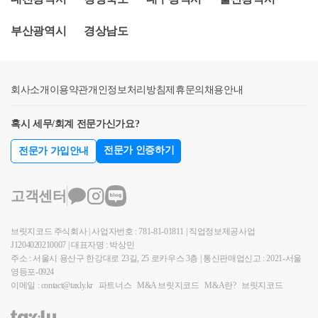
한이 적용됩니다.계약일에는 조정지역이라도 잔금일
1위 (98,000건 이상 답변 및 337만건 이상 공유)- KB금
고 있음취득세도 3주택 이상 취득세 대해서는 일반세
세법 시행령 제155조(1세대1주택의 특례) ①국내에 1
이 9.26일 이후라면 2년이 아닌 3년의 처분기한이 적용
융 콘텐츠 필진- 한국경제필진- 서울시 마을세무사- ㈜
율(1~3%)과 차이를 두는 것이 바람직하다고 판단질의
부산광역시
주택을 소유한 1세대가 그 주택(이하 이 항에서 “종전
경상남도
됩니다.물론 반대로, 부산의 1주택자가 9.26일 이후에
코스맥스 세무팀- ㈜현대중공업 세무기획팀- ㈜iMBC
기존 일시적 2주택자로서 처분기한이 경과하지 않은
의 주택”이라 한다)을 양도하기 전에 다른 주택(이하
서울의 1주택을 취득하면 3년이내에 처분하면 비과세
재무회계팀- 세무법인 넥스트
경우에도 중과세가 폐지되는지?답변금번 개정안은 발
이 조에서 “신규 주택”이라 한다)을 취득(자기가 건설
가 됩니다.그리고, 조정지역 1주택자가이미 9.26일 조
표일인 22.12.21일 이후 취득(잔금지급일)하는 경우부
하여 취득한 경우를 포함한다)함으로써 일시적으로 2
회사소개
이용약관
개인정보처리방침
제휴문의
채용안내
정지역 해제 전에 잔금을 치른 경우라면 조정지역일때
터 적용될 예정임(국회에서 시행일을 22.12.21부터 소
주택이 된 경우 종전의 주택을 취득한 날부터 1년 이상
신규주택을 취득한 것이므로2년의 처분기한이 적용됩
급 적용시)만약 22.12.21 기준으로 종전주택 처분기한
이 지난 후 신규 주택을 취득하고 다음 각 호에 따라 종
혹시 세무/회계 전문가신가요?
니다. 아쉽지만, 3년을 적용해주지 않습니다.다주택자
2년이 경과하지 않은 자에게도 중과폐지를 적용한다
전의 주택을 양도하는 경우(제18항에 따른 사유에 해
중과되지 않고,장기보유특별공제도 적용됩니다현재
전문가 인증하기
전문가 가입안내
면, 종전주택 처분기한 경과 전에 주택을 처분한 자와
당하는 경우를 포함한다)에는 이를 1세대1주택으로 보
는 23.5.9일까지 다주택자의 양도세 중과가 유예된 상
의 형평성 문제가 발생하며, 이미 적법하게 납부한 자
아 제154조제1항을 적용한다. 1. 신규 주택을 취득한
태이기 때문에 실제적인 차이는 없으나,비조정지역이
에 대해 세금을 환급해야 하는 부당한 결과가 초래됨
날부터 3년 이내에 종전의 주택을 양도하는 경우 2. 종
고객센터
23.5.9일 이후에도 유지되는 경우에는 다주택자 중과
※ 발표에 따르면 22.12.21일 이후 취득분부터 개정된
전의 주택이 조정대상지역에 있는 상태에서 조정대상
세율이 적용되지 않고 장특공도 적용이 됩니다. 중과
세율이 적용되는 것으로서 안타깝지만22.12.21일 전에
지역에 있는 신규 주택을 취득[조정대상지역의 공고가
브릿지코드 주식회사 | 사업자번호 : 781-81-01811 | 직업정보제공사업
세율 적용여부는 양도시점에 조정대상지역의 주택인
대체주택을 취득하여 일시적 2주택인 경우에는 일시
있은 날 이전에 신규 주택(신규 주택을 취득할 수 있는
J1204020210007 | 대표자명 : 박상민
경우에만 해당하기 때문입니다.즉, 다주택자가조정지
적 2주택 기간 내에 종전주택을 매도해야만 기본취득
주소 : 서울시 용산구 한강대로 23길, 25 로카우스 3층 | 통신판매업신고 : 2021-서울
권리를 포함한다. 이하 이 항에서 같다)을 취득하거나
역일때 주택을 취득하였더라도 양도시점에 비조정이
영등포-0924
세율을 적용받을 수 있습니다.질의금번에 복원되는 매
신규 주택을 취득하기 위해 매매계약을 체결하고 계약
이메일 : contact@taxly.kr
파트너스
M&A 브릿지코드
M&A란?
브릿지코드
면 중과세율은 적용되지 않고 장특공도 적용이 됩니
입임대사업자에 대한 지방세 혜택의 구체적 내용은?
금을 지급한 사실이 증명서류에 의해 확인되는 경우는
다.예를 들어, 다주택자가 21.6월에 부산이 조정지역일
답변(취득세)임대사업자가 아파트를 최초로 분양받아
제외한다]하는 경우에는 신규 주택을 취득한 날부터 2