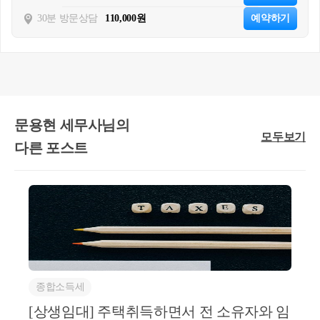
택 취득일로부터 3년 이후에 받고, 매매
계약서를 토대로 상담자분의 의사결정에 
30분 방문상담
110,000원
예약하기
따라 일시적 2주택 양도세 비과세를 신고
할 수도 있지만, 
추후 세무서에서 계좌이
체내역 등의 증빙을 요청하여 실제 잔금
일이 신규주택 취득일로부터 3년 이후라
면 양도세 뿐만 아니라, 무신고 가산세, 납
문용현 세무사님의
모두보기
부지연가산세 등이 추징될 수 있습니
다른 포스트
 의사결정에 참고하시면 됩니다.
다.
참고로 신규주택 취득일이 22.07.23이라
면 양도하는 주택의 잔금은 25.07.23까지
만 받으시면 일시적 2주택 양도세 비과세
를 적용받을 수 있습니다. 따라서 실제 잔
금을 23일에 받는다면 매매계약서상 잔
금일을 22일로 수정할 필요는 없습니다.
종합소득세
[상생임대] 주택취득하면서 전 소유자와 임
<주요 경력>