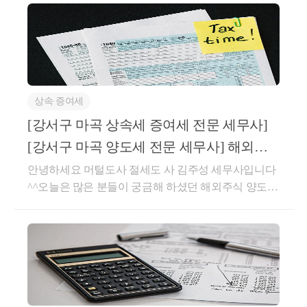
상속∙증여세
[강서구 마곡 상속세 증여세 전문 세무사]
[강서구 마곡 양도세 전문 세무사] 해외주
식 ,국내 상장주식 양도
안녕하세요 머털도사 절세도 사 김주성 세무사입니다
^^오늘은 많은 분들이 궁금해 하셨던 해외주식 양도세
및 가상자산 과세 에 대해서 설명드리겠습니다.해외주
식 양도세 부과기준은?▶해외주식 양도세 부과기준은
다음과 같습니다.·과세대상: 해외주식을 매도한뒤 발
생한 양도차익·기본공제 : 연간250만원까지 공제 가능
합니다.(국내, 국외주식 양도차익 통산합니다)·적용세
율: 기본공제를 초과한 금액에 대해서22%(국세20%,지
방세 2%)·관련법령:소득세법 94조, 소득세법 시행령 15