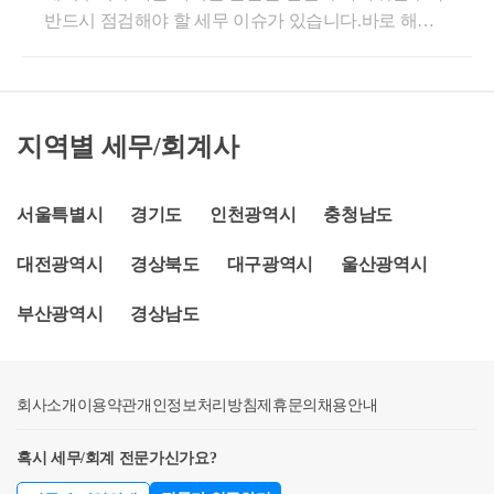
250만원(기본공제)·해외주식 양도세=과세표준*세율(2
반드시 점검해야 할 세무 이슈가 있습니다.바로 해외
00만원 이하6%-1,400만원 - 5,000만원 이하15%1,260,00
2%)▶신고누락 또는 납부지연시 아래와 같은 가산세
주식 양도소득세와 연말 포트폴리오 리밸런싱 전략입
0원5,000만원 - 8,800만원 이하24%5,760,000원8,800만
발생합니다.·무신고 가산세 :납부해야할 세액의 20%·
니다.국내주식은 대부분 비과세이지만, 해외주식은 매
원 - 1억 5,000만원 이하35%15,440,000원1억 5,000만원 -
납부 불성실 가산세: 미납세액*0.025%*미납일수▶주
매차익에 대해 연 250만 원 기본공제 후 20% 세율(지방
3억원 이하38%19,940,000원3억원 - 5억원 이하40%25,9
식 이월과세에대해서는 2025.01.01이후 증여분 부터
세 포함 22%)이 적용되기 때문에, 어떤 시점에 매도하
40,000원5억원 - 10억원 이하42%35,940,000원10억원 초
적용 하므로 2025.01.01이후에 배우자및 직계존비속에
지역별 세무/회계사
느냐에 따라 실제 세금이 크게 달라질 수 있습니다.오
과45%65,940,000원이때 중과세율을 적용하게 되면 이
게 증여받은 주식은 1년이 지나고 나서 양도해야 이월
늘은 연말에 특히 중요한 이익·손실 상계 전략을 중심
렇게 달라집니다.1) 비사업용 토지의 경우각 기본 세율
과세를 피할수 있습니다.가상자산 과세 시기는?▶가
으로 실무적으로 정리해 보겠습니다.해외주식은 ‘손익
서울특별시
경기도
인천광역시
충청남도
에서 10%가 추가 됩니다.2) 다주택자 중과 세율의 경우
상자산은 소득세법 개정(’24.12.)에 따라 ’27.1.1. 이후
통산’이 가능하다!해외주식은 같은 과세기간(1월~12
2주택자는 20%,3주택자는 30% 의 세율이각 기본 세율
양도·대여분부터 기타소득으로 분리과세됩니다. (국회
대전광역시
경상북도
대구광역시
울산광역시
월) 안에서 발생한 이익과 손실을 서로 통산할 수 있습
에서 추가됩니다.세율을 계산하실 때 과세표준과 누진
에서 소득세법 개정안이 통과(2024.12월)되어 가상자
니다.즉, 올해 A종목에서 500만 원 이익이 나고 B종목
세율을 동일하게 적용하면 되고,세율 % 만 10% 올리시
산소득 과세 시행이 2년 유예되었습니다)(소득세법 제
부산광역시
경상남도
에서 300만 원 손실이 났다면 두 금액을 합쳐 과세 대
면 됩니다.즉, 양도소득 3억원 인 경우3억 X 38% - 19,9
14조제3항제8호다목)가상자산 과세 대상 소득은?▶
상은 200만 원 이익만 남습니다.또한, 기본공제 250만
40,000원 = 94,060,000원중과인 경우3억 X 58% - 19,940,
「가상자산 이용자 보호 등에 관한 법률」 제2조제1호
원이 적용되면 결국 세금은 0원이 되기도 합니다.문제
000원 = 154,060,000원세율만 다르게 계산하시면 됩니
에 따른 가상자산을 양도하거나 대여함으로써 발생하
회사소개
는 다음과 같습니다.전년도 손실은 올해 이익과 상쇄
이용약관
개인정보처리방침
제휴문의
채용안내
다.추가적으로미등기 양도자산의 경우 70%주택 / 분양
는 소득입니다.(소득세법 제21조제1항제27호)-가상자
되지 않는다.올해 발생한 손실만 올해 이익에서 빼준
권 / 조합원입주권의 경우 1년 내 매도시 70%, 2년 내
산이용자보호법은 “가상자산”을 경제적 가치를 지니
혹시 세무/회계 전문가신가요?
다.따라서 연말에 손실을 현실화하지 않으면, 손실을
매도시 60%입니다.이러한 이유 때문에,주택 등은 2년
고 이전될 수 있는 전자적 증표로 정의하면서 제외 대
세금 절감에 전혀 활용할 수 없고 그대로 소멸됩니다.
을 보유한 뒤 매도하여 기본세율을 적용하라고 하는