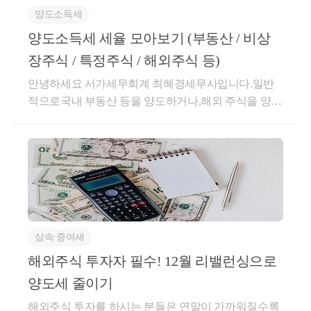
양도소득세
7조의 3▶해외주식 양도세는외국법인이 발행하거나
외국에 있는 시장에 상장된 주식은 투자금액에 관계없
양도소득세 세율 모아보기 (부동산 / 비상
이 모든 양도차익에 대해서 과세 합니다.→국내상장주
장주식 / 특정주식 / 해외주식 등)
식은 대주주 요건을 충족한 경우에 한하여 과세됩니
안녕하세요 서가세무회계 최혜경세무사입니다.일반
다.국내 상장주식에 양도세는?▶대주주 요건 충족 기
적으로국내 부동산 등을 양도하거나,해외 주식을 양도
준①과세기준일(통상 12월 31일)한 종목의 보유주식
하는 경우양도세 걱정을 많이 하시는데요.이 뿐 아니
평가액이 50억원이상인 경우.②코스피 상장종목은 1%
라,양도소득세 과세대상에는부동산, 국내 비상장주식,
이상, 코스닥 상장종목은 2%이상 보유 한 경우▶과세
해외주식, 파생상품, 신탁수익권 등그 종류가 다양하
방식①적용세율:보유기간에 따라 20% 또는 25% 또는
게 존재합니다.국내 주식의 경우대주주 주식을 양도하
30% 차등 적용합니다.②지방소득세:소득세의 10% 부
거나장외주식, 혹은 비상장주식을 양도할 때비상장주
과해외주식 양도세 신고는?▶신고대상-1월1일~12월 3
식 평가 등을 통해양도소득세 및 증권거래세를 납부하
1일 까지의 기간중 해외주식 매도, 양도차익이 발생한
게 되어 있습니다.이때 세율은부동산 등을 양도할 때
경우▶신고기한-매년 05월1일 ~05월 31일까지 신고기
상속∙증여세
과세하는 종합소득세율과는 차이가 있는데요.각 양도
한 입니다.▶증권사에서도 신고대행 업무를 제공하므
자산에 따라세율이 어떻게 달라지는지 확인해보도록
해외주식 투자자 필수! 12월 리밸런싱으로
로 해당기간에 증권사를 통해서 신고하셔도 됩니다.해
하겠습니다.부동산 등을 양도하는 경우부동산 등을 양
외주식 양도세 계산구조는?▶다음과 같습니다·양도차
양도세 줄이기
도하는 경우기본적으로 종합소득세와 동일하게 '일반
익=양도가액-취득가액-부대비용·과세표준=양도차익-
해외주식 투자를 하시는 분들은 연말이 가까워질수록
세율'을 적용하게 됩니다.과세표준세율누진공제액1,4