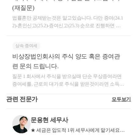
받을 당시 취득가격 기준으로 양도손익이 마이너스이
=blog_bloghome_searchlist 이월과세 규정 참고하시면 되
(재질문)
더라도, 부모님의 과거 취득가액 기준으로 플러스가
겠습니다. 저는 여러 가지 세무지식에 대해서 블로그
난다면 양도세 신고를 해야 할 수 있으니 의사결정에
법률혼만 공제받는것은 알고있습니다. 다만 증여(24.1
를 운영 중입니다. 블로그 주소는 https://blog.naver.com/c
참고하시면 됩니다. 해외주식 양도소득에서 250만원
2)-혼인신고(25.2)-증여신고(25.3) 순으로 진행하면 인
chh19이고, 참고해 보시면 좋을 것 같습니다. 자세한 내
공제 후 22%의 양도세를 납부해야할 수 있습니다. 3.
정받을 수 있느나가 궁금합니다 -->증여시점에 혼인신
용은 hwchoi1990@gmail.com 또는 010-7667-8698 최지
참고로 증여받은 주식의 평가가격은 증여일 이전 2개
고가 되어있어합니다 증여세 신고시점에 혼인신고가
호 세무사로 연락 주시면 답변드리겠습니다. 감사합니
상속∙증여세
월 ~ 이후 2개월간의 종가평균액입니다. 해당 가격으
되어있으면 되는게 아닙니다
다.
비상장법인회사의 주식 양도 혹은 증여관
로 증여세 신고를 해야 합니다. 도움이 되셨길 바랍니
다. 감사합니다. * 보다 궁금한 사항이 있으실 경우, 부
련 문의 드립니다.
담없이 02 6403 9250 또는 cta_moonyh@naver.com으로
질문 1 회사에서 주식을 받으실때 단순 무상증여라면
연락을 주셔도 됩니다.
증여세를, 근로의 대가로 주식을 받은것이라면 소득세
를 내셔야 합니다. 증여를 가정하여 말씀드리면, 가족
관련 전문가
모두보기
관계가 없는자에게 주식 증여를 받는 경우 증여가액의
1억원까지 10%의 세율이 적용(1억~5억까지는 20%)되
고, 세무서에 직접 신고하셔야 합니다. 질문 2 주식 양
문용현 세무사
도소득세 계산시 양도가액과 취득가액의 차이에 대해
세금이 부과(연 250만원 기본공제 적용)되고, 취득원인
★ 세금은 압도적 1위 세무사에게 맡기세요!