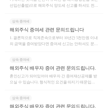
선입선출법)으로 해외주식 양도세 신고를 하셔도 전혀
관계 없습니다. 본인의 선택한 방식에 따라 정확하게
양도소득세 계산을 하시면 됩니다. 국조, 국제세원-229
상속∙증여세
, 2010.05.10​ [ 제 목 ] 해외주식 양도차익 외화환산시 환
해외주식 증여세 관련 문의드립니다
율 적용 방법 등​ [ 요 지 ] 국외자산의 양도에 대한 양도
차익의 외화환산은 결제대금이 고객계좌로 입금되거
1. 결론적으로 직계존속으로부터 10년간 5천만원 이내
나 출금된 날의 환율을 적용하는 것이며, 주식의 양도
의 금액을 증여받았다면 증여세 신고는 안하셔도 문제
차익을 산정함에 있어 양도하는 주식의 취득시기가 분
없고, 기한이 지나서 하셔도 문제 없습니다. 납부할 증
명하지 아니한 경우에는 선입선출법으로 양도차익을
여세가 없기 때문에 신고를 하든, 늦게 하든 가산세는
산정하는 것이나, 해외주식을 매매 또는 단기투자목적
상속∙증여세
전혀 발생하지 않습니다. 따라서 지금 하셔도 됩니다.
으로 매입한 자의 경우에는, 증권회사가 일반적으로
해외주식 배우자 증여 관련 문의드립니다.
기한이 지났기 때문에 홈택스의 세금신고 메뉴에서 증
공정 타당하다고 인정되는 기업회계기준에 따라 동인
여세-기한후신고에서 진행하시면 됩니다. 증여세 신고
혼인신고가 되어있어야 배우자 간 증여재산공제를 받
을 위하여 과세연도별로 계속하여 적용하는 이동평균
시에 반드시 증여재산공제 4,300만원(증여받은 가격)
으실 수 있습니다. 형식적인 요건을 따지기 때문입니
법으로 양도차익을 산정할 수 있는 것임 도움이 되셨
을 입력해주셔야 증여세가 0원이 나옵니다. 2. 배우자
다. 따라서 증여를 통한 절세 목적이라면 혼인신고를
길 바랍니다. 감사합니다.
나 직계존속으로부터 증여받은 주식을 1년 이내 양도
바로 하셔야 할 것 같고, 만약에 안되신다면 부모님 증
할 경우, 취득가격은 부모님이 과거에 취득하신 가격
상속∙증여세
여 등을 고려해볼 수 있을 것 같습니다. 관련된 내용은
으로 양도세 신고를 해야 합니다. 따라서 본인이 증여
해외주식 배우자 증여 관련 문의드립니다.
https://blog.naver.com/cchh19/223237894926?trackingCode