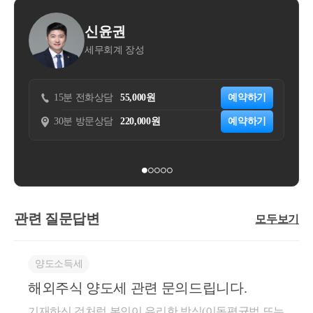
신윤권
이용
세무회계 장성
태성회
5분 전화상담
55,000원
예약하기
15분 전화상담
0분 방문상담
220,000원
예약하기
30분 방문상담
관련 질문답변
모두보기
양도소득세
해외주식 양도세 관련 문의드립니다.
기재하신 것처럼 본인이 유리한 방식(이동평균법 또는